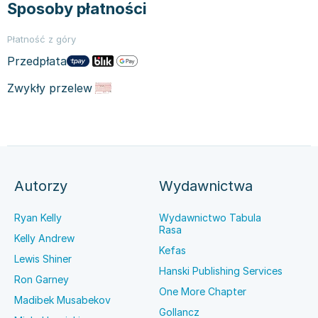
Sposoby płatności
Płatność z góry
Przedpłata
Zwykły przelew
Autorzy
Wydawnictwa
Ryan Kelly
Wydawnictwo Tabula
Rasa
Kelly Andrew
Kefas
Lewis Shiner
Hanski Publishing Services
Ron Garney
One More Chapter
Madibek Musabekov
Gollancz