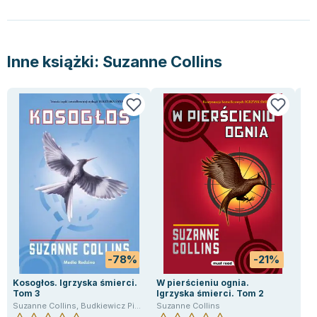
Lorraine Warren
Ajahn Brahm
Lucinda Riley
Inne książki:
Suzanne Collins
Jacek Walkiewicz
-78%
-21%
Kosogłos. Igrzyska śmierci.
W pierścieniu ognia.
Gre
Tom 3
Igrzyska śmierci. Tom 2
Sta
Pod
Suzanne Collins
,
Budkiewicz Piotr
,
Malgorzata Hesko-Kołodzińska
Suzanne Collins
Suz