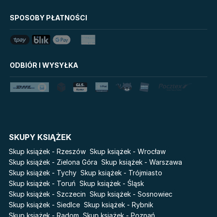
Biblioteka Zarządcy
Klątwa Przodków
Dokumentacji
Mój Pierwszy Atlas
SPOSOBY PŁATNOŚCI
Mystic
Tim Marshall on
Grzeszni Miliarderzy
Geopolitics
LoveBook
Stalking Jack the Ripper
ODBIÓR I WYSYŁKA
Uniwersum Reina Roja
Disney Uczy
Królestwo kłamstw
Star Wars Darth Vader
Lato
Fala
Salt Modern Fiction
The Powerless Trilogy
Cykle
SKUPY KSIĄŻEK
Światy Pilipiuka
Pamiętniki Wampirów
Skup książek - Rzeszów
Skup książek - Wrocław
Cień od wschodu
Basia. Wielka księga.
Skup książek - Zielona Góra
Skup książek - Warszawa
Poznawaj świat z Basią
Skup książek - Tychy
Skup książek - Trójmiasto
Przebudzenie powietrza
Skup książek - Toruń
Skup książek - Śląsk
The Hazel Wood
Pieśń Lwicy
Skup książek - Szczecin
Skup książek - Sosnowiec
Zmierzch
Akademia wampirów
Skup książek - Siedlce
Skup książek - Rybnik
Faye
Skup książek - Radom
Skup książek - Poznań