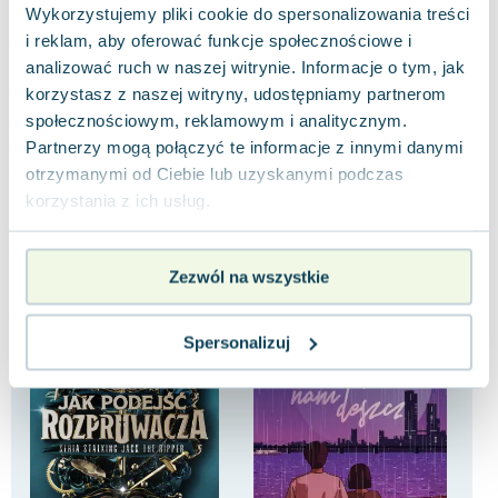
34.28 zł
121.94 zł
5.
Wykorzystujemy pliki cookie do spersonalizowania treści
nowa
nowa
i reklam, aby oferować funkcje społecznościowe i
Do koszyka
Do koszyka
D
analizować ruch w naszej witrynie. Informacje o tym, jak
korzystasz z naszej witryny, udostępniamy partnerom
społecznościowym, reklamowym i analitycznym.
Partnerzy mogą połączyć te informacje z innymi danymi
otrzymanymi od Ciebie lub uzyskanymi podczas
korzystania z ich usług.
Inne książki z tej samej kategorii
Zezwól na wszystkie
Spersonalizuj