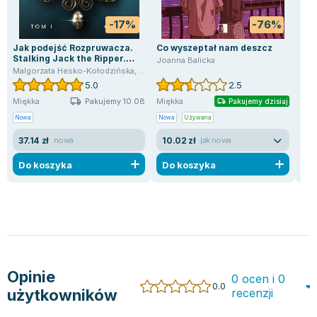
-17%
-76%
Jak podejść Rozpruwacza.
Co wyszeptał nam deszcz
Cra
Stalking Jack the Ripper.
Joanna Balicka
Trac
Tom 1
Malgorzata Hesko-Kołodzińska
,
Kerri Maniscalco
5.0
2.5
Pakujemy 10.08
Miękka
Miękka
Mię
Pakujemy dzisiaj
Nowa
Nowa
Używana
Now
37.14 zł
10.02 zł
8.1
nowa
jak nowa
Do koszyka
Do koszyka
D
Opinie
0 ocen i 0
0.0
użytkowników
recenzji