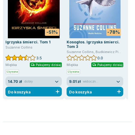
-51%
-78%
Igrzyska śmierci. Tom 1
Kosogłos. Igrzyska śmierci.
Igr
Tom 3
Suzanne Collins
Suz
Suzanne Collins
,
Budkiewicz Piotr
,
Malgo
3.5
0.0
Miękka
Miękka
Mię
Pakujemy dzisiaj
Pakujemy dzisiaj
Używana
Używana
Uży
14.70 zł
9.01 zł
19
dobry
widoczne ślady używania
Do koszyka
Do koszyka
D