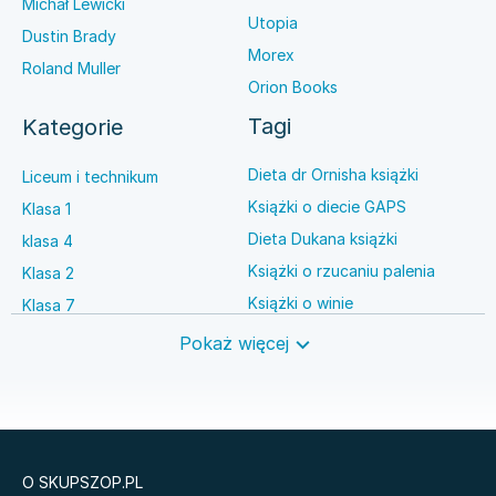
Michał Lewicki
Utopia
Dustin Brady
Morex
Roland Muller
Orion Books
Tagi
Kategorie
Dieta dr Ornisha książki
Liceum i technikum
Książki o diecie GAPS
Klasa 1
Dieta Dukana książki
klasa 4
Książki o rzucaniu palenia
Klasa 2
Książki o winie
Klasa 7
Książki o anestezjologii
Szkoła średnia
Pokaż więcej
Książki o brydżu
Język niemiecki
Książki o prawie autorskim
Nauki ścisłe
O SKUPSZOP.PL
Książki