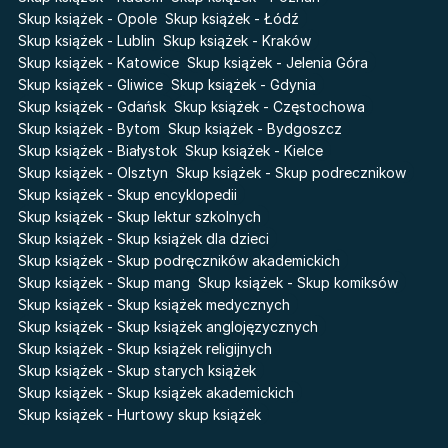
Karneval
Skup książek - Opole
Skup książek - Łódź
Katie Maguire
Baśń o złamanym sercu
Skup książek - Lublin
Skup książek - Kraków
Liceum Freuda
Prosta zabawa
Skup książek - Katowice
Skup książek - Jelenia Góra
Sherlock Holmes Society
Skup książek - Gliwice
Skup książek - Gdynia
Skup książek - Gdańsk
Skup książek - Częstochowa
Skup książek - Bytom
Skup książek - Bydgoszcz
Skup książek - Białystok
Skup książek - Kielce
Skup książek - Olsztyn
Skup książek - Skup podrecznikow
Skup książek - Skup encyklopedii
Skup książek - Skup lektur szkolnych
Skup książek - Skup książek dla dzieci
Skup książek - Skup podręczników akademickich
Skup książek - Skup mang
Skup książek - Skup komiksów
Skup książek - Skup książek medycznych
Skup książek - Skup książek anglojęzycznych
Skup książek - Skup książek religijnych
Skup książek - Skup starych książek
Skup książek - Skup książek akademickich
Skup książek - Hurtowy skup książek