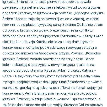
Igrzyska Śmierci”, a narracja pierwszoosobowa pozwala
Filologia - książki
Książki dla dzieci 9-12 lat
Stefan Żeromski
czytelnikom na pełne zrozumienie lęków i wątpliwości głównej
Książki filozoficzne
Książki edukacyjne dla dzieci 9-12 lat
Henryk Sienkiewicz
bohaterki Głodowych Igrzysk.Akcja powieści „Kosogłos Igrzyska
Inne
Literatura dla dzieci 9-12 lat
Juliusz Słowacki
Śmierci” koncentruje się na otwartej walce z władzą, w której
Kulturoznawstwo, antropologia - książki
Poznawanie świata dla dzieci 9-12 lat - książki
Jacek Piekara
niewinni ludzie płacą najwyższą cenę. Suzanne Collins nie stroni
Książki o naukach politycznych
Książki o zainteresowaniach dla dzieci 9-12 lat
Meg Cabot
od opisów brutalności wojny, prezentując realia konfliktu
Książki pedagogiczne
Książki dla młodzieży
James Rollins
zbrojnego bez zbędnych upiększeń i ozdobników. Każdy zwrot
Psychologia - książki
Literatura dla młodzieży
Maria Konopnicka
akcji i każda decyzja Katniss niesie za sobą dramatyczne
Socjologia - książki
Literatura popularno-naukowa
Paulo Coelho
konsekwencje, co tylko podkreśla wagę i powagę sytuacji w
Książki: Religie i wyznania
Społeczeństwo i rozwój osobisty - książki
Rick Riordan
obliczu organizowania Głodowych Igrzysk. Powieść „Kosogłos.
Inne
Lektury i pomoce szkolne
John Flanagan
Igrzyska Śmierci” została podzielona na trzy części, które
Książki: Buddyzm
Lektury do gimnazjów i szkół średnich
Graham Masterton
kolejno skupiają się na życiu w nowym miejscu, atakach na
Książki: Chrześcijaństwo
Lektury do szkoły podstawowej
Astrid Lindgren
wroga oraz osobistej misji Katniss. Miłosny trójkąt Katniss -
Peeta - Gale, który towarzyszył czytelnikom przez całą niemal
Książki: Islam
Szkoły wyższe - książki
Anna Ficner-Ogonowska
trylogię, znajduje swój zaskakujący finał. Zakończenie powieści
Książki: Judaizm
Bibliotekoznawstwo - książki
Federico Moccia
ma słodko-gorzką nutę i skłania do refleksji na temat wojny i jej
Książki: Rozwój osobisty
Książki o ekonomii i finansach - szkoły wyższe
Harlan Coben
konsekwencji. Pełna dramatyzmu i emocji książka „Kosogłos.
Inne
Książki do filologii - szkoły wyższe
Katarzyna Michalak
Igrzyska Śmierci”, ukazuje walkę o wolność i sprawiedliwość, a
Książki: Kariera i sukces
Książki medyczne dla studentów
Daniel Defoe
także odsłania mroczne oblicze wojny. Suzanne Collins porusza