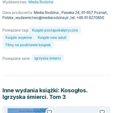
Wydawnictwo:
Media Rodzina
Zygmunt Freud
Agata Passent
Dane producenta:
Media Rodzina
, Pasieka 24, 61-657 Poznań,
Polska
,
wydawnictwo@mediarodzina.pl
,
tel. +48 61 8270850
Michel Moran
Maciej Orłoś
Powiązane tagi:
Książki postapokaliptyczne
Jo Nesbo
Książki wojenne
Książki new adult
Katarzyna Miller
Antoine de Saint Exupery
Filmy na podstawie książek
Lew Tołstoj
Mark Twain
Igrzyska śmierci
Powiązane serie:
Marcin Meller
Paulina Młynarska
ks. Piotr Pawlukiewicz
Jarosław Sokołowski
Inne wydania książki:
Kosogłos.
Piotr Latocha
Igrzyska śmierci. Tom 3
Michael Scott
Piotr Semka
Jarosław Iwaszkiewicz