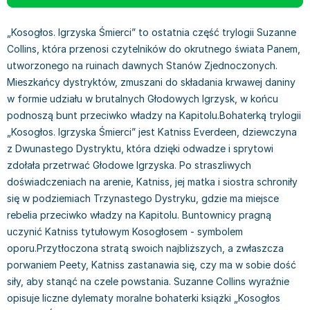
Książki: Prawo konstytucyjne
Książki: Film, muzyka, teatr
Książki dla dzieci 3-5 lat
Książki: Zdrowie
Dean Koontz
Książki: Prawo międzynarodowe
Książki: Historia sztuki
Książki: bajki dla dzieci 3-5 lat
Kuchnia i diety - książki
Andrzej Sapkowski
„Kosogłos. Igrzyska Śmierci” to ostatnia część trylogii Suzanne
Książki: Prawo - orzecznictwo
Książki o architekturze
Kolorowanki i książki do naklejania 3-5 lat
Autorskie książki kucharskie
Stephenie Meyer
Collins, która przenosi czytelników do okrutnego świata Panem,
Książki: Prawo pracy
Książki: Sztuka użytkowa
Książki do nauki języków obcych 3-5 lat
Ciasta, desery, wypieki - książki
Robert Ludlum
utworzonego na ruinach dawnych Stanów Zjednoczonych.
Książki: Prawo Unii Europejskiej
Książki: Sztuki wizualne
Książki do nauki pisania i liczenia 3-5 lat
Diety, zdrowe żywienie - książki
Maria Czubaszek
Mieszkańcy dystryktów, zmuszani do składania krwawej daniny
w formie udziału w brutalnych Głodowych Igrzysk, w końcu
Teksty aktów prawnych
Inne
Książki grające, z puzzlami i magnesami 3-5 lat
Książki kucharskie
Nora Roberts
podnoszą bunt przeciwko władzy na Kapitolu.Bohaterką trylogii
Książki medyczne i naukowe
Kreatywne i aktywizujące książki dla dzieci 3-5 lat
Kuchnia polska - książki
Mario Vargas Llosa
„Kosogłos. Igrzyska Śmierci” jest Katniss Everdeen, dziewczyna
Chemia - książki
Poznawanie świata dla dzieci 3-5 lat - książki
Napoje - książki
Katarzyna Grochola
z Dwunastego Dystryktu, która dzięki odwadze i sprytowi
Książki o fizyce i astronomii
Książki o zainteresowaniach dla dzieci 3-5 lat
Książki: Poradniki
Ewa Nowak
zdołała przetrwać Głodowe Igrzyska. Po straszliwych
Geografia - książki
Książki dla dzieci 6-8 lat
Inne
Robin Cook
doświadczeniach na arenie, Katniss, jej matka i siostra schroniły
Inne
Książki do nauki czytania 6-8 lat
Książki: Dom, ogród - poradniki
Carlos Ruiz Zafon
się w podziemiach Trzynastego Dystryku, gdzie ma miejsce
Książki do matematyki
Książki do nauki języków obcych 6-8 lat
Książki: Hobby - poradniki
Konrad Gaca
rebelia przeciwko władzy na Kapitolu. Buntownicy pragną
Książki medyczne
Książki do nauki pisania i liczenia 6-8 lat
Książki: Moda, uroda, savoir vivre - poradniki
Jerzy Zięba
uczynić Katniss tytułowym Kosogłosem - symbolem
Książki do nauk przyrodniczych
Kreatywne i aktywizujące książki dla dzieci 6-8 lat
Książki pamiątkowe
Jodi Picoult
oporu.Przytłoczona stratą swoich najbliższych, a zwłaszcza
Technika, inżynieria, technologia - książki, podręczniki -
Literatura dla dzieci 6-8 lat
Pozostałe książki
Dorota Terakowska
porwaniem Peety, Katniss zastanawia się, czy ma w sobie dość
nauki ścisłe
Poznawanie świata dla dzieci 6-8 lat - książki
Abbi Glines
siły, aby stanąć na czele powstania. Suzanne Collins wyraźnie
Książki do nauk społecznych i humanistycznych
Książki o zainteresowaniach dla dzieci 6-8 lat
Alfred Szklarski
opisuje liczne dylematy moralne bohaterki książki „Kosogłos