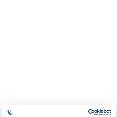
Zygmunt Freud
Agata Passent
Michel Moran
Maciej Orłoś
Jo Nesbo
Katarzyna Miller
Antoine de Saint Exupery
Lew Tołstoj
Mark Twain
Marcin Meller
Paulina Młynarska
ks. Piotr Pawlukiewicz
Jarosław Sokołowski
Piotr Latocha
Michael Scott
Piotr Semka
Jarosław Iwaszkiewicz