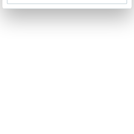
Lorraine Warren
Ajahn Brahm
Lucinda Riley
Jacek Walkiewicz