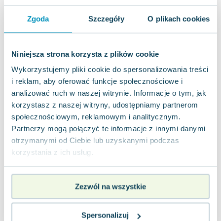
Joseph Murphy
Zgoda
Szczegóły
O plikach cookies
Jan Sztaudynger
Aleksander Puszkin
Oscar Wilde
Niniejsza strona korzysta z plików cookie
Małgorzata Ohme
Wykorzystujemy pliki cookie do spersonalizowania treści
Maddie Ziegler
i reklam, aby oferować funkcje społecznościowe i
Leszek Czarnecki
analizować ruch w naszej witrynie. Informacje o tym, jak
Joanna Racewicz
korzystasz z naszej witryny, udostępniamy partnerom
Maria Seweryn
społecznościowym, reklamowym i analitycznym.
Janina Zającówna
Partnerzy mogą połączyć te informacje z innymi danymi
Eric Helms
otrzymanymi od Ciebie lub uzyskanymi podczas
Anna Prus (oprac.)
korzystania z ich usług.
Nela Mała Reporterka
Agnieszka Maciąg
Zezwól na wszystkie
Barbara Wrzesińska
Terry Pratchett
Virginia Woolf
Spersonalizuj