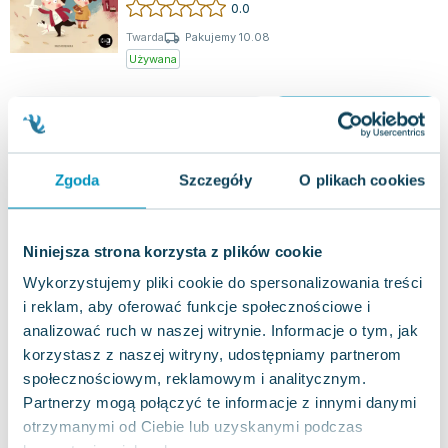
0.0
Twarda
Pakujemy 10.08
Używana
jak nowa
45.68
zł
Do koszyka
59.99
zł
taniej o
14.31
zł
Pucio mówi dobranoc
Zgoda
Szczegóły
O plikach cookies
Nasza Księgarnia
,
2025
|
Marta Galewska-Kustra
,
Joan
Pucio jest pełen energii i chęci do zabawy, jednak
wieczór przynosi chwilę wyciszenia i spokoju dla
Niniejsza strona korzysta z plików cookie
wszystkich. Misia już zasnęła,...
0.0
Wykorzystujemy pliki cookie do spersonalizowania treści
Twarda
Pakujemy 11.08
i reklam, aby oferować funkcje społecznościowe i
Nowa
analizować ruch w naszej witrynie. Informacje o tym, jak
korzystasz z naszej witryny, udostępniamy partnerom
nowa
23.78
zł
Do koszyka
społecznościowym, reklamowym i analitycznym.
Partnerzy mogą połączyć te informacje z innymi danymi
29.99
zł
taniej o
6.21
zł
otrzymanymi od Ciebie lub uzyskanymi podczas
Pucio zostaje kucharzem, czyli o radości z
jedzenia