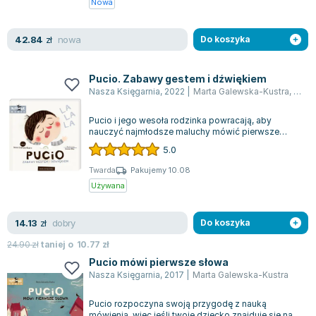
Nowa
Zygmunt Freud
Agata Passent
nowa
42.84
zł
Do koszyka
Michel Moran
Maciej Orłoś
Pucio. Zabawy gestem i dźwiękiem
Jo Nesbo
Nasza Księgarnia
,
2022
|
Marta Galewska-Kustra
,
Joan
Katarzyna Miller
Pucio i jego wesoła rodzinka powracają, aby
Antoine de Saint Exupery
nauczyć najmłodsze maluchy mówić pierwsze
Lew Tołstoj
słowa! Dwa przedszkolaki: Pucio i Misia, mal...
5.0
Mark Twain
Twarda
Pakujemy 10.08
Marcin Meller
Używana
Paulina Młynarska
ks. Piotr Pawlukiewicz
dobry
14.13
zł
Do koszyka
Jarosław Sokołowski
24.90
zł
taniej o
10.77
zł
Piotr Latocha
Pucio mówi pierwsze słowa
Michael Scott
Nasza Księgarnia
,
2017
|
Marta Galewska-Kustra
Piotr Semka
Pucio rozpoczyna swoją przygodę z nauką
Jarosław Iwaszkiewicz
mówienia, więc jeśli twoje dziecko znajduje się na