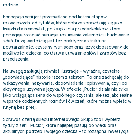
rodzice.
Bajki wiersze
Książki: finanse, księgowość, bankowość
Książki: pamiętniki, dzienniki i listy
Liceum i technikum
Książki o sportowcach
Julian Tuwim
Do kolorowania i naklejania
Książki o gospodarce
Wywiady, wspomnienia - książki
Podręczniki do 1 klasy liceum i technikum
Książki: Turystyka i podróże
Bracia Grimm
Koncepcja serii jest przemyślana pod kątem etapów
Kontrastowe obrazki
Inne
Komiksy
Podręczniki do 2 klasy liceum i technikum
Albumy krajoznawcze
Stephen King
rozwojowych: od tytułów, które dobrze sprawdzają się jako
książki dla niemowląt, po książki dla przedszkolaków, które
Kreatywne / Aktywizujące
Książki o marketingu
Komiksy dla dorosłych
Podręczniki do 3 klasy liceum i technikum
Albumy krajoznawcze - Polska
Tanya Valko
pomagają rozwijać narrację, rozumienie zależności i budowanie
Poznawanie świata
Książki o zarządzaniu
Komiksy dla dzieci
Podręczniki do klasy 4 liceum i technikum
Albumy krajoznawcze - Świat
Lauren Kate
zdań. Dużą wartością jest też praktyczna struktura:
Podręczniki szkolne
Historia - książki
Komiksy dla młodzieży
Podręczniki do szkoły zawodowej
Atlasy
Jan Brzechwa
powtarzalność, czytelny rytm scen oraz język dopasowany do
Edukacja przedszkolna
Archeologia - książki
Komiksy obcojęzyczne
Podręczniki do 1 klasy szkoły zawodowej
Atlasy - Polska
E. L. James
możliwości dziecka, co ułatwia utrwalanie słów i zwrotów bez
przeciążenia.
Liceum, Technikum
Historia Polski - książki
Fantastyka, horror - książki
Podręczniki do 2 klasy szkoły zawodowej
Atlasy - świat
Virginia C. Andrews
Szkoła podstawowa
Historia świata - książki
Książki fantasy
Podręczniki do 3 klasy szkoły zawodowej
Globusy
Waldemar Łysiak
Na uwagę zasługują również ilustracje – wyraźne, czytelne i
Szkoły wyższe
II Wojna Światowa - książki
Książki horrory
Książki dla dzieci
Mapy
Monika Szwaja
„opowiadające” historie razem z tekstem. To one zachęcają do
wskazywania, nazywania, dopowiadania i opisywania, czyli do
Szkoła zawodowa
Książki militarne
Science Fiction - książki
Książki dla dzieci do 2 lat
Mapy - Polska
Camilla Läckberg
aktywnego używania języka. W efekcie „Pucio” działa nie tylko
Książki: Prawo
Książki kryminały
Książki: bajki dla dzieci do 2 lat
Mapy - Świat
Jan Kochanowski
jako wciągająca seria do wspólnego czytania, ale też jako realne
Inne
Książki z poezją, aforyzmami i dramaty
Do kąpieli i zabawy
Przewodniki turystyczne
Henning Mankell
wsparcie codziennych rozmów i ćwiczeń, które można wpleść w
rutynę bez presji.
Książki: Prawo administracyjne
Książki dramaty
Kolorowanki i książki do naklejania do 2 lat
Przewodniki turystyczne - Polska
Beata Pawlikowska
Książki: Prawo cywilne
Książki humorystyczne i aforyzmy
Książki grające, z puzzlami i magnesami do 2 lat
Przewodniki turystyczne - Świat
L.J. Smith
Sprawdź ofertę sklepu internetowego SkupSzop i wybierz
Książki: Prawo finansowe
Tomiki poezji
Obrazki kontrastowe dla niemowląt
Książki: Zdrowie, rodzina, związki
Diana Palmer
tytuły z serii „Pucio”, które najlepiej pasują do wieku oraz
Książki: Prawo karne
Książki o sztuce
Poznawanie świata dla dzieci do 2 lat - książki
Książki: Rodzina, związki
Bear Grylls
aktualnych potrzeb Twojego dziecka – to rozsądna inwestycja