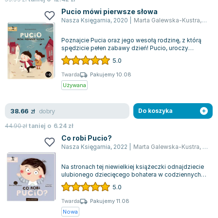
Pucio mówi pierwsze słowa
Nasza Księgarnia
,
2020
|
Marta Galewska-Kustra
,
Joan
Poznajcie Pucia oraz jego wesołą rodzinę, z którą
spędzicie pełen zabawy dzień! Pucio, uroczy
bohater, stanie się najlepszym przyj...
5.0
Twarda
Pakujemy 10.08
Używana
dobry
38.66
zł
Do koszyka
44.90
zł
taniej o
6.24
zł
Co robi Pucio?
Nasza Księgarnia
,
2022
|
Marta Galewska-Kustra
,
Joan
Na stronach tej niewielkiej książeczki odnajdziecie
ulubionego dziecięcego bohatera w codziennych
scenkach. Każda z nich stanowi d...
5.0
Twarda
Pakujemy 11.08
Nowa