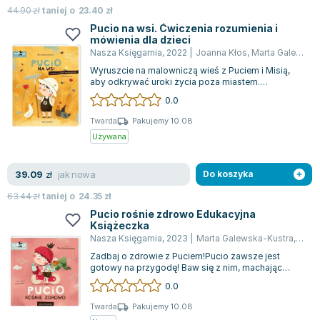
Książki: Psychologia, motywacja
Nauki historyczne - książki
Dan Brown
44.90
zł
taniej o
23.40
zł
Książki o naukach politycznych dla studentów
Bolesław Prus
Pucio na wsi. Ćwiczenia rozumienia i
Książki do nauk przyrodniczych dla studentów
Clive Cussler
mówienia dla dzieci
Nasza Księgarnia
,
2022
|
Joanna Kłos
,
Marta Galewska-Kustra
Książki do nauk społecznych dla studentów
Wanda Chotomska
Wyruszcie na malowniczą wieś z Puciem i Misią,
Książki do nauk ścisłych dla studentów
Józef Ignacy Kraszewski
aby odkrywać uroki życia poza miastem.
Prawo - książki dla studentów
Clive Staples Lewis
Odwiedzicie urokliwe gospodarstwo pana Henry...
0.0
Technologia żywności - książki
Martyna Wojciechowska
Twarda
Pakujemy 10.08
Zarządzanie i marketing - książki
Melissa De la Cruz
Używana
Nauka języków obcych - książki
Blanka Lipińska
Podręczniki dla nauczycieli - metodyka
Jaś Kapela
jak nowa
39.09
zł
Do koszyka
Repetytoria, testy i materiały pomocnicze
Agatha Christie
63.44
zł
taniej o
24.35
zł
Witold Gadowski
Pucio rośnie zdrowo Edukacyjna
Jan Pietrzak
Książeczka
Nasza Księgarnia
,
2023
|
Marta Galewska-Kustra
,
Joan
Marcin Kowalczyk
Zadbaj o zdrowie z Puciem!Pucio zawsze jest
Piotr Zychowicz
gotowy na przygodę! Baw się z nim, machając
Joanna Jabłczyńska
rękami, kiwając głową, a także radośnie tu...
0.0
Piotr Kościelny
Twarda
Pakujemy 10.08
Jan Piński