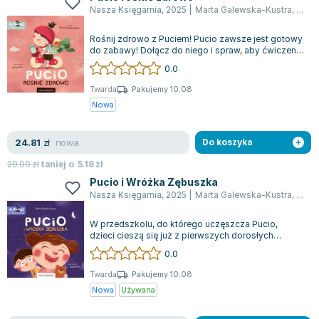
Lorraine Warren
Nasza Księgarnia
,
2025
|
Marta Galewska-Kustra
,
Joan
Ajahn Brahm
Rośnij zdrowo z Puciem! Pucio zawsze jest gotowy
Lucinda Riley
do zabawy! Dołącz do niego i spraw, aby ćwiczenia
Jacek Walkiewicz
były bardziej angażujące: pomac...
0.0
Twarda
Pakujemy 10.08
Nowa
nowa
24.81
zł
Do koszyka
29.99
zł
taniej o
5.18
zł
Pucio i Wróżka Zębuszka
Nasza Księgarnia
,
2025
|
Marta Galewska-Kustra
,
Joan
W przedszkolu, do którego uczęszcza Pucio,
dzieci cieszą się już z pierwszych dorosłych
zębów. On również pragnie tego doświadczen...
0.0
Twarda
Pakujemy 10.08
Nowa
Używana