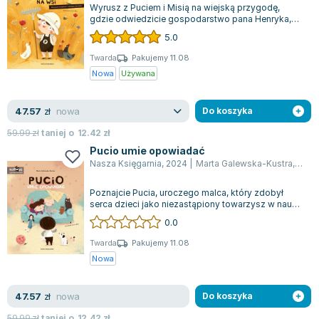
Wyrusz z Puciem i Misią na wiejską przygodę,
gdzie odwiedzicie gospodarstwo pana Henryka,
stadninę pani Ewy oraz pracownię ceramic...
5.0
Twarda
Pakujemy 11.08
Nowa
Używana
nowa
47.57
zł
Do koszyka
59.99
zł
taniej o
12.42
zł
Pucio umie opowiadać
Nasza Księgarnia
,
2024
|
Marta Galewska-Kustra
,
Joan
Poznajcie Pucia, uroczego malca, który zdobył
serca dzieci jako niezastąpiony towarzysz w nauce
pierwszych słów i zwrotów. W piąte...
0.0
Twarda
Pakujemy 11.08
Nowa
nowa
47.57
zł
Do koszyka
59.99
zł
taniej o
12.42
zł