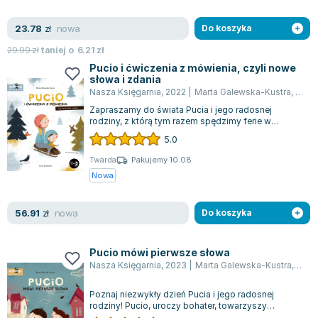
nowa
23.78
zł
Do koszyka
29.99
zł
taniej o
6.21
zł
Pucio i ćwiczenia z mówienia, czyli nowe
słowa i zdania
Nasza Księgarnia
,
2022
|
Marta Galewska-Kustra
,
Joan
Zapraszamy do świata Pucia i jego radosnej
rodziny, z którą tym razem spędzimy ferie w
górach! Pucio, pełen uroku maluszek, stanie...
5.0
Twarda
Pakujemy 10.08
Nowa
nowa
56.91
zł
Do koszyka
Pucio mówi pierwsze słowa
Nasza Księgarnia
,
2023
|
Marta Galewska-Kustra
,
Joan
Poznaj niezwykły dzień Pucia i jego radosnej
rodziny! Pucio, uroczy bohater, towarzyszy
dzieciom w ich pierwszych krokach w nauce...