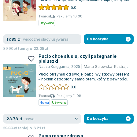
Joseph Murphy
tym etapie, ta książka powinna stać się...
5.0
Jan Sztaudynger
Twarda
Pakujemy 10.08
Aleksander Puszkin
Używana
Oscar Wilde
Małgorzata Ohme
widoczne ślady używania
17.85
zł
Do koszyka
Maddie Ziegler
39.90
zł
taniej o
22.05
zł
Leszek Czarnecki
Pucio chce siusiu, czyli pożegnanie
Joanna Racewicz
pieluszki
Nasza Księgarnia
,
2025
|
Marta Galewska-Kustra
,
Joan
Maria Seweryn
Pucio otrzymał od swojej babci wyjątkowy prezent
Janina Zającówna
– nocnik ozdobiony samolotem, który z pewnością
Eric Helms
jest najpiękniejszy. Przed nim te...
0.0
Anna Prus (oprac.)
Twarda
Pakujemy 11.08
Nela Mała Reporterka
Nowa
Używana
Agnieszka Maciąg
Barbara Wrzesińska
nowa
23.78
zł
Do koszyka
Terry Pratchett
29.99
zł
taniej o
6.21
zł
Virginia Woolf
Pucio rośnie zdrowo