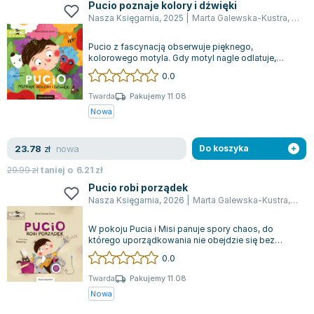
Pucio poznaje kolory i dźwięki
Nasza Księgarnia
,
2025
|
Marta Galewska-Kustra
,
Joan
Pucio z fascynacją obserwuje pięknego,
kolorowego motyla. Gdy motyl nagle odlatuje,
Pucio zaczyna go ścigać, odkrywając przy tym r...
0.0
Twarda
Pakujemy 11.08
Nowa
nowa
23.78
zł
Do koszyka
29.99
zł
taniej o
6.21
zł
Pucio robi porządek
Nasza Księgarnia
,
2026
|
Marta Galewska-Kustra
,
Joan
W pokoju Pucia i Misi panuje spory chaos, do
którego uporządkowania nie obejdzie się bez
pomocy taty. Niestety, zamiast sprzątać,...
0.0
Twarda
Pakujemy 11.08
Nowa