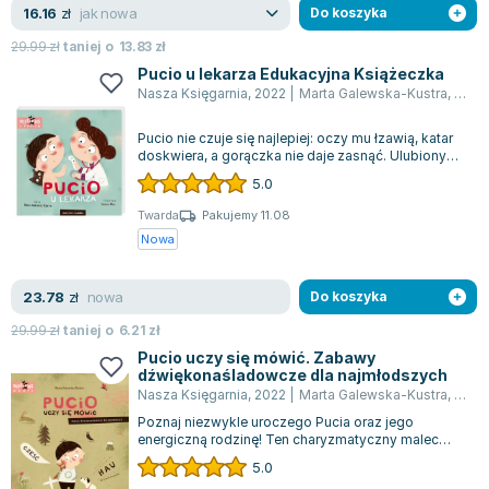
jak nowa
16.16
zł
Do koszyka
29.99
zł
taniej o
13.83
zł
Pucio u lekarza Edukacyjna Książeczka
Nasza Księgarnia
,
2022
|
Marta Galewska-Kustra
,
Joan
Pucio nie czuje się najlepiej: oczy mu łzawią, katar
doskwiera, a gorączka nie daje zasnąć. Ulubiony
przyjaciel najmłodszych dziec...
5.0
Twarda
Pakujemy 11.08
Nowa
nowa
23.78
zł
Do koszyka
29.99
zł
taniej o
6.21
zł
Pucio uczy się mówić. Zabawy
dźwiękonaśladowcze dla najmłodszych
Nasza Księgarnia
,
2022
|
Marta Galewska-Kustra
,
Joan
Poznaj niezwykle uroczego Pucia oraz jego
energiczną rodzinę! Ten charyzmatyczny malec
szybko stanie się ukochanym towarzyszem Two...
5.0