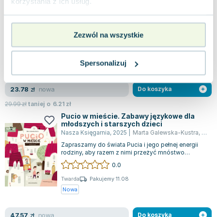
korzystania z ich usług.
Nasza Księgarnia
,
2025
|
Marta Galewska-Kustra
,
Joan
Kiedy Pucio opuszcza restaurację z nowym
przepisem na smakowite placuszki, nie ma
Zezwól na wszystkie
wątpliwości, że czeka nas rodzinne gotowanie. Sz...
0.0
Twarda
Pakujemy 11.08
Spersonalizuj
Nowa
nowa
23.78
zł
Do koszyka
29.99
zł
taniej o
6.21
zł
Pucio w mieście. Zabawy językowe dla
młodszych i starszych dzieci
Nasza Księgarnia
,
2025
|
Marta Galewska-Kustra
,
Joan
Zapraszamy do świata Pucia i jego pełnej energii
rodziny, aby razem z nimi przeżyć mnóstwo
fascynujących przygód w mieście! Odkryj...
0.0
Twarda
Pakujemy 11.08
Nowa
nowa
47.57
zł
Do koszyka