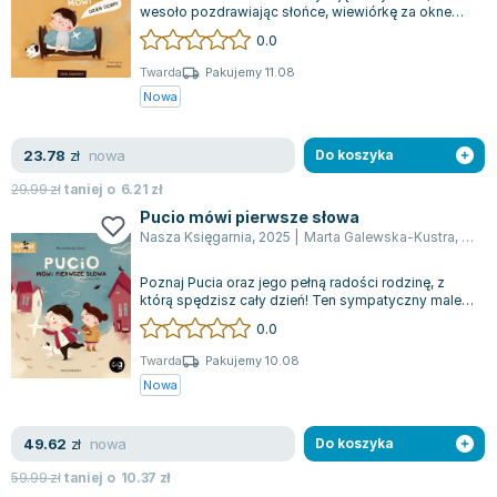
wesoło pozdrawiając słońce, wiewiórkę za oknem
oraz mijające ulicą samochody. Po pora...
0.0
Twarda
Pakujemy 11.08
Nowa
nowa
23.78
zł
Do koszyka
29.99
zł
taniej o
6.21
zł
Pucio mówi pierwsze słowa
Nasza Księgarnia
,
2025
|
Marta Galewska-Kustra
,
Joan
Poznaj Pucia oraz jego pełną radości rodzinę, z
którą spędzisz cały dzień! Ten sympatyczny malec
stanie się ulubieńcem Waszego dzi...
0.0
Twarda
Pakujemy 10.08
Nowa
nowa
49.62
zł
Do koszyka
59.99
zł
taniej o
10.37
zł