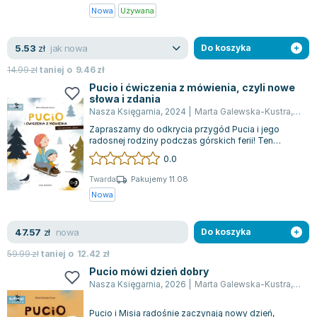
Nowa
Używana
jak nowa
5.53
zł
Do koszyka
14.99
zł
taniej o
9.46
zł
Pucio i ćwiczenia z mówienia, czyli nowe
słowa i zdania
Nasza Księgarnia
,
2024
|
Marta Galewska-Kustra
,
Joan
Zapraszamy do odkrycia przygód Pucia i jego
radosnej rodziny podczas górskich ferii! Ten
uroczy bohater stanie się niezastąpionym...
0.0
Twarda
Pakujemy 11.08
Nowa
nowa
47.57
zł
Do koszyka
59.99
zł
taniej o
12.42
zł
Pucio mówi dzień dobry
Nasza Księgarnia
,
2026
|
Marta Galewska-Kustra
,
Joan
Pucio i Misia radośnie zaczynają nowy dzień,