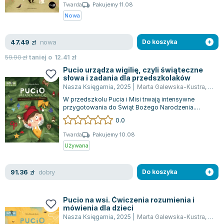
Twarda
Pakujemy 11.08
Nowa
nowa
47.49
zł
Do koszyka
59.90
zł
taniej o
12.41
zł
Pucio urządza wigilię, czyli świąteczne
słowa i zadania dla przedszkolaków
Nasza Księgarnia
,
2025
|
Marta Galewska-Kustra
,
Joan
W przedszkolu Pucia i Misi trwają intensywne
przygotowania do Świąt Bożego Narodzenia.
Dzieci z zapałem tworzą dekoracje i dzielą...
0.0
Twarda
Pakujemy 10.08
Używana
dobry
91.36
zł
Do koszyka
Pucio na wsi. Ćwiczenia rozumienia i
mówienia dla dzieci
Nasza Księgarnia
,
2025
|
Marta Galewska-Kustra
,
Joan