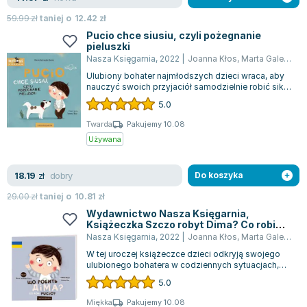
59.99
zł
taniej o
12.42
zł
Pucio chce siusiu, czyli pożegnanie
pieluszki
Nasza Księgarnia
,
2022
|
Joanna Kłos
,
Marta Galewska-Kustra
Ulubiony bohater najmłodszych dzieci wraca, aby
nauczyć swoich przyjaciół samodzielnie robić siku i
kupkę! Tym razem przybywa z no...
5.0
Twarda
Pakujemy 10.08
Używana
dobry
18.19
zł
Do koszyka
29.00
zł
taniej o
10.81
zł
Wydawnictwo Nasza Księgarnia,
Książeczka Szczo robyt Dima? Co robi
Pucio?
Nasza Księgarnia
,
2022
|
Joanna Kłos
,
Marta Galewska-Kustra
W tej uroczej książeczce dzieci odkryją swojego
ulubionego bohatera w codziennych sytuacjach,
które stanowią doskonałą okazję do n...
5.0
Miękka
Pakujemy 10.08