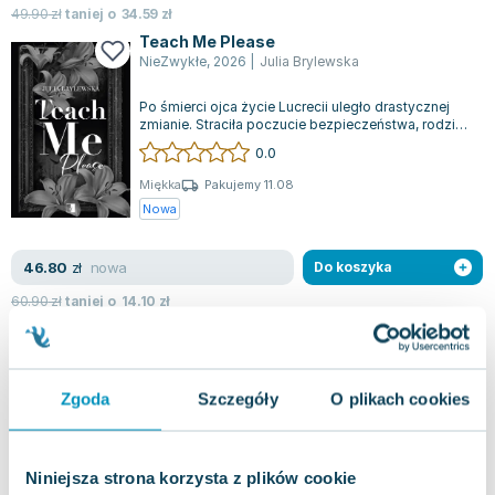
49.90
zł
taniej o
34.59
zł
Teach Me Please
NieZwykłe
,
2026
|
Julia Brylewska
Po śmierci ojca życie Lucrecii uległo drastycznej
zmianie. Straciła poczucie bezpieczeństwa, rodzinę
i swoją pasję do sztuki. Pozo...
0.0
Miękka
Pakujemy 11.08
Nowa
nowa
46.80
zł
Do koszyka
60.90
zł
taniej o
14.10
zł
Angel. Inferno. Tom 2 wyd. kieszonkowe
NieZwykłe
,
2022
|
Julia Brylewska
,
Inna marka
Drugi tom fascynującej trylogii "Inferno" wciąga
Zgoda
Szczegóły
O plikach cookies
czytelnika w zawiłe życie Hailey, które zaczyna
nabierać właściwego rytmu. Wkracz...
0.0
Miękka
Pakujemy 10.08
Niniejsza strona korzysta z plików cookie