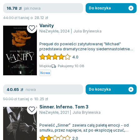
Joseph Murphy
jak nowa
16.78
zł
Do koszyka
Jan Sztaudynger
44.90
zł
taniej o
28.12
zł
Aleksander Puszkin
Vanity
Oscar Wilde
NieZwykłe
,
2024
|
Julia Brylewska
Małgorzata Ohme
Prequel do powieści zatytułowanej "Michael"
Maddie Ziegler
przedstawia dramatyczne losy siedemnastoletniej
Leszek Czarnecki
Lexy, której życie radykalnie się zmie...
4.0
Joanna Racewicz
Miękka
Pakujemy 10.08
Maria Seweryn
Nowa
Janina Zającówna
Eric Helms
nowa
40.65
zł
Do koszyka
Anna Prus (oprac.)
50.90
zł
taniej o
10.25
zł
Nela Mała Reporterka
Sinner. Inferno. Tom 3
Agnieszka Maciąg
NieZwykłe
,
2021
|
Julia Brylewska
Barbara Wrzesińska
Powieść „Sinner” zawiera całą paletę emocji - od
Terry Pratchett
smutku, przez napięcie, aż po eksplozję uczuć,
Virginia Woolf
która porusza najgłębsze zakamark...
2.0