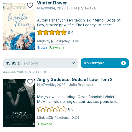
Winter Flower
Zygmunt Freud
NieZwykłe
,
2023
|
Julia Brylewska
Agata Passent
Autorka znanych serii takich jak Inferno i Gods of
Michel Moran
Law, a także powieści The Legacy i Michael,
Maciej Orłoś
prezentuje fascynującą opowieść. Ja...
5.0
Jo Nesbo
Miękka
Pakujemy 10.08
Katarzyna Miller
Nowa
Używana
Antoine de Saint Exupery
Lew Tołstoj
jak nowa
15.85
zł
Do koszyka
Mark Twain
44.90
zł
taniej o
29.05
zł
Marcin Meller
Angry Goddess. Gods of Law. Tom 2
Paulina Młynarska
NieZwykłe
,
2022
|
Julia Brylewska
ks. Piotr Pawlukiewicz
Minęły dwa lata, odkąd Oliver Sanclair i Violet
Jarosław Sokołowski
McMillan widzieli się ostatni raz. Los ponownie
Piotr Latocha
splata ich ścieżki, tym razem jedn...
0.0
Michael Scott
Miękka
Pakujemy 10.08
Piotr Semka
Używana
Jarosław Iwaszkiewicz