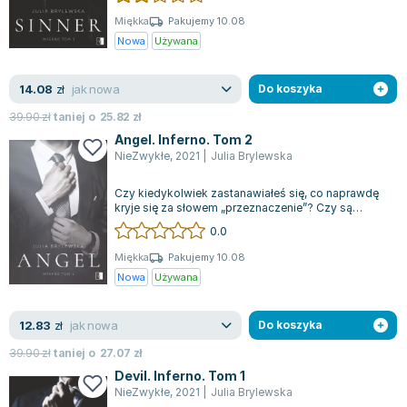
Lorraine Warren
Miękka
Pakujemy 10.08
Ajahn Brahm
Nowa
Używana
Lucinda Riley
Jacek Walkiewicz
jak nowa
14.08
zł
Do koszyka
39.90
zł
taniej o
25.82
zł
Angel. Inferno. Tom 2
NieZwykłe
,
2021
|
Julia Brylewska
Czy kiedykolwiek zastanawiałeś się, co naprawdę
kryje się za słowem „przeznaczenie”? Czy są
chwile, które definiują nasze życie na...
0.0
Miękka
Pakujemy 10.08
Nowa
Używana
jak nowa
12.83
zł
Do koszyka
39.90
zł
taniej o
27.07
zł
Devil. Inferno. Tom 1
NieZwykłe
,
2021
|
Julia Brylewska