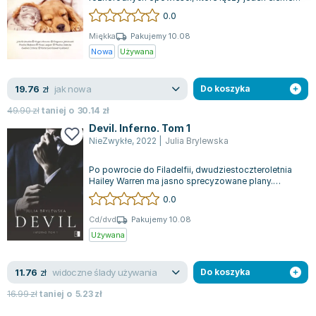
– ukochane zwierzęta. Te historie...
0.0
Miękka
Pakujemy 10.08
Nowa
Używana
jak nowa
19.76
zł
Do koszyka
49.90
zł
taniej o
30.14
zł
Devil. Inferno. Tom 1
NieZwykłe
,
2022
|
Julia Brylewska
Po powrocie do Filadelfii, dwudziestoczteroletnia
Hailey Warren ma jasno sprecyzowane plany.
Pragnie spędzić czas z rodziną, zdoby...
0.0
Cd/dvd
Pakujemy 10.08
Używana
widoczne ślady używania
11.76
zł
Do koszyka
16.99
zł
taniej o
5.23
zł