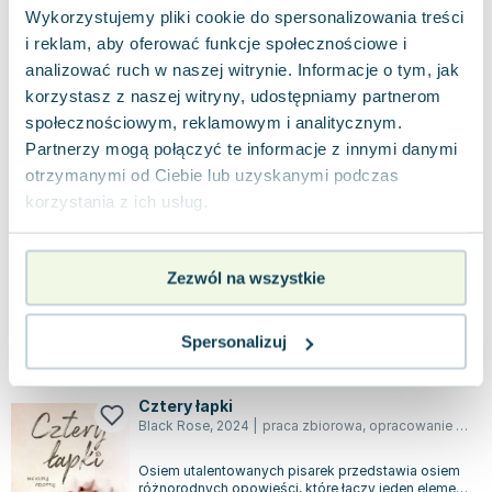
Nowa
Używana
Wykorzystujemy pliki cookie do spersonalizowania treści
i reklam, aby oferować funkcje społecznościowe i
dobry
2.99
zł
Do koszyka
analizować ruch w naszej witrynie. Informacje o tym, jak
16.99
zł
taniej o
14.00
zł
korzystasz z naszej witryny, udostępniamy partnerom
Sinner. Inferno. Tom 3 wyd. kieszonkowe
społecznościowym, reklamowym i analitycznym.
NieZwykłe
,
2022
|
Julia Brylewska
,
Inna marka
Partnerzy mogą połączyć te informacje z innymi danymi
otrzymanymi od Ciebie lub uzyskanymi podczas
Ostatnia część fascynującej trylogii, która została
korzystania z ich usług.
okrzyknięta debiutem roku, wywołuje emocje i
zaskakuje zwrotami akcji. Czyż ni...
2.0
Miękka
Pakujemy 10.08
Zezwól na wszystkie
Nowa
Używana
Spersonalizuj
jak nowa
4.57
zł
Do koszyka
15.76
zł
taniej o
11.19
zł
Cztery łapki
Black Rose
,
2024
|
praca zbiorowa
,
opracowanie zbiorowe
Osiem utalentowanych pisarek przedstawia osiem
różnorodnych opowieści, które łączy jeden element