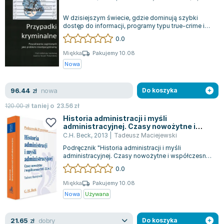
W dzisiejszym świecie, gdzie dominują szybki
dostęp do informacji, programy typu true-crime i
seriale jak CSI, wiele osób sądzi, ż...
0.0
Miękka
Pakujemy 10.08
Nowa
nowa
96.44
zł
Do koszyka
120.00
zł
taniej o
23.56
zł
Historia administracji i myśli
administracyjnej. Czasy nowożytne i
współczesne (XVI - XX w.)
C.H. Beck
,
2013
|
Tadeusz Maciejewski
Podręcznik "Historia administracji i myśli
administracyjnej. Czasy nowożytne i współczesne
(XVI - XX w.)" skupia się na ewolucji i...
0.0
Miękka
Pakujemy 10.08
Nowa
Używana
dobry
21.65
zł
Do koszyka