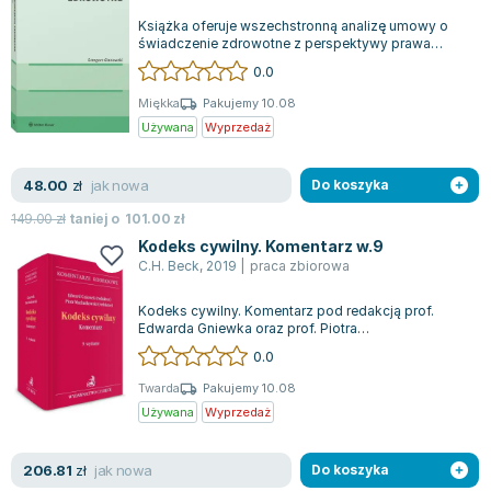
Książka oferuje wszechstronną analizę umowy o
świadczenie zdrowotne z perspektywy prawa
porównawczego, systemowego oraz
0.0
dogmatyczn...
Miękka
Pakujemy 10.08
Używana
Wyprzedaż
jak nowa
48.00
zł
Do koszyka
149.00
zł
taniej o
101.00
zł
Kodeks cywilny. Komentarz w.9
C.H. Beck
,
2019
|
praca zbiorowa
Kodeks cywilny. Komentarz pod redakcją prof.
Edwarda Gniewka oraz prof. Piotra
Machnikowskiego jest uznanym dziełem
0.0
zbiorowym szko...
Twarda
Pakujemy 10.08
Używana
Wyprzedaż
jak nowa
206.81
zł
Do koszyka