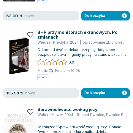
nowa
63.00
zł
Do koszyka
BHP przy monitorach ekranowych. Po
zmianach
Wiedza i Praktyka
,
2024
|
opracowanie zbiorowe
,
prac
Od ponad dwóch dekad przepisy dotyczące
bezpieczeństwa i higieny pracy na stanowiskach z
monitorami ekranowymi pozostawały niezmie...
0.0
Miękka
Pakujemy 10.08
Nowa
nowa
135.99
zł
Do koszyka
Sprawiedliwość według jeży
Wolters Kluwer
,
2024
|
Ronald Dworkin
,
Dworkin Roland
W książce "Sprawiedliwość według jeży" Ronald
Dworkin prezentuje jedną z najbardziej