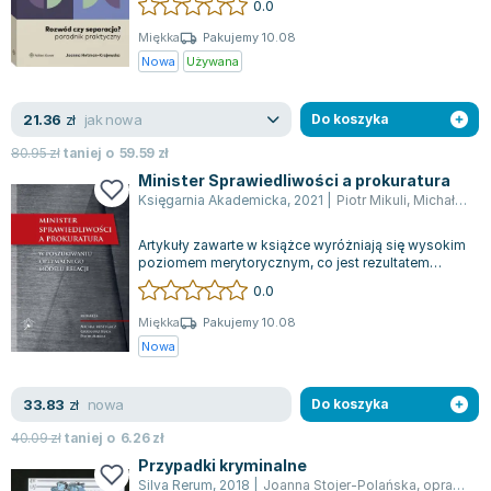
0.0
Miękka
Pakujemy 10.08
Nowa
Używana
jak nowa
21.36
zł
Do koszyka
80.95
zł
taniej o
59.59
zł
Minister Sprawiedliwości a prokuratura
Księgarnia Akademicka
,
2021
|
Piotr Mikuli
,
Michał Mistygacz
Artykuły zawarte w książce wyróżniają się wysokim
poziomem merytorycznym, co jest rezultatem
solidnego warsztatu badawczego ich au...
0.0
Miękka
Pakujemy 10.08
Nowa
nowa
33.83
zł
Do koszyka
40.09
zł
taniej o
6.26
zł
Przypadki kryminalne
Silva Rerum
,
2018
|
Joanna Stojer-Polańska
,
opracowanie zbiorowe