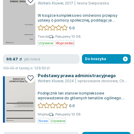
Wolters Kluwer
,
2017
|
Iwona Sierpowska
W książce kompleksowo omówiono przepisy
ustawy o pomocy społecznej, poddając je
dogłębnej analizie z uwzględnieniem literatury, or...
0.0
Twarda
Pakujemy 10.08
Używana
Wyprzedaż
jak nowa
69.47
zł
Do koszyka
199.00
zł
taniej o
129.53
zł
Podstawy prawa administracyjnego
Wolters Kluwer
,
2024
|
opracowanie zbiorowe
,
Chmielewski Jan (prawnik)
Podręcznik ten stanowi kompleksowe
wprowadzenie do głównych tematów ogólnego
prawa administracyjnego, obejmując także
0.0
wybrane aspe...
Miękka
Pakujemy 10.08
Nowa
Używana