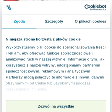
Miękka
Pakujemy 11.08
Nowa
nowa
78.71
zł
Do koszyka
Zgoda
Szczegóły
O plikach cookies
89.00
zł
taniej o
10.29
zł
Międzynarodowe prawo podatkowe
Wolters Kluwer
,
2020
|
Halina Litwińczuk
,
Litwińczuk Hanna
Niniejsza strona korzysta z plików cookie
Wykorzystujemy pliki cookie do spersonalizowania treści
Książka oferuje wszechstronną i zrozumiałą analizę
i reklam, aby oferować funkcje społecznościowe i
najnowszych kierunków i modyfikacji prawnych w
międzynarodowym prawie podatkowy...
analizować ruch w naszej witrynie. Informacje o tym, jak
0.0
korzystasz z naszej witryny, udostępniamy partnerom
Twarda
Pakujemy 10.08
społecznościowym, reklamowym i analitycznym.
Używana
Partnerzy mogą połączyć te informacje z innymi danymi
otrzymanymi od Ciebie lub uzyskanymi podczas
jak nowa
103.19
zł
Do koszyka
korzystania z ich usług.
179.00
zł
taniej o
75.81
zł
Ustawa o Policji
C.H. Beck
,
2026
|
praca zbiorowa
,
opracowanie zbiorowe
Zezwól na wszystkie