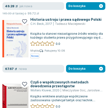
Joseph Murphy
jak nowa
49.28
zł
Do koszyka
Jan Sztaudynger
149.00
zł
taniej o
99.72
zł
Aleksander Puszkin
Historia ustroju i prawa sądowego Polski
Oscar Wilde
C.H. Beck
,
2017
|
Tadeusz Maciejewski
Małgorzata Ohme
Książka ta stanowi niezastąpione źródło wiedzy dla
Maddie Ziegler
każdego studenta prawa przygotowującego się do
Leszek Czarnecki
egzaminów. Zawarto w niej szczeg...
0.0
Joanna Racewicz
Miękka
Pakujemy 10.08
Maria Seweryn
Nowa
Janina Zającówna
Eric Helms
nowa
67.67
zł
Do koszyka
Anna Prus (oprac.)
Nela Mała Reporterka
Czyli o współczesnych metodach
Agnieszka Maciąg
dowodzenia przestępstw
Wolters Kluwer
,
2020
|
Mieczysław Goc
,
Jarosław Moszczyński
Barbara Wrzesińska
Książka wnikliwie analizuje współczesne
Terry Pratchett
zastosowania i potencjał taktyk oraz technik
Virginia Woolf
kryminalistycznych, a także wskazuje kierunki...
0.0