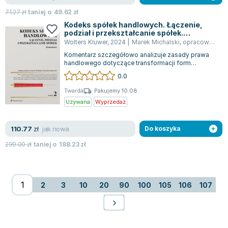
71.27
zł
taniej o
49.62
zł
Kodeks spółek handlowych. Łączenie,
podział i przekształcanie spółek.
Komentarz
Wolters Kluwer
,
2024
|
Marek Michalski
,
opracowanie zbiorowe
Komentarz szczegółowo analizuje zasady prawa
handlowego dotyczące transformacji form
organizacyjno-prawnych przedsiębiorstw, obejm...
0.0
Twarda
Pakujemy 10.08
Używana
Wyprzedaż
jak nowa
110.77
zł
Do koszyka
299.00
zł
taniej o
188.23
zł
2
3
10
20
90
100
105
106
107