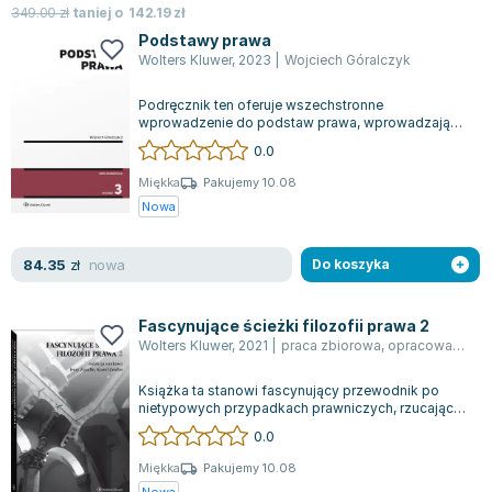
349.00
zł
taniej o
142.19
zł
Podstawy prawa
Wolters Kluwer
,
2023
|
Wojciech Góralczyk
Podręcznik ten oferuje wszechstronne
wprowadzenie do podstaw prawa, wprowadzając
czytelnika w świat terminów i instytucji prawnicz...
0.0
Miękka
Pakujemy 10.08
Nowa
nowa
84.35
zł
Do koszyka
Fascynujące ścieżki filozofii prawa 2
Wolters Kluwer
,
2021
|
praca zbiorowa
,
opracowanie zbiorowe
Książka ta stanowi fascynujący przewodnik po
nietypowych przypadkach prawniczych, rzucając
światło na zarówno powszednie, jak i ni...
0.0
Miękka
Pakujemy 10.08
Nowa