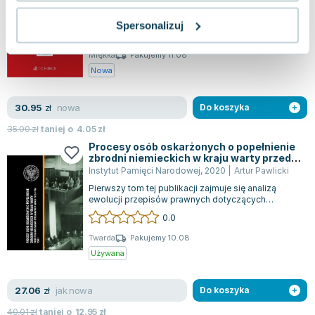
Stan prawny z dnia 10 marca 2026 roku obejmuje
szereg nowych regulacji prawnych, które wchodzą
Spersonalizuj
w życie w różnych terminach. Ustawa...
0.0
Miękka
Pakujemy 11.08
Nowa
nowa
30.95
zł
Do koszyka
35.00
zł
taniej o
4.05
zł
Procesy osób oskarżonych o popełnienie
zbrodni niemieckich w kraju warty przed
polskimi sądami specjalnymi w latach
Instytut Pamięci Narodowej
,
2020
|
Artur Pawlicki
1945–1946 Tom 1
Pierwszy tom tej publikacji zajmuje się analizą
ewolucji przepisów prawnych dotyczących
ścigania i karania zbrodni przeciwko pokoj...
0.0
Twarda
Pakujemy 10.08
Używana
jak nowa
27.06
zł
Do koszyka
40.01
zł
taniej o
12.95
zł