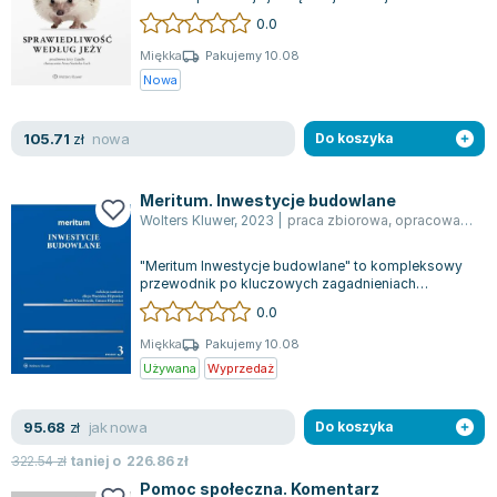
wszechstronnych refleksji nad swoją filozofią...
0.0
Miękka
Pakujemy 10.08
Nowa
nowa
105.71
zł
Do koszyka
Meritum. Inwestycje budowlane
Wolters Kluwer
,
2023
|
praca zbiorowa
,
opracowanie zbiorowe
"Meritum Inwestycje budowlane" to kompleksowy
przewodnik po kluczowych zagadnieniach
dotyczących przygotowania, realizacji oraz uż...
0.0
Miękka
Pakujemy 10.08
Używana
Wyprzedaż
jak nowa
95.68
zł
Do koszyka
322.54
zł
taniej o
226.86
zł
Pomoc społeczna. Komentarz