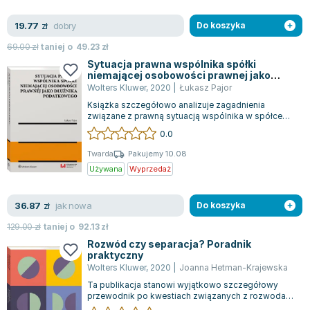
dobry
19.77
zł
Do koszyka
69.00
zł
taniej o
49.23
zł
Sytuacja prawna wspólnika spółki
niemającej osobowości prawnej jako
dłużnika podatkowego
Wolters Kluwer
,
2020
|
Łukasz Pajor
Książka szczegółowo analizuje zagadnienia
związane z prawną sytuacją wspólnika w spółce
niemającej osobowości prawnej, który jest...
0.0
Twarda
Pakujemy 10.08
Używana
Wyprzedaż
jak nowa
36.87
zł
Do koszyka
129.00
zł
taniej o
92.13
zł
Rozwód czy separacja? Poradnik
praktyczny
Wolters Kluwer
,
2020
|
Joanna Hetman-Krajewska
Ta publikacja stanowi wyjątkowo szczegółowy
przewodnik po kwestiach związanych z rozwodami
i separacjami, dostępny na rynku wydawn...