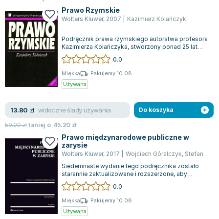
Prawo Rzymskie
Wolters Kluwer
,
2007
|
Kazimierz Kolańczyk
Podręcznik prawa rzymskiego autorstwa profesora
Kazimierza Kolańczyka, stworzony ponad 25 lat
temu, zdobył uznanie zarówno wśród p...
0.0
Miękka
Pakujemy 10.08
Używana
widoczne ślady używania
13.80
zł
Do koszyka
59.00
zł
taniej o
45.20
zł
Prawo międzynarodowe publiczne w
zarysie
Wolters Kluwer
,
2017
|
Wojciech Góralczyk
,
Stefan Sawicki
Siedemnaste wydanie tego podręcznika zostało
starannie zaktualizowane i rozszerzone, aby
sprostać nowym wymaganiom. Publikacja szc...
0.0
Miękka
Pakujemy 10.08
Używana