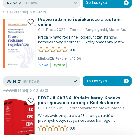
jak nowa
47.63
zł
Do koszyka
99.00
zł
taniej o
51.37
zł
Prawo rodzinne i opiekuńcze z testami
online
C.H. Beck
,
2024
|
Tadeusz Smyczyński
,
Marek Andrzejewski
Praca "Prawo rodzinne i opiekuńcze" stanowi
kompleksowy podręcznik, który osadzony jest w
ramach Kodeksu rodzinnego i opiekuńczego...
0.0
Miękka
Pakujemy 10.08
Nowa
Używana
jak nowa
38.14
zł
Do koszyka
79.00
zł
taniej o
40.86
zł
EDYCJA KARNA. Kodeks karny. Kodeks
postępowania karnego. Kodeks karny
wykonawczy. 15 innych aktów prawnych
C.H. Beck
,
2026
|
opracowanie zbiorowe
,
praca zbiorowa
W zestawie znajduje się 18 istotnych aktów
prawnych dotyczących kodeksu karnego,
dodatkowo umożliwiając użytkownikowi dostęp
0.0
onlin...