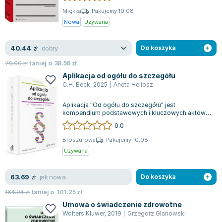
Lorraine Warren
Miękka
Pakujemy 10.08
Ajahn Brahm
Nowa
Używana
Lucinda Riley
Jacek Walkiewicz
dobry
40.44
zł
Do koszyka
79.00
zł
taniej o
38.56
zł
Aplikacja od ogółu do szczegółu
C.H. Beck
,
2025
|
Aneta Heliosz
Aplikacja "Od ogółu do szczegółu" jest
kompendium podstawowych i kluczowych aktów
prawnych wymaganych na egzaminach wstępnych
0.0
na a...
Broszurowa
Pakujemy 10.08
Używana
jak nowa
63.69
zł
Do koszyka
164.94
zł
taniej o
101.25
zł
Umowa o świadczenie zdrowotne
Wolters Kluwer
,
2019
|
Grzegorz Glanowski