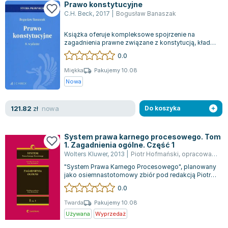
Prawo konstytucyjne
Zygmunt Freud
C.H. Beck
,
2017
|
Bogusław Banaszak
Agata Passent
Książka oferuje kompleksowe spojrzenie na
Michel Moran
zagadnienia prawne związane z konstytucją, kładąc
Maciej Orłoś
nacisk na praktyczne aspekty wdrażania...
0.0
Jo Nesbo
Miękka
Pakujemy 10.08
Katarzyna Miller
Nowa
Antoine de Saint Exupery
Lew Tołstoj
nowa
121.82
zł
Do koszyka
Mark Twain
Marcin Meller
System prawa karnego procesowego. Tom
Paulina Młynarska
1. Zagadnienia ogólne. Część 1
Wolters Kluwer
,
2013
|
Piotr Hofmański
,
opracowanie zbiorowe
ks. Piotr Pawlukiewicz
"System Prawa Karnego Procesowego", planowany
Jarosław Sokołowski
jako osiemnastotomowy zbiór pod redakcją Piotra
Piotr Latocha
Hofmańskiego, jest niezwykłym dziełe...
0.0
Michael Scott
Twarda
Pakujemy 10.08
Piotr Semka
Używana
Wyprzedaż
Jarosław Iwaszkiewicz