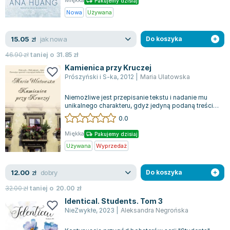
Miękka
Pakujemy dzisiaj
Joseph Murphy
Nowa
Używana
Jan Sztaudynger
Aleksander Puszkin
jak nowa
15.05
zł
Do koszyka
Oscar Wilde
46.90
zł
taniej o
31.85
zł
Małgorzata Ohme
Kamienica przy Kruczej
Maddie Ziegler
Prószyński i S-ka
,
2012
|
Maria Ulatowska
Leszek Czarnecki
Niemożliwe jest przepisanie tekstu i nadanie mu
Joanna Racewicz
unikalnego charakteru, gdyż jedyną podaną treścią
Maria Seweryn
jest nazwa wydawnictwa "Prószyńs...
0.0
Janina Zającówna
Miękka
Pakujemy dzisiaj
Eric Helms
Używana
Wyprzedaż
Anna Prus (oprac.)
Nela Mała Reporterka
dobry
12.00
zł
Do koszyka
Agnieszka Maciąg
32.00
zł
taniej o
20.00
zł
Barbara Wrzesińska
Identical. Students. Tom 3
Terry Pratchett
NieZwykłe
,
2023
|
Aleksandra Negrońska
Virginia Woolf