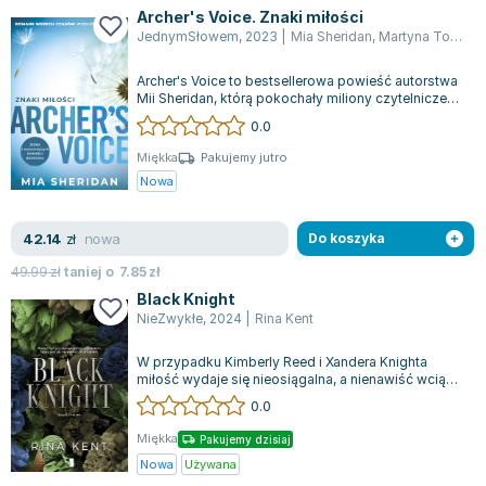
Archer's Voice. Znaki miłości
JednymSłowem
,
2023
|
Mia Sheridan
,
Martyna Tomczak
Archer's Voice to bestsellerowa powieść autorstwa
Mii Sheridan, którą pokochały miliony czytelniczek
na całym świecie. Jest to his...
0.0
Miękka
Pakujemy jutro
Nowa
nowa
42.14
zł
Do koszyka
49.99
zł
taniej o
7.85
zł
Black Knight
NieZwykłe
,
2024
|
Rina Kent
W przypadku Kimberly Reed i Xandera Knighta
miłość wydaje się nieosiągalna, a nienawiść wciąż
trzyma ich w szachu. Kimberly doskon...
0.0
Miękka
Pakujemy dzisiaj
Nowa
Używana