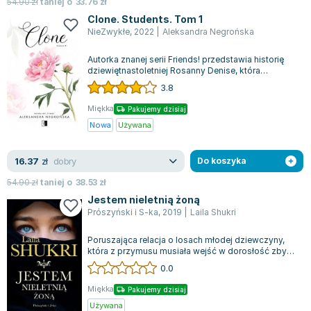
54.90
zł
taniej o
33.76
zł
Clone. Students. Tom 1
NieZwykłe
,
2022
|
Aleksandra Negrońska
Autorka znanej serii Friends! przedstawia historię
dziewiętnastoletniej Rosanny Denise, która
opuszcza Stany Zjednoczone, aby rozp...
3.8
Miękka
Pakujemy dzisiaj
Nowa
Używana
dobry
16.37
zł
Do koszyka
54.90
zł
taniej o
38.53
zł
Jestem nieletnią żoną
Prószyński i S-ka
,
2019
|
Laila Shukri
Poruszająca relacja o losach młodej dziewczyny,
która z przymusu musiała wejść w dorosłość zbyt
szybko. Historia ta jest jedną z w...
0.0
Miękka
Pakujemy dzisiaj
Używana