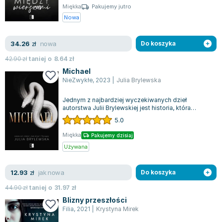
Miękka
Pakujemy jutro
Nowa
nowa
34.26
zł
Do koszyka
42.90
zł
taniej o
8.64
zł
Michael
NieZwykłe
,
2023
|
Julia Brylewska
Jednym z najbardziej wyczekiwanych dzieł
autorstwa Julii Brylewskiej jest historia, która
odsłania mroczne zakamarki ludzkiej dusz...
5.0
Miękka
Pakujemy dzisiaj
Używana
jak nowa
12.93
zł
Do koszyka
44.90
zł
taniej o
31.97
zł
Blizny przeszłości
Filia
,
2021
|
Krystyna Mirek