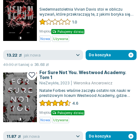
Siedemnastoletnia Vivian Davis stoi w obliczu
wyzwań, które przekraczają te, z jakimi boryka się
większość jej rówieśników. Niedaw...
1.0
Miękka
Pakujemy dzisiaj
Nowa
Używana
jak nowa
13.22
zł
Do koszyka
49.90
zł
taniej o
36.68
zł
For Sure Not You. Westwood Academy.
Tom 1
NieZwykłe
,
2023
|
Weronika Ancerowicz
Natalie Forbes właśnie zaczęła ostatni rok nauki w
prestiżowym liceum Westwood Academy, gdzie
jest znana jako wzorowa uczennica, u...
4.6
Miękka
Pakujemy dzisiaj
Nowa
Używana
jak nowa
11.87
zł
Do koszyka