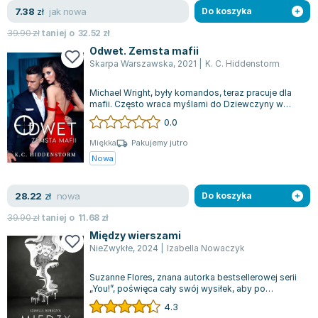
jak nowa
7.38
zł
Do koszyka
39.90
zł
taniej o
32.52
zł
Odwet. Zemsta mafii
Skarpa Warszawska
,
2021
|
K. C. Hiddenstorm
Michael Wright, były komandos, teraz pracuje dla
mafii. Często wraca myślami do Dziewczyny w
Czerwonej Sukience, którą spotkał w m...
0.0
Miękka
Pakujemy jutro
Nowa
nowa
28.22
zł
Do koszyka
39.90
zł
taniej o
11.68
zł
Między wierszami
NieZwykłe
,
2024
|
Izabella Nowaczyk
Suzanne Flores, znana autorka bestsellerowej serii
„You!”, poświęca cały swój wysiłek, aby po
ukończeniu szkoły średniej zdobyć mi...
4.3