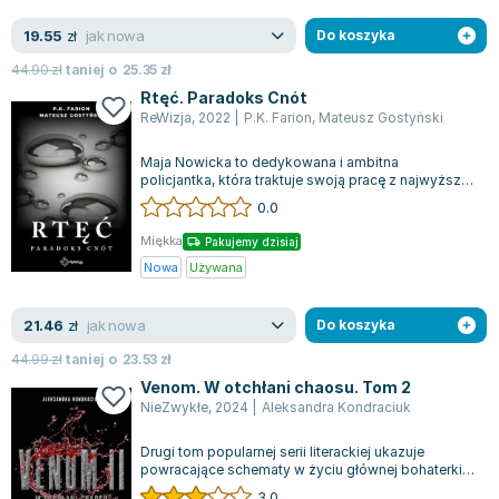
jak nowa
19.55
zł
Do koszyka
44.90
zł
taniej o
25.35
zł
Rtęć. Paradoks Cnót
ReWizja
,
2022
|
P.K. Farion
,
Mateusz Gostyński
Maja Nowicka to dedykowana i ambitna
policjantka, która traktuje swoją pracę z najwyższą
powagą. Natomiast Artur Konop jest znanym...
0.0
Miękka
Pakujemy dzisiaj
Nowa
Używana
jak nowa
21.46
zł
Do koszyka
44.99
zł
taniej o
23.53
zł
Venom. W otchłani chaosu. Tom 2
NieZwykłe
,
2024
|
Aleksandra Kondraciuk
Drugi tom popularnej serii literackiej ukazuje
powracające schematy w życiu głównej bohaterki,
Vivian. Od ponad miesiąca nie miała...
3.0