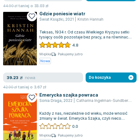
44.90
zł
taniej o
33.03
zł
Gdzie poniesie wiatr
Świat Książki
,
2021
|
Kristin Hannah
Teksas, 1934 r. Od czasu Wielkiego Kryzysu setki
tysięcy osób pozostaje bez pracy, a na równinach
prerii panuje susza - kryzys moż...
4.8
Miękka
Pakujemy jutro
Nowa
nowa
39.23
zł
Do koszyka
42.90
zł
taniej o
3.67
zł
Emerycka szajka powraca
Sonia Draga
,
2022
|
Catharina Ingelman-Sundberg
,
Pat
Każdy z nas, niezależnie od wieku, może wnosić
zmiany w świat. Emerycka Szajka, czyli nieco
starsza i mniej zwinna wersja Robin Ho...
0.0
Miękka
Pakujemy jutro