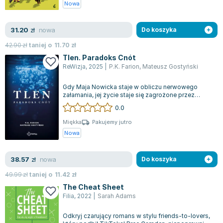
Nowa
nowa
31.20
zł
Do koszyka
42.90
zł
taniej o
11.70
zł
Tlen. Paradoks Cnót
ReWizja
,
2025
|
P.K. Farion
,
Mateusz Gostyński
Gdy Maja Nowicka staje w obliczu nerwowego
załamania, jej życie staje się zagrożone przez
odkrytą zdradę i fakt, że ostrzegła Artu...
0.0
Miękka
Pakujemy jutro
Nowa
nowa
38.57
zł
Do koszyka
49.99
zł
taniej o
11.42
zł
The Cheat Sheet
Filia
,
2022
|
Sarah Adams
Odkryj czarujący romans w stylu friends-to-lovers,