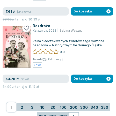
jak nowa
7.61
zł
Do koszyka
38.00
zł
taniej o
30.39
zł
Rozdroża
Książnica
,
2023
|
Sabina Waszut
Pełna nieoczekiwanych zwrotów saga rodzinna
osadzona w historycznym tle Górnego Śląska,
rozciągająca się od lat 30. XX wieku. Rok...
0.0
Twarda
Pakujemy jutro
Nowa
nowa
53.78
zł
Do koszyka
64.90
zł
taniej o
11.12
zł
2
3
10
20
100
200
300
340
350