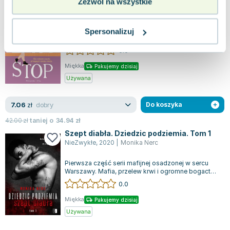
Zezwól na wszystkie
Prószyński Media
,
2021
|
Casey McQuiston
,
Monica Black
Nowa książka Casey McQuiston opowiada o
Spersonalizuj
dwóch dziewczynach, które przyciągają się
nawzajem w niezwykły sposób.
0.0
Dwudziestotrzylatka...
Miękka
Pakujemy dzisiaj
Używana
dobry
7.06
zł
Do koszyka
42.00
zł
taniej o
34.94
zł
Szept diabła. Dziedzic podziemia. Tom 1
NieZwykłe
,
2020
|
Monika Nerc
Pierwsza część serii mafijnej osadzonej w sercu
Warszawy. Mafia, przelew krwi i ogromne bogactwa
to jedyne, co ma dla niego znacze...
0.0
Miękka
Pakujemy dzisiaj
Używana