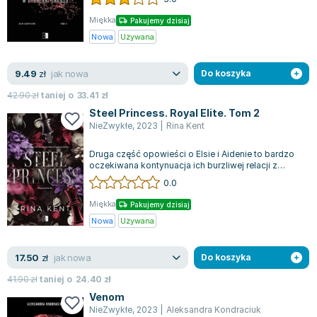
Miękka
Pakujemy dzisiaj
Nowa
Używana
jak nowa
9.49
zł
Do koszyka
42.90
zł
taniej o
33.41
zł
Steel Princess. Royal Elite. Tom 2
NieZwykłe
,
2023
|
Rina Kent
Druga część opowieści o Elsie i Aidenie to bardzo
oczekiwana kontynuacja ich burzliwej relacji z
"Deviant King". Elsa, po zniszcze...
0.0
Miękka
Pakujemy dzisiaj
Nowa
Używana
jak nowa
17.50
zł
Do koszyka
41.90
zł
taniej o
24.40
zł
Venom
NieZwykłe
,
2023
|
Aleksandra Kondraciuk