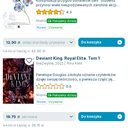
Kontynuacja przygód bohaterów serii "Students"
Lorraine Warren
przynosi wiele niespodziewanych zwrotów akcji.
Ajahn Brahm
Losy Rosanny i Zaydena, które po wsp...
4.3
Lucinda Riley
Miękka
Pakujemy dzisiaj
Jacek Walkiewicz
Nowa
Używana
widoczne ślady używania
12.30
zł
Do koszyka
54.90
zł
taniej o
42.60
zł
Deviant King. Royal Elite. Tom 1
NieZwykłe
,
2022
|
Rina Kent
Penelope Douglas zdobyła uznanie czytelników
dzięki swojej twórczości, a pierwsza część jej
trylogii New Adult wzbudza spore emocj...
0.0
Miękka
Pakujemy dzisiaj
Nowa
Używana
jak nowa
18.75
zł
Do koszyka
44.90
zł
taniej o
26.15
zł