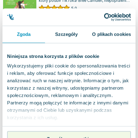
który podbił TikToka! Bree Camden, niepoprawnie
zakochana w swoim przyjacielu,...
5.0
Miękka
Pakujemy dzisiaj
Nowa
Używana
Zgoda
Szczegóły
O plikach cookies
dobry
5.20
zł
Do koszyka
16.99
zł
taniej o
11.79
zł
Niniejsza strona korzysta z plików cookie
Córka z Norwegii. Cykl Utracone córki. Tom
7
Wykorzystujemy pliki cookie do spersonalizowania treści
Albatros
,
2026
|
Soraya Lane
i reklam, aby oferować funkcje społecznościowe i
Dramatyczne losy i skomplikowane relacje
analizować ruch w naszej witrynie. Informacje o tym, jak
międzyludzkie są głównym tematem tej pełnej
emocji sagi rodzinnej. Historia ta, poruszają...
korzystasz z naszej witryny, udostępniamy partnerom
0.0
społecznościowym, reklamowym i analitycznym.
Miękka
Pakujemy jutro
Partnerzy mogą połączyć te informacje z innymi danymi
Nowa
otrzymanymi od Ciebie lub uzyskanymi podczas
korzystania z ich usług.
nowa
46.14
zł
Do koszyka
49.90
zł
taniej o
3.76
zł
One Last Stop