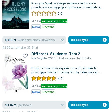
Krystyna Mirek w swojej najnowszej książce
przedstawia wciągającą opowieść o wendetcie,
tajemnicach z przeszłości i niebywale inte...
0.0
Miękka
Pakujemy dzisiaj
Nowa
Używana
widoczne ślady używania
5.69
zł
Do koszyka
42.90
zł
taniej o
37.21
zł
Different. Students. Tom 2
NieZwykłe
,
2023
|
Aleksandra Negrońska
Drugi tom najnowszej serii od autorki Friends
przyciąga uwagę złożoną fabułą pełną napięć
emocjonalnych. Rosanna znajduje się w tr...
4.7
Miękka
Pakujemy dzisiaj
Nowa
Używana
jak nowa
21.14
zł
Do koszyka