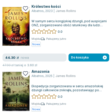
Królestwo kości
Albatros
,
2023
|
James Rollins
W samym sercu kongijskiej dżungli, pod auspicjami
ONZ, zorganizowano obóz ratunkowy dla ludzi
uciekających przed niszczycielskimi...
0.0
Miękka
Pakujemy jutro
Nowa
nowa
44.30
zł
Do koszyka
47.90
zł
taniej o
3.60
zł
Amazonia
Albatros
,
2025
|
James Rollins
Ekspedycja zorganizowana w sercu amazońskiej
dżungli całkowicie zniknęła, pozostawiając po
sobie jedynie tajemnicę. Rezerwuar nieo...
0.0
Miękka
Pakujemy jutro
Nowa