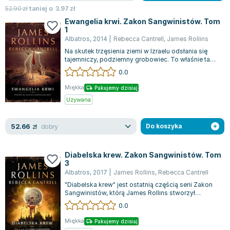
Joseph Murphy
52.90
zł
taniej o
3.97
zł
Jan Sztaudynger
Ewangelia krwi. Zakon Sangwinistów. Tom
1
Aleksander Puszkin
Albatros
,
2014
|
Rebecca Cantrell
,
James Rollins
Oscar Wilde
Na skutek trzęsienia ziemi w Izraelu odsłania się
tajemniczy, podziemny grobowiec. To właśnie tam
Małgorzata Ohme
rozpoczyna się pełna napięcia po...
0.0
Maddie Ziegler
Leszek Czarnecki
Miękka
Pakujemy dzisiaj
Używana
Joanna Racewicz
Maria Seweryn
dobry
52.66
zł
Do koszyka
Janina Zającówna
Eric Helms
Anna Prus (oprac.)
Diabelska krew. Zakon Sangwinistów. Tom
3
Nela Mała Reporterka
Albatros
,
2017
|
James Rollins
,
Rebecca Cantrell
Agnieszka Maciąg
"Diabelska krew" jest ostatnią częścią serii Zakon
Sangwinistów, którą James Rollins stworzył
Barbara Wrzesińska
wspólnie z Rebeccą Cantrell. To wyją...
0.0
Terry Pratchett
Virginia Woolf
Miękka
Pakujemy dzisiaj