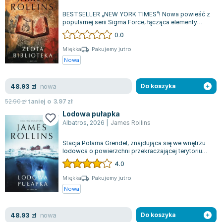
Zygmunt Freud
BESTSELLER „NEW YORK TIMES”! Nowa powieść z
popularnej serii Sigma Force, łącząca elementy
Agata Passent
historii, przygody i sensacji, zapiera...
0.0
Michel Moran
Maciej Orłoś
Miękka
Pakujemy jutro
Nowa
Jo Nesbo
Katarzyna Miller
nowa
48.93
zł
Do koszyka
Antoine de Saint Exupery
Lew Tołstoj
52.90
zł
taniej o
3.97
zł
Mark Twain
Lodowa pułapka
Albatros
,
2026
|
James Rollins
Marcin Meller
Paulina Młynarska
Stacja Polarna Grendel, znajdująca się we wnętrzu
lodowca o powierzchni przekraczającej terytorium
ks. Piotr Pawlukiewicz
Stanów Zjednoczonych, była miej...
4.0
Jarosław Sokołowski
Piotr Latocha
Miękka
Pakujemy jutro
Nowa
Michael Scott
Piotr Semka
nowa
48.93
zł
Do koszyka
Jarosław Iwaszkiewicz