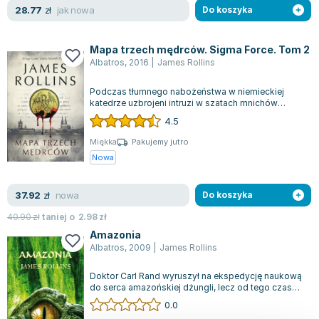
jak nowa
28.77
zł
Do koszyka
Mapa trzech mędrców. Sigma Force. Tom 2
Albatros
,
2016
|
James Rollins
Podczas tłumnego nabożeństwa w niemieckiej
katedrze uzbrojeni intruzi w szatach mnichów
rozpętują koszmar krwi i zniszczenia.Ale t...
4.5
Miękka
Pakujemy jutro
Nowa
nowa
37.92
zł
Do koszyka
40.90
zł
taniej o
2.98
zł
Amazonia
Albatros
,
2009
|
James Rollins
Doktor Carl Rand wyruszył na ekspedycję naukową
do serca amazońskiej dżungli, lecz od tego czasu
wszelki kontakt z nim się urwał....
0.0