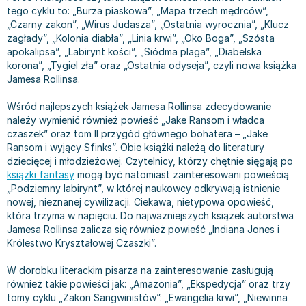
Książki: Prawo konstytucyjne
Książki: Film, muzyka, teatr
Książki dla dzieci 3-5 lat
Książki: Zdrowie
Dean Koontz
tego cyklu to: „Burza piaskowa”, „Mapa trzech mędrców”,
„Czarny zakon”, „Wirus Judasza”, „Ostatnia wyrocznia”, „Klucz
Książki: Prawo międzynarodowe
Książki: Historia sztuki
Książki: bajki dla dzieci 3-5 lat
Kuchnia i diety - książki
Andrzej Sapkowski
zagłady”, „Kolonia diabła”, „Linia krwi”, „Oko Boga”, „Szósta
Książki: Prawo - orzecznictwo
Książki o architekturze
Kolorowanki i książki do naklejania 3-5 lat
Autorskie książki kucharskie
Stephenie Meyer
apokalipsa”, „Labirynt kości”, „Siódma plaga”, „Diabelska
Książki: Prawo pracy
Książki: Sztuka użytkowa
Książki do nauki języków obcych 3-5 lat
Ciasta, desery, wypieki - książki
Robert Ludlum
korona”, „Tygiel zła” oraz „Ostatnia odyseja”, czyli nowa książka
Jamesa Rollinsa.
Książki: Prawo Unii Europejskiej
Książki: Sztuki wizualne
Książki do nauki pisania i liczenia 3-5 lat
Diety, zdrowe żywienie - książki
Maria Czubaszek
Teksty aktów prawnych
Inne
Książki grające, z puzzlami i magnesami 3-5 lat
Książki kucharskie
Nora Roberts
Wśród najlepszych książek Jamesa Rollinsa zdecydowanie
Książki medyczne i naukowe
Kreatywne i aktywizujące książki dla dzieci 3-5 lat
Kuchnia polska - książki
Mario Vargas Llosa
należy wymienić również powieść „Jake Ransom i władca
Chemia - książki
Poznawanie świata dla dzieci 3-5 lat - książki
Napoje - książki
Katarzyna Grochola
czaszek” oraz tom II przygód głównego bohatera – „Jake
Ransom i wyjący Sfinks”. Obie książki należą do literatury
Książki o fizyce i astronomii
Książki o zainteresowaniach dla dzieci 3-5 lat
Książki: Poradniki
Ewa Nowak
dziecięcej i młodzieżowej. Czytelnicy, którzy chętnie sięgają po
Geografia - książki
Książki dla dzieci 6-8 lat
Inne
Robin Cook
książki fantasy
mogą być natomiast zainteresowani powieścią
Inne
Książki do nauki czytania 6-8 lat
Książki: Dom, ogród - poradniki
Carlos Ruiz Zafon
„Podziemny labirynt”, w której naukowcy odkrywają istnienie
nowej, nieznanej cywilizacji. Ciekawa, nietypowa opowieść,
Książki do matematyki
Książki do nauki języków obcych 6-8 lat
Książki: Hobby - poradniki
Konrad Gaca
która trzyma w napięciu. Do najważniejszych książek autorstwa
Książki medyczne
Książki do nauki pisania i liczenia 6-8 lat
Książki: Moda, uroda, savoir vivre - poradniki
Jerzy Zięba
Jamesa Rollinsa zalicza się również powieść „Indiana Jones i
Książki do nauk przyrodniczych
Kreatywne i aktywizujące książki dla dzieci 6-8 lat
Książki pamiątkowe
Jodi Picoult
Królestwo Kryształowej Czaszki”.
Technika, inżynieria, technologia - książki, podręczniki -
Literatura dla dzieci 6-8 lat
Pozostałe książki
Dorota Terakowska
W dorobku literackim pisarza na zainteresowanie zasługują
nauki ścisłe
Poznawanie świata dla dzieci 6-8 lat - książki
Abbi Glines
również takie powieści jak: „Amazonia”, „Ekspedycja” oraz trzy
Książki do nauk społecznych i humanistycznych
Książki o zainteresowaniach dla dzieci 6-8 lat
Alfred Szklarski
tomy cyklu „Zakon Sangwinistów”: „Ewangelia krwi”, „Niewinna