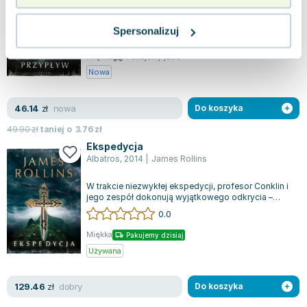
Z głębin oceanów nadciąga zagrożenie, którego
skutki mogą okazać się katastrofalne. "Projekt
Spersonalizuj
Titan", międzynarodowa stacja badawcz...
0.0
Miękka
Pakujemy jutro
Nowa
nowa
46.14
zł
Do koszyka
49.90
zł
taniej o
3.76
zł
Ekspedycja
Albatros
,
2014
|
James Rollins
W trakcie niezwykłej ekspedycji, profesor Conklin i
jego zespół dokonują wyjątkowego odkrycia –
odnajdują XVI-wieczną mumię skrywa...
0.0
Miękka
Pakujemy dzisiaj
Używana
dobry
129.46
zł
Do koszyka