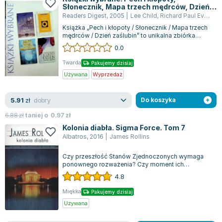
Słonecznik, Mapa trzech mędrców, Dzień
zaślubin
Readers Digest
,
2005
|
Lee Child
,
Richard Paul Evans
,
J
Książka „Pech i kłopoty / Słonecznik / Mapa trzech
mędrców / Dzień zaślubin” to unikalna zbiórka
czterech intrygujących opowiadań...
0.0
Twarda
Pakujemy dzisiaj
Używana
Wyprzedaż
dobry
5.91
zł
Do koszyka
6.88
zł
taniej o
0.97
zł
Kolonia diabła. Sigma Force. Tom 7
Albatros
,
2016
|
James Rollins
Czy przeszłość Stanów Zjednoczonych wymaga
ponownego rozważenia? Czy moment ich
powstania jest wynikiem tajemniczego spisku, a
4.8
nas...
Miękka
Pakujemy dzisiaj
Używana