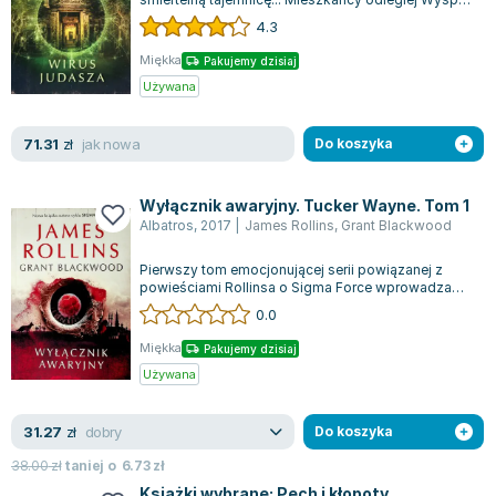
Bożego Narodzenia są chorzy - zosta...
4.3
Miękka
Pakujemy dzisiaj
Używana
jak nowa
71.31
zł
Do koszyka
Wyłącznik awaryjny. Tucker Wayne. Tom 1
Albatros
,
2017
|
James Rollins
,
Grant Blackwood
Pierwszy tom emocjonującej serii powiązanej z
powieściami Rollinsa o Sigma Force wprowadza
czytelników w świat pełen przygód i taj...
0.0
Miękka
Pakujemy dzisiaj
Używana
dobry
31.27
zł
Do koszyka
38.00
zł
taniej o
6.73
zł
Książki wybrane: Pech i kłopoty,