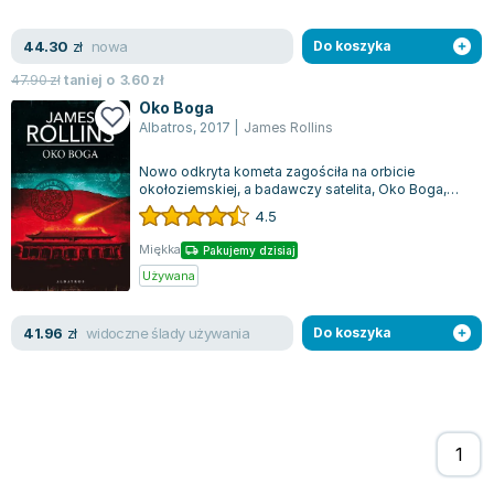
nowa
44.30
zł
Do koszyka
47.90
zł
taniej o
3.60
zł
Oko Boga
Albatros
,
2017
|
James Rollins
Nowo odkryta kometa zagościła na orbicie
okołoziemskiej, a badawczy satelita, Oko Boga,
przesłał na Ziemię przerażającą wizję – ca...
4.5
Miękka
Pakujemy dzisiaj
Używana
widoczne ślady używania
41.96
zł
Do koszyka