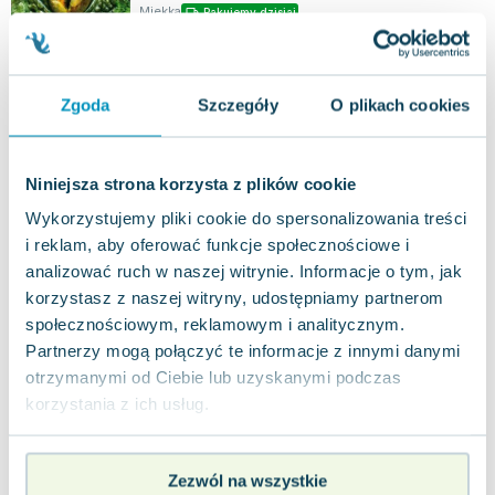
Miękka
Pakujemy dzisiaj
Używana
widoczne ślady używania
12.90
zł
Do koszyka
Zgoda
Szczegóły
O plikach cookies
19.99
zł
taniej o
7.09
zł
Ostatnia odyseja. Sigma Force. Tom 15
Albatros
,
2021
|
James Rollins
Niniejsza strona korzysta z plików cookie
Wykorzystujemy pliki cookie do spersonalizowania treści
Przez wieki położone u wybrzeży Azji Mniejszej
miasto Troja, którego legendarny upadek opisany
i reklam, aby oferować funkcje społecznościowe i
jest w „Iliadzie” Homera, uważane b...
5.0
analizować ruch w naszej witrynie. Informacje o tym, jak
korzystasz z naszej witryny, udostępniamy partnerom
Miękka
Pakujemy jutro
społecznościowym, reklamowym i analitycznym.
Nowa
Partnerzy mogą połączyć te informacje z innymi danymi
otrzymanymi od Ciebie lub uzyskanymi podczas
nowa
38.75
zł
Do koszyka
korzystania z ich usług.
41.90
zł
taniej o
3.15
zł
Ognisty przypływ. Sigma Force. Tom 17
Albatros
,
2025
|
James Rollins
Zezwól na wszystkie