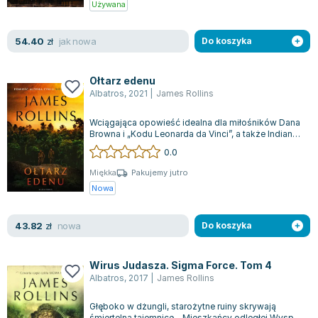
Używana
Lorraine Warren
Ajahn Brahm
jak nowa
54.40
zł
Do koszyka
Lucinda Riley
Jacek Walkiewicz
Ołtarz edenu
Albatros
,
2021
|
James Rollins
Wciągająca opowieść idealna dla miłośników Dana
Browna i „Kodu Leonarda da Vinci”, a także Indiany
Jonesa, rozpoczyna się w Bagdad...
0.0
Miękka
Pakujemy jutro
Nowa
nowa
43.82
zł
Do koszyka
Wirus Judasza. Sigma Force. Tom 4
Albatros
,
2017
|
James Rollins
Głęboko w dżungli, starożytne ruiny skrywają
śmiertelną tajemnicę... Mieszkańcy odległej Wyspy