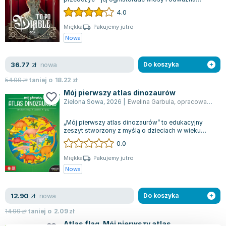
suknia używana na ślubne przyjęcie...
4.0
Miękka
Pakujemy jutro
Nowa
nowa
36.77
zł
Do koszyka
54.99
zł
taniej o
18.22
zł
Mój pierwszy atlas dinozaurów
Zielona Sowa
,
2026
|
Ewelina Garbula
,
opracowanie zbiorowe
„Mój pierwszy atlas dinozaurów” to edukacyjny
zeszyt stworzony z myślą o dzieciach w wieku
wczesnoszkolnym, który przenosi młodych...
0.0
Miękka
Pakujemy jutro
Nowa
nowa
12.90
zł
Do koszyka
14.99
zł
taniej o
2.09
zł
Atlas flag. Mój pierwszy atlas