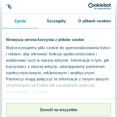
Zielona Sowa
,
2025
|
Ewelina Garbula
,
Katarzyna Żak
Zestawienie wiedzy o krajach świata stworzone
specjalnie dla najmłodszych odkrywców! To atlas
Zgoda
Szczegóły
O plikach cookies
przeznaczony dla dzieci na etapie ed...
0.0
Miękka
Pakujemy jutro
Nowa
Niniejsza strona korzysta z plików cookie
Wykorzystujemy pliki cookie do spersonalizowania treści
nowa
14.74
zł
Do koszyka
i reklam, aby oferować funkcje społecznościowe i
analizować ruch w naszej witrynie. Informacje o tym, jak
14.99
zł
taniej o
0.25
zł
korzystasz z naszej witryny, udostępniamy partnerom
Mój pierwszy atlas ciała człowieka
Zielona Sowa
,
2026
|
Ewelina Garbula
,
opracowanie zbiorowe
społecznościowym, reklamowym i analitycznym.
Partnerzy mogą połączyć te informacje z innymi danymi
„Mój pierwszy atlas ciała człowieka” to zeszyt
otrzymanymi od Ciebie lub uzyskanymi podczas
edukacyjny skierowany do dzieci w młodszym
wieku szkolnym, który w przystępny sposó...
korzystania z ich usług.
0.0
Miękka
Pakujemy jutro
Nowa
Zezwól na wszystkie