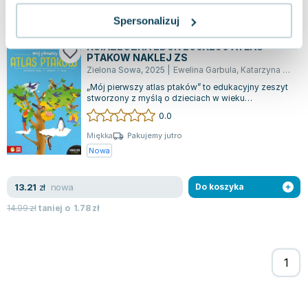
nowa
12.90
zł
Do koszyka
Spersonalizuj
14.99
zł
taniej o
2.09
zł
KSIAZECZKA EDUK 200X290 ATLAS
PTAKOW NAKLEJ ZS
Zielona Sowa
,
2025
|
Ewelina Garbula
,
Katarzyna Żak
„Mój pierwszy atlas ptaków” to edukacyjny zeszyt
stworzony z myślą o dzieciach w wieku
wczesnoszkolnym. Na każdej rozkładówce omaw...
0.0
Miękka
Pakujemy jutro
Nowa
nowa
13.21
zł
Do koszyka
14.99
zł
taniej o
1.78
zł