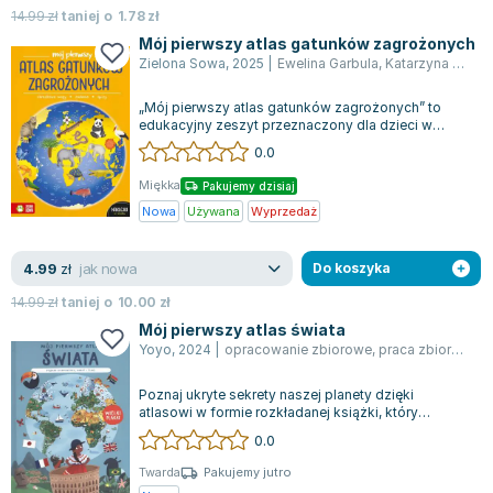
Joseph Murphy
14.99
zł
taniej o
1.78
zł
Mój pierwszy atlas gatunków zagrożonych
Jan Sztaudynger
Zielona Sowa
,
2025
|
Ewelina Garbula
,
Katarzyna Żak
Aleksander Puszkin
Oscar Wilde
„Mój pierwszy atlas gatunków zagrożonych” to
edukacyjny zeszyt przeznaczony dla dzieci w
Małgorzata Ohme
wieku wczesnoszkolnym. Każda strona książ...
0.0
Maddie Ziegler
Miękka
Leszek Czarnecki
Pakujemy dzisiaj
Nowa
Używana
Wyprzedaż
Joanna Racewicz
Maria Seweryn
jak nowa
4.99
zł
Do koszyka
Janina Zającówna
Eric Helms
14.99
zł
taniej o
10.00
zł
Mój pierwszy atlas świata
Anna Prus (oprac.)
Yoyo
,
2024
|
opracowanie zbiorowe
,
praca zbiorowa
Nela Mała Reporterka
Agnieszka Maciąg
Poznaj ukryte sekrety naszej planety dzięki
atlasowi w formie rozkładanej książki, który
Barbara Wrzesińska
obfituje w zadziwiające fakty i interesuj...
0.0
Terry Pratchett
Virginia Woolf
Twarda
Pakujemy jutro