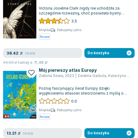
Zygmunt Freud
Victoria Joseline Clark nigdy nie uchodziła za
szczególnie rozważną, choć posiadała bystry
Agata Passent
umysł. Przez siedemnaście lat prowadził...
3.5
Michel Moran
Maciej Orłoś
Miękka
Pakujemy jutro
Nowa
Jo Nesbo
Katarzyna Miller
nowa
38.42
zł
Do koszyka
Antoine de Saint Exupery
Lew Tołstoj
49.90
zł
taniej o
11.48
zł
Mój pierwszy atlas Europy
Mark Twain
Zielona Sowa
,
2023
|
Ewelina Garbula
,
Katarzyna Żak
Marcin Meller
Paulina Młynarska
Poznaj fascynujący świat Europy dzięki
wyjątkowemu atlasowi stworzonemu z myślą o
ks. Piotr Pawlukiewicz
najmłodszych odkrywcach! Ta niezwykle barwna i
0.0
Jarosław Sokołowski
a...
Piotr Latocha
Miękka
Pakujemy jutro
Nowa
Michael Scott
Piotr Semka
nowa
13.21
zł
Do koszyka
Jarosław Iwaszkiewicz