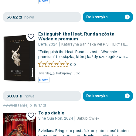
Nowa
Lorraine Warren
Ajahn Brahm
nowa
56.82
zł
Do koszyka
Lucinda Riley
Jacek Walkiewicz
Extinguish the Heat. Runda szósta.
Wydanie premium
BeYa
,
2024
|
Katarzyna Barlińska vel P.S. HERYTIERA - "Pizgacz"
"Extinguish the Heat. Runda szósta. Wydanie
premium" to książka, której każdy szczegół zwraca
uwagę na wyjątkowość. Ten limitowany...
0.0
Twarda
Pakujemy jutro
Nowa
nowa
60.83
zł
Do koszyka
79.00
zł
taniej o
18.17
zł
To po diable
Sine Qua Non
,
2024
|
Jakub Ćwiek
Svietlana Bringer to postać, której obecność trudno
przeoczyć – jej ognistorude włosy i odważna