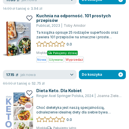
14.99
zł
taniej o
3.94
zł
Kuchnia na odporność. 101 prostych
przepisów
Publicat
,
2023
|
Toby Amidor
Ta książka opisuje 25 rodzajów superfoods oraz
zawiera 101 przepisów na smaczne i proste
potrawy, które można z nich przyrządzić....
0.0
Miękka
Pakujemy dzisiaj
Nowa
Używana
Wyprzedaż
jak nowa
17.15
zł
Do koszyka
69.90
zł
taniej o
52.75
zł
Dieta Keto. Dla Kobiet
Ringier Axel Springer Polska
,
2024
|
Joanna Zielewska
Choć dietetyka jest naszą specjalnością,
odnalezienie idealnej diety dla siebie bywa
wyzwaniem. Przyczyną tego są kaprysy kobiecyc...
0.0
Miękka
Pakujemy jutro