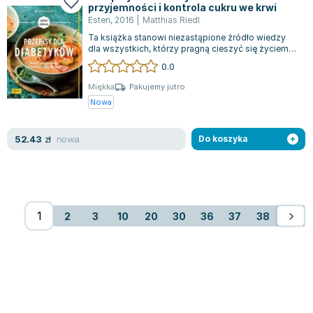
przyjemności i kontrola cukru we krwi
Esteri
,
2016
|
Matthias Riedl
Ta książka stanowi niezastąpione źródło wiedzy
dla wszystkich, którzy pragną cieszyć się życiem
pomimo zdiagnozowanej choroby, jak...
0.0
Miękka
Pakujemy jutro
Nowa
nowa
52.43
zł
Do koszyka
2
3
10
20
30
36
37
38