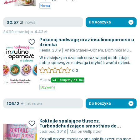
Nowa
nowa
30.57
zł
Do koszyka
34.99
zł
taniej o
4.42
zł
Pokonaj nadwagę oraz insulinooporność u
dziecka
Feeria
,
2019
|
Aneta Stanek-Gonera
,
Dominika Musiałowska
W dzisiejszych czasach coraz więcej osób zdaje
sobie sprawę, że nadwaga i otyłość wśród dzieci
to poważny problem zdrowotny, znajd...
0.0
Miękka
Pakujemy dzisiaj
Używana
jak nowa
106.12
zł
Do koszyka
Koktajle spalające tłuszcz.
Turboodchudzające smoothies do
samodzielnego przygotowania
Jedność
,
2018
|
Marion Grillparzer
Koktajl przyspieszający spalanie tłuszczu ma moc