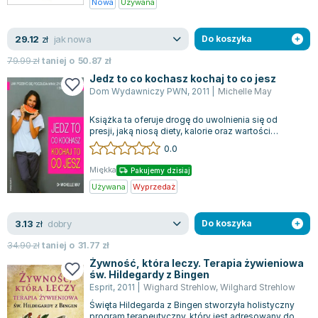
Nowa
Używana
jak nowa
29.12
zł
Do koszyka
79.99
zł
taniej o
50.87
zł
Jedz to co kochasz kochaj to co jesz
Dom Wydawniczy PWN
,
2011
|
Michelle May
Książka ta oferuje drogę do uwolnienia się od
presji, jaką niosą diety, kalorie oraz wartości
odżywcze, umożliwiając skupienie na...
0.0
Miękka
Pakujemy dzisiaj
Używana
Wyprzedaż
dobry
3.13
zł
Do koszyka
34.90
zł
taniej o
31.77
zł
Żywność, która leczy. Terapia żywieniowa
św. Hildegardy z Bingen
Esprit
,
2011
|
Wighard Strehlow
,
Wilghard Strehlow
Święta Hildegarda z Bingen stworzyła holistyczny
program terapeutyczny, który jest adresowany do