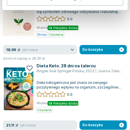
WAM
,
2019
|
Ewa Dąbrowska
Przez ostatnie 25 lat, dieta dr Ewy Dąbrowskiej stała
się symbolem zdrowego odżywiania i naturalnej
profilaktyki zdrowotnej. W swo...
0.0
Miękka
Pakujemy dzisiaj
Nowa
Używana
jak nowa
18.99
zł
Do koszyka
44.90
zł
taniej o
25.91
zł
Dieta Keto. 28 dni na talerzu
Ringier Axel Springer Polska
,
2023
|
Joanna Zielewska
Dieta ketogeniczna jest znana ze swojego
pozytywnego wpływu na organizm, szczególnie
dla osób, które mają trudności z utratą wagi....
0.0
Miękka
Pakujemy dzisiaj
Używana
jak nowa
21.11
zł
Do koszyka