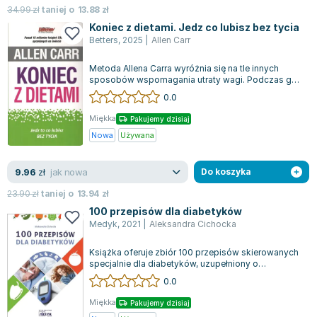
34.99
zł
taniej o
13.88
zł
Koniec z dietami. Jedz co lubisz bez tycia
Betters
,
2025
|
Allen Carr
Metoda Allena Carra wyróżnia się na tle innych
sposobów wspomagania utraty wagi. Podczas gdy
inne techniki często wymagają wyrzecz...
0.0
Miękka
Pakujemy dzisiaj
Nowa
Używana
jak nowa
9.96
zł
Do koszyka
23.90
zł
taniej o
13.94
zł
100 przepisów dla diabetyków
Medyk
,
2021
|
Aleksandra Cichocka
Książka oferuje zbiór 100 przepisów skierowanych
specjalnie dla diabetyków, uzupełniony o
szczegółową przedmowę z kluczowymi zalec...
0.0
Miękka
Pakujemy dzisiaj