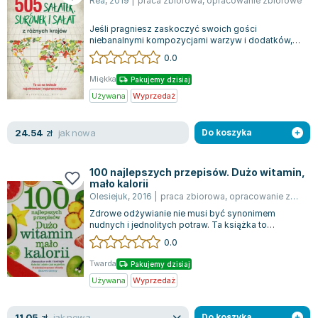
Rea
,
2019
|
praca zbiorowa
,
opracowanie zbiorowe
Lorraine Warren
Ajahn Brahm
Jeśli pragniesz zaskoczyć swoich gości
niebanalnymi kompozycjami warzyw i dodatków,
Lucinda Riley
sięgnij po nasze oryginalne sałatki. Są one ni...
0.0
Jacek Walkiewicz
Miękka
Pakujemy dzisiaj
Używana
Wyprzedaż
jak nowa
24.54
zł
Do koszyka
100 najlepszych przepisów. Dużo witamin,
mało kalorii
Olesiejuk
,
2016
|
praca zbiorowa
,
opracowanie zbiorowe
Zdrowe odżywianie nie musi być synonimem
nudnych i jednolitych potraw. Ta książka to
prawdziwa skarbnica inspiracji, które zaskocz...
0.0
Twarda
Pakujemy dzisiaj
Używana
Wyprzedaż
jak nowa
11.05
zł
Do koszyka