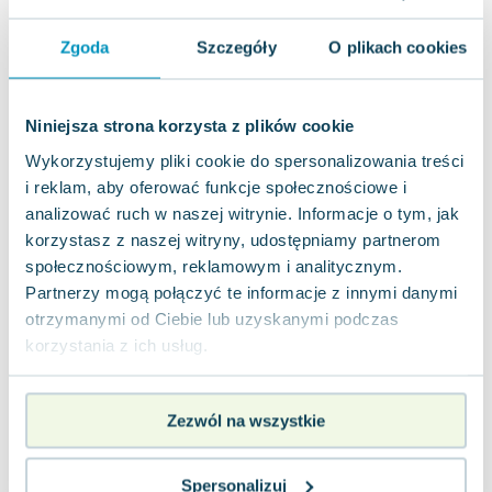
Miękka
Pakujemy dzisiaj
Zgoda
Szczegóły
O plikach cookies
Używana
dobry
4.18
zł
Do koszyka
Niniejsza strona korzysta z plików cookie
19.90
zł
taniej o
15.72
zł
Wykorzystujemy pliki cookie do spersonalizowania treści
Prosta metoda jak skutecznie pozbyć się
i reklam, aby oferować funkcje społecznościowe i
zbędnych kilogramów
Betters
,
2009
|
Allen Carr
analizować ruch w naszej witrynie. Informacje o tym, jak
Ta książka nie narzuca żadnych reguł ani nie stawia
korzystasz z naszej witryny, udostępniamy partnerom
restrykcji. Nie jest to kolejna tradycyjna dieta, lecz
społecznościowym, reklamowym i analitycznym.
metoda umożliwiająca de...
0.0
Partnerzy mogą połączyć te informacje z innymi danymi
Miękka
Pakujemy dzisiaj
otrzymanymi od Ciebie lub uzyskanymi podczas
Używana
Wyprzedaż
korzystania z ich usług.
dobry
18.65
zł
Do koszyka
Zezwól na wszystkie
39.90
zł
taniej o
21.25
zł
Dieta dr Ewy Dąbrowskiej®. Fenomen
samouzdrawiającego się organizmu. Jak
Spersonalizuj
działa post warzywno-owocowy