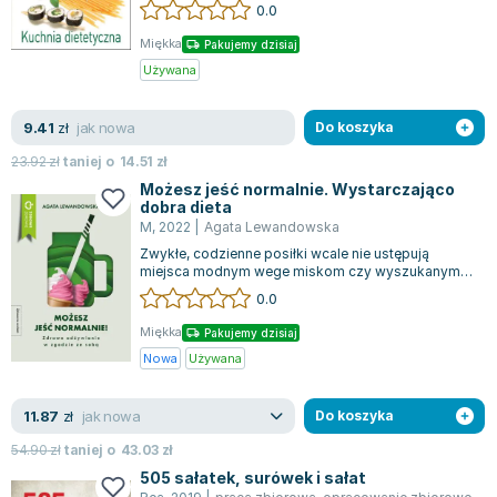
sylwetkę, ta książka jest idealnym wyborem.
0.0
Joseph Murphy
Zawie...
Jan Sztaudynger
Miękka
Pakujemy dzisiaj
Używana
Aleksander Puszkin
Oscar Wilde
jak nowa
9.41
zł
Do koszyka
Małgorzata Ohme
Maddie Ziegler
23.92
zł
taniej o
14.51
zł
Leszek Czarnecki
Możesz jeść normalnie. Wystarczająco
dobra dieta
Joanna Racewicz
M
,
2022
|
Agata Lewandowska
Maria Seweryn
Zwykłe, codzienne posiłki wcale nie ustępują
miejsca modnym wege miskom czy wyszukanym
Janina Zającówna
potrawom z egzotycznymi składnikami. W rzec...
0.0
Eric Helms
Anna Prus (oprac.)
Miękka
Pakujemy dzisiaj
Nowa
Używana
Nela Mała Reporterka
Agnieszka Maciąg
jak nowa
11.87
zł
Do koszyka
Barbara Wrzesińska
Terry Pratchett
54.90
zł
taniej o
43.03
zł
Virginia Woolf
505 sałatek, surówek i sałat