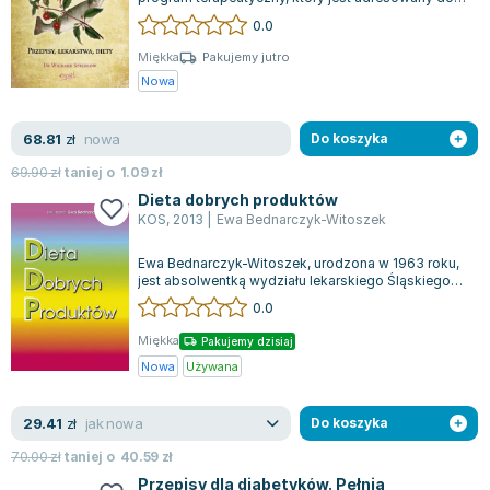
osób zmagających się z różnorodny...
0.0
Miękka
Pakujemy jutro
Nowa
nowa
68.81
zł
Do koszyka
69.90
zł
taniej o
1.09
zł
Dieta dobrych produktów
KOS
,
2013
|
Ewa Bednarczyk-Witoszek
Ewa Bednarczyk-Witoszek, urodzona w 1963 roku,
jest absolwentką wydziału lekarskiego Śląskiego
Uniwersytetu Medycznego w Katowicac...
0.0
Miękka
Pakujemy dzisiaj
Nowa
Używana
jak nowa
29.41
zł
Do koszyka
70.00
zł
taniej o
40.59
zł
Przepisy dla diabetyków. Pełnia