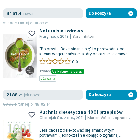
Zygmunt Freud
nowa
41.51
zł
Do koszyka
Agata Passent
Michel Moran
59.90
zł
taniej o
18.39
zł
Maciej Orłoś
Naturalnie i zdrowo
Marginesy
,
2018
|
Sarah Britton
Jo Nesbo
Katarzyna Miller
"Po prostu. Bez spinania się" to przewodnik po
kuchni wegetariańskiej, który pokazuje, jak łatwo i
Antoine de Saint Exupery
przyjemnie można gotować bez ko...
0.0
Lew Tołstoj
Mark Twain
Twarda
Pakujemy dzisiaj
Używana
Marcin Meller
Paulina Młynarska
jak nowa
21.88
zł
Do koszyka
ks. Piotr Pawlukiewicz
Jarosław Sokołowski
69.90
zł
taniej o
48.02
zł
Piotr Latocha
Kuchnia dietetyczna. 1001 przepisów
Olesiejuk Sp. z o.o.
,
2011
|
Marcin Wójcik
,
opracowanie zbiorowe
Michael Scott
Piotr Semka
Jeśli chcesz delektować się smakowitymi
potrawami, jednocześnie dbając o zgrabną
Jarosław Iwaszkiewicz