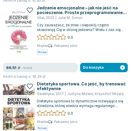
Książki: Psychologia, motywacja
Nauki historyczne - książki
Dan Brown
26.99
zł
taniej o
15.45
zł
Książki o naukach politycznych dla studentów
Bolesław Prus
Jedzenie emocjonalne – jak nie jeść na
pocieszenie. Proste przeprogramowanie
Książki do nauk przyrodniczych dla studentów
Clive Cussler
mózgu, by odzyskać zdrowie i skutecznie
Vital
,
2022
|
Julie M. Simon
zwalczyć zajadanie emocji
Książki do nauk społecznych dla studentów
Wanda Chotomska
Czy zauważasz, że stres i niepokój często
skierowują Cię w stronę jedzenia? Wielu z nas sięga
Książki do nauk ścisłych dla studentów
Józef Ignacy Kraszewski
po przekąski, by odgonić negatywne m...
0.0
Prawo - książki dla studentów
Clive Staples Lewis
Technologia żywności - książki
Martyna Wojciechowska
Miękka
Pakujemy jutro
Nowa
Zarządzanie i marketing - książki
Melissa De la Cruz
Nauka języków obcych - książki
Blanka Lipińska
nowa
66.51
zł
Do koszyka
Podręczniki dla nauczycieli - metodyka
Jaś Kapela
Repetytoria, testy i materiały pomocnicze
Agatha Christie
84.80
zł
taniej o
18.29
zł
Witold Gadowski
Dietetyka sportowa. Co jeść, by trenować
efektywnie
Jan Pietrzak
Galaktyka
,
2017
|
Justyna Mizera
,
Krzysztof Mizera
Marcin Kowalczyk
Dietetyka sportowa to dynamicznie rozwijająca się
dziedzina, której wiedza wymaga regularnego
Piotr Zychowicz
aktualizowania. Książka autorstwa Ju...
0.0
Joanna Jabłczyńska
Piotr Kościelny
Miękka
Pakujemy jutro
Nowa
Jan Piński