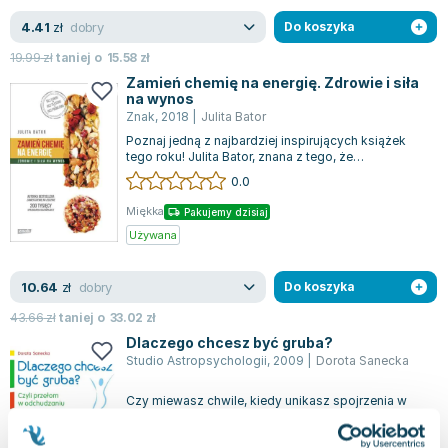
dobry
4.41
zł
Do koszyka
19.99
zł
taniej o
15.58
zł
Zamień chemię na energię. Zdrowie i siła
na wynos
Znak
,
2018
|
Julita Bator
Poznaj jedną z najbardziej inspirujących książek
tego roku! Julita Bator, znana z tego, że
zrewolucjonizowała polskie podejście do...
0.0
Miękka
Pakujemy dzisiaj
Używana
dobry
10.64
zł
Do koszyka
43.66
zł
taniej o
33.02
zł
Dlaczego chcesz być gruba?
Studio Astropsychologii
,
2009
|
Dorota Sanecka
Czy miewasz chwile, kiedy unikasz spojrzenia w
lustro z obawy przed swoim odbiciem? Czy
podczas spacerów czujesz się obserwowany p...
0.0