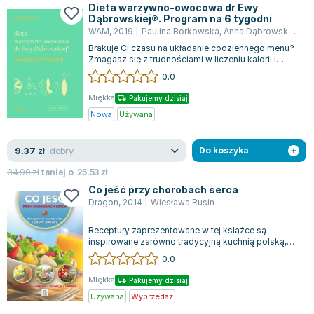
Dieta warzywno-owocowa dr Ewy
Dąbrowskiej®. Program na 6 tygodni
WAM
,
2019
|
Paulina Borkowska
,
Anna Dąbrowska
,
Dąb
Brakuje Ci czasu na układanie codziennego menu?
Zmagasz się z trudnościami w liczeniu kalorii i
komponowaniu posiłków? Dr Ewa Dąbr...
0.0
Miękka
Pakujemy dzisiaj
Nowa
Używana
dobry
9.37
zł
Do koszyka
34.90
zł
taniej o
25.53
zł
Co jeść przy chorobach serca
Dragon
,
2014
|
Wiesława Rusin
Receptury zaprezentowane w tej książce są
inspirowane zarówno tradycyjną kuchnią polską,
jak i różnorodnymi wpływami kuchni europe...
0.0
Miękka
Pakujemy dzisiaj
Używana
Wyprzedaż