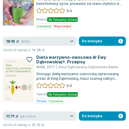
transformacji życia: prowadzi od stanu otyłości do
wymarzonej szczupłości, dodaje...
0.0
Miękka
Pakujemy dzisiaj
Używana
Wyprzedaż
dobry
18.15
zł
Do koszyka
33.00
zł
taniej o
14.85
zł
Dieta warzywno-owocowa dr Ewy
Dąbrowskiej®. Przepisy
WAM
,
2017
|
Anna Dąbrowska
,
Dąbrowska Beata
Stosując dietę warzywno-owocową opracowaną
przez dr Ewę Dąbrowską, masz szansę odkryć
niezwykłe właściwości pysznych dań, które ni...
0.0
Twarda
Pakujemy dzisiaj
Nowa
Używana
jak nowa
11.71
zł
Do koszyka
43.90
zł
taniej o
32.19
zł