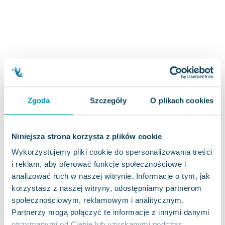
Zygmunt Freud
Agata Passent
Michel Moran
Maciej Orłoś
Jo Nesbo
Katarzyna Miller
Antoine de Saint Exupery
Zgoda
Szczegóły
O plikach cookies
Lew Tołstoj
Mark Twain
Marcin Meller
Niniejsza strona korzysta z plików cookie
Paulina Młynarska
Wykorzystujemy pliki cookie do spersonalizowania treści
ks. Piotr Pawlukiewicz
i reklam, aby oferować funkcje społecznościowe i
Jarosław Sokołowski
analizować ruch w naszej witrynie. Informacje o tym, jak
Piotr Latocha
korzystasz z naszej witryny, udostępniamy partnerom
Michael Scott
społecznościowym, reklamowym i analitycznym.
Piotr Semka
Partnerzy mogą połączyć te informacje z innymi danymi
Jarosław Iwaszkiewicz
otrzymanymi od Ciebie lub uzyskanymi podczas