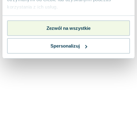
Joseph Murphy
korzystania z ich usług.
Jan Sztaudynger
Aleksander Puszkin
Zezwól na wszystkie
Oscar Wilde
Małgorzata Ohme
Maddie Ziegler
Spersonalizuj
Leszek Czarnecki
Joanna Racewicz
Maria Seweryn
Janina Zającówna
Eric Helms
Anna Prus (oprac.)
Nela Mała Reporterka
Agnieszka Maciąg
Barbara Wrzesińska
Terry Pratchett
Virginia Woolf