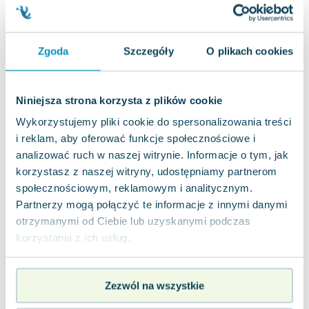
Zygmunt Freud
Agata Passent
Michel Moran
Zgoda
Szczegóły
O plikach cookies
Maciej Orłoś
Jo Nesbo
Niniejsza strona korzysta z plików cookie
Katarzyna Miller
Wykorzystujemy pliki cookie do spersonalizowania treści
Antoine de Saint Exupery
i reklam, aby oferować funkcje społecznościowe i
Lew Tołstoj
analizować ruch w naszej witrynie. Informacje o tym, jak
Mark Twain
korzystasz z naszej witryny, udostępniamy partnerom
Marcin Meller
społecznościowym, reklamowym i analitycznym.
Paulina Młynarska
Partnerzy mogą połączyć te informacje z innymi danymi
ks. Piotr Pawlukiewicz
otrzymanymi od Ciebie lub uzyskanymi podczas
Jarosław Sokołowski
korzystania z ich usług.
Piotr Latocha
Michael Scott
Piotr Semka
Zezwól na wszystkie
Jarosław Iwaszkiewicz