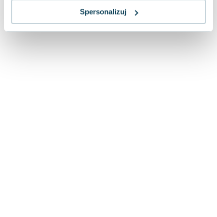
Joseph Murphy
Spersonalizuj
Jan Sztaudynger
Aleksander Puszkin
Oscar Wilde
Małgorzata Ohme
Maddie Ziegler
Leszek Czarnecki
Joanna Racewicz
Maria Seweryn
Janina Zającówna
Eric Helms
Anna Prus (oprac.)
Nela Mała Reporterka
Agnieszka Maciąg
Barbara Wrzesińska
Terry Pratchett
Virginia Woolf