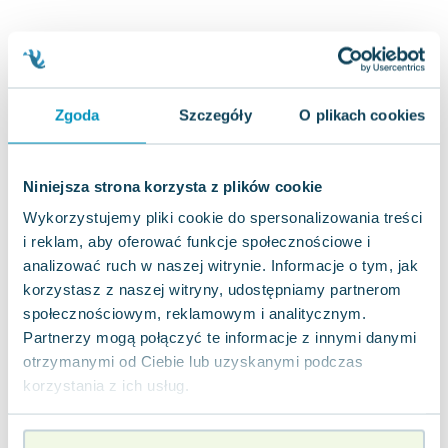
Joseph Murphy
Jan Sztaudynger
Aleksander Puszkin
Oscar Wilde
Zgoda
Szczegóły
O plikach cookies
Małgorzata Ohme
Maddie Ziegler
Leszek Czarnecki
Niniejsza strona korzysta z plików cookie
Joanna Racewicz
Wykorzystujemy pliki cookie do spersonalizowania treści
Maria Seweryn
i reklam, aby oferować funkcje społecznościowe i
Janina Zającówna
analizować ruch w naszej witrynie. Informacje o tym, jak
Eric Helms
korzystasz z naszej witryny, udostępniamy partnerom
Anna Prus (oprac.)
społecznościowym, reklamowym i analitycznym.
Nela Mała Reporterka
Partnerzy mogą połączyć te informacje z innymi danymi
Agnieszka Maciąg
otrzymanymi od Ciebie lub uzyskanymi podczas
Barbara Wrzesińska
korzystania z ich usług.
Terry Pratchett
Virginia Woolf