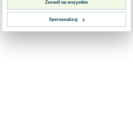
Zezwól na wszystkie
Lorraine Warren
Ajahn Brahm
Lucinda Riley
Spersonalizuj
Jacek Walkiewicz