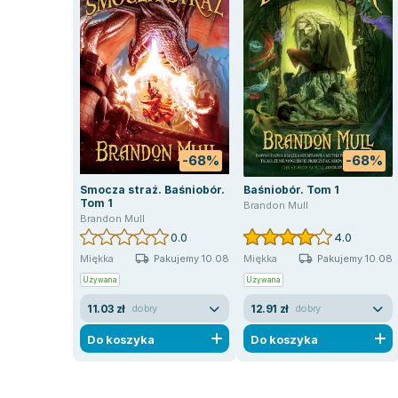
-68%
-68%
Smocza straż. Baśniobór.
Baśniobór. Tom 1
Tom 1
Brandon Mull
Brandon Mull
0.0
4.0
Pakujemy 10.08
Pakujemy 10.08
Miękka
Miękka
Używana
Używana
11.03 zł
12.91 zł
dobry
dobry
Do koszyka
Do koszyka