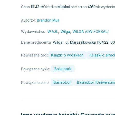
Cena:
16.43 zł
Okładka:
Miękka
Ilość stron:
416
Rok wydania
Autorzy:
Brandon Mull
,
,
Wydawnictwo:
W.A.B.
Wilga
WILGA /GW FOKSAL/
Dane producenta:
Wilga
, ul. Marszałkowska 116/122, 
Powiązane tagi:
Książki o wróżkach
Książki o elfac
Baśniobór
Powiązane cykle:
Baśniobór
Baśniobór [Uniwersum
Powiązane serie: