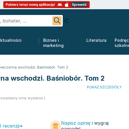
ktualności
Biznes i
Literatura
Podręc
marketing
szkoln
ieczorna wschodzi. Baśniobór. Tom 2
na wschodzi. Baśniobór. Tom 2
POKAŻ SZCZEGÓŁY
osiadamy inne wydanie )
Napisz opinię
i wygraj
0 recenzji
nagrodę!