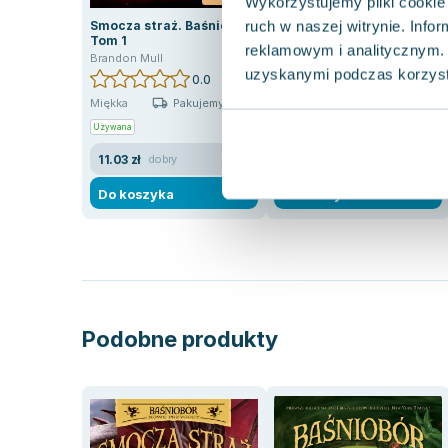
Wykorzystujemy pliki cookie 
ruch w naszej witrynie. Inf
Smocza straż. Baśniobór.
Tajemnice smoczego
Tom 1
azylu. Baśniobór. Tom 4
reklamowym i analitycznym. 
Brandon Mull
Brandon Mull
uzyskanymi podczas korzysta
0.0
0.0
Pakujemy 10.08
Pakujemy 11.08
Miękka
Miękka
Używana
Nowa
Używana
11.03 zł
34.28 zł
dobry
nowa
Do koszyka
Do koszyka
Podobne produkty