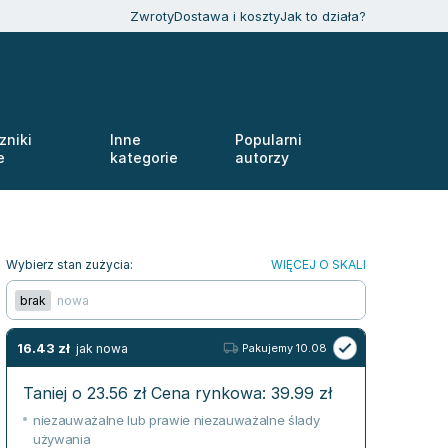
Zwroty
Dostawa i koszty
Jak to działa?
zniki
Inne
Popularni
e
kategorie
autorzy
Wybierz stan zużycia:
WIĘCEJ O SKALI
brak
nowa
16.43
zł
jak nowa
Pakujemy 10.08
Taniej o
23.56
zł
Cena rynkowa:
39.99
zł
niezauważalne lub prawie niezauważalne ślady
używania