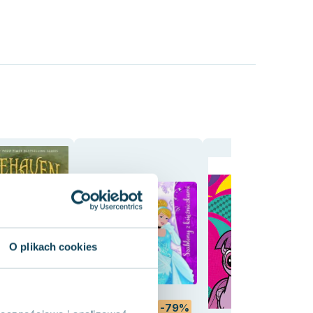
O plikach cookies
-70%
-79%
-69