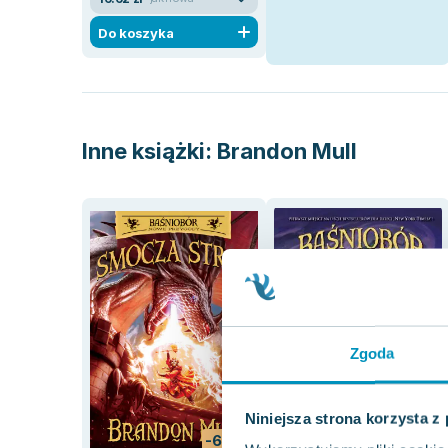
Do koszyka
Inne książki:
Brandon Mull
Zgoda
Niniejsza strona korzysta z
-68%
-14%