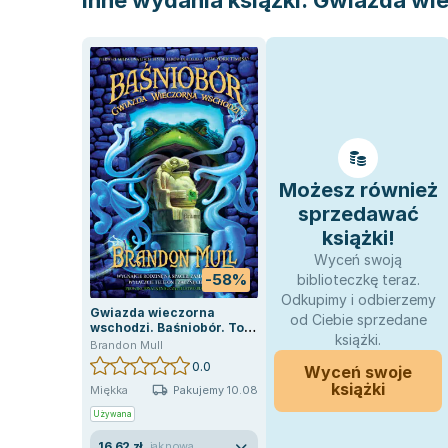
Inne wydania książki:
Gwiazda wie
Możesz również
sprzedawać
książki!
Wyceń swoją
-58%
biblioteczkę teraz.
Odkupimy i odbierzemy
Gwiazda wieczorna
od Ciebie sprzedane
wschodzi. Baśniobór. Tom
książki.
2
Brandon Mull
0.0
Wyceń swoje
książki
Pakujemy 10.08
Miękka
Używana
16.62 zł
jak nowa