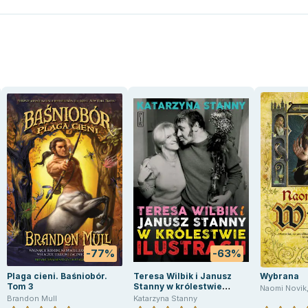
-77%
-63%
Plaga cieni. Baśniobór.
Teresa Wilbik i Janusz
Wybrana
Tom 3
Stanny w królestwie
Naomi Novik
ilustracji
Brandon Mull
Katarzyna Stanny