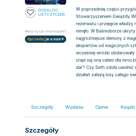
W poprzedniej części przygód
DODAJ DO
LISTY ŻYCZEŃ
Stowarzyszeniem Gwiazdy Wie
rezerwatu i przejęcie władzy
minęło. W Baśnioborze ukryty
Masz tę lub inne książki?
najgroźniejsze demony z magi
Sprzedaj
je u nas
ekspertów od magicznych szt
wcześniej wróżki obdarowały 
staje się ona celem dla mroc
dar? Czy Seth zdoła uwolnić 
działań zależą losy całego świ
Szczegóły
Wydania
Opinie
Książki
Szczegóły