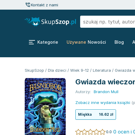
Kontakt z nami
Kategorie
Używane
Nowości
Blog
A
SkupSzop
/
Dla dzieci
/
Wiek 9-12
/
Literatura
/
Gwiazda w
Gwiazda wieczor
Autorzy:
Brandon Mull
Zobacz inne wydania książki
(p
Miękka
16.62 zł
0 ocen i 
0.0