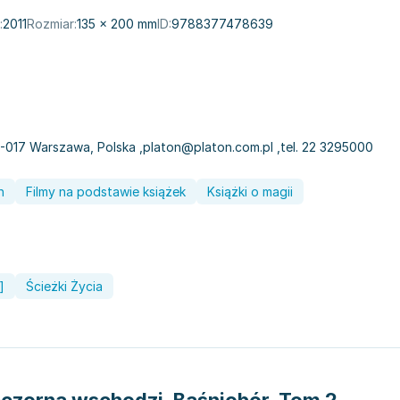
:
2011
Rozmiar:
135 × 200 mm
ID:
9788377478639
00-017 Warszawa, Polska
,
platon@platon.com.pl
,
tel. 22 3295000
h
Filmy na podstawie książek
Książki o magii
]
Ścieżki Życia