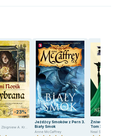
-23%
-45
Jeźdźcy Smoków z Pern 3.
Żniwo. Żniwa śmierci.
Biały Smok
Tom 3
,
Zbigniew A. Królicki
,
Krzysztof Trop
Anne McCaffrey
Neal Shusterman