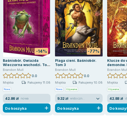
-14%
-77%
Baśniobór. Gwiazda
Plaga cieni. Baśniobór.
Klucze do 
Wieczorna wschodzi. Tom
Tom 3
demonów. 
2. Barwione brzegi
5
Brandon Mull
Brandon Mull
Brandon Mul
0.0
0.0
Pakujemy 11.08
Pakujemy 10.08
Miękka
Miękka
Miękka
Nowa
Nowa
Używana
Używana
42.86 zł
9.32 zł
42.88 zł
nowa
widoczne ślady używania
d
Do koszyka
Do koszyka
Do koszy