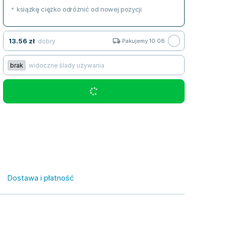
książkę ciężko odróżnić od nowej pozycji
13.56
zł
dobry
Pakujemy 10.08
brak
widoczne ślady używania
Dostawa i płatność