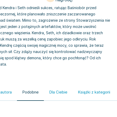
 Kendra i Seth odnieśli sukces, ratując Baśniobór przed
czornej, które planowało zniszczenie zaczarowanego
 nad światem. Mimo to, zagrożenie ze strony Stowarzyszenia nie
 jest jeden z potężnych artefaktów, który może uwolnić
cznego więzienia. Kendra, Seth, ich dziadkowie oraz trzech
uk muszą za wszelką cenę zapobiec jego odkryciu. Rok
Kendrę częścią swojej magicznej mocy, co sprawia, że teraz
znych sił. Czy zdąży nauczyć się kontrolować nadzwyczajny
się spod klątwy demona, który chce go pochłonąć? Od ich
ata.
 autora
Podobne
Dla Ciebie
Książki z kategorii