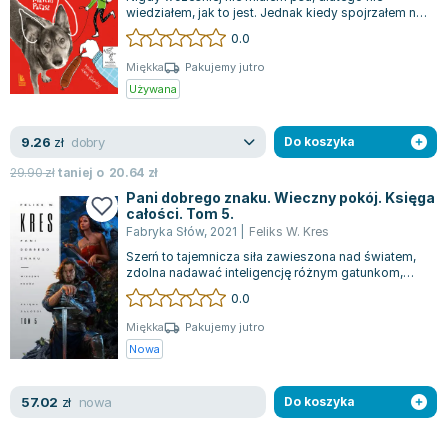
wiedziałem, jak to jest. Jednak kiedy spojrzałem na
rozpromienioną mordkę Elfa na foto...
0.0
Miękka
Pakujemy jutro
Używana
dobry
9.26
zł
Do koszyka
29.90
zł
taniej o
20.64
zł
Pani dobrego znaku. Wieczny pokój. Księga
całości. Tom 5.
Fabryka Słów
,
2021
|
Feliks W. Kres
Szerń to tajemnicza siła zawieszona nad światem,
zdolna nadawać inteligencję różnym gatunkom,
przekształcając najwyższe góry w str...
0.0
Miękka
Pakujemy jutro
Nowa
nowa
57.02
zł
Do koszyka