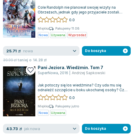
Cole Randolph nie planował swojej wizyty na
Obrzeżach, jednak gdy jego przyjaciele zostali
uprowadzeni w trakcie Halloween, podjął...
0.0
Miękka
Pakujemy 11.08
Nowa
Używana
Wyprzedaż
nowa
25.71
zł
Do koszyka
39.99
zł
taniej o
14.28
zł
Pani Jeziora. Wiedźmin. Tom 7
SuperNowa
,
2016
|
Andrzej Sapkowski
Jak potoczy się los wiedźmina? Czy uda mu się
odnaleźć szczęście u boku ukochanej osoby? Czy
niebezpieczna przepowiednia dojdzie d...
0.0
Miękka
Pakujemy jutro
Nowa
Używana
jak nowa
43.73
zł
Do koszyka