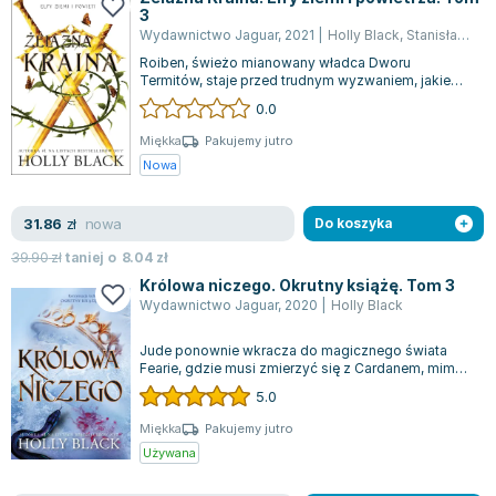
3
Joseph Murphy
Wydawnictwo Jaguar
,
2021
|
Holly Black
,
Stanisław Kroszcyński
Jan Sztaudynger
Roiben, świeżo mianowany władca Dworu
Aleksander Puszkin
Termitów, staje przed trudnym wyzwaniem, jakie
niesie konfrontacja z Królową Silarial, która...
Oscar Wilde
0.0
Małgorzata Ohme
Miękka
Pakujemy jutro
Maddie Ziegler
Nowa
Leszek Czarnecki
Joanna Racewicz
nowa
31.86
zł
Do koszyka
Maria Seweryn
39.90
zł
taniej o
8.04
zł
Janina Zającówna
Królowa niczego. Okrutny książę. Tom 3
Eric Helms
Wydawnictwo Jaguar
,
2020
|
Holly Black
Anna Prus (oprac.)
Jude ponownie wkracza do magicznego świata
Nela Mała Reporterka
Fearie, gdzie musi zmierzyć się z Cardanem, mimo
że jej uczucia wobec niego pozostają s...
Agnieszka Maciąg
5.0
Barbara Wrzesińska
Miękka
Pakujemy jutro
Terry Pratchett
Używana
Virginia Woolf