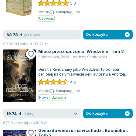
tylko nonsens? Jeśli kiedykolwiek miałeś takie p...
5.0
Twarda
Pakujemy jutro
Używana
jak nowa
68.78
zł
Do koszyka
99.00
zł
taniej o
30.22
zł
Miecz przeznaczenia. Wiedźmin. Tom 2
SuperNowa
,
2016
|
Andrzej Sapkowski
Geralt z Rivii, znany jako Wiedźmin, to bohater
cenionej na całym świecie serii autorstwa Andrzeja
Sapkowskiego, która zdobyła ogr...
4.5
Miękka
Pakujemy jutro
Nowa
Używana
dobry
19.74
zł
Do koszyka
67.90
zł
taniej o
48.16
zł
Gwiazda wieczorna wschodzi. Baśniobór.
Tom 2