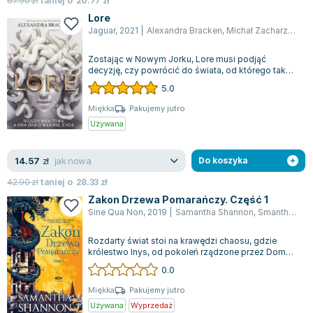
67.90
zł
taniej o
20.77
zł
Lore
Jaguar
,
2021
|
Alexandra Bracken
,
Michał Zacharzewski
Zostając w Nowym Jorku, Lore musi podjąć
decyzję, czy powrócić do świata, od którego tak
gorąco próbowała uciec, czy też zostawić...
5.0
Miękka
Pakujemy jutro
Używana
jak nowa
14.57
zł
Do koszyka
42.90
zł
taniej o
28.33
zł
Zakon Drzewa Pomarańczy. Część 1
Sine Qua Non
,
2019
|
Samantha Shannon
,
Smantha Shannon
Rozdarty świat stoi na krawędzi chaosu, gdzie
królestwo Inys, od pokoleń rządzone przez Dom
Berethnet, zmaga się z groźbą zniszcze...
0.0
Miękka
Pakujemy jutro
Używana
Wyprzedaż