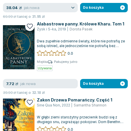
jak nowa
38.04
zł
Do koszyka
69.99
zł
taniej o
31.95
zł
Alabastrowe panny. Królowe Kharu. Tom 1
Zysk i S-ka
,
2019
|
Dorota Pasek
Dwa zupełnie odmienne światy, które nie potrafią ze
sobą istnieć, ale jednocześnie nie potrafią bez
siebie żyć, wkraczają na kurs...
0.0
Miękka
Pakujemy jutro
Używana
jak nowa
7.72
zł
Do koszyka
39.90
zł
taniej o
32.18
zł
Zakon Drzewa Pomarańczy. Część 1
Sine Qua Non
,
2022
|
Samantha Shannon
W głębi ziemi starożytny przeciwnik budzi się z
długiego snu, zagrażając pokojowi. Dom Berethnet
od pokoleń rządzi Inys, lecz ich...
0.0