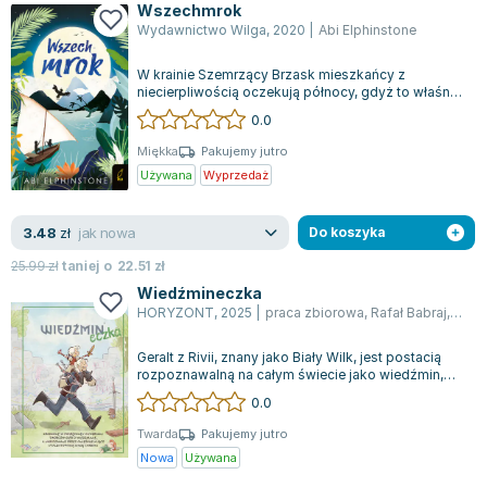
Wszechmrok
Wydawnictwo Wilga
,
2020
|
Abi Elphinstone
W krainie Szemrzący Brzask mieszkańcy z
niecierpliwością oczekują północy, gdyż to właśnie
o tej porze ma odrodzić się z popiołów...
0.0
Miękka
Pakujemy jutro
Używana
Wyprzedaż
jak nowa
3.48
zł
Do koszyka
25.99
zł
taniej o
22.51
zł
Wiedźmineczka
HORYZONT
,
2025
|
praca zbiorowa
,
Rafał Babraj
,
Nadi
Geralt z Rivii, znany jako Biały Wilk, jest postacią
rozpoznawalną na całym świecie jako wiedźmin,
który z ogromnym zaangażowaniem...
0.0
Twarda
Pakujemy jutro
Nowa
Używana