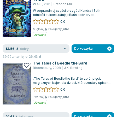
W.A.B.
,
2011
|
Brandon Mull
W poprzedniej części przygód Kendra i Seth
odnieśli sukces, ratując Baśniobór przed
Stowarzyszeniem Gwiazdy Wieczornej, które plan...
0.0
Miękka
Pakujemy jutro
Używana
dobry
13.56
zł
Do koszyka
39.99
zł
taniej o
26.43
zł
The Tales of Beedle the Bard
Bloomsbury
,
2008
|
J.K. Rowling
„The Tales of Beedle the Bard” to zbiór pięciu
magicznych bajek dla dzieci, które zostały spisane
przez J.K. Rowling, autorkę znan...
0.0
Twarda
Pakujemy jutro
Używana
jak nowa
21.61
zł
Do koszyka