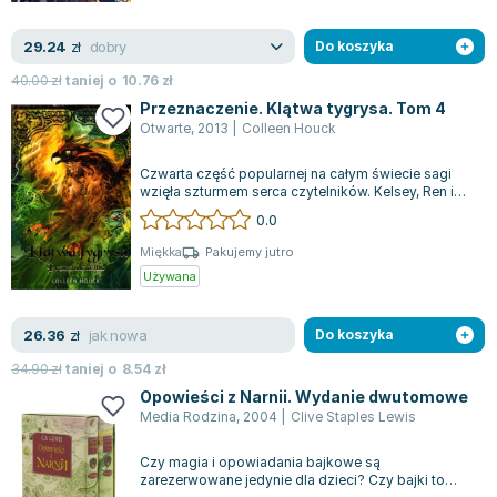
dobry
29.24
zł
Do koszyka
40.00
zł
taniej o
10.76
zł
Przeznaczenie. Klątwa tygrysa. Tom 4
Otwarte
,
2013
|
Colleen Houck
Czwarta część popularnej na całym świecie sagi
wzięła szturmem serca czytelników. Kelsey, Ren i
Kishan mają już za sobą trzy misje...
0.0
Miękka
Pakujemy jutro
Używana
jak nowa
26.36
zł
Do koszyka
34.90
zł
taniej o
8.54
zł
Opowieści z Narnii. Wydanie dwutomowe
Media Rodzina
,
2004
|
Clive Staples Lewis
Czy magia i opowiadania bajkowe są
zarezerwowane jedynie dla dzieci? Czy bajki to