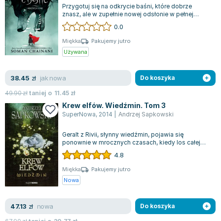
Przygotuj się na odkrycie baśni, które dobrze
znasz, ale w zupełnie nowej odsłonie w pełnej
emocji reinterpretacji! Autor bestsell...
0.0
Miękka
Pakujemy jutro
Używana
jak nowa
38.45
zł
Do koszyka
49.90
zł
taniej o
11.45
zł
Krew elfów. Wiedźmin. Tom 3
SuperNowa
,
2014
|
Andrzej Sapkowski
Geralt z Rivii, słynny wiedźmin, pojawia się
ponownie w mrocznych czasach, kiedy los całej
krainy spoczywa na jego barkach. Przez...
4.8
Miękka
Pakujemy jutro
Nowa
nowa
47.13
zł
Do koszyka