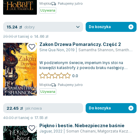
Miękka
Pakujemy jutro
Używana
dobry
15.24
zł
Do koszyka
29.90
zł
taniej o
14.66
zł
Zakon Drzewa Pomarańczy. Część 2
Sine Qua Non
,
2019
|
Samantha Shannon
,
Smantha Shannon
W podzielonym świecie, imperium Inys stoi na
krawędzi katastrofy z powodu braku następcy
tronu. Królowa Sabran IX, będąca wciąż ni...
0.0
Miękka
Pakujemy jutro
Używana
jak nowa
22.45
zł
Do koszyka
40.00
zł
taniej o
17.55
zł
Piękno i bestie. Niebezpieczne baśnie
Jaguar
,
2022
|
Soman Chainani
,
Małgorzata Kaczarowska