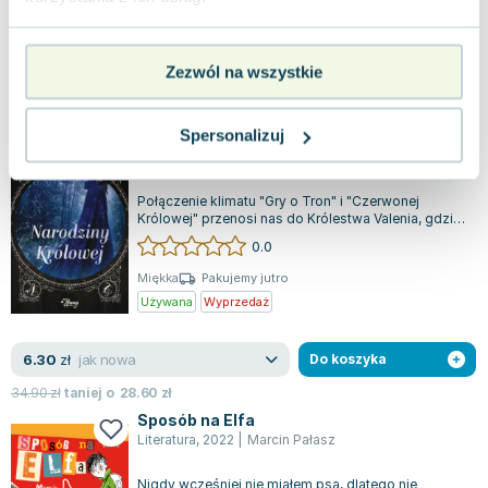
Używana
Zezwól na wszystkie
jak nowa
13.65
zł
Do koszyka
38.04
zł
taniej o
24.39
zł
Spersonalizuj
Narodziny Królowej
Young
,
2018
|
Rebecca Ross
,
Ryszard Oślizło
Połączenie klimatu "Gry o Tron" i "Czerwonej
Królowej" przenosi nas do Królestwa Valenia, gdzie
młode kobiety rozwijają swoje unik...
0.0
Miękka
Pakujemy jutro
Używana
Wyprzedaż
jak nowa
6.30
zł
Do koszyka
34.90
zł
taniej o
28.60
zł
Sposób na Elfa
Literatura
,
2022
|
Marcin Pałasz
Nigdy wcześniej nie miałem psa, dlatego nie