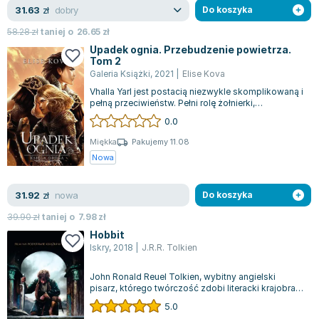
Lorraine Warren
dobry
31.63
zł
Do koszyka
Ajahn Brahm
58.28
zł
taniej o
26.65
zł
Lucinda Riley
Upadek ognia. Przebudzenie powietrza.
Tom 2
Jacek Walkiewicz
Galeria Książki
,
2021
|
Elise Kova
Vhalla Yarl jest postacią niezwykle skomplikowaną i
pełną przeciwieństw. Pełni rolę żołnierki,
czarodziejki, a także wybawicielki....
0.0
Miękka
Pakujemy 11.08
Nowa
nowa
31.92
zł
Do koszyka
39.90
zł
taniej o
7.98
zł
Hobbit
Iskry
,
2018
|
J.R.R. Tolkien
John Ronald Reuel Tolkien, wybitny angielski
pisarz, którego twórczość zdobi literacki krajobraz
XX wieku, zdobył międzynarodowe u...
5.0