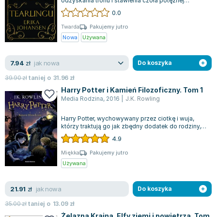
odzyskania tronu i stawienia czoła potężnej
czarownicy w decydującym starciu między siłami...
Zygmunt Freud
0.0
Agata Passent
Twarda
Pakujemy jutro
Michel Moran
Nowa
Używana
Maciej Orłoś
Jo Nesbo
jak nowa
7.94
zł
Do koszyka
Katarzyna Miller
39.90
zł
taniej o
31.96
zł
Antoine de Saint Exupery
Harry Potter i Kamień Filozoficzny. Tom 1
Lew Tołstoj
Media Rodzina
,
2016
|
J.K. Rowling
Mark Twain
Harry Potter, wychowywany przez ciotkę i wuja,
Marcin Meller
którzy traktują go jak zbędny dodatek do rodziny,
od najmłodszych lat musi zmagać s...
Paulina Młynarska
4.9
ks. Piotr Pawlukiewicz
Miękka
Pakujemy jutro
Jarosław Sokołowski
Używana
Piotr Latocha
Michael Scott
jak nowa
21.91
zł
Do koszyka
Piotr Semka
35.00
zł
taniej o
13.09
zł
Jarosław Iwaszkiewicz
Żelazna Kraina. Elfy ziemi i powietrza. Tom