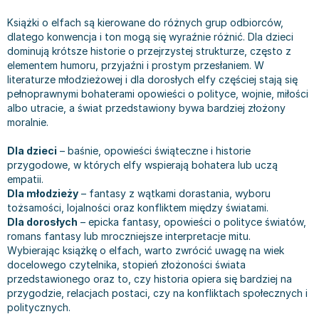
Książki: Prawo konstytucyjne
Książki: Film, muzyka, teatr
Książki dla dzieci 3-5 lat
Książki: Zdrowie
Dean Koontz
Książki o elfach są kierowane do różnych grup odbiorców,
Książki: Prawo międzynarodowe
Książki: Historia sztuki
Książki: bajki dla dzieci 3-5 lat
Kuchnia i diety - książki
Andrzej Sapkowski
dlatego konwencja i ton mogą się wyraźnie różnić. Dla dzieci
Książki: Prawo - orzecznictwo
Książki o architekturze
Kolorowanki i książki do naklejania 3-5 lat
Autorskie książki kucharskie
Stephenie Meyer
dominują krótsze historie o przejrzystej strukturze, często z
Książki: Prawo pracy
Książki: Sztuka użytkowa
Książki do nauki języków obcych 3-5 lat
Ciasta, desery, wypieki - książki
Robert Ludlum
elementem humoru, przyjaźni i prostym przesłaniem. W
literaturze młodzieżowej i dla dorosłych elfy częściej stają się
Książki: Prawo Unii Europejskiej
Książki: Sztuki wizualne
Książki do nauki pisania i liczenia 3-5 lat
Diety, zdrowe żywienie - książki
Maria Czubaszek
pełnoprawnymi bohaterami opowieści o polityce, wojnie, miłości
Teksty aktów prawnych
Inne
Książki grające, z puzzlami i magnesami 3-5 lat
Książki kucharskie
Nora Roberts
albo utracie, a świat przedstawiony bywa bardziej złożony
Książki medyczne i naukowe
Kreatywne i aktywizujące książki dla dzieci 3-5 lat
Kuchnia polska - książki
Mario Vargas Llosa
moralnie.
Chemia - książki
Poznawanie świata dla dzieci 3-5 lat - książki
Napoje - książki
Katarzyna Grochola
Dla dzieci
– baśnie, opowieści świąteczne i historie
Książki o fizyce i astronomii
Książki o zainteresowaniach dla dzieci 3-5 lat
Książki: Poradniki
Ewa Nowak
przygodowe, w których elfy wspierają bohatera lub uczą
Geografia - książki
Książki dla dzieci 6-8 lat
Inne
Robin Cook
empatii.
Dla młodzieży
– fantasy z wątkami dorastania, wyboru
Inne
Książki do nauki czytania 6-8 lat
Książki: Dom, ogród - poradniki
Carlos Ruiz Zafon
tożsamości, lojalności oraz konfliktem między światami.
Książki do matematyki
Książki do nauki języków obcych 6-8 lat
Książki: Hobby - poradniki
Konrad Gaca
Dla dorosłych
– epicka fantasy, opowieści o polityce światów,
Książki medyczne
Książki do nauki pisania i liczenia 6-8 lat
Książki: Moda, uroda, savoir vivre - poradniki
Jerzy Zięba
romans fantasy lub mroczniejsze interpretacje mitu.
Książki do nauk przyrodniczych
Kreatywne i aktywizujące książki dla dzieci 6-8 lat
Książki pamiątkowe
Jodi Picoult
Wybierając książkę o elfach, warto zwrócić uwagę na wiek
docelowego czytelnika, stopień złożoności świata
Technika, inżynieria, technologia - książki, podręczniki -
Literatura dla dzieci 6-8 lat
Pozostałe książki
Dorota Terakowska
przedstawionego oraz to, czy historia opiera się bardziej na
nauki ścisłe
Poznawanie świata dla dzieci 6-8 lat - książki
Abbi Glines
przygodzie, relacjach postaci, czy na konfliktach społecznych i
Książki do nauk społecznych i humanistycznych
Książki o zainteresowaniach dla dzieci 6-8 lat
Alfred Szklarski
politycznych.