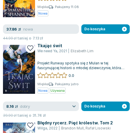
Miękka
Pakujemy 11.08
Nowa
nowa
37.86
zł
Do koszyka
44.99
zł
taniej o
7.13
zł
Tkając świt
We need Ya
,
2021
|
Elizabeth Lim
Projekt Runway spotyka się z Mulan w tej
fascynującej historii o młodej dziewczynie, która
zmienia swoją tożsamość, by wziąć udzia...
0.0
Miękka
Pakujemy jutro
Nowa
Używana
dobry
8.16
zł
Do koszyka
39.90
zł
taniej o
31.74
zł
Błędny rycerz. Pięć królestw. Tom 2
Wilga
,
2022
|
Brandon Mull
,
Rafał Lisowski