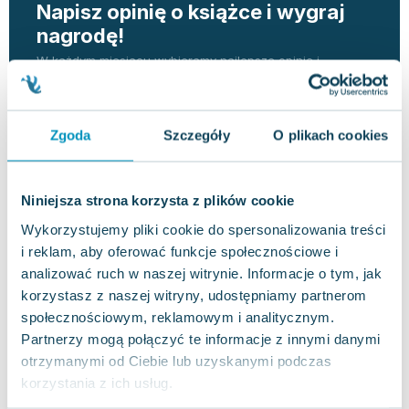
Napisz opinię o książce i wygraj
nagrodę!
W każdym miesiącu wybieramy najlepsze opinie i
nagradzamy recenzentów.
DOWIEDZ SIĘ WIĘCEJ
Zgoda
Szczegóły
O plikach cookies
Wartość nagród w tym miesiącu
880 zł
Niniejsza strona korzysta z plików cookie
Wykorzystujemy pliki cookie do spersonalizowania treści
i reklam, aby oferować funkcje społecznościowe i
analizować ruch w naszej witrynie. Informacje o tym, jak
Opinia
Dodana przez
Eryka P.
korzystasz z naszej witryny, udostępniamy partnerom
użytkownika
w dniu
28.12.2025
sklepu
społecznościowym, reklamowym i analitycznym.
Partnerzy mogą połączyć te informacje z innymi danymi
Recenzja otrzymała nagrodę,
sprawdź inne recenzje
otrzymanymi od Ciebie lub uzyskanymi podczas
z nagrodami.
korzystania z ich usług.