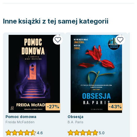
Inne książki z tej samej kategorii
-27%
-43%
Pomoc domowa
Obsesja
Lan
Freida McFadden
B.A. Paris
Rem
4.6
5.0