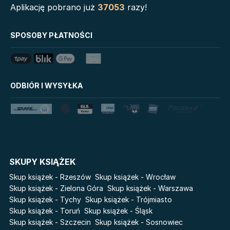
Aplikację pobrano już
37053
razy!
Biblioteka Zarządcy
Klątwa Przodków
Dokumentacji
Mój Pierwszy Atlas
SPOSOBY PŁATNOŚCI
Mystic
Tim Marshall on
Grzeszni Miliarderzy
Geopolitics
LoveBook
Stalking Jack the Ripper
ODBIÓR I WYSYŁKA
Uniwersum Reina Roja
Disney Uczy
Królestwo kłamstw
Star Wars Darth Vader
Lato
Fala
Salt Modern Fiction
The Powerless Trilogy
Cykle
SKUPY KSIĄŻEK
Światy Pilipiuka
Pamiętniki Wampirów
Skup książek - Rzeszów
Skup książek - Wrocław
Cień od wschodu
Basia. Wielka księga.
Skup książek - Zielona Góra
Skup książek - Warszawa
Poznawaj świat z Basią
Skup książek - Tychy
Skup książek - Trójmiasto
Przebudzenie powietrza
Skup książek - Toruń
Skup książek - Śląsk
The Hazel Wood
Pieśń Lwicy
Skup książek - Szczecin
Skup książek - Sosnowiec
Zmierzch