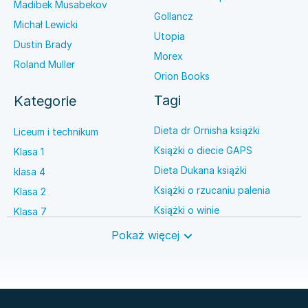
Madibek Musabekov
Gollancz
Michał Lewicki
Utopia
Dustin Brady
Morex
Roland Muller
Orion Books
Tagi
Kategorie
Dieta dr Ornisha książki
Liceum i technikum
Książki o diecie GAPS
Klasa 1
Dieta Dukana książki
klasa 4
Książki o rzucaniu palenia
Klasa 2
Książki o winie
Klasa 7
Książki o anestezjologii
Szkoła średnia
Pokaż więcej
Książki o brydżu
Język niemiecki
Książki o prawie autorskim
Nauki ścisłe