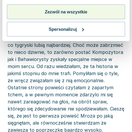
Wow. Po prostu wow. Jedna książka i odzyskałam
wiarę w polską literaturę. Zamurowało mnie, wbiło
Zezwól na wszystkie
w fotel, czy co kto woli. Ciężko mi nawet zebrać
myśli, aby opisać całokształt. Już od samego
Spersonalizuj
początku opowieści zostajemy wrzuceni na
głębokie wody psychologicznych gierek - czyli to
co tygryski lubią najbardziej. Choć może zabrzmieć
to nieco dziwnie, to zarówno postać Kompozytora
jak i Behawiorysty zyskały specjalne miejsce w
moim sercu. Od razu wiedziałam, że ta historia w
jakimś stopniu do mnie trafi. Pomyliłam się o tyle,
że wręcz związałam się z nią emocjonalnie.
Ostatnie strony powieści czytałam z zapartym
tchem, a w pewnym momencie zdarzylo mi się
nawet zareagować na głos, na obrót spraw,
którego się zdecydowanie nie spodziewałam. Cieszę
się, że jest to pierwsza powieść Mroza po jaką
sięgnęłam, ale równocześnie stwierdzam że
zawiesza to poprzeczkę baardzo wysoko.