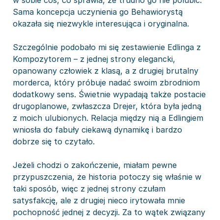
w sobie coś, co sprawia, że trudno go nie polubić.
Sama koncepcja uczynienia go Behawiorystą
okazała się niezwykle interesująca i oryginalna.
Szczególnie podobało mi się zestawienie Edlinga z
Kompozytorem – z jednej strony elegancki,
opanowany człowiek z klasą, a z drugiej brutalny
morderca, który próbuje nadać swoim zbrodniom
dodatkowy sens. Świetnie wypadają także postacie
drugoplanowe, zwłaszcza Drejer, która była jedną
z moich ulubionych. Relacja między nią a Edlingiem
wniosła do fabuły ciekawą dynamikę i bardzo
dobrze się to czytało.
Jeżeli chodzi o zakończenie, miałam pewne
przypuszczenia, że historia potoczy się właśnie w
taki sposób, więc z jednej strony czułam
satysfakcję, ale z drugiej nieco irytowała mnie
pochopność jednej z decyzji. Za to wątek związany