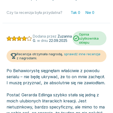
Czy ta recenzja była przydatna?
Tak
0
Nie
0
Opinia
Dodana przez
Zuzanna
użytkownika
G.
w dniu
22.09.2025
sklepu
Recenzja otrzymała nagrodę,
sprawdź inne recenzje
z nagrodami.
Po Behawiorystę sięgnęłam właściwie z powodu
serialu – nie będę ukrywać, że to on mnie zachęcił.
I muszę przyznać, że absolutnie się nie zawiodłam.
Postać Gerarda Edlinga szybko stała się jedną z
moich ulubionych literackich kreacji. Jest
nietuzinkowy, bardzo specyficzny, ale mimo to ma