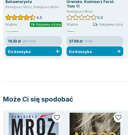
Behawiorysta
Urwisko. Komisarz Forst.
Gło
Tom 11
Zao
Remigiusz Mróz
,
Remgiusz Mróz
Remigiusz Mróz
Rem
4.5
0.0
Pakujemy jutro
Miękka
Miękka
Mię
Pakujemy dzisiaj
Używana
Nowa
Uży
16.53 zł
37.56 zł
10
jak nowa
nowa
Do koszyka
Do koszyka
D
Może Ci się spodobać