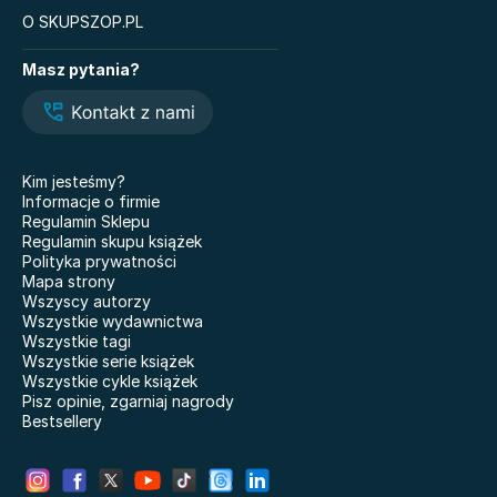
O SKUPSZOP.PL
Książki
Masz pytania?
Legendy i Latte
Glukozowa rewolucja
Hazel Wood. Tom 1
The Love Hypothesis
Atomowe nawyki. Drobne
Kiedy twoja złość
zmiany, niezwykłe efekty
krzywdzi dziecko.
Kim jesteśmy?
Poradnik dla rodziców
Nauczyciele
Informacje o firmie
Dziewczyny z Syberii
Regulamin Sklepu
Nie mówię żegnaj
Regulamin skupu książek
101 bajek
Polityka prywatności
Co wyszeptał nam deszcz
Mapa strony
Doktor Jekyll i pan Hyde
Właśnie że tak! Nigdy w
Wszyscy autorzy
życiu! 20 lat później
Miłość. Twisted
Wszystkie wydawnictwa
Wszystkie tagi
Kicia Kocia gotuje
Grunt pod nogami BR
Wszystkie serie książek
Wszystkie cykle książek
Pisz opinie, zgarniaj nagrody
Bestsellery
Modlitwa za nieśmiałe korony
Biologia na czasie.
drzew
Podręcznik. Klasa 1.
Zakres rozszerzony.
Gdy na Ziemi żyły dinozaury
Liceum i Technikum.