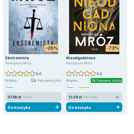
-25%
-73%
Ekstremista
Nieodgadniona
Chó
Remigiusz Mróz
Remigiusz Mróz
Rem
0.0
0.0
Pakujemy jutro
Miękka
Miękka
Mię
Pakujemy dzisiaj
Nowa
Nowa
Używana
Now
37.56 zł
13.29 zł
16
nowa
jak nowa
Do koszyka
Do koszyka
D