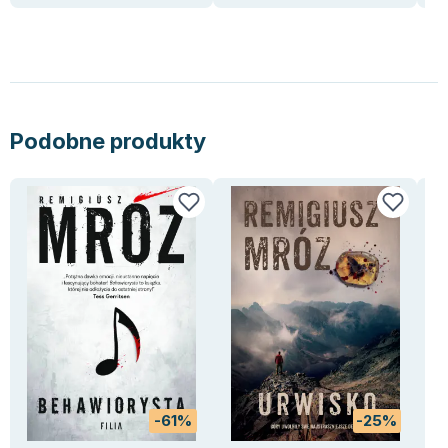
Lorraine Warren
Ajahn Brahm
Lucinda Riley
Jacek Walkiewicz
Podobne produkty
-61%
-25%