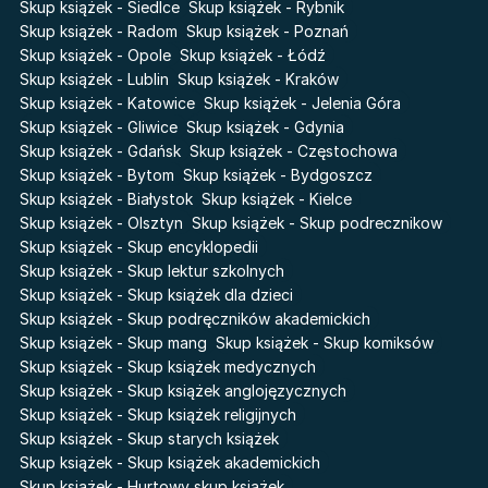
Akademia wampirów
Skup książek - Siedlce
Skup książek - Rybnik
Faye
Skup książek - Radom
Skup książek - Poznań
Karneval
Skup książek - Opole
Skup książek - Łódź
Katie Maguire
Baśń o złamanym sercu
Skup książek - Lublin
Skup książek - Kraków
Liceum Freuda
Prosta zabawa
Skup książek - Katowice
Skup książek - Jelenia Góra
Sherlock Holmes Society
Skup książek - Gliwice
Skup książek - Gdynia
Skup książek - Gdańsk
Skup książek - Częstochowa
Skup książek - Bytom
Skup książek - Bydgoszcz
Skup książek - Białystok
Skup książek - Kielce
Skup książek - Olsztyn
Skup książek - Skup podrecznikow
Skup książek - Skup encyklopedii
Skup książek - Skup lektur szkolnych
Skup książek - Skup książek dla dzieci
Skup książek - Skup podręczników akademickich
Skup książek - Skup mang
Skup książek - Skup komiksów
Skup książek - Skup książek medycznych
Skup książek - Skup książek anglojęzycznych
Skup książek - Skup książek religijnych
Skup książek - Skup starych książek
Skup książek - Skup książek akademickich
Skup książek - Hurtowy skup książek