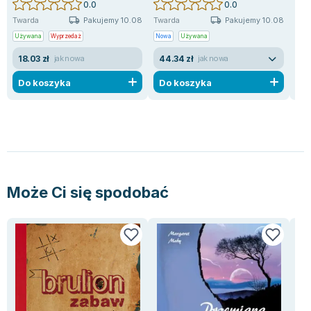
0.0
0.0
Pakujemy 10.08
Pakujemy 10.08
Twarda
Twarda
Twa
Używana
Wyprzedaż
Nowa
Używana
Now
18.03 zł
44.34 zł
55
jak nowa
jak nowa
Do koszyka
Do koszyka
D
Może Ci się spodobać