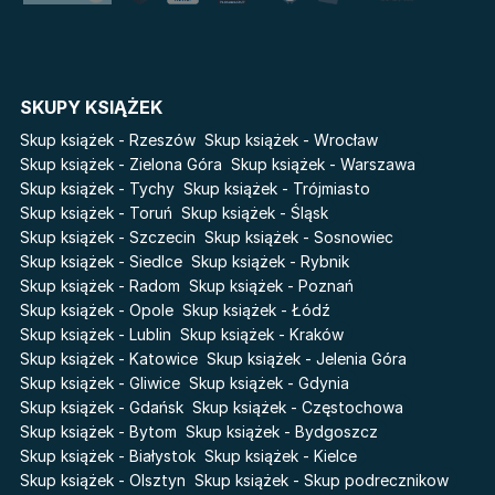
Lato
Fala
Salt Modern Fiction
The Powerless Trilogy
Cykle
SKUPY KSIĄŻEK
Światy Pilipiuka
Pamiętniki Wampirów
Skup książek - Rzeszów
Skup książek - Wrocław
Cień od wschodu
Basia. Wielka księga.
Skup książek - Zielona Góra
Skup książek - Warszawa
Poznawaj świat z Basią
Skup książek - Tychy
Skup książek - Trójmiasto
Przebudzenie powietrza
Skup książek - Toruń
Skup książek - Śląsk
The Hazel Wood
Pieśń Lwicy
Skup książek - Szczecin
Skup książek - Sosnowiec
Zmierzch
Akademia wampirów
Skup książek - Siedlce
Skup książek - Rybnik
Faye
Skup książek - Radom
Skup książek - Poznań
Karneval
Skup książek - Opole
Skup książek - Łódź
Katie Maguire
Baśń o złamanym sercu
Skup książek - Lublin
Skup książek - Kraków
Liceum Freuda
Prosta zabawa
Skup książek - Katowice
Skup książek - Jelenia Góra
Sherlock Holmes Society
Skup książek - Gliwice
Skup książek - Gdynia
Skup książek - Gdańsk
Skup książek - Częstochowa
Skup książek - Bytom
Skup książek - Bydgoszcz
Skup książek - Białystok
Skup książek - Kielce
Skup książek - Olsztyn
Skup książek - Skup podrecznikow