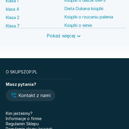
Książki o diecie GAPS
Klasa 1
Dieta Dukana książki
klasa 4
Książki o rzucaniu palenia
Klasa 2
Książki o winie
Klasa 7
Książki o anestezjologii
Szkoła średnia
Pokaż więcej
Książki o brydżu
Język niemiecki
Książki o prawie autorskim
Nauki ścisłe
O SKUPSZOP.PL
Książki
Masz pytania?
Legendy i Latte
Glukozowa rewolucja
Hazel Wood. Tom 1
The Love Hypothesis
Atomowe nawyki. Drobne
Kiedy twoja złość
zmiany, niezwykłe efekty
krzywdzi dziecko.
Kim jesteśmy?
Poradnik dla rodziców
Nauczyciele
Informacje o firmie
Dziewczyny z Syberii
Regulamin Sklepu
Nie mówię żegnaj
Regulamin skupu książek