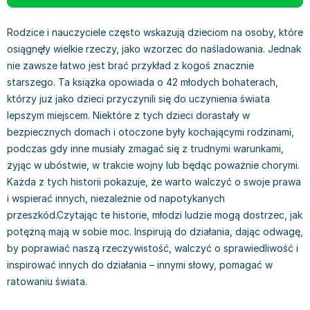
Książki: Prawo konstytucyjne
Książki: Film, muzyka, teatr
Książki dla dzieci 3-5 lat
Książki: Zdrowie
Dean Koontz
Książki: Prawo międzynarodowe
Książki: Historia sztuki
Książki: bajki dla dzieci 3-5 lat
Kuchnia i diety - książki
Andrzej Sapkowski
Rodzice i nauczyciele często wskazują dzieciom na osoby, które
Książki: Prawo - orzecznictwo
Książki o architekturze
Kolorowanki i książki do naklejania 3-5 lat
Autorskie książki kucharskie
Stephenie Meyer
osiągnęły wielkie rzeczy, jako wzorzec do naśladowania. Jednak
Książki: Prawo pracy
Książki: Sztuka użytkowa
Książki do nauki języków obcych 3-5 lat
Ciasta, desery, wypieki - książki
Robert Ludlum
nie zawsze łatwo jest brać przykład z kogoś znacznie
Książki: Prawo Unii Europejskiej
Książki: Sztuki wizualne
Książki do nauki pisania i liczenia 3-5 lat
Diety, zdrowe żywienie - książki
Maria Czubaszek
starszego. Ta książka opowiada o 42 młodych bohaterach,
którzy już jako dzieci przyczynili się do uczynienia świata
Teksty aktów prawnych
Inne
Książki grające, z puzzlami i magnesami 3-5 lat
Książki kucharskie
Nora Roberts
lepszym miejscem. Niektóre z tych dzieci dorastały w
Książki medyczne i naukowe
Kreatywne i aktywizujące książki dla dzieci 3-5 lat
Kuchnia polska - książki
Mario Vargas Llosa
bezpiecznych domach i otoczone były kochającymi rodzinami,
Chemia - książki
Poznawanie świata dla dzieci 3-5 lat - książki
Napoje - książki
Katarzyna Grochola
podczas gdy inne musiały zmagać się z trudnymi warunkami,
Książki o fizyce i astronomii
Książki o zainteresowaniach dla dzieci 3-5 lat
Książki: Poradniki
Ewa Nowak
żyjąc w ubóstwie, w trakcie wojny lub będąc poważnie chorymi.
Geografia - książki
Książki dla dzieci 6-8 lat
Inne
Robin Cook
Każda z tych historii pokazuje, że warto walczyć o swoje prawa
Inne
Książki do nauki czytania 6-8 lat
Książki: Dom, ogród - poradniki
Carlos Ruiz Zafon
i wspierać innych, niezależnie od napotykanych
Książki do matematyki
Książki do nauki języków obcych 6-8 lat
Książki: Hobby - poradniki
Konrad Gaca
przeszkód.Czytając te historie, młodzi ludzie mogą dostrzec, jak
Książki medyczne
Książki do nauki pisania i liczenia 6-8 lat
Książki: Moda, uroda, savoir vivre - poradniki
Jerzy Zięba
potężną mają w sobie moc. Inspirują do działania, dając odwagę,
Książki do nauk przyrodniczych
Kreatywne i aktywizujące książki dla dzieci 6-8 lat
Książki pamiątkowe
Jodi Picoult
by poprawiać naszą rzeczywistość, walczyć o sprawiedliwość i
Technika, inżynieria, technologia - książki, podręczniki -
Literatura dla dzieci 6-8 lat
Pozostałe książki
Dorota Terakowska
inspirować innych do działania – innymi słowy, pomagać w
nauki ścisłe
Poznawanie świata dla dzieci 6-8 lat - książki
Abbi Glines
ratowaniu świata.
Książki do nauk społecznych i humanistycznych
Książki o zainteresowaniach dla dzieci 6-8 lat
Alfred Szklarski