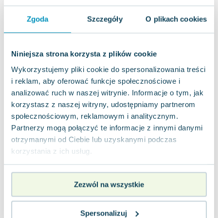
Inne książki z tej samej kategorii
Zgoda
Szczegóły
O plikach cookies
Niniejsza strona korzysta z plików cookie
Wykorzystujemy pliki cookie do spersonalizowania treści
i reklam, aby oferować funkcje społecznościowe i
analizować ruch w naszej witrynie. Informacje o tym, jak
korzystasz z naszej witryny, udostępniamy partnerom
społecznościowym, reklamowym i analitycznym.
Partnerzy mogą połączyć te informacje z innymi danymi
otrzymanymi od Ciebie lub uzyskanymi podczas
-64%
korzystania z ich usług.
Bebechy, czyli ciało
101 bajek
Kar
człowieka pod lupą
praca zbiorowa
,
Charles Perrault
,
Katarzy
Mari
Adam Mirek
Zezwól na wszystkie
0.0
5.0
Pakujemy 10.08
Pakujemy 10.08
Miękka
Miękka
Mię
Używana
Używana
Uży
Spersonalizuj