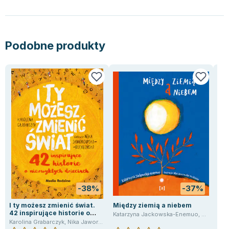
Lorraine Warren
Ajahn Brahm
Lucinda Riley
Podobne produkty
Jacek Walkiewicz
-38%
-37%
I ty możesz zmienić świat.
Między ziemią a niebem
Mię
42 inspirujące historie o
za
Katarzyna Jackowska-Enemuo
,
Nika Jaw
niezwykłych dzieciach
Karolina Grabarczyk
,
Nika Jaworowska-Duchlińska
Kat