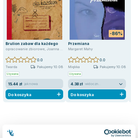
-86%
Brulion zabaw dla każdego
Przemiana
Uro
opracowanie zbiorowe
,
Joanna Liszewska
Margaret Mahy
,
praca zbiorowa
Ewa
0.0
0.0
Pakujemy 10.08
Pakujemy 10.08
Twarda
Miękka
Twa
Używana
Używana
Now
15.44 zł
4.38 zł
31
jak nowa
widoczne ślady używania
Do koszyka
Do koszyka
D