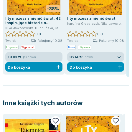
Zygmunt Freud
-38%
Agata Passent
I ty możesz zmienić świat. 42
I ty możesz zmienić świat
Michel Moran
inspirujące historie o
Karolina Grabarczyk
,
Nika Jaworowska-Duchlińska
niezwykłych dzieciach
Nika Jaworowska-Duchlińska
,
Karolina Grabarczyk
Maciej Orłoś
0.0
0.0
Jo Nesbo
Pakujemy 10.08
Pakujemy 10.08
Twarda
Twarda
Katarzyna Miller
Używana
Wyprzedaż
Nowa
Używana
Antoine de Saint Exupery
18.03 zł
36.14 zł
jak nowa
nowa
Lew Tołstoj
Do koszyka
Mark Twain
Do koszyka
Marcin Meller
Paulina Młynarska
ks. Piotr Pawlukiewicz
Jarosław Sokołowski
Inne książki tych autorów
Piotr Latocha
Michael Scott
Piotr Semka
Jarosław Iwaszkiewicz