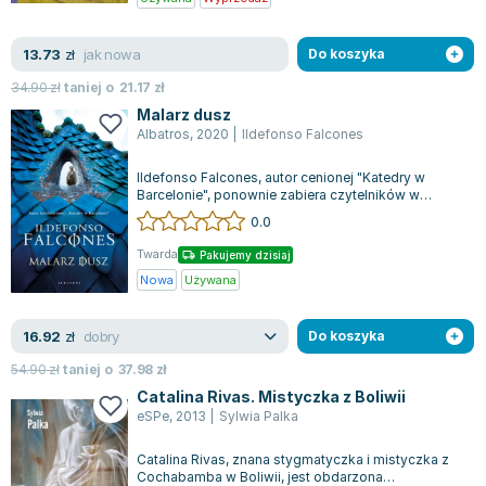
jak nowa
13.73
zł
Do koszyka
34.90
zł
taniej o
21.17
zł
Malarz dusz
Albatros
,
2020
|
Ildefonso Falcones
Ildefonso Falcones, autor cenionej "Katedry w
Barcelonie", ponownie zabiera czytelników w
podróż do fascynujących czasów, w któryc...
0.0
Twarda
Pakujemy dzisiaj
Nowa
Używana
dobry
16.92
zł
Do koszyka
54.90
zł
taniej o
37.98
zł
Catalina Rivas. Mistyczka z Boliwii
eSPe
,
2013
|
Sylwia Palka
Catalina Rivas, znana stygmatyczka i mistyczka z
Cochabamba w Boliwii, jest obdarzona