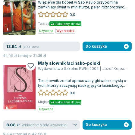
Lorraine Warren
Więzienie dla kobiet w São Paulo przypomina
zamknięty świat w miniaturze, pełen różnorodnych
Ajahn Brahm
zjawisk znamiennych dla każdej społec...
0.0
Lucinda Riley
Twarda
Pakujemy dzisiaj
Jacek Walkiewicz
Używana
Wyprzedaż
jak nowa
13.54
zł
Do koszyka
44.90
zł
taniej o
31.36
zł
Mały słownik łacińsko-polski
Wydawnictwo Szkolne PWN
,
2004
|
Józef Korpanty
,
o
Ten słownik został opracowany głównie z myślą o
tych, którzy zaczynają naukę języka łacińskiego,
oferując solidne wsparcie na pozi...
0.0
Miękka
Pakujemy dzisiaj
Używana
widoczne ślady używania
8.08
zł
Do koszyka
51.04
zł
taniej o
42.96
zł