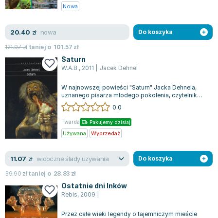
Nowa
nowa
20.40
zł
Do koszyka
121.97
zł
taniej o
101.57
zł
Saturn
W.A.B.
,
2011
|
Jacek Dehnel
W najnowszej powieści "Saturn" Jacka Dehnela,
uznanego pisarza młodego pokolenia, czytelnik
zostaje wciągnięty w głęboko poruszają...
0.0
Twarda
Pakujemy dzisiaj
Używana
Wyprzedaż
widoczne ślady używania
11.07
zł
Do koszyka
39.90
zł
taniej o
28.83
zł
Ostatnie dni Inków
Rebis
,
2009
|
Przez całe wieki legendy o tajemniczym mieście