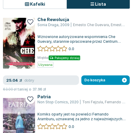
Kafelki
Lista
Zygmunt Freud
Agata Passent
Che Rewolucja
Michel Moran
Sonia Draga
,
2009
|
Ernesto Che Guevara
,
Ernesto Guevara
Maciej Orłoś
Jo Nesbo
Wznowione autoryzowane wspomnienia Che
Guevary, starannie opracowane przez Centrum
Katarzyna Miller
Studiów nad Che Guevarą, dostarczają
0.0
szczegółow...
Antoine de Saint Exupery
Miękka
Pakujemy dzisiaj
Lew Tołstoj
Używana
Mark Twain
Marcin Meller
dobry
25.04
zł
Do koszyka
Paulina Młynarska
63.00
zł
taniej o
37.96
zł
ks. Piotr Pawlukiewicz
Patria
Jarosław Sokołowski
Non Stop Comics
,
2020
|
Toni Fejzula
,
Fernando Aramburu
Piotr Latocha
Michael Scott
Komiks oparty jest na powieści Fernando
Aramburu, uznawanej za jedno z najważniejszych
Piotr Semka
dzieł literackich w Hiszpanii na przestrzen...
0.0
Jarosław Iwaszkiewicz