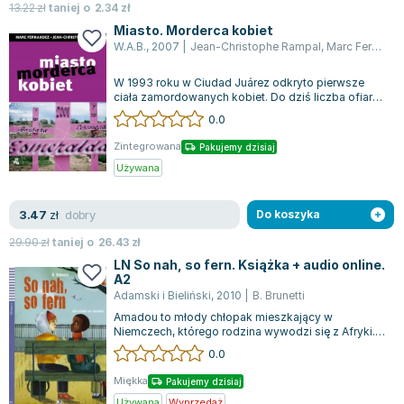
13.22
zł
taniej o
2.34
zł
Miasto. Morderca kobiet
W.A.B.
,
2007
|
Jean-Christophe Rampal
,
Marc Fernandez
W 1993 roku w Ciudad Juárez odkryto pierwsze
ciała zamordowanych kobiet. Do dziś liczba ofiar
sięgnęła około czterystu, a pięćset...
0.0
Zintegrowana
Pakujemy dzisiaj
Używana
dobry
3.47
zł
Do koszyka
29.90
zł
taniej o
26.43
zł
LN So nah, so fern. Książka + audio online.
A2
Adamski i Bieliński
,
2010
|
B. Brunetti
Amadou to młody chłopak mieszkający w
Niemczech, którego rodzina wywodzi się z Afryki.
Charakteryzuje się bystrym umysłem, uczciwo...
0.0
Miękka
Pakujemy dzisiaj
Używana
Wyprzedaż