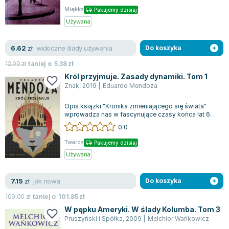
Miękka
Pakujemy dzisiaj
Używana
widoczne ślady używania
6.62
zł
Do koszyka
12.00
zł
taniej o
5.38
zł
Król przyjmuje. Zasady dynamiki. Tom 1
Znak
,
2019
|
Eduardo Mendoza
Opis książki "Kronika zmieniającego się świata"
wprowadza nas w fascynujące czasy końca lat 60.,
gdzie młody dziennikarz Rufo Bata...
0.0
Twarda
Pakujemy dzisiaj
Używana
jak nowa
7.15
zł
Do koszyka
109.00
zł
taniej o
101.85
zł
W pępku Ameryki. W ślady Kolumba. Tom 3
Pruszyński i Spółka
,
2009
|
Melchior Wańkowicz