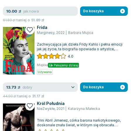
jak nowa
10.00
zł
Do koszyka
61.89
zł
taniej o
51.89
zł
Frida
Marginesy
,
2022
|
Barbara Mujica
Zachwycająca jak dzieła Fridy Kahlo i pełna emocji
jak jej życie, ta biografia opowiada o artystce,
której legenda staje się coraz...
4.0
Miękka
Pakujemy dzisiaj
Używana
dobry
13.73
zł
Do koszyka
44.90
zł
taniej o
31.17
zł
Król Południa
NieZwykłe
,
2021
|
Katarzyna Małecka
Trini Abril Jimenez, córka barona narkotykowego,
doskonale znała świat, w którym się obracała.
Przekonana o tym, że nic nie jest w...