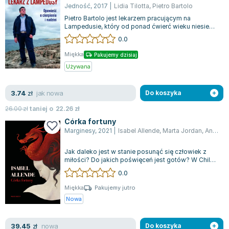
Jedność
,
2017
|
Lidia Tilotta
,
Pietro Bartolo
Pietro Bartolo jest lekarzem pracującym na
Lampedusie, który od ponad ćwierć wieku niesie
pomoc migrantom. Jego opowieść łączy się...
0.0
Miękka
Pakujemy dzisiaj
Używana
jak nowa
3.74
zł
Do koszyka
26.00
zł
taniej o
22.26
zł
Córka fortuny
Marginesy
,
2021
|
Isabel Allende
,
Marta Jordan
,
Anna Sawicka-Chrapkowicz
Jak daleko jest w stanie posunąć się człowiek z
miłości? Do jakich poświęceń jest gotów? W Chile,
w połowie XIX wieku, przed drzwi...
0.0
Miękka
Pakujemy jutro
Nowa
nowa
39.45
zł
Do koszyka