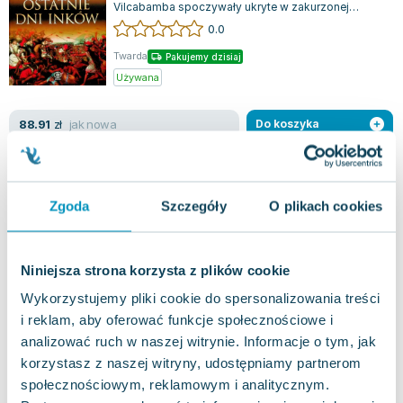
Vilcabamba spoczywały ukryte w zakurzonej
hiszpańskiej dokumentacji. Te starodawne...
0.0
Twarda
Pakujemy dzisiaj
Używana
jak nowa
88.91
zł
Do koszyka
Głód
Literackie
,
2016
|
Martín Caparrós
Zgoda
Szczegóły
O plikach cookies
Jedna z najważniejszych książek non-fiction
ostatnich lat przyciąga czytelnika swoją głębią i
zasięgiem. Martín Caparrós, argentyń...
0.0
Niniejsza strona korzysta z plików cookie
Twarda
Pakujemy dzisiaj
Wykorzystujemy pliki cookie do spersonalizowania treści
Używana
i reklam, aby oferować funkcje społecznościowe i
analizować ruch w naszej witrynie. Informacje o tym, jak
widoczne ślady używania
60.98
zł
Do koszyka
korzystasz z naszej witryny, udostępniamy partnerom
społecznościowym, reklamowym i analitycznym.
69.90
zł
taniej o
8.92
zł