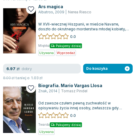
Ars magica
Albatros
,
2009
|
Nerea Riesco
W XVII-wiecznej Hiszpanii, w mieście Navarre,
doszło do okrutnego morderstwa młodej kobiety,
które wywołało niepokój wśród mieszka...
0.0
Miękka
Pakujemy dzisiaj
Używana
Wyprzedaż
dobry
6.97
zł
Do koszyka
8.00
zł
taniej o
1.03
zł
Biografia. Mario Vargas Llosa
Znak
,
2014
|
Tomasz Pindel
Od zawsze czułem pewną zuchwałość w
opisywaniu życia innej osoby, zwłaszcza gdy
miałem okazję spotkać się z nią osobiście i
0.0
oznajm...
Twarda
Pakujemy dzisiaj
Używana