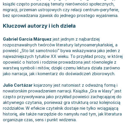
Książki: Prawo konstytucyjne
Książki: Film, muzyka, teatr
Książki dla dzieci 3-5 lat
Książki: Zdrowie
Dean Koontz
książki często poruszają tematy nierówności społecznych,
migracji, przemian ustrojowych czy relacji centrum–peryferie,
Książki: Prawo międzynarodowe
Książki: Historia sztuki
Książki: bajki dla dzieci 3-5 lat
Kuchnia i diety - książki
Andrzej Sapkowski
bez sprowadzania zjawisk do jednego prostego wyjaśnienia.
Książki: Prawo - orzecznictwo
Książki o architekturze
Kolorowanki i książki do naklejania 3-5 lat
Autorskie książki kucharskie
Stephenie Meyer
Kluczowi autorzy i ich dzieła
Książki: Prawo pracy
Książki: Sztuka użytkowa
Książki do nauki języków obcych 3-5 lat
Ciasta, desery, wypieki - książki
Robert Ludlum
Książki: Prawo Unii Europejskiej
Książki: Sztuki wizualne
Książki do nauki pisania i liczenia 3-5 lat
Diety, zdrowe żywienie - książki
Maria Czubaszek
Gabriel García Márquez
jest jednym z najbardziej
Teksty aktów prawnych
Inne
Książki grające, z puzzlami i magnesami 3-5 lat
Książki kucharskie
Nora Roberts
rozpoznawalnych twórców literatury latynoamerykańskiej, a
Książki medyczne i naukowe
Kreatywne i aktywizujące książki dla dzieci 3-5 lat
Kuchnia polska - książki
Mario Vargas Llosa
powieść „Sto lat samotności” bywa wskazywana jako jeden z
Chemia - książki
Poznawanie świata dla dzieci 3-5 lat - książki
Napoje - książki
Katarzyna Grochola
najważniejszych tytułów XX wieku. To przykład prozy, w której
opowieść o historii i rodzinie prowadzona jest równolegle z
Książki o fizyce i astronomii
Książki o zainteresowaniach dla dzieci 3-5 lat
Książki: Poradniki
Ewa Nowak
warstwą symboli i mitów, dzięki czemu lektura działa zarówno
Geografia - książki
Książki dla dzieci 6-8 lat
Inne
Robin Cook
jako narracja, jak i komentarz do doświadczeń zbiorowych.
Inne
Książki do nauki czytania 6-8 lat
Książki: Dom, ogród - poradniki
Carlos Ruiz Zafon
Julio Cortázar
kojarzony jest natomiast z odważną formą i
Książki do matematyki
Książki do nauki języków obcych 6-8 lat
Książki: Hobby - poradniki
Konrad Gaca
nowatorskim prowadzeniem narracji. Książka „Gra w klasy” jest
Książki medyczne
Książki do nauki pisania i liczenia 6-8 lat
Książki: Moda, uroda, savoir vivre - poradniki
Jerzy Zięba
często przywoływana jako przykład powieści zachęcającej do
Książki do nauk przyrodniczych
Kreatywne i aktywizujące książki dla dzieci 6-8 lat
Książki pamiątkowe
Jodi Picoult
aktywnego czytania, ponieważ gra strukturą oraz kolejnością
rożdziałów. W efekcie czytelnik dostaje nie tylko wciągającą
Technika, inżynieria, technologia - książki, podręczniki -
Literatura dla dzieci 6-8 lat
Pozostałe książki
Dorota Terakowska
historię, ale także narzędzie do namysłu nad tym, jak literatura
nauki ścisłe
Poznawanie świata dla dzieci 6-8 lat - książki
Abbi Glines
organizuje czas, sens i punkt widzenia.
Książki do nauk społecznych i humanistycznych
Książki o zainteresowaniach dla dzieci 6-8 lat
Alfred Szklarski