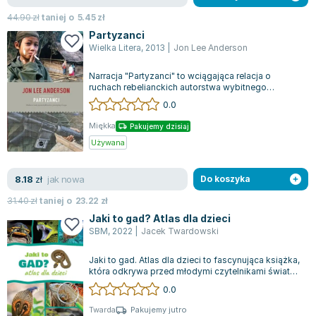
44.90
zł
taniej o
5.45
zł
Partyzanci
Wielka Litera
,
2013
|
Jon Lee Anderson
Narracja "Partyzanci" to wciągająca relacja o
ruchach rebelianckich autorstwa wybitnego
amerykańskiego reportera, Andersona. W tej...
0.0
Miękka
Pakujemy dzisiaj
Używana
jak nowa
8.18
zł
Do koszyka
31.40
zł
taniej o
23.22
zł
Jaki to gad? Atlas dla dzieci
SBM
,
2022
|
Jacek Twardowski
Jaki to gad. Atlas dla dzieci to fascynująca książka,
która odkrywa przed młodymi czytelnikami świat
ponad 60 różnych gatunków gad...
0.0
Twarda
Pakujemy jutro