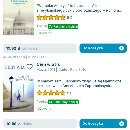
"W pępku Ameryki" to trzecia część
amerykańskiego cyklu podróżniczego Melchiora
Wańkowicza zatytułowanego "W ślady Kolumba",
5.0
który...
Twarda
Pakujemy dzisiaj
Używana
jak nowa
19.92
zł
Do koszyka
42.00
zł
taniej o
22.08
zł
Cień wiatru
Muza
,
2011
|
Carlos Ruiz Zafón
W samym sercu Barcelony znajduje się tajemnicze
miejsce zwane Cmentarzem Zapomnianych
Książek, które zmienia życie dziesięcioletni...
5.0
Pocket
Pakujemy dzisiaj
Używana
dobry
10.88
zł
Do koszyka