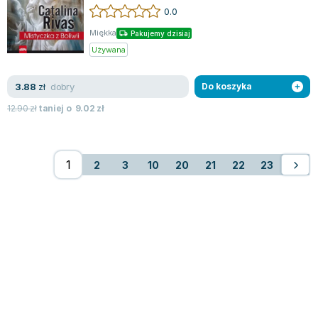
niezwykłymi objawieniami duchowymi. Jej wizj...
0.0
Miękka
Pakujemy dzisiaj
Używana
dobry
3.88
zł
Do koszyka
12.90
zł
taniej o
9.02
zł
2
3
10
20
21
22
23