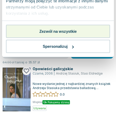
Partnerzy mogą połączyć te informacje z innymi danymi
Niewolnica wolności
Albatros
,
2025
|
Ildefonso Falcones
otrzymanymi od Ciebie lub uzyskanymi podczas
korzystania z ich usług.
To emocjonująca opowieść o dwóch silnych
kobietach, które podejmują heroiczne wyzwanie
walki z rasizmem i niesprawiedliwością. His...
0.0
Zezwól na wszystkie
Miękka
Pakujemy dzisiaj
Nowa
Używana
Spersonalizuj
jak nowa
29.33
zł
Do koszyka
64.90
zł
taniej o
35.57
zł
Opowieści galicyjskie
Czarne
,
2006
|
Andrzej Stasiuk
,
Stasi Eldredge
Nowe wydanie jednej z najbardziej znanych książek
Andrzeja Stasiuka przedstawia balladową
opowieść o Galicji, jej mieszkańcach i d...
0.0
Miękka
Pakujemy dzisiaj
Używana