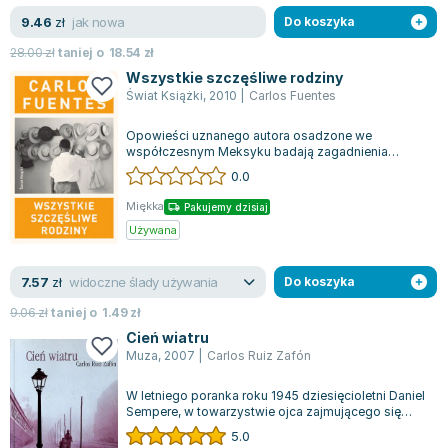
jak nowa
9.46
zł
Do koszyka
28.00
zł
taniej o
18.54
zł
Wszystkie szczęśliwe rodziny
Świat Książki
,
2010
|
Carlos Fuentes
Opowieści uznanego autora osadzone we
współczesnym Meksyku badają zagadnienia
związane z „ciepłem rodzinnym”, które przybiera
0.0
różn...
Miękka
Pakujemy dzisiaj
Używana
widoczne ślady używania
7.57
zł
Do koszyka
9.06
zł
taniej o
1.49
zł
Cień wiatru
Muza
,
2007
|
Carlos Ruiz Zafón
W letniego poranka roku 1945 dziesięcioletni Daniel
Sempere, w towarzystwie ojca zajmującego się
księgarstwem i antykwariatami, od...
5.0