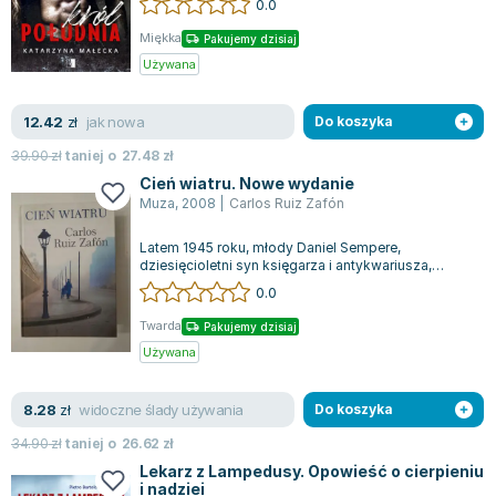
0.0
Miękka
Pakujemy dzisiaj
Używana
jak nowa
12.42
zł
Do koszyka
39.90
zł
taniej o
27.48
zł
Cień wiatru. Nowe wydanie
Muza
,
2008
|
Carlos Ruiz Zafón
Latem 1945 roku, młody Daniel Sempere,
dziesięcioletni syn księgarza i antykwariusza,
znajduje się przed niezwykłą tajemnicą w ser...
0.0
Twarda
Pakujemy dzisiaj
Używana
widoczne ślady używania
8.28
zł
Do koszyka
34.90
zł
taniej o
26.62
zł
Lekarz z Lampedusy. Opowieść o cierpieniu
i nadziei