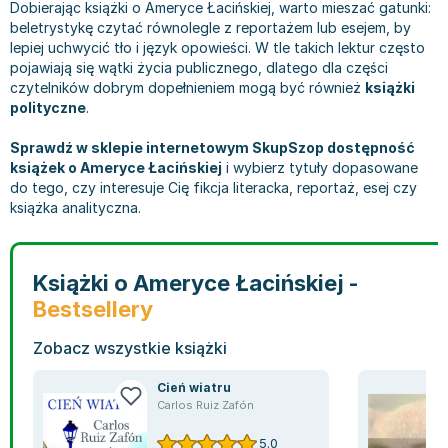
Filologia - książki
Książki dla dzieci 9-12 lat
Stefan Żeromski
Dobierając książki o Ameryce Łacińskiej, warto mieszać gatunki:
beletrystykę czytać równolegle z reportażem lub esejem, by
Książki filozoficzne
Książki edukacyjne dla dzieci 9-12 lat
Henryk Sienkiewicz
lepiej uchwycić tło i język opowieści. W tle takich lektur często
Inne
Literatura dla dzieci 9-12 lat
Juliusz Słowacki
pojawiają się wątki życia publicznego, dlatego dla części
Kulturoznawstwo, antropologia - książki
Poznawanie świata dla dzieci 9-12 lat - książki
Jacek Piekara
czytelników dobrym dopełnieniem mogą być również
książki
polityczne
.
Książki o naukach politycznych
Książki o zainteresowaniach dla dzieci 9-12 lat
Meg Cabot
Książki pedagogiczne
Książki dla młodzieży
James Rollins
Sprawdź w sklepie internetowym SkupSzop dostępność
Psychologia - książki
Literatura dla młodzieży
Maria Konopnicka
książek o Ameryce Łacińskiej
i wybierz tytuły dopasowane
do tego, czy interesuje Cię fikcja literacka, reportaż, esej czy
Socjologia - książki
Literatura popularno-naukowa
Paulo Coelho
książka analityczna.
Książki: Religie i wyznania
Społeczeństwo i rozwój osobisty - książki
Rick Riordan
Inne
Lektury i pomoce szkolne
John Flanagan
Książki: Buddyzm
Lektury do gimnazjów i szkół średnich
Graham Masterton
Książki o Ameryce Łacińskiej -
Książki: Chrześcijaństwo
Lektury do szkoły podstawowej
Astrid Lindgren
Bestsellery
Książki: Islam
Szkoły wyższe - książki
Anna Ficner-Ogonowska
Książki: Judaizm
Bibliotekoznawstwo - książki
Federico Moccia
Zobacz wszystkie książki
Książki: Rozwój osobisty
Książki o ekonomii i finansach - szkoły wyższe
Harlan Coben
Cień wiatru
Inne
Książki do filologii - szkoły wyższe
Katarzyna Michalak
Carlos Ruiz Zafón
Książki: Kariera i sukces
Książki medyczne dla studentów
Daniel Defoe
5.0