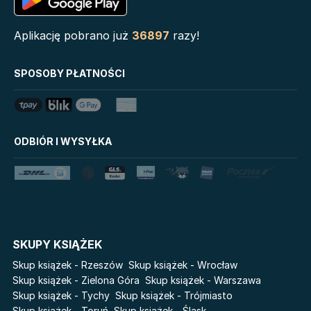
Serie
Aplikację pobrano już
36897
razy!
Biblioteka Zarządcy
Klątwa Przodków
Dokumentacji
Mój Pierwszy Atlas
SPOSOBY PŁATNOŚCI
Mystic
Tim Marshall on
Grzeszni Miliarderzy
Geopolitics
LoveBook
Stalking Jack the Ripper
ODBIÓR I WYSYŁKA
Uniwersum Reina Roja
Disney Uczy
Królestwo kłamstw
Star Wars Darth Vader
Lato
Fala
Salt Modern Fiction
The Powerless Trilogy
Cykle
SKUPY KSIĄŻEK
Światy Pilipiuka
Pamiętniki Wampirów
Skup książek - Rzeszów
Skup książek - Wrocław
Cień od wschodu
Basia. Wielka księga.
Skup książek - Zielona Góra
Skup książek - Warszawa
Poznawaj świat z Basią
Skup książek - Tychy
Skup książek - Trójmiasto
Przebudzenie powietrza
Skup książek - Toruń
Skup książek - Śląsk