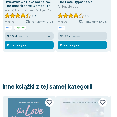
Dziedzictwo Hawthorne'ów.
The Love Hypothesis
Zan
The Inheritance Games. Tom
Ali Hazelwood
Joa
2
Maciej Potulny
,
Jennifer Lynn Barnes
4.5
4.0
Pakujemy 10.08
Pakujemy 10.08
Miękka
Miękka
Mię
Nowa
Używana
Nowa
Now
9.50 zł
35.85 zł
18.
widoczne ślady używania
nowa
Do koszyka
Do koszyka
D
Inne książki z tej samej kategorii