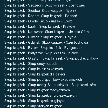
The Hazel Wood
Pieśń Lwicy
Skup książek - Szczecin
Skup książek - Sosnowiec
Zmierzch
Akademia wampirów
Skup książek - Siedlce
Skup książek - Rybnik
Faye
Skup książek - Radom
Skup książek - Poznań
Karneval
Skup książek - Opole
Skup książek - Łódź
Katie Maguire
Baśń o złamanym sercu
Skup książek - Lublin
Skup książek - Kraków
Liceum Freuda
Prosta zabawa
Skup książek - Katowice
Skup książek - Jelenia Góra
Sherlock Holmes Society
Skup książek - Gliwice
Skup książek - Gdynia
Skup książek - Gdańsk
Skup książek - Częstochowa
Skup książek - Bytom
Skup książek - Bydgoszcz
Skup książek - Białystok
Skup książek - Kielce
Skup książek - Olsztyn
Skup książek - Skup podrecznikow
Skup książek - Skup encyklopedii
Skup książek - Skup lektur szkolnych
Skup książek - Skup książek dla dzieci
Skup książek - Skup podręczników akademickich
Skup książek - Skup mang
Skup książek - Skup komiksów
Skup książek - Skup książek medycznych
Skup książek - Skup książek anglojęzycznych
Skup książek - Skup książek religijnych
Skup książek - Skup starych książek