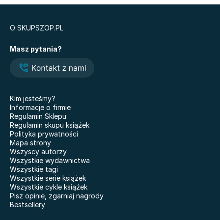
O SKUPSZOP.PL
Książki
Masz pytania?
Legendy i Latte
Glukozowa rewolucja
Hazel Wood. Tom 1
The Love Hypothesis
Atomowe nawyki. Drobne
Kiedy twoja złość
zmiany, niezwykłe efekty
krzywdzi dziecko.
Kim jesteśmy?
Poradnik dla rodziców
Nauczyciele
Informacje o firmie
Dziewczyny z Syberii
Regulamin Sklepu
Nie mówię żegnaj
Regulamin skupu książek
101 bajek
Polityka prywatności
Co wyszeptał nam deszcz
Mapa strony
Doktor Jekyll i pan Hyde
Właśnie że tak! Nigdy w
Wszyscy autorzy
życiu! 20 lat później
Miłość. Twisted
Wszystkie wydawnictwa
Wszystkie tagi
Kicia Kocia gotuje
Grunt pod nogami BR
Wszystkie serie książek
Wszystkie cykle książek
Pisz opinie, zgarniaj nagrody
Bestsellery
Modlitwa za nieśmiałe korony
Biologia na czasie.
drzew
Podręcznik. Klasa 1.