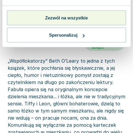
880 zł
Zezwól na wszystkie
Spersonalizuj
Opinia
Dodana przez
Emilia B.
użytkownika
w dniu
02.07.2025
sklepu
„Współlokatorzy” Beth O’Leary to jedna z tych
książek, które pochłania się błyskawicznie, a jej
ciepło, humor i nietuzinkowy pomysł zostają z
czytelnikiem na długo po zakończeniu lektury.
Fabuła opiera się na oryginalnym koncepcie
dzielenia mieszkania... i łóżka, ale nie w tradycyjnym
sensie. Tiffy i Leon, główni bohaterowie, dzielą to
samo łóżko w tym samym mieszkaniu, ale nigdy się
nie widują – on pracuje nocami, ona za dnia.
Komunikują się wyłącznie za pomocą karteczek
zostawianych w mieszkaniu, co prowadzi do wielu