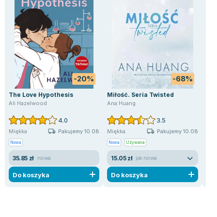
-20%
-68%
The Love Hypothesis
Miłość. Seria Twisted
Z 
Ali Hazelwood
Ana Huang
Nic
4.0
3.5
Pakujemy 10.08
Pakujemy 10.08
Miękka
Miękka
Mię
Nowa
Nowa
Używana
Uży
35.85 zł
15.05 zł
9.
nowa
jak nowa
Do koszyka
Do koszyka
D