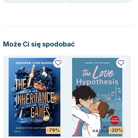
Lorraine Warren
Ajahn Brahm
Lucinda Riley
Jacek Walkiewicz
Może Ci się spodobać
-79%
-20%