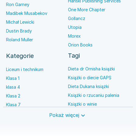
Hanski Publishing Services
Ron Garney
One More Chapter
Madibek Musabekov
Gollancz
Michał Lewicki
Utopia
Dustin Brady
Morex
Roland Muller
Orion Books
Tagi
Kategorie
Dieta dr Ornisha książki
Liceum i technikum
Książki o diecie GAPS
Klasa 1
Dieta Dukana książki
klasa 4
Książki o rzucaniu palenia
Klasa 2
Książki o winie
Klasa 7
Książki o anestezjologii
Szkoła średnia
Pokaż więcej
Książki o brydżu
Język niemiecki
Książki o prawie autorskim
Nauki ścisłe