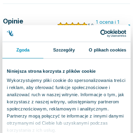
Opinie
1 ocena i 1
5.0
użytkowników
recenzja
Zgoda
Szczegóły
O plikach cookies
Niniejsza strona korzysta z plików cookie
Wykorzystujemy pliki cookie do spersonalizowania treści
Napisz opinię o książce i wygraj
i reklam, aby oferować funkcje społecznościowe i
nagrodę!
analizować ruch w naszej witrynie. Informacje o tym, jak
W każdym miesiącu wybieramy najlepsze opinie i
korzystasz z naszej witryny, udostępniamy partnerom
nagradzamy recenzentów.
społecznościowym, reklamowym i analitycznym.
DOWIEDZ SIĘ WIĘCEJ
Partnerzy mogą połączyć te informacje z innymi danymi
otrzymanymi od Ciebie lub uzyskanymi podczas
Wartość nagród w tym miesiącu
korzystania z ich usług.