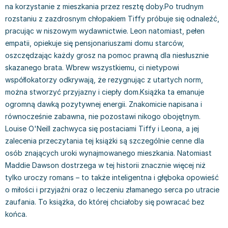
na korzystanie z mieszkania przez resztę doby.Po trudnym
Książki: Prawo konstytucyjne
Książki: Film, muzyka, teatr
Książki dla dzieci 3-5 lat
Książki: Zdrowie
Dean Koontz
rozstaniu z zazdrosnym chłopakiem Tiffy próbuje się odnaleźć,
Książki: Prawo międzynarodowe
Książki: Historia sztuki
Książki: bajki dla dzieci 3-5 lat
Kuchnia i diety - książki
Andrzej Sapkowski
pracując w niszowym wydawnictwie. Leon natomiast, pełen
Książki: Prawo - orzecznictwo
Książki o architekturze
Kolorowanki i książki do naklejania 3-5 lat
Autorskie książki kucharskie
Stephenie Meyer
empatii, opiekuje się pensjonariuszami domu starców,
Książki: Prawo pracy
Książki: Sztuka użytkowa
Książki do nauki języków obcych 3-5 lat
Ciasta, desery, wypieki - książki
Robert Ludlum
oszczędzając każdy grosz na pomoc prawną dla niesłusznie
Książki: Prawo Unii Europejskiej
Książki: Sztuki wizualne
Książki do nauki pisania i liczenia 3-5 lat
Diety, zdrowe żywienie - książki
Maria Czubaszek
skazanego brata. Wbrew wszystkiemu, ci nietypowi
Teksty aktów prawnych
Inne
Książki grające, z puzzlami i magnesami 3-5 lat
Książki kucharskie
Nora Roberts
współlokatorzy odkrywają, że rezygnując z utartych norm,
Książki medyczne i naukowe
Kreatywne i aktywizujące książki dla dzieci 3-5 lat
Kuchnia polska - książki
Mario Vargas Llosa
można stworzyć przyjazny i ciepły dom.Książka ta emanuje
Chemia - książki
Poznawanie świata dla dzieci 3-5 lat - książki
Napoje - książki
Katarzyna Grochola
ogromną dawką pozytywnej energii. Znakomicie napisana i
Książki o fizyce i astronomii
Książki o zainteresowaniach dla dzieci 3-5 lat
Książki: Poradniki
Ewa Nowak
równocześnie zabawna, nie pozostawi nikogo obojętnym.
Geografia - książki
Książki dla dzieci 6-8 lat
Inne
Robin Cook
Louise O'Neill zachwyca się postaciami Tiffy i Leona, a jej
Inne
Książki do nauki czytania 6-8 lat
Książki: Dom, ogród - poradniki
Carlos Ruiz Zafon
zalecenia przeczytania tej książki są szczególnie cenne dla
Książki do matematyki
Książki do nauki języków obcych 6-8 lat
Książki: Hobby - poradniki
Konrad Gaca
osób znających uroki wynajmowanego mieszkania. Natomiast
Maddie Dawson dostrzega w tej historii znacznie więcej niż
Książki medyczne
Książki do nauki pisania i liczenia 6-8 lat
Książki: Moda, uroda, savoir vivre - poradniki
Jerzy Zięba
tylko uroczy romans – to także inteligentna i głęboka opowieść
Książki do nauk przyrodniczych
Kreatywne i aktywizujące książki dla dzieci 6-8 lat
Książki pamiątkowe
Jodi Picoult
o miłości i przyjaźni oraz o leczeniu złamanego serca po utracie
Technika, inżynieria, technologia - książki, podręczniki -
Literatura dla dzieci 6-8 lat
Pozostałe książki
Dorota Terakowska
zaufania. To książka, do której chciałoby się powracać bez
nauki ścisłe
Poznawanie świata dla dzieci 6-8 lat - książki
Abbi Glines
końca.
Książki do nauk społecznych i humanistycznych
Książki o zainteresowaniach dla dzieci 6-8 lat
Alfred Szklarski