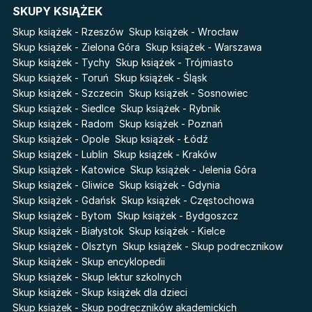
SKUPY KSIĄŻEK
Światy Pilipiuka
Pamiętniki Wampirów
Skup książek - Rzeszów
Skup książek - Wrocław
Cień od wschodu
Basia. Wielka księga.
Skup książek - Zielona Góra
Skup książek - Warszawa
Poznawaj świat z Basią
Skup książek - Tychy
Skup książek - Trójmiasto
Przebudzenie powietrza
Skup książek - Toruń
Skup książek - Śląsk
The Hazel Wood
Pieśń Lwicy
Skup książek - Szczecin
Skup książek - Sosnowiec
Zmierzch
Akademia wampirów
Skup książek - Siedlce
Skup książek - Rybnik
Faye
Skup książek - Radom
Skup książek - Poznań
Karneval
Skup książek - Opole
Skup książek - Łódź
Katie Maguire
Baśń o złamanym sercu
Skup książek - Lublin
Skup książek - Kraków
Liceum Freuda
Prosta zabawa
Skup książek - Katowice
Skup książek - Jelenia Góra
Sherlock Holmes Society
Skup książek - Gliwice
Skup książek - Gdynia
Skup książek - Gdańsk
Skup książek - Częstochowa
Skup książek - Bytom
Skup książek - Bydgoszcz
Skup książek - Białystok
Skup książek - Kielce
Skup książek - Olsztyn
Skup książek - Skup podrecznikow
Skup książek - Skup encyklopedii
Skup książek - Skup lektur szkolnych
Skup książek - Skup książek dla dzieci
Skup książek - Skup podręczników akademickich