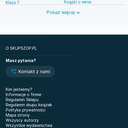
Książki o winie
Klasa 7
Książki o anestezjologii
Szkoła średnia
Pokaż więcej
Książki o brydżu
Język niemiecki
Książki o prawie autorskim
Nauki ścisłe
O SKUPSZOP.PL
Książki
Masz pytania?
Legendy i Latte
Glukozowa rewolucja
Hazel Wood. Tom 1
The Love Hypothesis
Atomowe nawyki. Drobne
Kiedy twoja złość
zmiany, niezwykłe efekty
krzywdzi dziecko.
Kim jesteśmy?
Poradnik dla rodziców
Nauczyciele
Informacje o firmie
Dziewczyny z Syberii
Regulamin Sklepu
Nie mówię żegnaj
Regulamin skupu książek
101 bajek
Polityka prywatności
Co wyszeptał nam deszcz
Mapa strony
Doktor Jekyll i pan Hyde
Właśnie że tak! Nigdy w
Wszyscy autorzy
życiu! 20 lat później
Miłość. Twisted
Wszystkie wydawnictwa