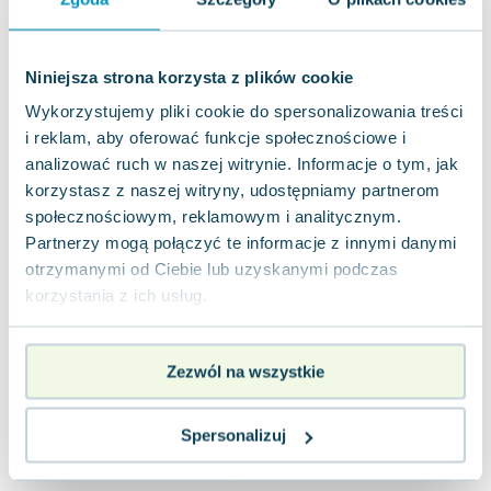
Niniejsza strona korzysta z plików cookie
Wykorzystujemy pliki cookie do spersonalizowania treści
i reklam, aby oferować funkcje społecznościowe i
analizować ruch w naszej witrynie. Informacje o tym, jak
korzystasz z naszej witryny, udostępniamy partnerom
społecznościowym, reklamowym i analitycznym.
-64%
Partnerzy mogą połączyć te informacje z innymi danymi
otrzymanymi od Ciebie lub uzyskanymi podczas
Bebechy, czyli ciało
101 bajek
Kar
człowieka pod lupą
praca zbiorowa
,
Charles Perrault
,
Katarzy
Mari
korzystania z ich usług.
Adam Mirek
0.0
5.0
Pakujemy 10.08
Pakujemy 10.08
Miękka
Miękka
Mię
Zezwól na wszystkie
Używana
Używana
Wyprzedaż
Uży
16.18 zł
24.47 zł
6.
dobry
dobry
Spersonalizuj
Do koszyka
Do koszyka
D