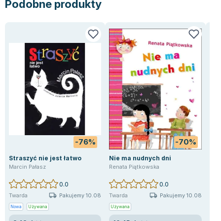
Podobne produkty
Lorraine Warren
Ajahn Brahm
Lucinda Riley
Jacek Walkiewicz
-76%
-70%
Straszyć nie jest łatwo
Nie ma nudnych dni
Jac
nau
Marcin Pałasz
Renata Piątkowska
wil
Mic
0.0
0.0
Pakujemy 10.08
Pakujemy 10.08
Twarda
Twarda
Mię
Nowa
Używana
Używana
Uży