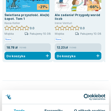
-21%
-66%
Świetlana przyszłość. Ale(k)
Ale zadanie! Przygody wsród
Ćwi
Łopot. Tom 1
liczb
Mich
Kasia Keller
Irene Venturi
0.0
0.0
Pakujemy 10.08
Pakujemy 10.08
Miękka
Miękka
Mię
Nowa
Nowa
Now
18.78 zł
12.23 zł
5.
nowa
nowa
Do koszyka
Do koszyka
D
Inne książki z tej samej kategorii
Zgoda
Szczegóły
O plikach cookies