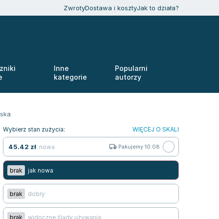
Zwroty
Dostawa i koszty
Jak to działa?
zniki
Inne
Popularni
e
kategorie
autorzy
ńska
Wybierz stan zużycia:
WIĘCEJ O SKALI
45.42
zł
nowa
Pakujemy 10.08
brak
jak nowa
brak
dobry
brak
widoczne ślady używania