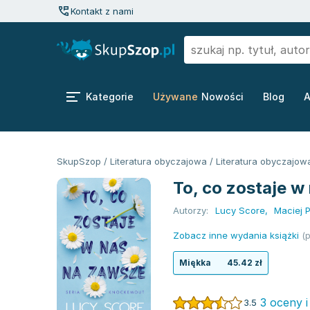
Kontakt z nami
Kategorie
Używane
Nowości
Blog
A
SkupSzop
/
Literatura obyczajowa
/
Literatura obyczajow
To, co zostaje w
Autorzy:
Lucy Score
,
Maciej P
Zobacz inne wydania książki
(p
Miękka
45.42 zł
3 oceny i
3.5