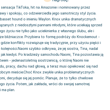
, sensacja TikToka, hit na Amazonie i nominowany przez
wy i spokoju, co odzwierciedla jego samotniczy styl życia.
 basset hound o imieniu Waylon. Knox unika dramatycznych
iązanych z niedoszłymi pannami młodymi, które uciekają sprzed
go życiu nie tylko jako uciekinierka z własnego ślubu, ale i
rze bliźniaczce. Przybiera to formę podróży do Knockemout -
gdzie konflikty rozwiązuje się tradycyjnie, przy użyciu pięści i
e kolejności.Naomi szybko odkrywa, że jej siostra, Tina, nadal
, jak kiedyś. Po kradzieży samochodu Naomi, Tina pozostawia ją
em - jedenastoletnią siostrzenicą, o której Naomi nie
zdu, pracy, dachu nad głową, a teraz musi opiekować się nad
 obcym mieście.Choć Knox zwykle unika problematycznych
omi, decyduje się jej pomóc. Planuje, że to tylko chwilowe
o życia. Potem, jak zakłada, wróci do swojej samotnej
i ma plan.