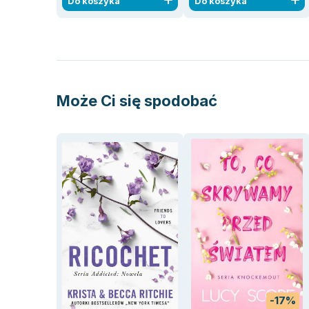
Do koszyka
Do koszyka
Może Ci się spodobać
-17%