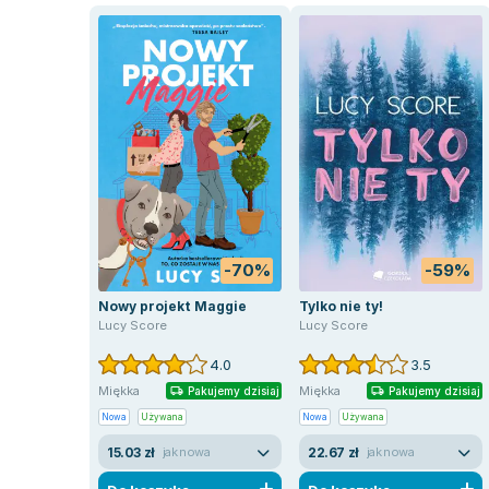
-70%
-59%
Nowy projekt Maggie
Tylko nie ty!
Lucy Score
Lucy Score
4.0
3.5
Miękka
Miękka
Pakujemy dzisiaj
Pakujemy dzisiaj
Nowa
Używana
Nowa
Używana
15.03 zł
22.67 zł
jak nowa
jak nowa