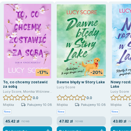
-17%
-20%
To, co chcemy zostawić
Dawne błędy w Story Lake
Nowy rozdz
za sobą
Lake
Lucy Score
Lucy Score
,
Monika Wiśniewska
Lucy Score
0.0
0.0
Pakujemy 10.08
Pakujemy 10.08
Miękka
Miękka
Miękka
Nowa
Nowa
Nowa
45.42 zł
47.82 zł
43.83 zł
nowa
nowa
n