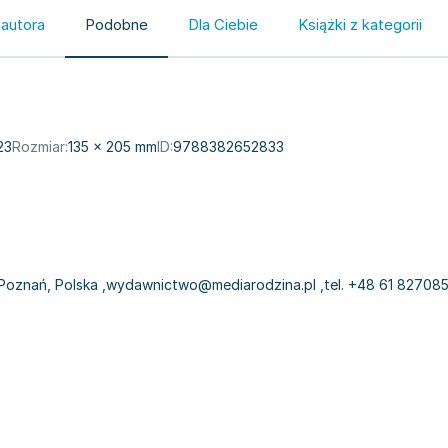
 autora
Podobne
Dla Ciebie
Książki z kategorii
23
Rozmiar:
135 × 205 mm
ID:
9788382652833
 Poznań, Polska
,
wydawnictwo@mediarodzina.pl
,
tel. +48 61 82708