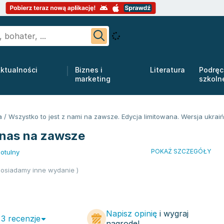
ktualności
Biznes i
Literatura
Podręc
marketing
szkoln
a
/
Wszystko to jest z nami na zawsze. Edycja limitowana. Wersja ukrai
 nas na zawsze
POKAŻ SZCZEGÓŁY
otulny
osiadamy inne wydanie )
Napisz opinię
i wygraj
 3 recenzje
nagrodę!