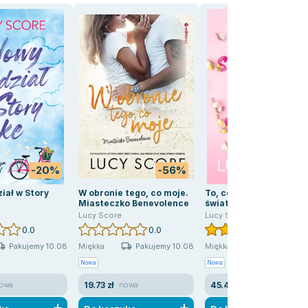
-20%
-56%
-17
iał w Story
W obronie tego, co moje.
To, co skrywamy przed
Miasteczko Benevolence
światem
Lucy Score
Lucy Score
0.0
0.0
5.0
Pakujemy 10.08
Pakujemy 10.08
Pakujemy 10
Miękka
Miękka
Nowa
Nowa
19.73 zł
45.42 zł
owa
nowa
nowa