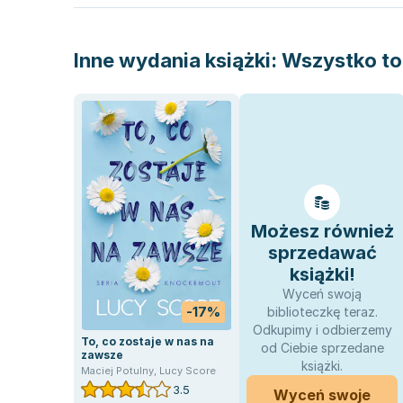
Inne wydania książki:
Wszystko to 
Możesz również
sprzedawać
książki!
Wyceń swoją
-17%
biblioteczkę teraz.
Odkupimy i odbierzemy
To, co zostaje w nas na
od Ciebie sprzedane
zawsze
książki.
Maciej Potulny
,
Lucy Score
3.5
Wyceń swoje