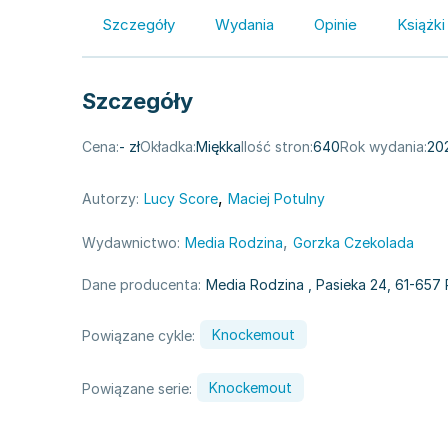
Szczegóły
Wydania
Opinie
Książki
Szczegóły
Cena:
- zł
Okładka:
Miękka
Ilość stron:
640
Rok wydania:
20
,
Autorzy:
Lucy Score
Maciej Potulny
,
Wydawnictwo:
Media Rodzina
Gorzka Czekolada
Dane producenta:
Media Rodzina
, Pasieka 24, 61-657
Knockemout
Powiązane cykle:
Knockemout
Powiązane serie: