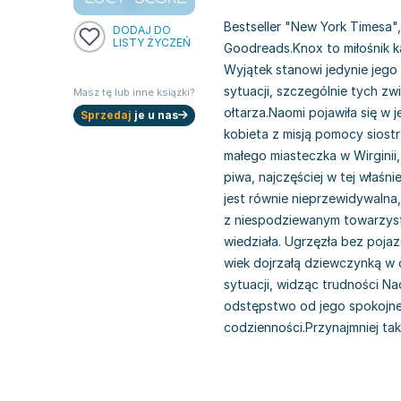
Bestseller "New York Timesa"
DODAJ DO
LISTY ŻYCZEŃ
Goodreads.Knox to miłośnik ka
Wyjątek stanowi jedynie jego
sytuacji, szczególnie tych zw
Masz tę lub inne książki?
ołtarza.Naomi pojawiła się w je
Sprzedaj
je u nas
kobieta z misją pomocy siost
małego miasteczka w Wirginii, 
piwa, najczęściej w tej właśni
jest równie nieprzewidywalna
z niespodziewanym towarzystw
wiedziała. Ugrzęzła bez poja
wiek dojrzałą dziewczynką w
sytuacji, widząc trudności Na
odstępstwo od jego spokojneg
codzienności.Przynajmniej tak