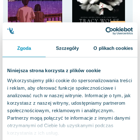
-20%
-80%
Co wyszeptał nam deszcz
Crave. Pragnienie
Jak
Sta
Joanna Balicka
Tracy Wolff
,
Malwina Drozdowska
Tom
Mal
Zgoda
Szczegóły
O plikach cookies
2.5
0.0
Pakujemy 10.08
Pakujemy 10.08
Miękka
Miękka
Mię
Nowa
Nowa
Używana
Now
Niniejsza strona korzysta z plików cookie
33.45 zł
11.85 zł
15
nowa
dobry
Wykorzystujemy pliki cookie do spersonalizowania treści
Do koszyka
Do koszyka
D
i reklam, aby oferować funkcje społecznościowe i
analizować ruch w naszej witrynie. Informacje o tym, jak
korzystasz z naszej witryny, udostępniamy partnerom
społecznościowym, reklamowym i analitycznym.
Partnerzy mogą połączyć te informacje z innymi danymi
otrzymanymi od Ciebie lub uzyskanymi podczas
korzystania z ich usług.
Opinie
0 ocen i 0