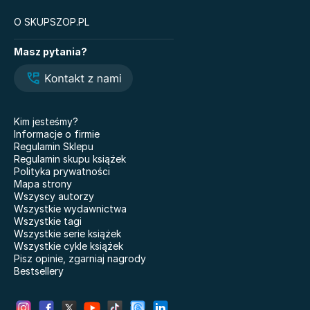
O SKUPSZOP.PL
Książki
Masz pytania?
Legendy i Latte
Glukozowa rewolucja
Hazel Wood. Tom 1
The Love Hypothesis
Atomowe nawyki. Drobne
Kiedy twoja złość
zmiany, niezwykłe efekty
krzywdzi dziecko.
Kim jesteśmy?
Poradnik dla rodziców
Nauczyciele
Informacje o firmie
Dziewczyny z Syberii
Regulamin Sklepu
Nie mówię żegnaj
Regulamin skupu książek
101 bajek
Polityka prywatności
Co wyszeptał nam deszcz
Mapa strony
Doktor Jekyll i pan Hyde
Właśnie że tak! Nigdy w
Wszyscy autorzy
życiu! 20 lat później
Miłość. Twisted
Wszystkie wydawnictwa
Wszystkie tagi
Kicia Kocia gotuje
Grunt pod nogami BR
Wszystkie serie książek
Wszystkie cykle książek
Pisz opinie, zgarniaj nagrody
Bestsellery
Modlitwa za nieśmiałe korony
Biologia na czasie.
drzew
Podręcznik. Klasa 1.
Zakres rozszerzony.