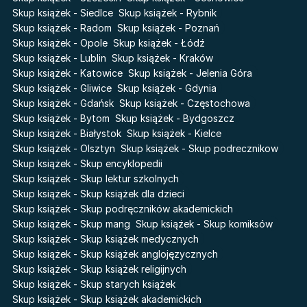
Zmierzch
Akademia wampirów
Skup książek - Siedlce
Skup książek - Rybnik
Faye
Skup książek - Radom
Skup książek - Poznań
Karneval
Skup książek - Opole
Skup książek - Łódź
Katie Maguire
Baśń o złamanym sercu
Skup książek - Lublin
Skup książek - Kraków
Liceum Freuda
Prosta zabawa
Skup książek - Katowice
Skup książek - Jelenia Góra
Sherlock Holmes Society
Skup książek - Gliwice
Skup książek - Gdynia
Skup książek - Gdańsk
Skup książek - Częstochowa
Skup książek - Bytom
Skup książek - Bydgoszcz
Skup książek - Białystok
Skup książek - Kielce
Skup książek - Olsztyn
Skup książek - Skup podrecznikow
Skup książek - Skup encyklopedii
Skup książek - Skup lektur szkolnych
Skup książek - Skup książek dla dzieci
Skup książek - Skup podręczników akademickich
Skup książek - Skup mang
Skup książek - Skup komiksów
Skup książek - Skup książek medycznych
Skup książek - Skup książek anglojęzycznych
Skup książek - Skup książek religijnych
Skup książek - Skup starych książek
Skup książek - Skup książek akademickich