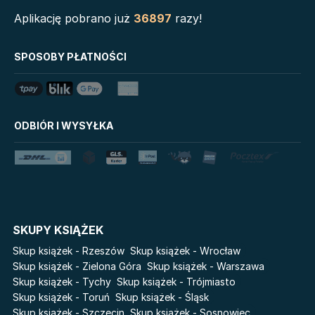
Serie
Aplikację pobrano już
36897
razy!
Biblioteka Zarządcy
Klątwa Przodków
Dokumentacji
Mój Pierwszy Atlas
SPOSOBY PŁATNOŚCI
Mystic
Tim Marshall on
Grzeszni Miliarderzy
Geopolitics
LoveBook
Stalking Jack the Ripper
ODBIÓR I WYSYŁKA
Uniwersum Reina Roja
Disney Uczy
Królestwo kłamstw
Star Wars Darth Vader
Lato
Fala
Salt Modern Fiction
The Powerless Trilogy
Cykle
SKUPY KSIĄŻEK
Światy Pilipiuka
Pamiętniki Wampirów
Skup książek - Rzeszów
Skup książek - Wrocław
Cień od wschodu
Basia. Wielka księga.
Skup książek - Zielona Góra
Skup książek - Warszawa
Poznawaj świat z Basią
Skup książek - Tychy
Skup książek - Trójmiasto
Przebudzenie powietrza
Skup książek - Toruń
Skup książek - Śląsk
The Hazel Wood
Pieśń Lwicy
Skup książek - Szczecin
Skup książek - Sosnowiec