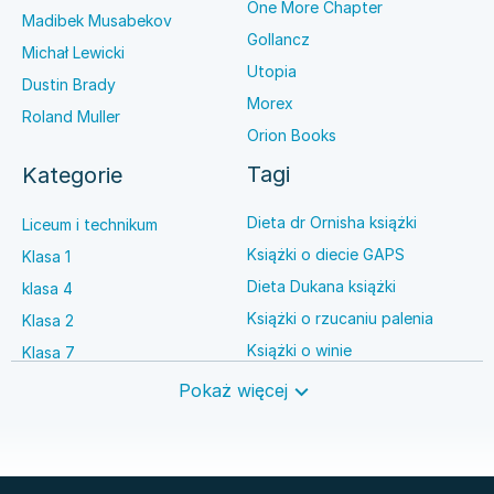
One More Chapter
Madibek Musabekov
Gollancz
Michał Lewicki
Utopia
Dustin Brady
Morex
Roland Muller
Orion Books
Tagi
Kategorie
Dieta dr Ornisha książki
Liceum i technikum
Książki o diecie GAPS
Klasa 1
Dieta Dukana książki
klasa 4
Książki o rzucaniu palenia
Klasa 2
Książki o winie
Klasa 7
Książki o anestezjologii
Szkoła średnia
Pokaż więcej
Książki o brydżu
Język niemiecki
Książki o prawie autorskim
Nauki ścisłe