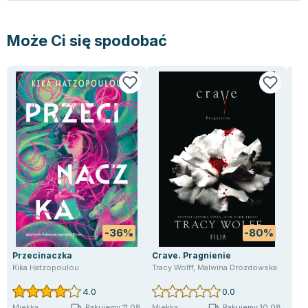
Lorraine Warren
Ajahn Brahm
Może Ci się spodobać
Lucinda Riley
Jacek Walkiewicz
-36%
-80%
Przecinaczka
Crave. Pragnienie
Now
Tom
Kika Hatzopoulou
Tracy Wolff
,
Malwina Drozdowska
Deb
4.0
0.0
Pakujemy 11.08
Pakujemy 10.08
Miękka
Miękka
Mię