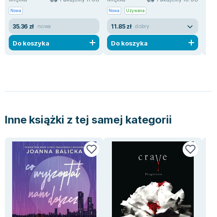
Nowa
Nowa
Używana
Uży
35.36 zł
11.85 zł
2.
nowa
dobry
Do koszyka
Do koszyka
D
Inne książki z tej samej kategorii