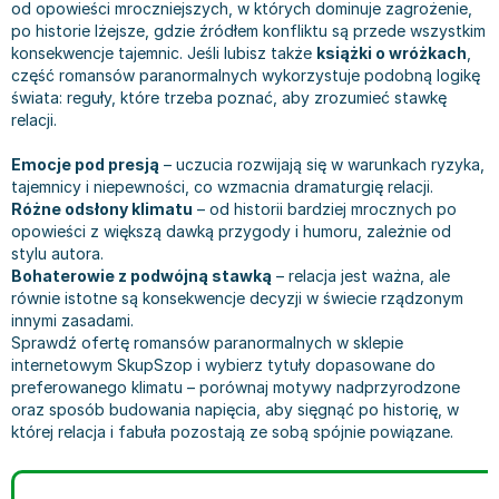
Filologia - książki
Książki dla dzieci 9-12 lat
Stefan Żeromski
od opowieści mroczniejszych, w których dominuje zagrożenie,
po historie lżejsze, gdzie źródłem konfliktu są przede wszystkim
Książki filozoficzne
Książki edukacyjne dla dzieci 9-12 lat
Henryk Sienkiewicz
konsekwencje tajemnic. Jeśli lubisz także
książki o wróżkach
,
Inne
Literatura dla dzieci 9-12 lat
Juliusz Słowacki
część romansów paranormalnych wykorzystuje podobną logikę
Kulturoznawstwo, antropologia - książki
Poznawanie świata dla dzieci 9-12 lat - książki
Jacek Piekara
świata: reguły, które trzeba poznać, aby zrozumieć stawkę
relacji.
Książki o naukach politycznych
Książki o zainteresowaniach dla dzieci 9-12 lat
Meg Cabot
Książki pedagogiczne
Książki dla młodzieży
James Rollins
Emocje pod presją
– uczucia rozwijają się w warunkach ryzyka,
Psychologia - książki
Literatura dla młodzieży
Maria Konopnicka
tajemnicy i niepewności, co wzmacnia dramaturgię relacji.
Różne odsłony klimatu
– od historii bardziej mrocznych po
Socjologia - książki
Literatura popularno-naukowa
Paulo Coelho
opowieści z większą dawką przygody i humoru, zależnie od
Książki: Religie i wyznania
Społeczeństwo i rozwój osobisty - książki
Rick Riordan
stylu autora.
Inne
Lektury i pomoce szkolne
John Flanagan
Bohaterowie z podwójną stawką
– relacja jest ważna, ale
Książki: Buddyzm
Lektury do gimnazjów i szkół średnich
Graham Masterton
równie istotne są konsekwencje decyzji w świecie rządzonym
innymi zasadami.
Książki: Chrześcijaństwo
Lektury do szkoły podstawowej
Astrid Lindgren
Sprawdź ofertę romansów paranormalnych w sklepie
Książki: Islam
Szkoły wyższe - książki
Anna Ficner-Ogonowska
internetowym SkupSzop i wybierz tytuły dopasowane do
Książki: Judaizm
Bibliotekoznawstwo - książki
Federico Moccia
preferowanego klimatu – porównaj motywy nadprzyrodzone
oraz sposób budowania napięcia, aby sięgnąć po historię, w
Książki: Rozwój osobisty
Książki o ekonomii i finansach - szkoły wyższe
Harlan Coben
której relacja i fabuła pozostają ze sobą spójnie powiązane.
Inne
Książki do filologii - szkoły wyższe
Katarzyna Michalak
Książki: Kariera i sukces
Książki medyczne dla studentów
Daniel Defoe