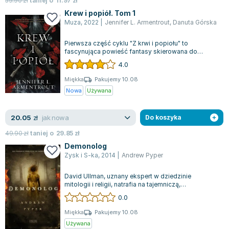
59.90
zł
taniej o
11.97
zł
Krew i popiół. Tom 1
Muza
,
2022
|
Jennifer L. Armentrout
,
Danuta Górska
Pierwsza część cyklu "Z krwi i popiołu" to
fascynująca powieść fantasy skierowana do
młodzieży i dorosłych, którzy cenią sobie now...
4.0
Miękka
Pakujemy 10.08
Nowa
Używana
jak nowa
20.05
zł
Do koszyka
49.90
zł
taniej o
29.85
zł
Demonolog
Zysk i S-ka
,
2014
|
Andrew Pyper
David Ullman, uznany ekspert w dziedzinie
mitologii i religii, natrafia na tajemniczą,
niematerialną siłę, która zaczyna prześlado...
0.0
Miękka
Pakujemy 10.08
Używana