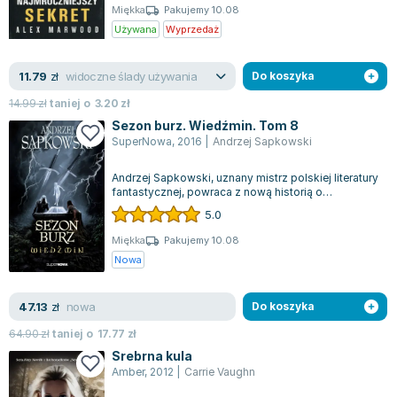
Miękka
Pakujemy 10.08
Używana
Wyprzedaż
widoczne ślady używania
11.79
zł
Do koszyka
14.99
zł
taniej o
3.20
zł
Sezon burz. Wiedźmin. Tom 8
SuperNowa
,
2016
|
Andrzej Sapkowski
Andrzej Sapkowski, uznany mistrz polskiej literatury
fantastycznej, powraca z nową historią o
Wiedźminie, która zaskakuje i fascyn...
5.0
Miękka
Pakujemy 10.08
Nowa
nowa
47.13
zł
Do koszyka
64.90
zł
taniej o
17.77
zł
Srebrna kula
Amber
,
2012
|
Carrie Vaughn