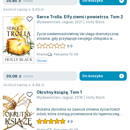
nowa
35.85
zł
Do koszyka
Joseph Murphy
44.90
zł
taniej o
9.05
zł
Jan Sztaudynger
Serce Trolla. Elfy ziemi i powietrza. Tom 2
Aleksander Puszkin
Wydawnictwo Jaguar
,
2021
|
Holly Black
Oscar Wilde
Życie siedemnastoletniej Val ulega dramatycznej
Małgorzata Ohme
zmianie, gdy przyłapuje swojego chłopaka w
Maddie Ziegler
dającej do myślenia sytuacji z jej włas...
0.0
Leszek Czarnecki
Miękka
Pakujemy 10.08
Joanna Racewicz
Nowa
Maria Seweryn
Janina Zającówna
nowa
35.06
zł
Do koszyka
Eric Helms
39.90
zł
taniej o
4.84
zł
Anna Prus (oprac.)
Okrutny książę. Tom 1
Nela Mała Reporterka
Wydawnictwo Jaguar
,
2018
|
Holly Black
Agnieszka Maciąg
Brutalna zbrodnia na zawsze zmienia życie trzech
Barbara Wrzesińska
sióstr, które zostają przeniesione do tajemniczego
Terry Pratchett
świata elfów znanego jako mroc...
4.9
Virginia Woolf
Miękka
Pakujemy 10.08