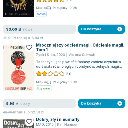
Miękka
Pakujemy 10.08
Nowa
nowa
33.06
zł
Do koszyka
39.90
zł
taniej o
6.84
zł
Mroczniejszy odcień magii. Odcienie magii.
Tom 1
Zysk i S-ka
,
2020
|
Victoria Schwab
Ta fascynująca powieść fantasy zabiera czytelnika
do świata równoległych Londynów, pełnych magii i
ciekawych postaci. W Szarym Lon...
2.0
Miękka
Pakujemy 10.08
Używana
dobry
9.99
zł
Do koszyka
42.90
zł
taniej o
32.91
zł
Dobry, zły i nieumarły
MAG
,
2010
|
Kim Harrison