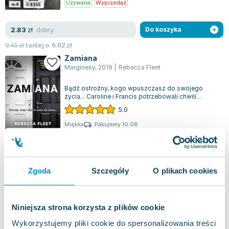
Używana
Wyprzedaż
dobry
2.83
zł
Do koszyka
9.45
zł
taniej o
6.62
zł
Zamiana
Marginesy
,
2019
|
Rebecca Fleet
Bądź ostrożny, kogo wpuszczasz do swojego
życia... Caroline i Francis potrzebowali chwili
wytchnienia od codziennych kłopotów, pra...
5.0
Miękka
Pakujemy 10.08
Używana
jak nowa
8.21
zł
Do koszyka
Zgoda
Szczegóły
O plikach cookies
34.90
zł
taniej o
26.69
zł
Zakon Drzewa Pomarańczy. Część 1
Sine Qua Non
,
2022
|
Samantha Shannon
Niniejsza strona korzysta z plików cookie
W głębi ziemi starożytny przeciwnik budzi się z
Wykorzystujemy pliki cookie do spersonalizowania treści