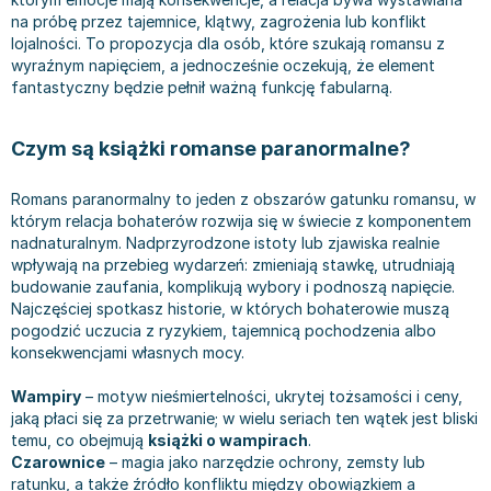
Bajki wiersze
Książki: finanse, księgowość, bankowość
Książki: pamiętniki, dzienniki i listy
Liceum i technikum
Książki o sportowcach
Julian Tuwim
na próbę przez tajemnice, klątwy, zagrożenia lub konflikt
lojalności. To propozycja dla osób, które szukają romansu z
Do kolorowania i naklejania
Książki o gospodarce
Wywiady, wspomnienia - książki
Podręczniki do 1 klasy liceum i technikum
Książki: Turystyka i podróże
Bracia Grimm
wyraźnym napięciem, a jednocześnie oczekują, że element
Kontrastowe obrazki
Inne
Komiksy
Podręczniki do 2 klasy liceum i technikum
Albumy krajoznawcze
Stephen King
fantastyczny będzie pełnił ważną funkcję fabularną.
Kreatywne / Aktywizujące
Książki o marketingu
Komiksy dla dorosłych
Podręczniki do 3 klasy liceum i technikum
Albumy krajoznawcze - Polska
Tanya Valko
Poznawanie świata
Książki o zarządzaniu
Komiksy dla dzieci
Podręczniki do klasy 4 liceum i technikum
Albumy krajoznawcze - Świat
Lauren Kate
Czym są książki romanse paranormalne?
Podręczniki szkolne
Historia - książki
Komiksy dla młodzieży
Podręczniki do szkoły zawodowej
Atlasy
Jan Brzechwa
Edukacja przedszkolna
Archeologia - książki
Komiksy obcojęzyczne
Podręczniki do 1 klasy szkoły zawodowej
Atlasy - Polska
E. L. James
Romans paranormalny to jeden z obszarów gatunku romansu, w
Liceum, Technikum
Historia Polski - książki
Fantastyka, horror - książki
Podręczniki do 2 klasy szkoły zawodowej
Atlasy - świat
Virginia C. Andrews
którym relacja bohaterów rozwija się w świecie z komponentem
nadnaturalnym. Nadprzyrodzone istoty lub zjawiska realnie
Szkoła podstawowa
Historia świata - książki
Książki fantasy
Podręczniki do 3 klasy szkoły zawodowej
Globusy
Waldemar Łysiak
wpływają na przebieg wydarzeń: zmieniają stawkę, utrudniają
Szkoły wyższe
II Wojna Światowa - książki
Książki horrory
Książki dla dzieci
Mapy
Monika Szwaja
budowanie zaufania, komplikują wybory i podnoszą napięcie.
Szkoła zawodowa
Książki militarne
Science Fiction - książki
Książki dla dzieci do 2 lat
Mapy - Polska
Camilla Läckberg
Najczęściej spotkasz historie, w których bohaterowie muszą
pogodzić uczucia z ryzykiem, tajemnicą pochodzenia albo
Książki: Prawo
Książki kryminały
Książki: bajki dla dzieci do 2 lat
Mapy - Świat
Jan Kochanowski
konsekwencjami własnych mocy.
Inne
Książki z poezją, aforyzmami i dramaty
Do kąpieli i zabawy
Przewodniki turystyczne
Henning Mankell
Książki: Prawo administracyjne
Książki dramaty
Kolorowanki i książki do naklejania do 2 lat
Przewodniki turystyczne - Polska
Beata Pawlikowska
Wampiry
– motyw nieśmiertelności, ukrytej tożsamości i ceny,
jaką płaci się za przetrwanie; w wielu seriach ten wątek jest bliski
Książki: Prawo cywilne
Książki humorystyczne i aforyzmy
Książki grające, z puzzlami i magnesami do 2 lat
Przewodniki turystyczne - Świat
L.J. Smith
temu, co obejmują
książki o wampirach
.
Książki: Prawo finansowe
Tomiki poezji
Obrazki kontrastowe dla niemowląt
Książki: Zdrowie, rodzina, związki
Diana Palmer
Czarownice
– magia jako narzędzie ochrony, zemsty lub
Książki: Prawo karne
Książki o sztuce
Poznawanie świata dla dzieci do 2 lat - książki
Książki: Rodzina, związki
Bear Grylls
ratunku, a także źródło konfliktu między obowiązkiem a