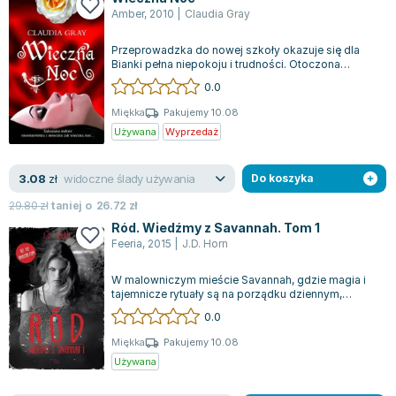
Amber
,
2010
|
Claudia Gray
Przeprowadzka do nowej szkoły okazuje się dla
Bianki pełna niepokoju i trudności. Otoczona
nieprzystępnymi rówieśnikami, każdego w...
0.0
Miękka
Pakujemy 10.08
Używana
Wyprzedaż
widoczne ślady używania
3.08
zł
Do koszyka
29.80
zł
taniej o
26.72
zł
Ród. Wiedźmy z Savannah. Tom 1
Feeria
,
2015
|
J.D. Horn
W malowniczym mieście Savannah, gdzie magia i
tajemnicze rytuały są na porządku dziennym,
rodzina Taylorów pełni rolę strażników o...
0.0
Miękka
Pakujemy 10.08
Używana