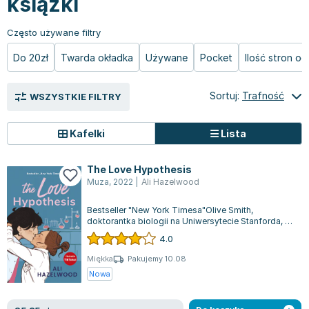
książki
Zygmunt Freud
Agata Passent
Często używane filtry
Michel Moran
Do 20zł
Twarda okładka
Używane
Pocket
Ilość stron o
Maciej Orłoś
Jo Nesbo
Sortuj:
Trafność
WSZYSTKIE FILTRY
Katarzyna Miller
Antoine de Saint Exupery
Kafelki
Lista
Lew Tołstoj
Mark Twain
The Love Hypothesis
Marcin Meller
Muza
,
2022
|
Ali Hazelwood
Paulina Młynarska
Bestseller "New York Timesa"Olive Smith,
ks. Piotr Pawlukiewicz
doktorantka biologii na Uniwersytecie Stanforda, to
Jarosław Sokołowski
osoba pełna potencjału i intelektu, c...
4.0
Piotr Latocha
Miękka
Pakujemy 10.08
Michael Scott
Nowa
Piotr Semka
Jarosław Iwaszkiewicz