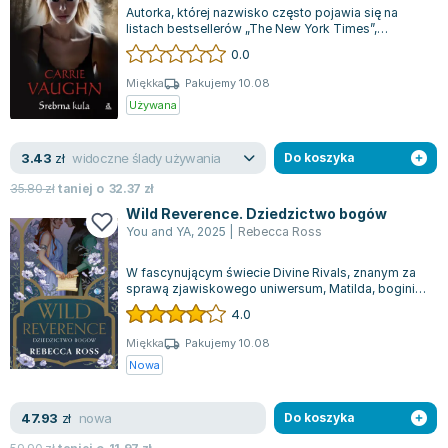
Autorka, której nazwisko często pojawia się na
listach bestsellerów „The New York Times”,
zdobyła nagrodę „Romantic Times” za najl...
0.0
Miękka
Pakujemy 10.08
Używana
widoczne ślady używania
3.43
zł
Do koszyka
35.80
zł
taniej o
32.37
zł
Wild Reverence. Dziedzictwo bogów
You and YA
,
2025
|
Rebecca Ross
W fascynującym świecie Divine Rivals, znanym za
sprawą zjawiskowego uniwersum, Matilda, bogini
zrodzona w lśniących płomieniach Po...
4.0
Miękka
Pakujemy 10.08
Nowa
nowa
47.93
zł
Do koszyka