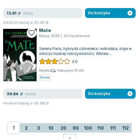
dobry
13.81
zł
Do koszyka
34.90
zł
taniej o
21.09
zł
Mate
Muza
,
2025
|
Ali Hazelwood
Serena Paris, hybryda człowieka i wilkołaka, staje w
obliczu trudnej rzeczywistości. Wbrew
oczekiwaniom, które pokładano w stworze...
3.0
Miękka
Pakujemy 10.08
Nowa
nowa
39.84
zł
Do koszyka
49.90
zł
taniej o
10.06
zł
2
3
10
20
90
100
110
111
112