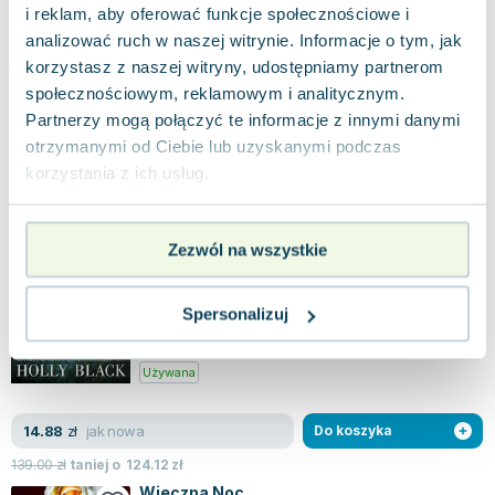
długiego snu, zagrażając pokojowi. Dom Berethnet
i reklam, aby oferować funkcje społecznościowe i
od pokoleń rządzi Inys, lecz ich...
0.0
analizować ruch w naszej witrynie. Informacje o tym, jak
Miękka
Pakujemy 11.08
korzystasz z naszej witryny, udostępniamy partnerom
Nowa
społecznościowym, reklamowym i analitycznym.
Partnerzy mogą połączyć te informacje z innymi danymi
nowa
37.86
zł
Do koszyka
otrzymanymi od Ciebie lub uzyskanymi podczas
korzystania z ich usług.
44.99
zł
taniej o
7.13
zł
Zły Król. Okrutny książę. Tom 2
Wydawnictwo Jaguar
,
2019
|
Holly Black
,
Zuzanna Byczek
Zezwól na wszystkie
Ukryte głęboko w ziemi szczątki tych, którzy
odeszli, są jedynie wstępem do nieuchronnych
wydarzeń, które wkrótce nastąpią. Począt...
Spersonalizuj
5.0
Miękka
Pakujemy 10.08
Używana
jak nowa
14.88
zł
Do koszyka
139.00
zł
taniej o
124.12
zł
Wieczna Noc