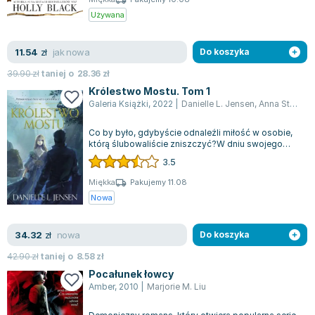
Lorraine Warren
Używana
Ajahn Brahm
Lucinda Riley
jak nowa
11.54
zł
Do koszyka
Jacek Walkiewicz
39.90
zł
taniej o
28.36
zł
Królestwo Mostu. Tom 1
Galeria Książki
,
2022
|
Danielle L. Jensen
,
Anna Studniarek
Co by było, gdybyście odnaleźli miłość w osobie,
którą ślubowaliście zniszczyć?W dniu swojego
ślubu Lara ma tylko jedno w zamyśle...
3.5
Miękka
Pakujemy 11.08
Nowa
nowa
34.32
zł
Do koszyka
42.90
zł
taniej o
8.58
zł
Pocałunek łowcy
Amber
,
2010
|
Marjorie M. Liu