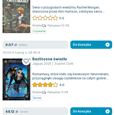
Seria o przygodach wiedźmy Rachel Morgan,
stworzona przez Kim Harrison, zdobywa serca
czytelników na całym świecie, osiągając impo...
0.0
Miękka
Pakujemy 10.08
Używana
dobry
9.07
zł
Do koszyka
39.00
zł
taniej o
29.93
zł
Bezlitosne światło
Jaguar
,
2025
|
Sophie Clark
Romantasy, które stało się światowym fenomenem,
przyciągnęło uwagę czytelników na całym globie
swoim epickim rozmachem. Historia o...
4.0
Miękka
Pakujemy 11.08
Nowa
nowa
48.12
zł
Do koszyka