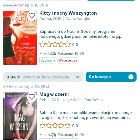
64.90
zł
taniej o
16.78
zł
Kitty i nocny Waszyngton
Amber
,
2010
|
Carrie Vaughn
Zapraszam do Nocnej Godziny, programu
radiowego, gdzie paranormalne istoty mogą
swobodnie dzielić się swoimi problemami z Kitty
0.0
No...
Miękka
Pakujemy 10.08
Używana
Wyprzedaż
widoczne ślady używania
3.84
zł
Do koszyka
34.80
zł
taniej o
30.96
zł
Mag w czerni
Rebis
,
2011
|
Jaye Wells
,
Paul Wells
Sabina Kane ma skomplikowane relacje rodzinne, z
uwagi na to, że jej babka, przewodząca wampirom,
pragnie jej zguby. W Nowym Jorku...
0.0
Miękka
Pakujemy 10.08