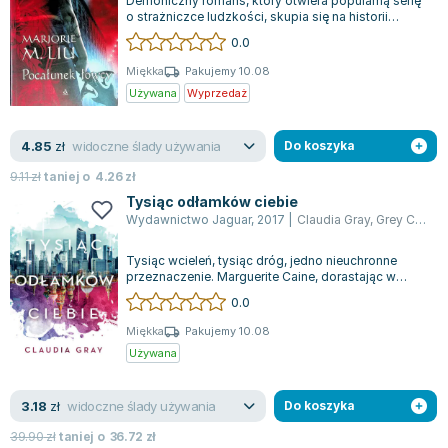
Demoniczny romans, który otwiera popularną serię
o strażniczce ludzkości, skupia się na historii
Maxine Kiss, kobietą z wyjątkowym...
0.0
Miękka
Pakujemy 10.08
Używana
Wyprzedaż
widoczne ślady używania
4.85
zł
Do koszyka
9.11
zł
taniej o
4.26
zł
Tysiąc odłamków ciebie
Wydawnictwo Jaguar
,
2017
|
Claudia Gray
,
Grey Claudia
Tysiąc wcieleń, tysiąc dróg, jedno nieuchronne
przeznaczenie. Marguerite Caine, dorastając w
rodzinie wybitnych fizyków, od najmło...
0.0
Miękka
Pakujemy 10.08
Używana
widoczne ślady używania
3.18
zł
Do koszyka
39.90
zł
taniej o
36.72
zł