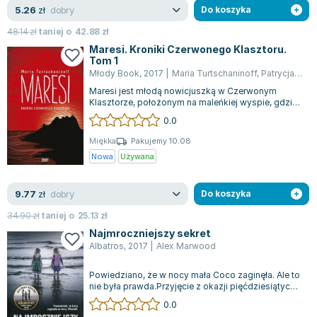
dobry
5.26
zł
Do koszyka
48.14
zł
taniej o
42.88
zł
Maresi. Kroniki Czerwonego Klasztoru.
Tom 1
Młody Book
,
2017
|
Maria Turtschaninoff
,
Patrycja Włóczyk
Maresi jest młodą nowicjuszką w Czerwonym
Klasztorze, położonym na maleńkiej wyspie, gdzie
siostry oddane są duchowej opiece Prama...
0.0
Miękka
Pakujemy 10.08
Nowa
Używana
dobry
9.77
zł
Do koszyka
34.90
zł
taniej o
25.13
zł
Najmroczniejszy sekret
Albatros
,
2017
|
Alex Marwood
Powiedziano, że w nocy mała Coco zaginęła. Ale to
nie była prawda.Przyjęcie z okazji pięćdziesiątych
urodzin Seana Jacksona miało...
0.0