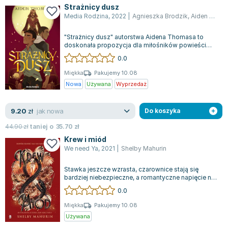
Strażnicy dusz
Media Rodzina
,
2022
|
Agnieszka Brodzik
,
Aiden Thomas
"Strażnicy dusz" autorstwa Aidena Thomasa to
doskonała propozycja dla miłośników powieści
"Nasz ostatni dzień" oraz filmu "Coco"....
0.0
Miękka
Pakujemy 10.08
Nowa
Używana
Wyprzedaż
jak nowa
9.20
zł
Do koszyka
44.90
zł
taniej o
35.70
zł
Krew i miód
We need Ya
,
2021
|
Shelby Mahurin
Stawka jeszcze wzrasta, czarownice stają się
bardziej niebezpieczne, a romantyczne napięcie nie
traci intensywności! Oto długo ocz...
0.0
Miękka
Pakujemy 10.08
Używana