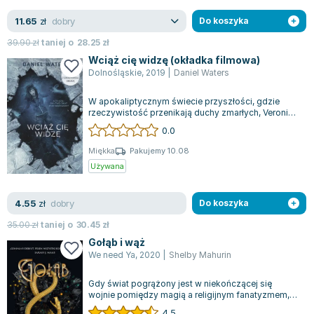
dobry
11.65
zł
Do koszyka
39.90
zł
taniej o
28.25
zł
Wciąż cię widzę (okładka filmowa)
Dolnośląskie
,
2019
|
Daniel Waters
W apokaliptycznym świecie przyszłości, gdzie
rzeczywistość przenikają duchy zmarłych, Veronica
i Kirk podejmują się zadania pomocy...
0.0
Miękka
Pakujemy 10.08
Używana
dobry
4.55
zł
Do koszyka
35.00
zł
taniej o
30.45
zł
Gołąb i wąż
We need Ya
,
2020
|
Shelby Mahurin
Gdy świat pogrążony jest w niekończącej się
wojnie pomiędzy magią a religijnym fanatyzmem,
losy młodej wiedźmy i bezwzględnego łow...
4.5