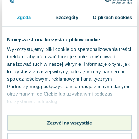
Dodana przez
Jolka
użytkownika
w dniu
10.07.2024
sklepu
Zgoda
Szczegóły
O plikach cookies
Cześć wam! Rok temu szukałam bajek dla mojej
córeczki i każdy rodzic pewnie wie, że to wcale nie
jest tak łatwe, jak mogłoby się wydawać! Dzieci są
Niniejsza strona korzysta z plików cookie
bardzo czułe na przekazywane im treści, to nie są
Wykorzystujemy pliki cookie do spersonalizowania treści
czasy lat dawno minionych, gdzie do wyboru
i reklam, aby oferować funkcje społecznościowe i
mieliśmy dwie, trzy bajki i każdy czekał na
analizować ruch w naszej witrynie. Informacje o tym, jak
wieczorynkę o 19…. ? Dziś maluchy mają tak wielki
korzystasz z naszej witryny, udostępniamy partnerom
wybór, że często szybko tracą zainteresowanie, a
społecznościowym, reklamowym i analitycznym.
jednak na tym tle wyróżnia się w oczach mojej
Partnerzy mogą połączyć te informacje z innymi danymi
latorośli pewien uroczy bohater, którego przygody
otrzymanymi od Ciebie lub uzyskanymi podczas
dedykowane są dla najmłodszych – Pucio!
korzystania z ich usług.
Pucio uczy się mówić, to pozycja łącząca opowieść
dla najmłodszych i cenne lekcje w zakresie
Zezwól na wszystkie
pierwszych słów naszych pociech! Co ciekawe,
autorka nie ucieka od oczywistych spraw, jak