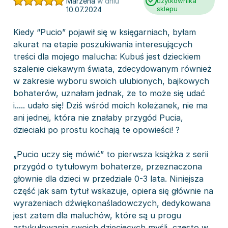
Marzena
w dniu
użytkownika
sklepu
10.07.2024
Kiedy “Pucio” pojawił się w księgarniach, byłam
akurat na etapie poszukiwania interesujących
treści dla mojego malucha: Kubuś jest dzieckiem
szalenie ciekawym świata, zdecydowanym również
w zakresie wyboru swoich ulubionych, bajkowych
bohaterów, uznałam jednak, że to może się udać
i..... udało się! Dziś wśród moich koleżanek, nie ma
ani jednej, która nie znałaby przygód Pucia,
dzieciaki po prostu kochają te opowieści! ?
„Pucio uczy się mówić” to pierwsza książka z serii
przygód o tytułowym bohaterze, przeznaczona
głownie dla dzieci w przedziale 0-3 lata. Niniejsza
część jak sam tytuł wskazuje, opiera się głównie na
wyrażeniach dźwiękonaśladowczych, dedykowana
jest zatem dla maluchów, które są u progu
artykułowania swoich dziecięcych myśli, często w