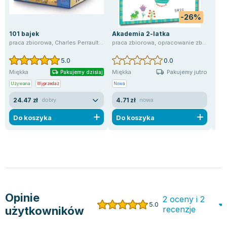
-26%
101 bajek
Akademia 2-latka
Wra
praca zbiorowa
,
Charles Perrault
,
Katarzyna Najman
praca zbiorowa
,
Ewa Mirkowska
,
opracowanie zbiorowe
,
opracowa
pra
5.0
0.0
Pakujemy jutro
Miękka
Miękka
Twa
Pakujemy dzisiaj
Używana
Wyprzedaż
Nowa
Now
24.47 zł
4.71 zł
14
dobry
nowa
Do koszyka
Do koszyka
D
Opinie
2 oceny i 2
5.0
użytkowników
recenzje