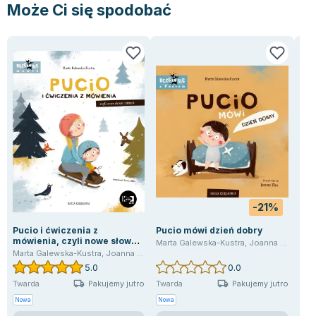
Może Ci się spodobać
-21%
Pucio i ćwiczenia z
Pucio mówi dzień dobry
Ucz
mówienia, czyli nowe słowa i
Marta Galewska-Kustra
,
Joanna Kłos
Ursz
zdania
Marta Galewska-Kustra
,
Joanna Kłos
5.0
0.0
Pakujemy jutro
Pakujemy jutro
Twarda
Twarda
Twa
Nowa
Nowa
Now