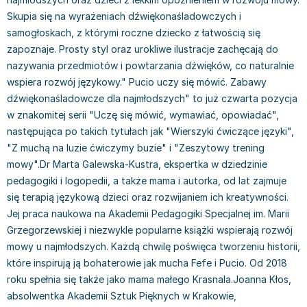
Książki: Prawo konstytucyjne
Książki: Film, muzyka, teatr
Książki dla dzieci 3-5 lat
Książki: Zdrowie
Dean Koontz
Skupia się na wyrażeniach dźwiękonaśladowczych i
Książki: Prawo międzynarodowe
Książki: Historia sztuki
Książki: bajki dla dzieci 3-5 lat
Kuchnia i diety - książki
Andrzej Sapkowski
samogłoskach, z którymi roczne dziecko z łatwością się
Książki: Prawo - orzecznictwo
Książki o architekturze
Kolorowanki i książki do naklejania 3-5 lat
Autorskie książki kucharskie
Stephenie Meyer
zapoznaje. Prosty styl oraz urokliwe ilustracje zachęcają do
Książki: Prawo pracy
Książki: Sztuka użytkowa
Książki do nauki języków obcych 3-5 lat
Ciasta, desery, wypieki - książki
Robert Ludlum
nazywania przedmiotów i powtarzania dźwięków, co naturalnie
Książki: Prawo Unii Europejskiej
Książki: Sztuki wizualne
Książki do nauki pisania i liczenia 3-5 lat
Diety, zdrowe żywienie - książki
Maria Czubaszek
wspiera rozwój językowy." Pucio uczy się mówić. Zabawy
Teksty aktów prawnych
Inne
Książki grające, z puzzlami i magnesami 3-5 lat
Książki kucharskie
Nora Roberts
dźwiękonaśladowcze dla najmłodszych" to już czwarta pozycja
w znakomitej serii "Uczę się mówić, wymawiać, opowiadać",
Książki medyczne i naukowe
Kreatywne i aktywizujące książki dla dzieci 3-5 lat
Kuchnia polska - książki
Mario Vargas Llosa
następująca po takich tytułach jak "Wierszyki ćwiczące języki",
Chemia - książki
Poznawanie świata dla dzieci 3-5 lat - książki
Napoje - książki
Katarzyna Grochola
"Z muchą na luzie ćwiczymy buzie" i "Zeszytowy trening
Książki o fizyce i astronomii
Książki o zainteresowaniach dla dzieci 3-5 lat
Książki: Poradniki
Ewa Nowak
mowy".Dr Marta Galewska-Kustra, ekspertka w dziedzinie
Geografia - książki
Książki dla dzieci 6-8 lat
Inne
Robin Cook
pedagogiki i logopedii, a także mama i autorka, od lat zajmuje
Inne
Książki do nauki czytania 6-8 lat
Książki: Dom, ogród - poradniki
Carlos Ruiz Zafon
się terapią językową dzieci oraz rozwijaniem ich kreatywności.
Książki do matematyki
Książki do nauki języków obcych 6-8 lat
Książki: Hobby - poradniki
Konrad Gaca
Jej praca naukowa na Akademii Pedagogiki Specjalnej im. Marii
Książki medyczne
Książki do nauki pisania i liczenia 6-8 lat
Książki: Moda, uroda, savoir vivre - poradniki
Jerzy Zięba
Grzegorzewskiej i niezwykle popularne książki wspierają rozwój
Książki do nauk przyrodniczych
Kreatywne i aktywizujące książki dla dzieci 6-8 lat
Książki pamiątkowe
Jodi Picoult
mowy u najmłodszych. Każdą chwilę poświęca tworzeniu historii,
Technika, inżynieria, technologia - książki, podręczniki -
Literatura dla dzieci 6-8 lat
Pozostałe książki
Dorota Terakowska
które inspirują ją bohaterowie jak mucha Fefe i Pucio. Od 2018
nauki ścisłe
Poznawanie świata dla dzieci 6-8 lat - książki
Abbi Glines
roku spełnia się także jako mama małego Krasnala.Joanna Kłos,
Książki do nauk społecznych i humanistycznych
Książki o zainteresowaniach dla dzieci 6-8 lat
Alfred Szklarski
absolwentka Akademii Sztuk Pięknych w Krakowie,