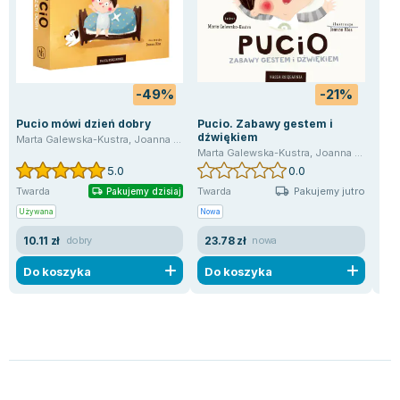
-49%
-21%
Pucio mówi dzień dobry
Pucio. Zabawy gestem i
Puc
dźwiękiem
Marta Galewska-Kustra
,
Joanna Kłos
Mar
Marta Galewska-Kustra
,
Joanna Kłos
5.0
0.0
Pakujemy jutro
Twarda
Twarda
Twa
Pakujemy dzisiaj
Używana
Nowa
Uży
10.11 zł
23.78 zł
17
dobry
nowa
Do koszyka
Do koszyka
D