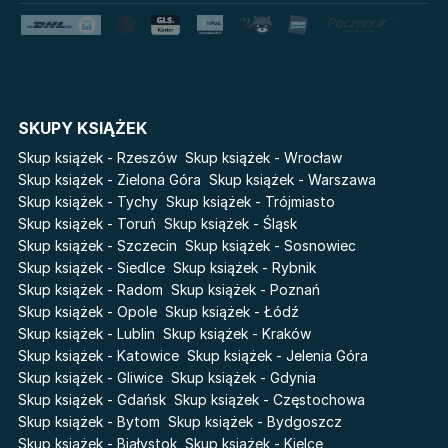
Lato
Fala
Salt Modern Fiction
The Powerless Trilogy
Klątwa Przodków
Danganronpa. Koszmar w
Akademii Marzeń
Cykle
SKUPY KSIĄŻEK
Skup książek - Rzeszów
Skup książek - Wrocław
Światy Pilipiuka
Pamiętniki Wampirów
Skup książek - Zielona Góra
Skup książek - Warszawa
Cień od wschodu
Basia. Wielka księga.
Skup książek - Tychy
Skup książek - Trójmiasto
Poznawaj świat z Basią
Przebudzenie powietrza
Skup książek - Toruń
Skup książek - Śląsk
The Hazel Wood
Skup książek - Szczecin
Skup książek - Sosnowiec
Pieśń Lwicy
Skup książek - Siedlce
Skup książek - Rybnik
Zmierzch
Akademia wampirów
Skup książek - Radom
Skup książek - Poznań
Faye
Karneval
Skup książek - Opole
Skup książek - Łódź
Katie Maguire
Skup książek - Lublin
Skup książek - Kraków
Baśń o złamanym sercu
Skup książek - Katowice
Skup książek - Jelenia Góra
Liceum Freuda
Prosta zabawa
Skup książek - Gliwice
Skup książek - Gdynia
Sherlock Holmes Society
Skup książek - Gdańsk
Skup książek - Częstochowa
Skup książek - Bytom
Skup książek - Bydgoszcz
Skup książek - Białystok
Skup książek - Kielce