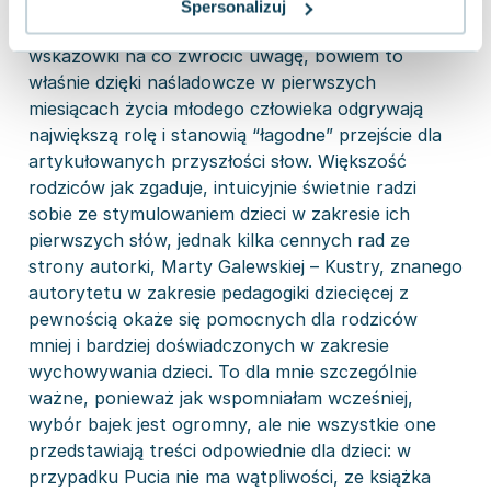
“muuuu” u krówki, czy “miau” u kotka, tym samym
Spersonalizuj
nie dostajemy lekcji w zakresie mówienia: raczej
wskazówki na co zwrócić uwagę, bowiem to
właśnie dzięki naśladowcze w pierwszych
miesiącach życia młodego człowieka odgrywają
największą rolę i stanowią “łagodne” przejście dla
artykułowanych przyszłości słow. Większość
rodziców jak zgaduje, intuicyjnie świetnie radzi
sobie ze stymulowaniem dzieci w zakresie ich
pierwszych słów, jednak kilka cennych rad ze
strony autorki, Marty Galewskiej – Kustry, znanego
autorytetu w zakresie pedagogiki dziecięcej z
pewnością okaże się pomocnych dla rodziców
mniej i bardziej doświadczonych w zakresie
wychowywania dzieci. To dla mnie szczególnie
ważne, ponieważ jak wspomniałam wcześniej,
wybór bajek jest ogromny, ale nie wszystkie one
przedstawiają treści odpowiednie dla dzieci: w
przypadku Pucia nie ma wątpliwości, ze książka