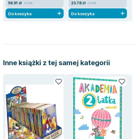
56.91 zł
23.78 zł
26
nowa
nowa
Do koszyka
Do koszyka
D
Inne książki z tej samej kategorii