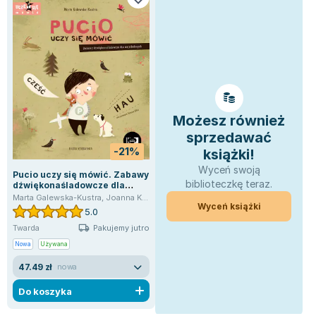
Zygmunt Freud
Agata Passent
Michel Moran
Maciej Orłoś
Jo Nesbo
Katarzyna Miller
Możesz również
Antoine de Saint Exupery
sprzedawać
Lew Tołstoj
-21%
książki!
Mark Twain
Wyceń swoją
Pucio uczy się mówić. Zabawy
Marcin Meller
biblioteczkę teraz.
dźwiękonaśladowcze dla
najmłodszych
Paulina Młynarska
Marta Galewska-Kustra
,
Joanna Kłos
Wyceń książki
5.0
ks. Piotr Pawlukiewicz
Pakujemy jutro
Twarda
Jarosław Sokołowski
Nowa
Używana
Piotr Latocha
47.49 zł
nowa
Michael Scott
Piotr Semka
Do koszyka
Jarosław Iwaszkiewicz