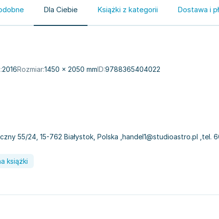
odobne
Dla Ciebie
Książki z kategorii
Dostawa i p
:
2016
Rozmiar:
1450 × 2050 mm
ID:
9788365404022
czny 55/24, 15-762 Białystok, Polska
,
handel1@studioastro.pl
,
tel. 
a książki