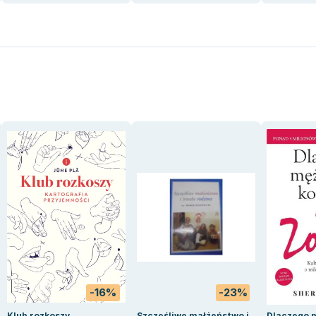
-16%
-23%
Klub rozkoszy.
Szczęśliwe małżeństwo i
Dlaczego 