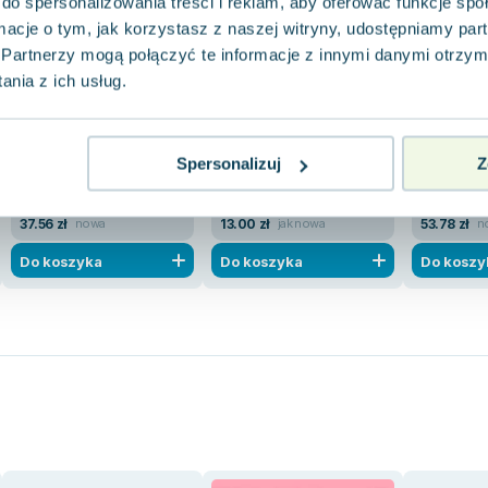
do spersonalizowania treści i reklam, aby oferować funkcje sp
ormacje o tym, jak korzystasz z naszej witryny, udostępniamy p
-25%
-67%
Partnerzy mogą połączyć te informacje z innymi danymi otrzym
Glukozowa rewolucja
Moje zioła szwedzkie
Kuracja ży
nia z ich usług.
Anna Brzostowska
,
Jessie Inchauspé
Anna Pawłowska
Clark Hulda
,
4.0
0.0
Pakujemy 11.08
Pakujemy 10.08
Spersonalizuj
Z
Miękka
Miękka
Miękka
Nowa
Używana
Nowa
37.56 zł
13.00 zł
53.78 zł
nowa
jak nowa
n
Do koszyka
Do koszyka
Do koszy