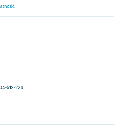
łatność
604-512-224