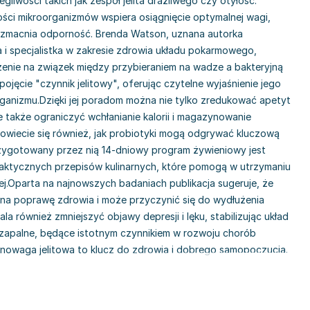
gliwości takich jak zespół jelita drażliwego czy otyłość.
ości mikroorganizmów wspiera osiągnięcie optymalnej wagi,
 wzmacnia odporność. Brenda Watson, uznana autorka
 i specjalistka w zakresie zdrowia układu pokarmowego,
zenie na związek między przybieraniem na wadze a bakteryjną
jęcie "czynnik jelitowy", oferując czytelne wyjaśnienie jego
ganizmu.Dzięki jej poradom można nie tylko zredukować apetyt
le także ograniczyć wchłanianie kalorii i magazynowanie
owiecie się również, jak probiotyki mogą odgrywać kluczową
 Przygotowany przez nią 14-dniowy program żywieniowy jest
raktycznych przepisów kulinarnych, które pomogą w utrzymaniu
j.Oparta na najnowszych badaniach publikacja sugeruje, że
a poprawę zdrowia i może przyczynić się do wydłużenia
la również zmniejszyć objawy depresji i lęku, stabilizując układ
 zapalne, będące istotnym czynnikiem w rozwoju chorób
nowaga jelitowa to klucz do zdrowia i dobrego samopoczucia.