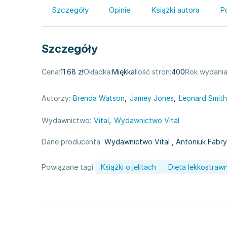
Szczegóły
Opinie
Książki autora
P
Szczegóły
Cena:
11.68 zł
Okładka:
Miękka
Ilość stron:
400
Rok wydania
,
,
Autorzy:
Brenda Watson
Jamey Jones
Leonard Smith
,
Wydawnictwo:
Vital
Wydawnictwo Vital
Dane producenta:
Wydawnictwo Vital
, Antoniuk Fabry
Powiązane tagi:
Książki o jelitach
Dieta lekkostrawn