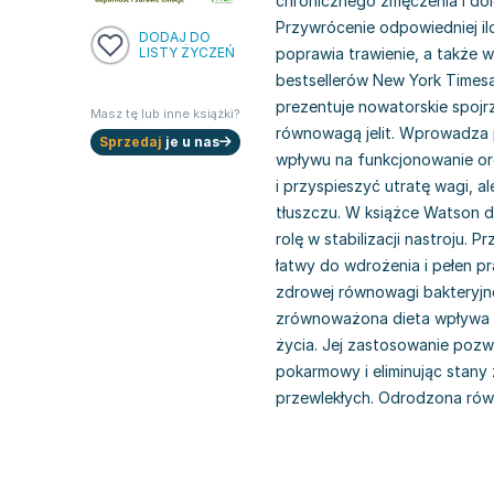
chronicznego zmęczenia i dole
Przywrócenie odpowiedniej il
DODAJ DO
LISTY ŻYCZEŃ
poprawia trawienie, a także
bestsellerów New York Timesa
prezentuje nowatorskie spojr
Masz tę lub inne książki?
równowagą jelit. Wprowadza po
Sprzedaj
je u nas
wpływu na funkcjonowanie or
i przyspieszyć utratę wagi, a
tłuszczu. W książce Watson d
rolę w stabilizacji nastroju.
łatwy do wdrożenia i pełen p
zdrowej równowagi bakteryjne
zrównoważona dieta wpływa n
życia. Jej zastosowanie pozwa
pokarmowy i eliminując stany
przewlekłych. Odrodzona rów