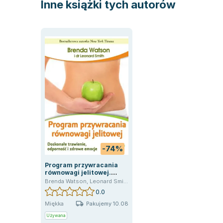
Inne książki tych autorów
-74%
Program przywracania
równowagi jelitowej.
Doskonałe trawienie,
Brenda Watson
,
Leonard Smith
,
Jamey Jones
odporność i zdrowe
0.0
emocje
Pakujemy 10.08
Miękka
Używana