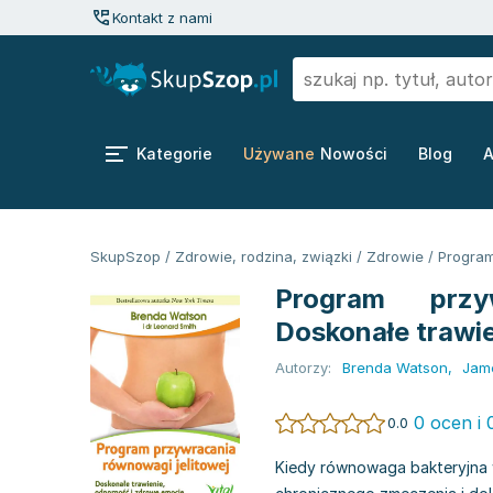
Kontakt z nami
Kategorie
Używane
Nowości
Blog
A
SkupSzop
/
Zdrowie, rodzina, związki
/
Zdrowie
/
Program
Program przyw
Doskonałe trawi
Autorzy:
Brenda Watson
,
Jam
0 ocen i 
0.0
Kiedy równowaga bakteryjna w