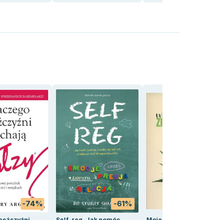
-74%
-61%
-67
mężczyźni
Self-reg. Jak pomóc
Moje zioła szwedzkie