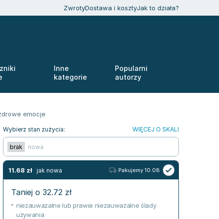
Zwroty
Dostawa i koszty
Jak to działa?
zniki
Inne
Popularni
e
kategorie
autorzy
 zdrowe emocje
Wybierz stan zużycia:
WIĘCEJ O SKALI
brak
nowa
11.68
zł
jak nowa
Pakujemy 10.08
Taniej o
32.72
zł
niezauważalne lub prawie niezauważalne ślady
używania