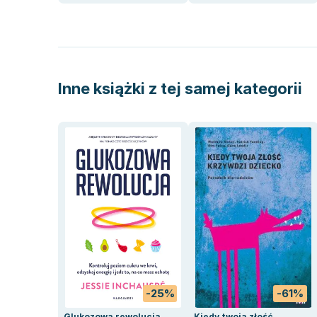
Inne książki z tej samej kategorii
-25%
-61%
Glukozowa rewolucja
Kiedy twoja złość