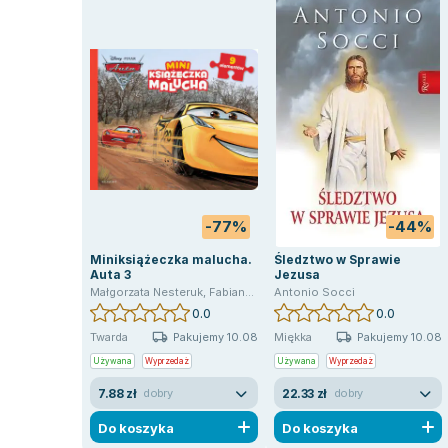
-77%
-44%
Miniksiążeczka malucha.
Śledztwo w Sprawie
Auta 3
Jezusa
Małgorzata Nesteruk
,
Fabianowska Małgorzata
Antonio Socci
0.0
0.0
Pakujemy 10.08
Pakujemy 10.08
Twarda
Miękka
Używana
Wyprzedaż
Używana
Wyprzedaż
7.88 zł
22.33 zł
dobry
dobry
Do koszyka
Do koszyka