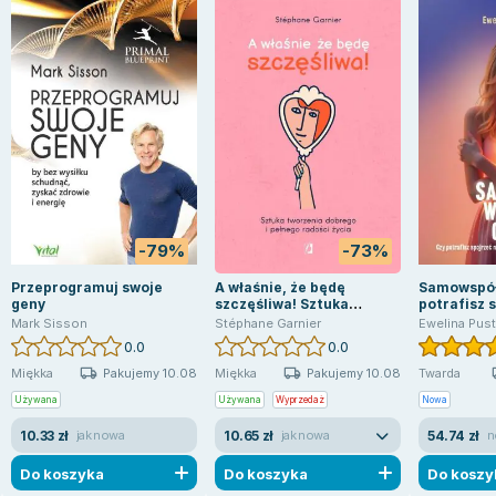
-79%
-73%
Przeprogramuj swoje
A właśnie, że będę
Samowspół
geny
szczęśliwa! Sztuka
potrafisz 
tworzenia dobrego i
siebie..
Mark Sisson
Stéphane Garnier
Ewelina Pust
pełnego radości życia
0.0
0.0
Pakujemy 10.08
Pakujemy 10.08
Miękka
Miękka
Twarda
Używana
Używana
Wyprzedaż
Nowa
10.33 zł
10.65 zł
54.74 zł
jak nowa
jak nowa
n
Do koszyka
Do koszyka
Do koszy