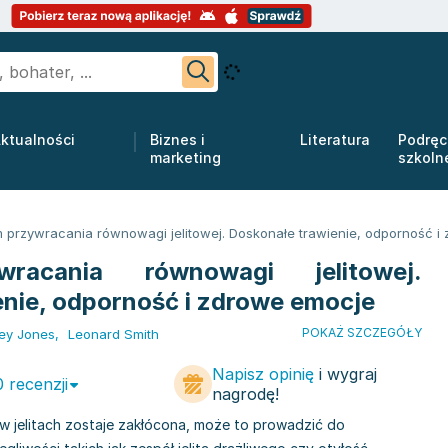
ktualności
Biznes i
Literatura
Podręc
marketing
szkoln
 przywracania równowagi jelitowej. Doskonałe trawienie, odporność i
racania równowagi jelitowej.
enie, odporność i zdrowe emocje
POKAŻ SZCZEGÓŁY
ey Jones
,
Leonard Smith
Napisz opinię
i wygraj
0 recenzji
nagrodę!
 jelitach zostaje zakłócona, może to prowadzić do