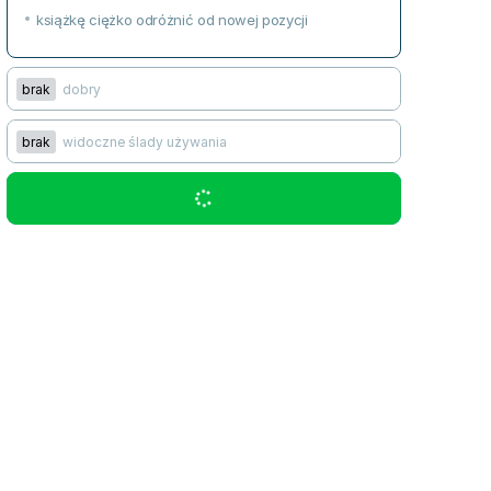
książkę ciężko odróżnić od nowej pozycji
brak
dobry
brak
widoczne ślady używania