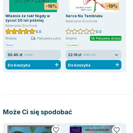
Lorraine Warren
-16%
-19%
Ajahn Brahm
Właśnie że tak! Nigdy w
Serce Na Temblaku
Wyl
Lucinda Riley
życiu! 20 lat później
Katarzyna Grochola
Kat
Jacek Walkiewicz
Katarzyna Grochola
5.0
0.0
Pakujemy jutro
Miękka
Miękka
Mię
Pakujemy dzisiaj
Nowa
Używana
Now
50.40 zł
22.16 zł
13
nowa
widoczne ślady używania
Do koszyka
Do koszyka
D
Może Ci się spodobać