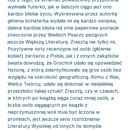
wyliniałe futerko, jak w dalszym ciągu jest ono
bardzo bliskie życiu. Wykreowana przez autorkę
główna bohaterka wydała mi się bardzo swojska,
dalece bardziej bliska niż inne papierowe postacie
stworzone przez Wielkich Pisarzy piszących
jeszcze Większą Literaturę. Zresztą nie tylko mi.
Pozytywne noty recenzyjne od osób (głównie
kobiet) zarówno z Polski, jak i z innych zakątków
świata dowodzą, że Grocholi udało się opowiedzieć
historię, z którą zidentyfikowało się gros osób bez
względu na szerokość geograficzną. Komu z Was,
Wielcy Twórcy, udało się dokonać w niedalekiej
przeszłości takiej sztuki? Zresztą, czy w czasach,
w których po książkę sięga coraz mniej osób, a
liczba osób sięgających po książki z
nieprzymuszonej woli musi być liczona w
promilach, jest jeszcze sens rozróżniania
Literatury Wysokiej od innych (w domyśle