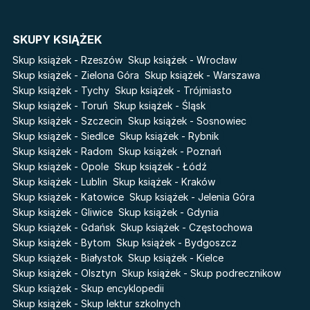
Cykle
SKUPY KSIĄŻEK
Światy Pilipiuka
Pamiętniki Wampirów
Skup książek - Rzeszów
Skup książek - Wrocław
Cień od wschodu
Basia. Wielka księga.
Skup książek - Zielona Góra
Skup książek - Warszawa
Poznawaj świat z Basią
Skup książek - Tychy
Skup książek - Trójmiasto
Przebudzenie powietrza
Skup książek - Toruń
Skup książek - Śląsk
The Hazel Wood
Pieśń Lwicy
Skup książek - Szczecin
Skup książek - Sosnowiec
Zmierzch
Akademia wampirów
Skup książek - Siedlce
Skup książek - Rybnik
Faye
Skup książek - Radom
Skup książek - Poznań
Karneval
Skup książek - Opole
Skup książek - Łódź
Katie Maguire
Baśń o złamanym sercu
Skup książek - Lublin
Skup książek - Kraków
Liceum Freuda
Prosta zabawa
Skup książek - Katowice
Skup książek - Jelenia Góra
Sherlock Holmes Society
Skup książek - Gliwice
Skup książek - Gdynia
Skup książek - Gdańsk
Skup książek - Częstochowa
Skup książek - Bytom
Skup książek - Bydgoszcz
Skup książek - Białystok
Skup książek - Kielce
Skup książek - Olsztyn
Skup książek - Skup podrecznikow
Skup książek - Skup encyklopedii
Skup książek - Skup lektur szkolnych