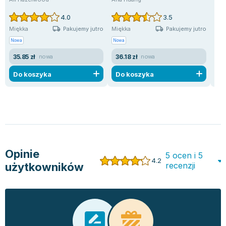
4.0
3.5
Pakujemy jutro
Pakujemy jutro
Miękka
Miękka
Mię
Nowa
Nowa
Uży
35.85 zł
36.18 zł
9.
nowa
nowa
Do koszyka
Do koszyka
D
Opinie
5 ocen i 5
4.2
użytkowników
recenzji