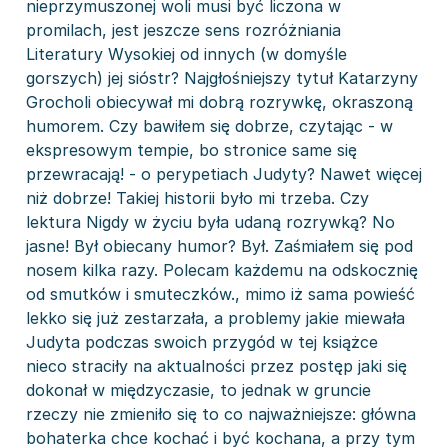
nieprzymuszonej woli musi być liczona w
promilach, jest jeszcze sens rozróżniania
Literatury Wysokiej od innych (w domyśle
gorszych) jej sióstr? Najgłośniejszy tytuł Katarzyny
Grocholi obiecywał mi dobrą rozrywkę, okraszoną
humorem. Czy bawiłem się dobrze, czytając - w
ekspresowym tempie, bo stronice same się
przewracają! - o perypetiach Judyty? Nawet więcej
niż dobrze! Takiej historii było mi trzeba. Czy
lektura Nigdy w życiu była udaną rozrywką? No
jasne! Był obiecany humor? Był. Zaśmiałem się pod
nosem kilka razy. Polecam każdemu na odskocznię
od smutków i smuteczków., mimo iż sama powieść
lekko się już zestarzała, a problemy jakie miewała
Judyta podczas swoich przygód w tej książce
nieco straciły na aktualności przez postęp jaki się
dokonał w międzyczasie, to jednak w gruncie
rzeczy nie zmieniło się to co najważniejsze: główna
bohaterka chce kochać i być kochana, a przy tym