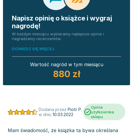
Napisz opinię o książce i wygraj
nagrodę!
W każdym miesiącu wybieramy najlepsze opinie i
nagradzamy recenzentów.
DOWIEDZ SIĘ WIĘCEJ
Wartość nagród w tym miesiącu
880 zł
Opinia
Dodana przez
Piotr P.
użytkownika
w dniu
10.03.2022
sklepu
Mam świadomość, że książka ta bywa określana