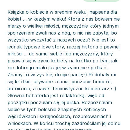
Książka o kobiecie w średnim wieku, napisana dla
kobiet…. w każdym wieku! Która z nas bowiem nie
marzy o wielkiej miłości, mężczyźnie który jednym
spojrzeniem zwali nas z nóg, o nic nie zapyta, bo
wszystko wyczytać z naszych oczu? Nie jest to
jednak typowe love story, raczej historia o pewnej
miłości…. do samej siebie i do mężczyzny, który
pojawia się w życiu kobiety na krótko po tym, jak
nic dobrego miało już jej w życiu nie spotkać.
Znamy to wszystkie, drogie panie;-) Podobały mi
się krótkie, urywane zdania, poczucie humoru,
autoironia, a nawet feministyczne komentarze :)
Główna bohaterka jest redaktorką, więc od
początku poczułam się jej bliska. Rozpoznałam
siebie w tych boleśnie znajomych kobiecych
wędrówkach i skrajnościach, rozumowaniach i
wnioskach. W końcu trochę zazdrościłam jej domu