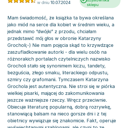
użytkownika
w dniu
10.07.2024
sklepu
Mam świadomość, że książka ta bywa określana
jako miód na serce dla kobiet w średnim wieku, a
jednak mimo “dwójki” z przodu, chciałam
przedstawić mój głos w obronie Katarzyny
Grocholi;-) Nie mam pojęcia skąd to krzywdzące
zaszufladkowanie autorki - dla wielu osób na
różnorakich portalach czytelniczych nazwisko
Grocholi stało się synonimem kiczu, tandety,
bezguścia, złego smaku, literackiego odpustu,
szmiry czy grafomanii. Tymczasem Katarzyna
Grochola jest autentyczna. Nie stroi się w piórka
wielkiej pisarki, mającej do zakomunikowania
jeszcze ważniejsze rzeczy. Wręcz przeciwnie.
Obiecuje literaturę popularną, dobrą rozrywkę,
stanowiącą balsam na nieco gorsze dni i z tej
obietnicy wywiązuje się znakomicie. Fakt, operuje
wyświechtanymi szablonami, ale czyni to ze