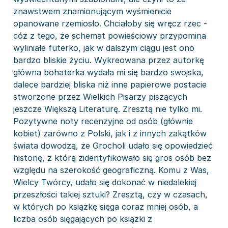
znawstwem znamionującym wyśmienicie
opanowane rzemiosło. Chciałoby się wręcz rzec -
cóż z tego, że schemat powieściowy przypomina
wyliniałe futerko, jak w dalszym ciągu jest ono
bardzo bliskie życiu. Wykreowana przez autorkę
główna bohaterka wydała mi się bardzo swojska,
dalece bardziej bliska niż inne papierowe postacie
stworzone przez Wielkich Pisarzy piszących
jeszcze Większą Literaturę. Zresztą nie tylko mi.
Pozytywne noty recenzyjne od osób (głównie
kobiet) zarówno z Polski, jak i z innych zakątków
świata dowodzą, że Grocholi udało się opowiedzieć
historię, z którą zidentyfikowało się gros osób bez
względu na szerokość geograficzną. Komu z Was,
Wielcy Twórcy, udało się dokonać w niedalekiej
przeszłości takiej sztuki? Zresztą, czy w czasach,
w których po książkę sięga coraz mniej osób, a
liczba osób sięgających po książki z