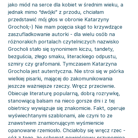
jako miód na serce dla kobiet w średnim wieku, a
jednak mimo “dwójki” z przodu, chciałam
przedstawić mój głos w obronie Katarzyny
Grocholi;-) Nie mam pojęcia skąd to krzywdzące
zaszufladkowanie autorki - dla wielu osób na
różnorakich portalach czytelniczych nazwisko
Grocholi stało się synonimem kiczu, tandety,
bezguścia, złego smaku, literackiego odpustu,
szmiry czy grafomanii. Tymczasem Katarzyna
Grochola jest autentyczna. Nie stroi się w piórka
wielkiej pisarki, mającej do zakomunikowania
jeszcze ważniejsze rzeczy. Wręcz przeciwnie.
Obiecuje literaturę popularną, dobrą rozrywkę,
stanowiącą balsam na nieco gorsze dni i z tej
obietnicy wywiązuje się znakomicie. Fakt, operuje
wyświechtanymi szablonami, ale czyni to ze
znawstwem znamionującym wyśmienicie
opanowane rzemiosło. Chciałoby się wręcz rzec -
cóż z tego, że schemat powieściowy przypomina