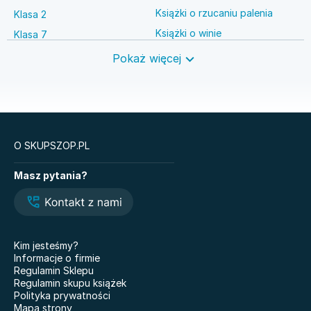
Książki o rzucaniu palenia
Klasa 2
Książki o winie
Klasa 7
Książki o anestezjologii
Szkoła średnia
Pokaż więcej
Książki o brydżu
Język niemiecki
Książki o prawie autorskim
Nauki ścisłe
O SKUPSZOP.PL
Książki
Masz pytania?
Legendy i Latte
Glukozowa rewolucja
Hazel Wood. Tom 1
The Love Hypothesis
Atomowe nawyki. Drobne
Kiedy twoja złość
zmiany, niezwykłe efekty
krzywdzi dziecko.
Kim jesteśmy?
Poradnik dla rodziców
Nauczyciele
Informacje o firmie
Dziewczyny z Syberii
Regulamin Sklepu
Nie mówię żegnaj
Regulamin skupu książek
101 bajek
Polityka prywatności
Co wyszeptał nam deszcz
Mapa strony
Doktor Jekyll i pan Hyde