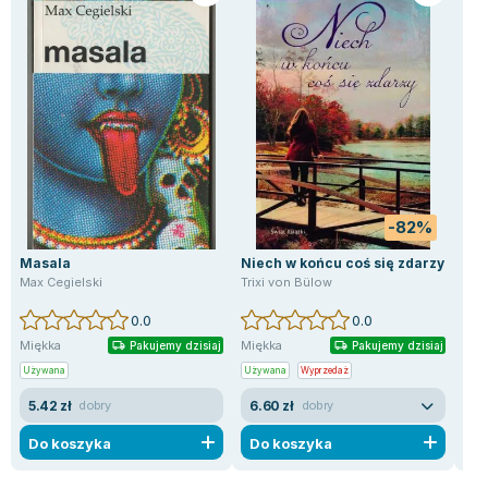
-82%
Masala
Niech w końcu coś się zdarzy
Pię
od 
Max Cegielski
Trixi von Bülow
Ana 
0.0
0.0
Miękka
Miękka
Mię
Pakujemy dzisiaj
Pakujemy dzisiaj
Używana
Używana
Wyprzedaż
Uży
5.42 zł
6.60 zł
6.
dobry
dobry
Do koszyka
Do koszyka
D