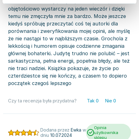
daleko. Za to niewątpliwym plusem jest to, że
objętościowo wystarczy na jeden wieczór i dzięki
temu nie zmęczyła mnie za bardzo. Może jeszcze
kiedyś spróbuję przeczytać coś tej autorki dla
porównania i zweryfikowania mojej opinii, ale myślę
że nie nastąpi to w najbliższym czasie. Grochola z
lekkością i humorem opisuje codzienne zmagania
głównej bohaterki. Judytę trudno nie polubić – jest
sarkastyczna, pełna energii, popełnia błędy, ale też
nie traci nadziei. Książka pokazuje, że życie po
czterdziestce się nie kończy, a czasem to dopiero
początek czegoś lepszego
Czy ta recenzja była przydatna?
Tak
0
Nie
0
Opinia
Dodana przez
Ewka
w
użytkownika
dniu
10.07.2024
sklepu