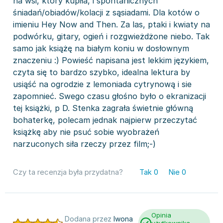
na wsi, który kupiła, i spontanicznych
śniadań/obiadów/kolacji z sąsiadami. Dla kotów o
imieniu Hey Now and Then. Za las, ptaki i kwiaty na
podwórku, gitary, ogień i rozgwieżdżone niebo. Tak
samo jak książę na białym koniu w dosłownym
znaczeniu :) Powieść napisana jest lekkim językiem,
czyta się to bardzo szybko, idealna lektura by
usiąść na ogrodzie z lemoniada cytrynową i sie
zapomnieć. Swego czasu głośno było o ekranizacji
tej książki, p D. Stenka zagrała świetnie główną
bohaterkę, polecam jednak najpierw przeczytać
książkę aby nie psuć sobie wyobrażeń
narzuconych siła rzeczy przez film;-)
Czy ta recenzja była przydatna?
Tak
0
Nie
0
Opinia
Dodana przez
Iwona