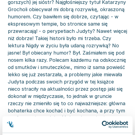
gorszych) jej sióstr? Najgłośniejszy tytuł Katarzyny
Grocholi obiecywał mi dobrą rozrywkę, okraszoną
humorem. Czy bawiłem się dobrze, czytając - w
ekspresowym tempie, bo stronice same się
przewracają! - o perypetiach Judyty? Nawet więcej
niż dobrze! Takiej historii było mi trzeba. Czy
lektura Nigdy w życiu była udaną rozrywką? No
jasne! Był obiecany humor? Był. Zaśmiałem się pod
nosem kilka razy. Polecam każdemu na odskocznię
od smutków i smuteczków., mimo iż sama powieść
lekko się już zestarzała, a problemy jakie miewała
Judyta podczas swoich przygód w tej książce
nieco straciły na aktualności przez postęp jaki się
dokonał w międzyczasie, to jednak w gruncie
rzeczy nie zmieniło się to co najważniejsze: główna
bohaterka chce kochać i być kochana, a przy tym
ma fascynująca zdolność do pakowania się w
tarapaty, czyli pewnie część z nas mogłaby się pod
tym śmiało podpisać;-)