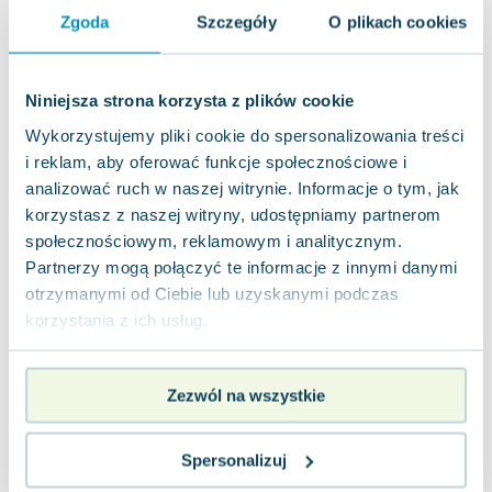
Zgoda
Szczegóły
O plikach cookies
Czy ta recenzja była przydatna?
Tak
0
Nie
0
Niniejsza strona korzysta z plików cookie
Wykorzystujemy pliki cookie do spersonalizowania treści
Opinia
Dodana przez
Patrycja
i reklam, aby oferować funkcje społecznościowe i
użytkownika
Z.
w dniu
01.05.2025
sklepu
analizować ruch w naszej witrynie. Informacje o tym, jak
korzystasz z naszej witryny, udostępniamy partnerom
„Nigdy w życiu!” to pierwsza część popularnej serii
społecznościowym, reklamowym i analitycznym.
o losach Judyty – czterdziestoletniej rozwódki,
Partnerzy mogą połączyć te informacje z innymi danymi
która po rozpadzie małżeństwa postanawia zacząć
otrzymanymi od Ciebie lub uzyskanymi podczas
wszystko od nowa. Z dnia na dzień musi poradzić
korzystania z ich usług.
sobie z samotnością, wychowaniem nastoletniej
córki, problemami finansowymi i próbą
odnalezienia siebie w świecie, który nie zawsze jest
Zezwól na wszystkie
łaskawy. Książka jest lekka, początkowo nawet
całkiem mnie śmieszyła, ale później niestety coraz
Spersonalizuj
gorzej. Według mnie do historii o Bridget Jones jej