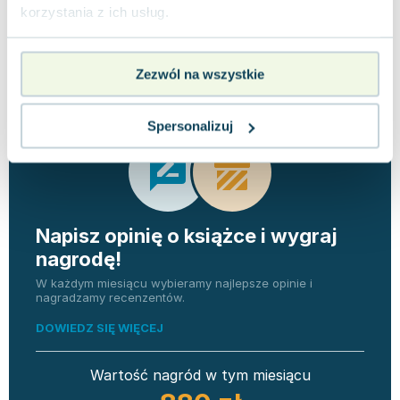
korzystania z ich usług.
Opinie
0 ocen i 0
0.0
użytkowników
recenzji
Zezwól na wszystkie
Spersonalizuj
Napisz opinię o książce i wygraj
nagrodę!
W każdym miesiącu wybieramy najlepsze opinie i
nagradzamy recenzentów.
DOWIEDZ SIĘ WIĘCEJ
Wartość nagród w tym miesiącu