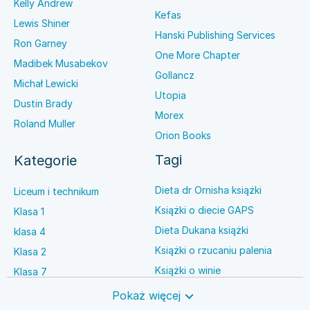
Kelly Andrew
Kefas
Lewis Shiner
Hanski Publishing Services
Ron Garney
One More Chapter
Madibek Musabekov
Gollancz
Michał Lewicki
Utopia
Dustin Brady
Morex
Roland Muller
Orion Books
Tagi
Kategorie
Dieta dr Ornisha książki
Liceum i technikum
Książki o diecie GAPS
Klasa 1
Dieta Dukana książki
klasa 4
Książki o rzucaniu palenia
Klasa 2
Książki o winie
Klasa 7
Książki o anestezjologii
Szkoła średnia
Pokaż więcej