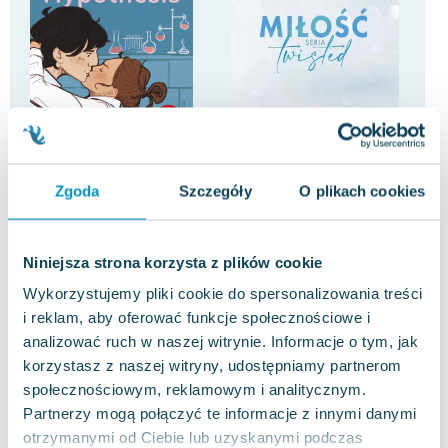
-20%
-68%
The Love Hypothesis
Miłość. Seria Twisted
Z 
Zgoda
Szczegóły
O plikach cookies
Ali Hazelwood
Ana Huang
Nic
4.0
3.5
Pakujemy 10.08
Pakujemy 10.08
Miękka
Niniejsza strona korzysta z plików cookie
Miękka
Mię
Nowa
Nowa
Używana
Uży
Wykorzystujemy pliki cookie do spersonalizowania treści
35.85 zł
15.05 zł
9.
nowa
jak nowa
i reklam, aby oferować funkcje społecznościowe i
analizować ruch w naszej witrynie. Informacje o tym, jak
Do koszyka
Do koszyka
D
korzystasz z naszej witryny, udostępniamy partnerom
społecznościowym, reklamowym i analitycznym.
Partnerzy mogą połączyć te informacje z innymi danymi
otrzymanymi od Ciebie lub uzyskanymi podczas