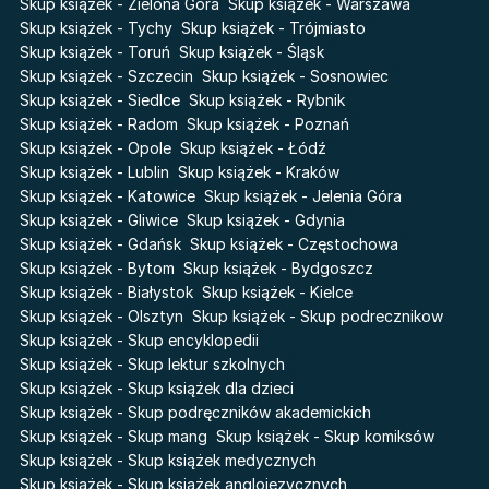
Cień od wschodu
Basia. Wielka księga.
Skup książek - Zielona Góra
Skup książek - Warszawa
Poznawaj świat z Basią
Skup książek - Tychy
Skup książek - Trójmiasto
Przebudzenie powietrza
Skup książek - Toruń
Skup książek - Śląsk
The Hazel Wood
Pieśń Lwicy
Skup książek - Szczecin
Skup książek - Sosnowiec
Zmierzch
Akademia wampirów
Skup książek - Siedlce
Skup książek - Rybnik
Faye
Skup książek - Radom
Skup książek - Poznań
Karneval
Skup książek - Opole
Skup książek - Łódź
Katie Maguire
Baśń o złamanym sercu
Skup książek - Lublin
Skup książek - Kraków
Liceum Freuda
Prosta zabawa
Skup książek - Katowice
Skup książek - Jelenia Góra
Sherlock Holmes Society
Skup książek - Gliwice
Skup książek - Gdynia
Skup książek - Gdańsk
Skup książek - Częstochowa
Skup książek - Bytom
Skup książek - Bydgoszcz
Skup książek - Białystok
Skup książek - Kielce
Skup książek - Olsztyn
Skup książek - Skup podrecznikow
Skup książek - Skup encyklopedii
Skup książek - Skup lektur szkolnych
Skup książek - Skup książek dla dzieci
Skup książek - Skup podręczników akademickich
Skup książek - Skup mang
Skup książek - Skup komiksów
Skup książek - Skup książek medycznych
Skup książek - Skup książek anglojęzycznych