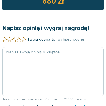
880 zł
Napisz opinię i wygraj nagrodę!
Twoja ocena to:
wybierz ocenę
Treść musi mieć więcej niż 50 i mniej niż 20000 znaków