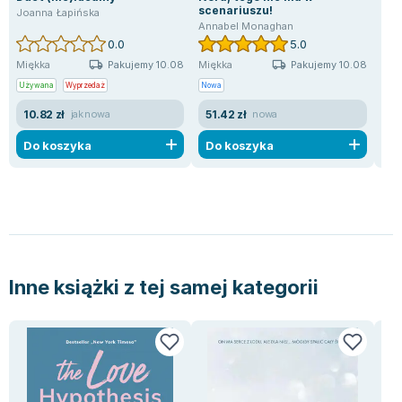
scenariuszu!
Joanna Łapińska
Emm
Annabel Monaghan
0.0
5.0
Pakujemy 10.08
Pakujemy 10.08
Miękka
Miękka
Mię
Używana
Wyprzedaż
Nowa
Now
10.82 zł
51.42 zł
10
jak nowa
nowa
Do koszyka
Do koszyka
D
Inne książki z tej samej kategorii