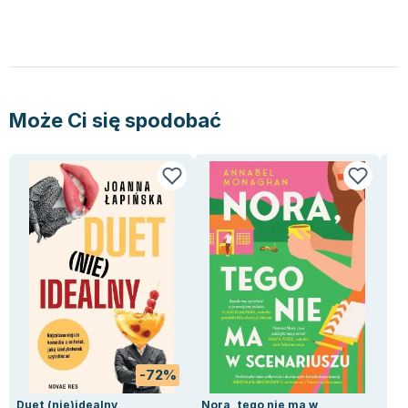
Lorraine Warren
Ajahn Brahm
Lucinda Riley
Jacek Walkiewicz
Może Ci się spodobać
-72%
Duet (nie)idealny
Nora, tego nie ma w
Nie