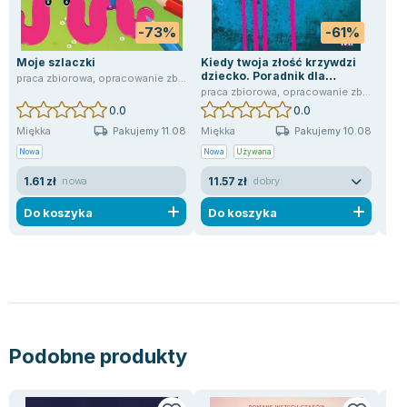
Zygmunt Freud
-73%
-61%
Agata Passent
Moje szlaczki
Kiedy twoja złość krzywdzi
Mat
Michel Moran
dziecko. Poradnik dla
Kla
praca zbiorowa
,
opracowanie zbiorowe
Maciej Orłoś
rodziców
Lic
praca zbiorowa
,
opracowanie zbiorowe
pra
,
20
0.0
0.0
Jo Nesbo
Pakujemy 11.08
Pakujemy 10.08
Miękka
Miękka
Mię
Katarzyna Miller
Nowa
Nowa
Używana
Now
Antoine de Saint Exupery
1.61 zł
11.57 zł
66
nowa
dobry
Lew Tołstoj
Mark Twain
Do koszyka
Do koszyka
D
Marcin Meller
Paulina Młynarska
ks. Piotr Pawlukiewicz
Jarosław Sokołowski
Piotr Latocha
Michael Scott
Podobne produkty
Piotr Semka
Jarosław Iwaszkiewicz