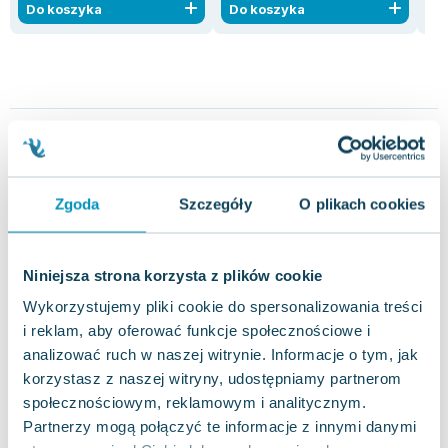
Do koszyka
Do koszyka
D
Opinie
1 ocena i 1
4.0
użytkowników
recenzja
Zgoda
Szczegóły
O plikach cookies
Niniejsza strona korzysta z plików cookie
Wykorzystujemy pliki cookie do spersonalizowania treści
i reklam, aby oferować funkcje społecznościowe i
analizować ruch w naszej witrynie. Informacje o tym, jak
Napisz opinię o książce i wygraj
korzystasz z naszej witryny, udostępniamy partnerom
nagrodę!
społecznościowym, reklamowym i analitycznym.
W każdym miesiącu wybieramy najlepsze opinie i
Partnerzy mogą połączyć te informacje z innymi danymi
nagradzamy recenzentów.