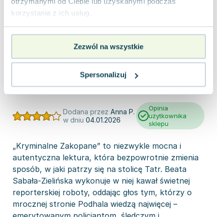
otrzymanymi od Ciebie lub uzyskanymi podczas
korzystania z ich usług.
DOWIEDZ SIĘ WIĘCEJ
Wartość nagród w tym miesiącu
Zezwól na wszystkie
880 zł
Spersonalizuj
Opinia
Dodana przez
Anna P.
użytkownika
w dniu
04.01.2026
sklepu
„Kryminalne Zakopane” to niezwykle mocna i
autentyczna lektura, która bezpowrotnie zmienia
sposób, w jaki patrzy się na stolicę Tatr. Beata
Sabała-Zielińska wykonuje w niej kawał świetnej
reporterskiej roboty, oddając głos tym, którzy o
mrocznej stronie Podhala wiedzą najwięcej –
emerytowanym policjantom, śledczym i