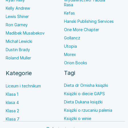
Rasa
Kelly Andrew
Kefas
Lewis Shiner
Hanski Publishing Services
Ron Garney
One More Chapter
Madibek Musabekov
Gollancz
Michał Lewicki
Utopia
Dustin Brady
Morex
Roland Muller
Orion Books
Tagi
Kategorie
Dieta dr Ornisha książki
Liceum i technikum
Książki o diecie GAPS
Klasa 1
Dieta Dukana książki
klasa 4
Książki o rzucaniu palenia
Klasa 2
Książki o winie
Klasa 7
Książki o anestezjologii
Szkoła średnia