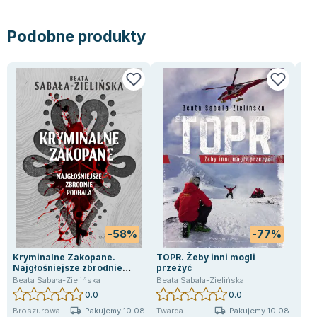
Joseph Murphy
Jan Sztaudynger
Podobne produkty
Aleksander Puszkin
Oscar Wilde
Małgorzata Ohme
Maddie Ziegler
Leszek Czarnecki
Joanna Racewicz
Maria Seweryn
Janina Zającówna
Eric Helms
Anna Prus (oprac.)
Nela Mała Reporterka
-58%
-77%
Agnieszka Maciąg
Kryminalne Zakopane.
TOPR. Żeby inni mogli
TOP
Barbara Wrzesińska
Najgłośniejsze zbrodnie
przeżyć
Beat
Podhala
Beata Sabała-Zielińska
Beata Sabała-Zielińska
Terry Pratchett
0.0
0.0
Virginia Woolf
Pakujemy 10.08
Pakujemy 10.08
Broszurowa
Twarda
Twa