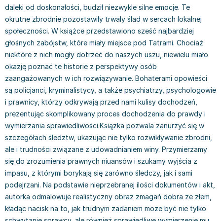
Książki: Prawo konstytucyjne
Książki: Film, muzyka, teatr
Książki dla dzieci 3-5 lat
Książki: Zdrowie
Dean Koontz
daleki od doskonałości, budził niezwykle silne emocje. Te
okrutne zbrodnie pozostawiły trwały ślad w sercach lokalnej
Książki: Prawo międzynarodowe
Książki: Historia sztuki
Książki: bajki dla dzieci 3-5 lat
Kuchnia i diety - książki
Andrzej Sapkowski
społeczności. W książce przedstawiono sześć najbardziej
Książki: Prawo - orzecznictwo
Książki o architekturze
Kolorowanki i książki do naklejania 3-5 lat
Autorskie książki kucharskie
Stephenie Meyer
głośnych zabójstw, które miały miejsce pod Tatrami. Chociaż
Książki: Prawo pracy
Książki: Sztuka użytkowa
Książki do nauki języków obcych 3-5 lat
Ciasta, desery, wypieki - książki
Robert Ludlum
niektóre z nich mogły dotrzeć do naszych uszu, niewielu miało
Książki: Prawo Unii Europejskiej
Książki: Sztuki wizualne
Książki do nauki pisania i liczenia 3-5 lat
Diety, zdrowe żywienie - książki
Maria Czubaszek
okazję poznać te historie z perspektywy osób
Teksty aktów prawnych
Inne
Książki grające, z puzzlami i magnesami 3-5 lat
Książki kucharskie
Nora Roberts
zaangażowanych w ich rozwiązywanie. Bohaterami opowieści
Książki medyczne i naukowe
Kreatywne i aktywizujące książki dla dzieci 3-5 lat
Kuchnia polska - książki
Mario Vargas Llosa
są policjanci, kryminalistycy, a także psychiatrzy, psychologowie
Chemia - książki
Poznawanie świata dla dzieci 3-5 lat - książki
Napoje - książki
Katarzyna Grochola
i prawnicy, którzy odkrywają przed nami kulisy dochodzeń,
Książki o fizyce i astronomii
Książki o zainteresowaniach dla dzieci 3-5 lat
Książki: Poradniki
Ewa Nowak
prezentując skomplikowany proces dochodzenia do prawdy i
Geografia - książki
Książki dla dzieci 6-8 lat
Inne
Robin Cook
wymierzania sprawiedliwości.Książka pozwala zanurzyć się w
Inne
Książki do nauki czytania 6-8 lat
Książki: Dom, ogród - poradniki
Carlos Ruiz Zafon
szczegółach śledztw, ukazując nie tylko rozwikływanie zbrodni,
Książki do matematyki
Książki do nauki języków obcych 6-8 lat
Książki: Hobby - poradniki
Konrad Gaca
ale i trudności związane z udowadnianiem winy. Przymierzamy
Książki medyczne
Książki do nauki pisania i liczenia 6-8 lat
Książki: Moda, uroda, savoir vivre - poradniki
Jerzy Zięba
się do zrozumienia prawnych niuansów i szukamy wyjścia z
impasu, z którymi borykają się zarówno śledczy, jak i sami
Książki do nauk przyrodniczych
Kreatywne i aktywizujące książki dla dzieci 6-8 lat
Książki pamiątkowe
Jodi Picoult
podejrzani. Na podstawie nieprzebranej ilości dokumentów i akt,
Technika, inżynieria, technologia - książki, podręczniki -
Literatura dla dzieci 6-8 lat
Pozostałe książki
Dorota Terakowska
autorka odmalowuje realistyczny obraz zmagań dobra ze złem,
nauki ścisłe
Poznawanie świata dla dzieci 6-8 lat - książki
Abbi Glines
kładąc nacisk na to, jak trudnym zadaniem może być nie tylko
Książki do nauk społecznych i humanistycznych
Książki o zainteresowaniach dla dzieci 6-8 lat
Alfred Szklarski
schwytanie sprawcy, ale również sprawiedliwe wymierzenie mu