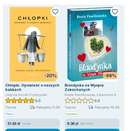
-20%
-88%
Chłopki. Opowieść o naszych
Blondynka na Wyspie
Wyz
babkach
Zakochanych
fun
US
Joanna Kuciel-Frydryszak
Beata Pawlikowska
,
Edipresse Książki
Kath
5.0
0.0
Pakujemy 11.08
Pakujemy 10.08
Twarda
Twarda
Twa
Nowa
Używana
Now
51.83 zł
6.36 zł
32
nowa
jak nowa