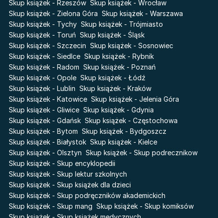
Skup książek - Rzeszów
Skup książek - Wrocław
Cień od wschodu
Basia. Wielka księga.
Skup książek - Zielona Góra
Skup książek - Warszawa
Poznawaj świat z Basią
Skup książek - Tychy
Skup książek - Trójmiasto
Przebudzenie powietrza
Skup książek - Toruń
Skup książek - Śląsk
The Hazel Wood
Pieśń Lwicy
Skup książek - Szczecin
Skup książek - Sosnowiec
Zmierzch
Akademia wampirów
Skup książek - Siedlce
Skup książek - Rybnik
Faye
Skup książek - Radom
Skup książek - Poznań
Karneval
Skup książek - Opole
Skup książek - Łódź
Katie Maguire
Baśń o złamanym sercu
Skup książek - Lublin
Skup książek - Kraków
Liceum Freuda
Prosta zabawa
Skup książek - Katowice
Skup książek - Jelenia Góra
Sherlock Holmes Society
Skup książek - Gliwice
Skup książek - Gdynia
Skup książek - Gdańsk
Skup książek - Częstochowa
Skup książek - Bytom
Skup książek - Bydgoszcz
Skup książek - Białystok
Skup książek - Kielce
Skup książek - Olsztyn
Skup książek - Skup podrecznikow
Skup książek - Skup encyklopedii
Skup książek - Skup lektur szkolnych
Skup książek - Skup książek dla dzieci
Skup książek - Skup podręczników akademickich
Skup książek - Skup mang
Skup książek - Skup komiksów
Skup książek - Skup książek medycznych