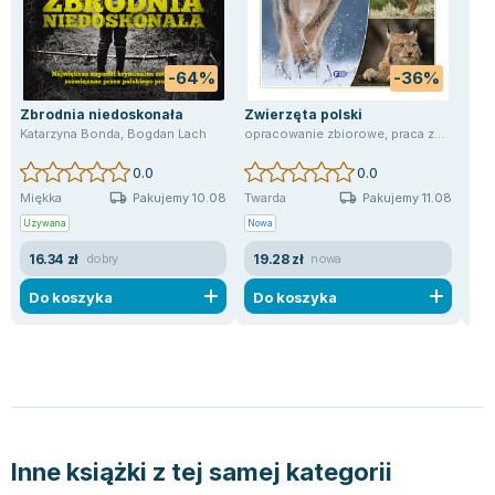
-64%
-36%
Zbrodnia niedoskonała
Zwierzęta polski
War
Katarzyna Bonda
,
Bogdan Lach
opracowanie zbiorowe
,
praca zbiorowa
Hel
0.0
0.0
Pakujemy 10.08
Pakujemy 11.08
Miękka
Twarda
Pud
Używana
Nowa
Now
16.34 zł
19.28 zł
26
dobry
nowa
Do koszyka
Do koszyka
D
Inne książki z tej samej kategorii