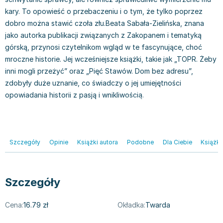
Filologia - książki
Książki dla dzieci 9-12 lat
Stefan Żeromski
kary. To opowieść o przebaczeniu i o tym, że tylko poprzez
Książki filozoficzne
Książki edukacyjne dla dzieci 9-12 lat
Henryk Sienkiewicz
dobro można stawić czoła złu.Beata Sabała-Zielińska, znana
Inne
Literatura dla dzieci 9-12 lat
Juliusz Słowacki
jako autorka publikacji związanych z Zakopanem i tematyką
Kulturoznawstwo, antropologia - książki
Poznawanie świata dla dzieci 9-12 lat - książki
Jacek Piekara
górską, przynosi czytelnikom wgląd w te fascynujące, choć
Książki o naukach politycznych
Książki o zainteresowaniach dla dzieci 9-12 lat
Meg Cabot
mroczne historie. Jej wcześniejsze książki, takie jak „TOPR. Żeby
Książki pedagogiczne
Książki dla młodzieży
James Rollins
inni mogli przeżyć” oraz „Pięć Stawów. Dom bez adresu”,
Psychologia - książki
Literatura dla młodzieży
Maria Konopnicka
zdobyły duże uznanie, co świadczy o jej umiejętności
Socjologia - książki
Literatura popularno-naukowa
Paulo Coelho
opowiadania historii z pasją i wnikliwością.
Książki: Religie i wyznania
Społeczeństwo i rozwój osobisty - książki
Rick Riordan
Inne
Lektury i pomoce szkolne
John Flanagan
Książki: Buddyzm
Lektury do gimnazjów i szkół średnich
Graham Masterton
Szczegóły
Opinie
Książki autora
Podobne
Dla Ciebie
Książki
Książki: Chrześcijaństwo
Lektury do szkoły podstawowej
Astrid Lindgren
Książki: Islam
Szkoły wyższe - książki
Anna Ficner-Ogonowska
Książki: Judaizm
Bibliotekoznawstwo - książki
Federico Moccia
Szczegóły
Książki: Rozwój osobisty
Książki o ekonomii i finansach - szkoły wyższe
Harlan Coben
Inne
Książki do filologii - szkoły wyższe
Katarzyna Michalak
Cena:
16.79 zł
Okładka:
Twarda
Książki: Kariera i sukces
Książki medyczne dla studentów
Daniel Defoe