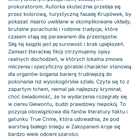
prokuratorom. Autorka skutecznie przebija się
przez kolorową, turystyczną fasadę Krupówek, by
pokazać miasto uwikłane w skomplikowane układy,
brutalne porachunki i rodzime tradycje, które
czasem stają się parawanem dla przestępstw.
​Siłą tej książki jest jej surowość i brak upiększeń.
Zamiast literackiej fikcji otrzymujemy opisy
realnych dochodzeń, w których lokalna zmowa
milczenia i specyficzny góralski charakter stanowią
dla organów ścigania barierę trudniejszą do
pokonania niż wysokogórskie szlaki. Czyta się to z
zapartym tchem, niemal jak najlepszy kryminał,
choć świadomość, że te wydarzenia rozegrały się
w cieniu Giewontu, budzi prawdziwy niepokój. To
pozycja obowiązkowa dla fanów literatury faktu i
gatunku True Crime, która udowadnia, że pod
warstwą białego śniegu w Zakopanem kryje się
bardzo wiele odcieni szarości.