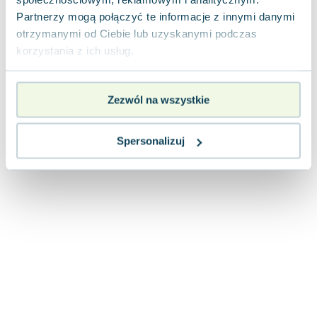
Joseph Murphy
Partnerzy mogą połączyć te informacje z innymi danymi
Jan Sztaudynger
otrzymanymi od Ciebie lub uzyskanymi podczas
Aleksander Puszkin
korzystania z ich usług.
Oscar Wilde
Małgorzata Ohme
Zezwól na wszystkie
Maddie Ziegler
Leszek Czarnecki
Joanna Racewicz
Spersonalizuj
Maria Seweryn
Janina Zającówna
Eric Helms
Anna Prus (oprac.)
Nela Mała Reporterka
Agnieszka Maciąg
Barbara Wrzesińska
Terry Pratchett
Virginia Woolf