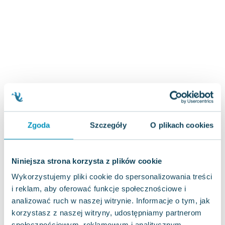
Zygmunt Freud
Agata Passent
Michel Moran
Maciej Orłoś
Jo Nesbo
Katarzyna Miller
Antoine de Saint Exupery
Lew Tołstoj
Mark Twain
Zgoda
Szczegóły
O plikach cookies
Marcin Meller
Paulina Młynarska
ks. Piotr Pawlukiewicz
Niniejsza strona korzysta z plików cookie
Jarosław Sokołowski
Wykorzystujemy pliki cookie do spersonalizowania treści
Piotr Latocha
i reklam, aby oferować funkcje społecznościowe i
Michael Scott
analizować ruch w naszej witrynie. Informacje o tym, jak
Piotr Semka
korzystasz z naszej witryny, udostępniamy partnerom
Jarosław Iwaszkiewicz
społecznościowym, reklamowym i analitycznym.