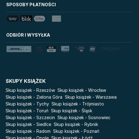
Mój Pierwszy Atlas
SPOSOBY PŁATNOŚCI
Mystic
Tim Marshall on
Grzeszni Miliarderzy
Geopolitics
LoveBook
Stalking Jack the Ripper
ODBIÓR I WYSYŁKA
Uniwersum Reina Roja
Disney Uczy
Królestwo kłamstw
Star Wars Darth Vader
Lato
Fala
Salt Modern Fiction
The Powerless Trilogy
Cykle
SKUPY KSIĄŻEK
Światy Pilipiuka
Pamiętniki Wampirów
Skup książek - Rzeszów
Skup książek - Wrocław
Cień od wschodu
Basia. Wielka księga.
Skup książek - Zielona Góra
Skup książek - Warszawa
Poznawaj świat z Basią
Skup książek - Tychy
Skup książek - Trójmiasto
Przebudzenie powietrza
Skup książek - Toruń
Skup książek - Śląsk
The Hazel Wood
Pieśń Lwicy
Skup książek - Szczecin
Skup książek - Sosnowiec
Zmierzch
Akademia wampirów
Skup książek - Siedlce
Skup książek - Rybnik
Faye
Skup książek - Radom
Skup książek - Poznań
Karneval
Skup książek - Opole
Skup książek - Łódź
Katie Maguire