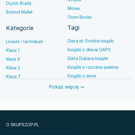
Dustin Brady
Morex
Roland Muller
Orion Books
Tagi
Kategorie
Dieta dr Ornisha książki
Liceum i technikum
Książki o diecie GAPS
Klasa 1
Dieta Dukana książki
klasa 4
Książki o rzucaniu palenia
Klasa 2
Książki o winie
Klasa 7
Książki o anestezjologii
Szkoła średnia
Pokaż więcej
Książki o brydżu
Język niemiecki
Książki o prawie autorskim
Nauki ścisłe
O SKUPSZOP.PL
Książki