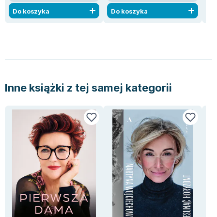
Do koszyka
Do koszyka
D
Inne książki z tej samej kategorii