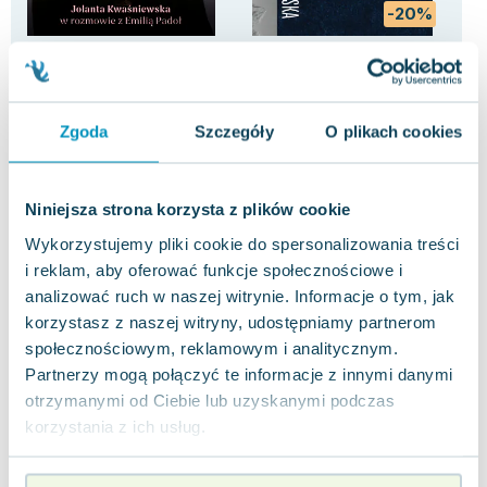
-20%
Pierwsza dama. Jolanta
Przesunąć horyzont. 20 lat
Osi
Kwaśniewska w rozmowie z
później
Kar
Emilią Padoł
Jolanta Kwaśniewska
,
Emilia Padoł
Martyna Wojciechowska
0.0
0.0
Zgoda
Szczegóły
O plikach cookies
Pakujemy 10.08
Pakujemy 11.08
Twarda
Twarda
Twa
Nowa
Nowa
Now
71.66 zł
64.22 zł
84
nowa
nowa
Niniejsza strona korzysta z plików cookie
Do koszyka
Do koszyka
D
Wykorzystujemy pliki cookie do spersonalizowania treści
i reklam, aby oferować funkcje społecznościowe i
analizować ruch w naszej witrynie. Informacje o tym, jak
korzystasz z naszej witryny, udostępniamy partnerom
społecznościowym, reklamowym i analitycznym.
Partnerzy mogą połączyć te informacje z innymi danymi
Opinie
otrzymanymi od Ciebie lub uzyskanymi podczas
0 ocen i 0
0.0
użytkowników
recenzji
korzystania z ich usług.