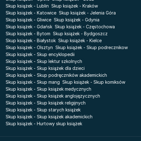
Baśń o złamanym sercu
Skup książek - Lublin
Skup książek - Kraków
Liceum Freuda
Prosta zabawa
Skup książek - Katowice
Skup książek - Jelenia Góra
Sherlock Holmes Society
Skup książek - Gliwice
Skup książek - Gdynia
Skup książek - Gdańsk
Skup książek - Częstochowa
Skup książek - Bytom
Skup książek - Bydgoszcz
Skup książek - Białystok
Skup książek - Kielce
Skup książek - Olsztyn
Skup książek - Skup podrecznikow
Skup książek - Skup encyklopedii
Skup książek - Skup lektur szkolnych
Skup książek - Skup książek dla dzieci
Skup książek - Skup podręczników akademickich
Skup książek - Skup mang
Skup książek - Skup komiksów
Skup książek - Skup książek medycznych
Skup książek - Skup książek anglojęzycznych
Skup książek - Skup książek religijnych
Skup książek - Skup starych książek
Skup książek - Skup książek akademickich
Skup książek - Hurtowy skup książek