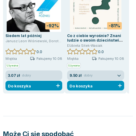
Joseph Murphy
Jan Sztaudynger
Aleksander Puszkin
-92%
-81%
Oscar Wilde
Siedem lat później
Małgorzata Ohme
Co z ciebie wyrośnie? Znani
Taj
ludzie o swoim dzieciństwie i
Ren
Janusz Leon Wiśniewski
,
Dorota Wellman
Maddie Ziegler
niepokornej młodości
Elżbieta Sitek-Wasiak
Ren
0.0
0.0
Leszek Czarnecki
Pakujemy 10.08
Pakujemy 10.08
Miękka
Miękka
Twa
Joanna Racewicz
Używana
Używana
Uży
Maria Seweryn
Janina Zającówna
3.07 zł
9.50 zł
3.
dobry
dobry
Eric Helms
Do koszyka
Do koszyka
D
Anna Prus (oprac.)
Nela Mała Reporterka
Agnieszka Maciąg
Barbara Wrzesińska
Terry Pratchett
Virginia Woolf
Może Ci się spodobać