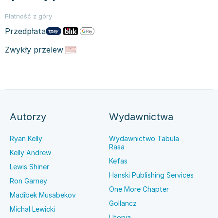
Płatność z góry
Przedpłata
Zwykły przelew
Autorzy
Wydawnictwa
Ryan Kelly
Wydawnictwo Tabula
Rasa
Kelly Andrew
Kefas
Lewis Shiner
Hanski Publishing Services
Ron Garney
One More Chapter
Madibek Musabekov
Gollancz
Michał Lewicki
Utopia