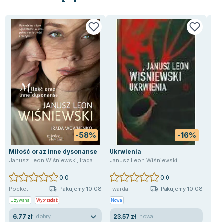
Lorraine Warren
Ajahn Brahm
Lucinda Riley
Jacek Walkiewicz
-58%
-16%
Miłość oraz inne dysonanse
Ukrwienia
Ł j
Janusz Leon Wiśniewski
,
Irada Wownenko
Janusz Leon Wiśniewski
Ilo
0.0
0.0
Pakujemy 10.08
Pakujemy 10.08
Pocket
Twarda
Twa
Używana
Wyprzedaż
Nowa
Uży
6.77 zł
23.57 zł
7.
dobry
nowa