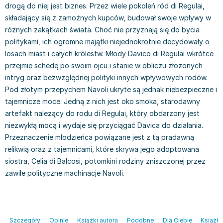
drogą do niej jest biznes. Przez wiele pokoleń ród di Regulai,
Książki: Prawo konstytucyjne
Książki: Film, muzyka, teatr
Książki dla dzieci 3-5 lat
Książki: Zdrowie
Dean Koontz
składający się z zamożnych kupców, budował swoje wpływy w
Książki: Prawo międzynarodowe
Książki: Historia sztuki
Książki: bajki dla dzieci 3-5 lat
Kuchnia i diety - książki
Andrzej Sapkowski
różnych zakątkach świata. Choć nie przyznają się do bycia
Książki: Prawo - orzecznictwo
Książki o architekturze
Kolorowanki i książki do naklejania 3-5 lat
Autorskie książki kucharskie
Stephenie Meyer
politykami, ich ogromne majątki niejednokrotnie decydowały o
Książki: Prawo pracy
Książki: Sztuka użytkowa
Książki do nauki języków obcych 3-5 lat
Ciasta, desery, wypieki - książki
Robert Ludlum
losach miast i całych królestw. Młody Davico di Regulai wkrótce
Książki: Prawo Unii Europejskiej
Książki: Sztuki wizualne
Książki do nauki pisania i liczenia 3-5 lat
Diety, zdrowe żywienie - książki
Maria Czubaszek
przejmie schedę po swoim ojcu i stanie w obliczu złożonych
Teksty aktów prawnych
Inne
Książki grające, z puzzlami i magnesami 3-5 lat
Książki kucharskie
Nora Roberts
intryg oraz bezwzględnej polityki innych wpływowych rodów.
Książki medyczne i naukowe
Kreatywne i aktywizujące książki dla dzieci 3-5 lat
Kuchnia polska - książki
Mario Vargas Llosa
Pod złotym przepychem Navoli ukryte są jednak niebezpieczne i
Chemia - książki
Poznawanie świata dla dzieci 3-5 lat - książki
Napoje - książki
Katarzyna Grochola
tajemnicze moce. Jedną z nich jest oko smoka, starodawny
Książki o fizyce i astronomii
Książki o zainteresowaniach dla dzieci 3-5 lat
Książki: Poradniki
Ewa Nowak
artefakt należący do rodu di Regulai, który obdarzony jest
Geografia - książki
Książki dla dzieci 6-8 lat
Inne
Robin Cook
niezwykłą mocą i wydaje się przyciągać Davica do działania.
Inne
Książki do nauki czytania 6-8 lat
Książki: Dom, ogród - poradniki
Carlos Ruiz Zafon
Przeznaczenie młodzieńca powiązane jest z tą pradawną
Książki do matematyki
Książki do nauki języków obcych 6-8 lat
Książki: Hobby - poradniki
Konrad Gaca
relikwią oraz z tajemnicami, które skrywa jego adoptowana
siostra, Celia di Balcosi, potomkini rodziny zniszczonej przez
Książki medyczne
Książki do nauki pisania i liczenia 6-8 lat
Książki: Moda, uroda, savoir vivre - poradniki
Jerzy Zięba
zawiłe polityczne machinacje Navoli.
Książki do nauk przyrodniczych
Kreatywne i aktywizujące książki dla dzieci 6-8 lat
Książki pamiątkowe
Jodi Picoult
Technika, inżynieria, technologia - książki, podręczniki -
Literatura dla dzieci 6-8 lat
Pozostałe książki
Dorota Terakowska
nauki ścisłe
Poznawanie świata dla dzieci 6-8 lat - książki
Abbi Glines
Książki do nauk społecznych i humanistycznych
Książki o zainteresowaniach dla dzieci 6-8 lat
Alfred Szklarski
Szczegóły
Opinie
Książki autora
Podobne
Dla Ciebie
Książki