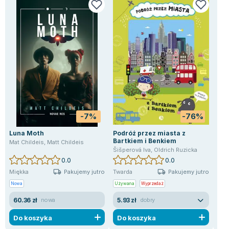
Lorraine Warren
Ajahn Brahm
Lucinda Riley
Jacek Walkiewicz
-7%
-76%
Luna Moth
Podróż przez miasta z
A W
Bartkiem i Benkiem
Mat Childeis
,
Matt Childeis
Rub
Šišperová Iva
,
Oldrich Ruzicka
0.0
0.0
Pakujemy jutro
Pakujemy jutro
Miękka
Twarda
Mię
Nowa
Używana
Wyprzedaż
Uży
60.36 zł
5.93 zł
22
nowa
dobry
Do koszyka
Do koszyka
D