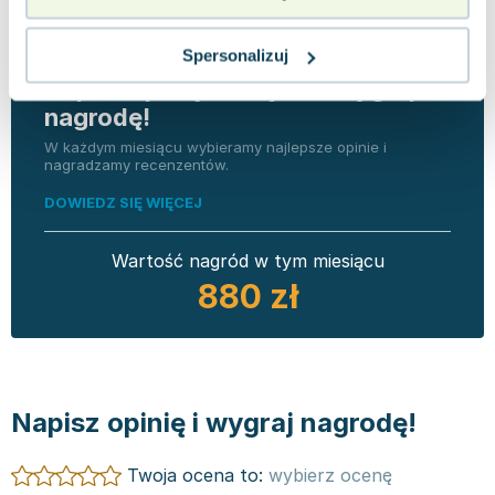
Spersonalizuj
Napisz opinię o książce i wygraj
nagrodę!
W każdym miesiącu wybieramy najlepsze opinie i
nagradzamy recenzentów.
DOWIEDZ SIĘ WIĘCEJ
Wartość nagród w tym miesiącu
880 zł
Napisz opinię i wygraj nagrodę!
Twoja ocena to:
wybierz ocenę