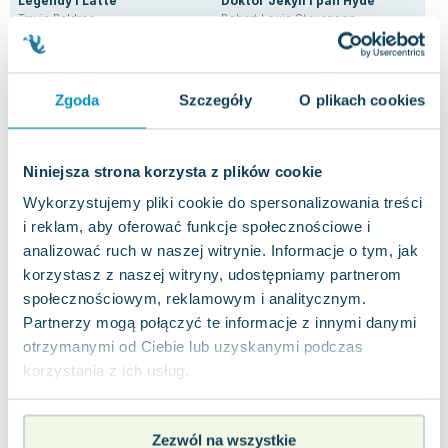
Legendy i Latte
Doktor Jekyll i pan Hyde
Unw
Travis Baldree
Robert Louis Stevenson
Nea
4.3
4.0
Pakujemy jutro
Pakujemy jutro
Miękka
Miękka
Twa
Zgoda
Szczegóły
O plikach cookies
Nowa
Używana
Nowa
Now
10.64 zł
10.01 zł
38
jak nowa
nowa
Do koszyka
Do koszyka
D
Niniejsza strona korzysta z plików cookie
Wykorzystujemy pliki cookie do spersonalizowania treści
i reklam, aby oferować funkcje społecznościowe i
analizować ruch w naszej witrynie. Informacje o tym, jak
korzystasz z naszej witryny, udostępniamy partnerom
społecznościowym, reklamowym i analitycznym.
Opinie
Partnerzy mogą połączyć te informacje z innymi danymi
0 ocen i 0
0.0
użytkowników
recenzji
otrzymanymi od Ciebie lub uzyskanymi podczas
korzystania z ich usług.
Zezwól na wszystkie