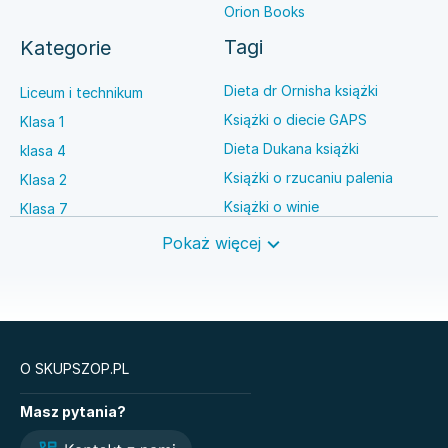
Orion Books
Tagi
Kategorie
Dieta dr Ornisha książki
Liceum i technikum
Książki o diecie GAPS
Klasa 1
Dieta Dukana książki
klasa 4
Książki o rzucaniu palenia
Klasa 2
Książki o winie
Klasa 7
Książki o anestezjologii
Szkoła średnia
Pokaż więcej
Książki o brydżu
Język niemiecki
Książki o prawie autorskim
Nauki ścisłe
O SKUPSZOP.PL
Książki
Masz pytania?
Matematyka. Podręcznik.
Sprawa Niny Frank.
Klasa 1. Zakres
Hubert Meyer. Tom 1