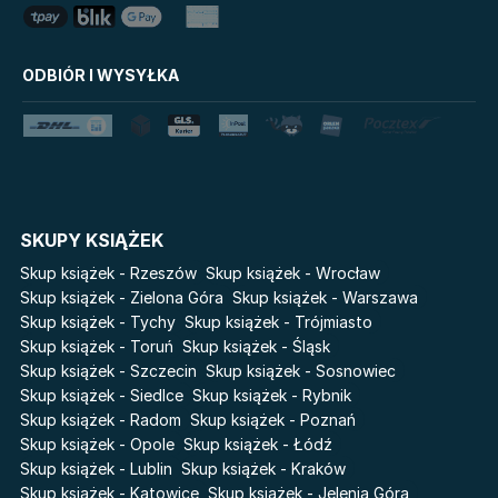
LoveBook
Stalking Jack the Ripper
Uniwersum Reina Roja
Disney Uczy
ODBIÓR I WYSYŁKA
Królestwo kłamstw
Star Wars Darth Vader
Lato
Fala
Salt Modern Fiction
The Powerless Trilogy
Klątwa Przodków
Danganronpa. Koszmar w
Akademii Marzeń
Cykle
SKUPY KSIĄŻEK
Skup książek - Rzeszów
Skup książek - Wrocław
Światy Pilipiuka
Pamiętniki Wampirów
Skup książek - Zielona Góra
Skup książek - Warszawa
Cień od wschodu
Basia. Wielka księga.
Skup książek - Tychy
Skup książek - Trójmiasto
Poznawaj świat z Basią
Przebudzenie powietrza
Skup książek - Toruń
Skup książek - Śląsk
The Hazel Wood
Skup książek - Szczecin
Skup książek - Sosnowiec
Pieśń Lwicy
Skup książek - Siedlce
Skup książek - Rybnik
Zmierzch
Akademia wampirów
Skup książek - Radom
Skup książek - Poznań
Faye
Karneval
Skup książek - Opole
Skup książek - Łódź
Katie Maguire
Skup książek - Lublin
Skup książek - Kraków
Baśń o złamanym sercu
Skup książek - Katowice
Skup książek - Jelenia Góra
Liceum Freuda