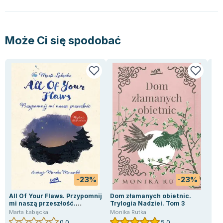
Lorraine Warren
Ajahn Brahm
Lucinda Riley
Może Ci się spodobać
Jacek Walkiewicz
-23%
-23%
All Of Your Flaws. Przypomnij
Dom złamanych obietnic.
Co 
mi naszą przeszłość.
Trylogia Nadziei. Tom 3
Joa
Wydanie ilustrowane
Marta Łabęcka
Monika Rutka
0.0
5.0