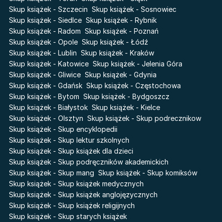
Pieśń Lwicy
Skup książek - Szczecin
Skup książek - Sosnowiec
Zmierzch
Akademia wampirów
Skup książek - Siedlce
Skup książek - Rybnik
Faye
Skup książek - Radom
Skup książek - Poznań
Karneval
Skup książek - Opole
Skup książek - Łódź
Katie Maguire
Baśń o złamanym sercu
Skup książek - Lublin
Skup książek - Kraków
Liceum Freuda
Prosta zabawa
Skup książek - Katowice
Skup książek - Jelenia Góra
Sherlock Holmes Society
Skup książek - Gliwice
Skup książek - Gdynia
Skup książek - Gdańsk
Skup książek - Częstochowa
Skup książek - Bytom
Skup książek - Bydgoszcz
Skup książek - Białystok
Skup książek - Kielce
Skup książek - Olsztyn
Skup książek - Skup podrecznikow
Skup książek - Skup encyklopedii
Skup książek - Skup lektur szkolnych
Skup książek - Skup książek dla dzieci
Skup książek - Skup podręczników akademickich
Skup książek - Skup mang
Skup książek - Skup komiksów
Skup książek - Skup książek medycznych
Skup książek - Skup książek anglojęzycznych
Skup książek - Skup książek religijnych
Skup książek - Skup starych książek