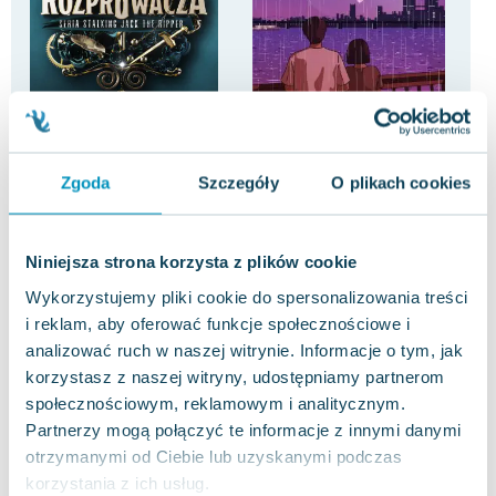
-17%
-78%
Jak podejść Rozpruwacza.
Co wyszeptał nam deszcz
Cra
Stalking Jack the Ripper.
Joanna Balicka
Trac
Tom 1
Zgoda
Szczegóły
O plikach cookies
Malgorzata Hesko-Kołodzińska
,
Kerri Maniscalco
5.0
2.5
Pakujemy 10.08
Pakujemy jutro
Miękka
Miękka
Mię
Nowa
Nowa
Używana
Now
Niniejsza strona korzysta z plików cookie
37.14 zł
9.01 zł
11
nowa
jak nowa
Wykorzystujemy pliki cookie do spersonalizowania treści
i reklam, aby oferować funkcje społecznościowe i
Do koszyka
Do koszyka
D
analizować ruch w naszej witrynie. Informacje o tym, jak
korzystasz z naszej witryny, udostępniamy partnerom
społecznościowym, reklamowym i analitycznym.
Partnerzy mogą połączyć te informacje z innymi danymi
otrzymanymi od Ciebie lub uzyskanymi podczas
korzystania z ich usług.