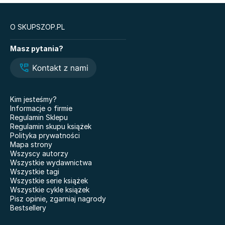
O SKUPSZOP.PL
Książki
Masz pytania?
Legendy i Latte
Glukozowa rewolucja
Hazel Wood. Tom 1
The Love Hypothesis
Atomowe nawyki. Drobne
Kiedy twoja złość
zmiany, niezwykłe efekty
krzywdzi dziecko.
Kim jesteśmy?
Poradnik dla rodziców
Nauczyciele
Informacje o firmie
Dziewczyny z Syberii
Regulamin Sklepu
Nie mówię żegnaj
Regulamin skupu książek
101 bajek
Polityka prywatności
Co wyszeptał nam deszcz
Mapa strony
Doktor Jekyll i pan Hyde
Właśnie że tak! Nigdy w
Wszyscy autorzy
życiu! 20 lat później
Miłość. Twisted
Wszystkie wydawnictwa
Wszystkie tagi
Kicia Kocia gotuje
Grunt pod nogami BR
Wszystkie serie książek
Wszystkie cykle książek
Pisz opinie, zgarniaj nagrody
Bestsellery
Modlitwa za nieśmiałe korony
Biologia na czasie.
drzew
Podręcznik. Klasa 1.