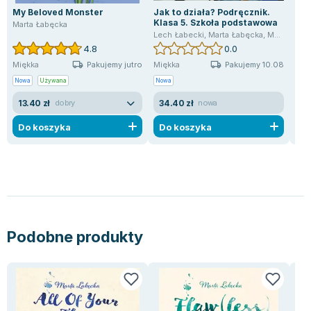
My Beloved Monster
Jak to działa? Podręcznik.
Pta
Zygmunt Freud
Klasa 5. Szkoła podstawowa
Marta Łabęcka
Mar
Agata Passent
Lech Łabecki
,
Marta Łabęcka
,
Marta Wiśniewska
4.8
0.0
Michel Moran
Pakujemy jutro
Pakujemy 10.08
Miękka
Miękka
Mię
Maciej Orłoś
Nowa
Używana
Nowa
Now
Jo Nesbo
13.40 zł
34.40 zł
38
dobry
nowa
Katarzyna Miller
Antoine de Saint Exupery
Do koszyka
Do koszyka
D
Lew Tołstoj
Mark Twain
Marcin Meller
Paulina Młynarska
ks. Piotr Pawlukiewicz
Jarosław Sokołowski
Podobne produkty
Piotr Latocha
Michael Scott
Piotr Semka
Jarosław Iwaszkiewicz