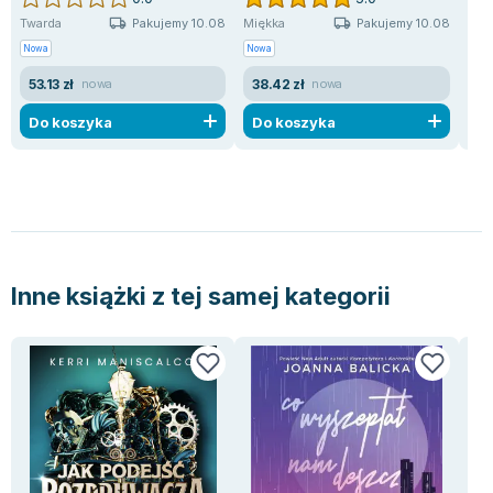
Pakujemy 10.08
Pakujemy 10.08
Twarda
Miękka
Poc
Nowa
Nowa
Uży
53.13 zł
38.42 zł
8.
nowa
nowa
Do koszyka
Do koszyka
D
Inne książki z tej samej kategorii