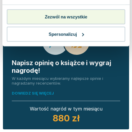
Opinie
0 ocen i 0
0.0
użytkowników
recenzji
Zezwól na wszystkie
Spersonalizuj
Napisz opinię o książce i wygraj
nagrodę!
W każdym miesiącu wybieramy najlepsze opinie i
nagradzamy recenzentów.
DOWIEDZ SIĘ WIĘCEJ
Wartość nagród w tym miesiącu
880 zł