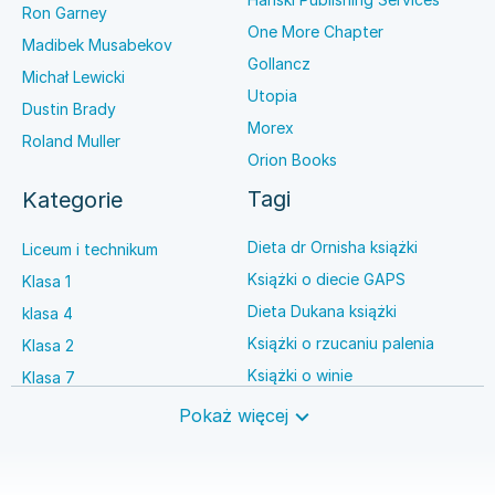
Ron Garney
One More Chapter
Madibek Musabekov
Gollancz
Michał Lewicki
Utopia
Dustin Brady
Morex
Roland Muller
Orion Books
Tagi
Kategorie
Dieta dr Ornisha książki
Liceum i technikum
Książki o diecie GAPS
Klasa 1
Dieta Dukana książki
klasa 4
Książki o rzucaniu palenia
Klasa 2
Książki o winie
Klasa 7
Książki o anestezjologii
Szkoła średnia
Pokaż więcej
Książki o brydżu
Język niemiecki
Książki o prawie autorskim
Nauki ścisłe