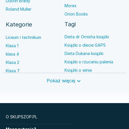
Dustin Brady
Morex
Roland Muller
Orion Books
Tagi
Kategorie
Dieta dr Ornisha książki
Liceum i technikum
Książki o diecie GAPS
Klasa 1
Dieta Dukana książki
klasa 4
Książki o rzucaniu palenia
Klasa 2
Książki o winie
Klasa 7
Książki o anestezjologii
Szkoła średnia
Pokaż więcej
Książki o brydżu
Język niemiecki
Książki o prawie autorskim
Nauki ścisłe
O SKUPSZOP.PL
Książki