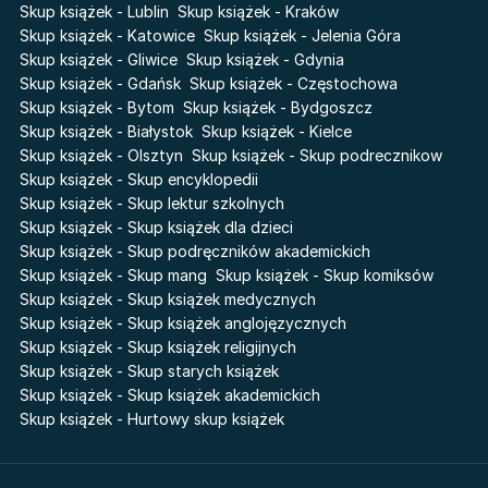
Skup książek - Lublin
Skup książek - Kraków
Liceum Freuda
Prosta zabawa
Skup książek - Katowice
Skup książek - Jelenia Góra
Sherlock Holmes Society
Skup książek - Gliwice
Skup książek - Gdynia
Skup książek - Gdańsk
Skup książek - Częstochowa
Skup książek - Bytom
Skup książek - Bydgoszcz
Skup książek - Białystok
Skup książek - Kielce
Skup książek - Olsztyn
Skup książek - Skup podrecznikow
Skup książek - Skup encyklopedii
Skup książek - Skup lektur szkolnych
Skup książek - Skup książek dla dzieci
Skup książek - Skup podręczników akademickich
Skup książek - Skup mang
Skup książek - Skup komiksów
Skup książek - Skup książek medycznych
Skup książek - Skup książek anglojęzycznych
Skup książek - Skup książek religijnych
Skup książek - Skup starych książek
Skup książek - Skup książek akademickich
Skup książek - Hurtowy skup książek