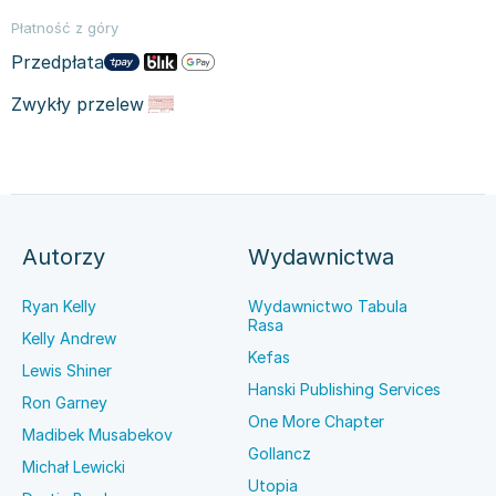
Płatność z góry
Przedpłata
Zwykły przelew
Autorzy
Wydawnictwa
Ryan Kelly
Wydawnictwo Tabula
Rasa
Kelly Andrew
Kefas
Lewis Shiner
Hanski Publishing Services
Ron Garney
One More Chapter
Madibek Musabekov
Gollancz
Michał Lewicki
Utopia