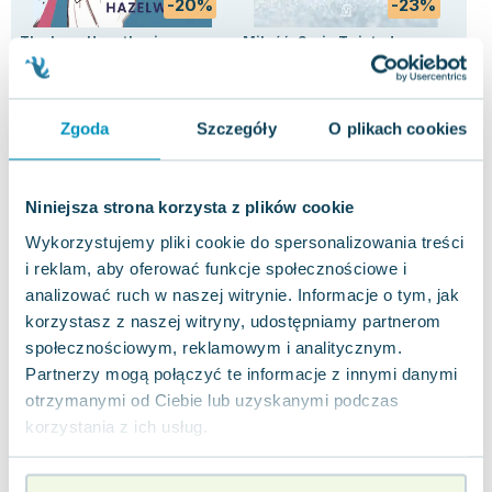
-20%
-23%
The Love Hypothesis
Miłość. Seria Twisted
Z 
Ali Hazelwood
Ana Huang
Nic
4.0
3.5
Pakujemy jutro
Pakujemy jutro
Miękka
Miękka
Mię
Zgoda
Szczegóły
O plikach cookies
Nowa
Nowa
Uży
35.85 zł
36.18 zł
9.
nowa
nowa
Niniejsza strona korzysta z plików cookie
Do koszyka
Do koszyka
D
Wykorzystujemy pliki cookie do spersonalizowania treści
i reklam, aby oferować funkcje społecznościowe i
analizować ruch w naszej witrynie. Informacje o tym, jak
korzystasz z naszej witryny, udostępniamy partnerom
społecznościowym, reklamowym i analitycznym.
Partnerzy mogą połączyć te informacje z innymi danymi
Opinie
0 ocen i 0
otrzymanymi od Ciebie lub uzyskanymi podczas
0.0
użytkowników
recenzji
korzystania z ich usług.