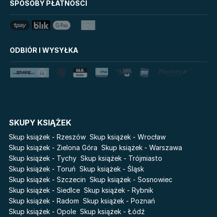
Mój Pierwszy Atlas
SPOSOBY PŁATNOŚCI
Mystic
Tim Marshall on
Grzeszni Miliarderzy
Geopolitics
LoveBook
Stalking Jack the Ripper
ODBIÓR I WYSYŁKA
Uniwersum Reina Roja
Disney Uczy
Królestwo kłamstw
Star Wars Darth Vader
Lato
Fala
Salt Modern Fiction
The Powerless Trilogy
Cykle
SKUPY KSIĄŻEK
Światy Pilipiuka
Pamiętniki Wampirów
Skup książek - Rzeszów
Skup książek - Wrocław
Cień od wschodu
Basia. Wielka księga.
Skup książek - Zielona Góra
Skup książek - Warszawa
Poznawaj świat z Basią
Skup książek - Tychy
Skup książek - Trójmiasto
Przebudzenie powietrza
Skup książek - Toruń
Skup książek - Śląsk
The Hazel Wood
Pieśń Lwicy
Skup książek - Szczecin
Skup książek - Sosnowiec
Zmierzch
Akademia wampirów
Skup książek - Siedlce
Skup książek - Rybnik
Faye
Skup książek - Radom
Skup książek - Poznań
Karneval
Skup książek - Opole
Skup książek - Łódź
Katie Maguire
Baśń o złamanym sercu