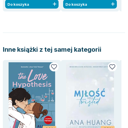
Do koszyka
Do koszyka
D
Inne książki z tej samej kategorii