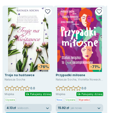
Lorraine Warren
Ajahn Brahm
Lucinda Riley
Jacek Walkiewicz
-76%
-71%
Troje na huśtawce
Przypadki miłosne
Las
Natasza Socha
Natasza Socha
,
Violetta Nowacka
,
Anna 
Nat
0.0
0.0
Miękka
Miękka
Twa
Pakujemy dzisiaj
Pakujemy dzisiaj
Używana
Nowa
Używana
Wyprzedaż
Now
4.13 zł
15.92 zł
37
widoczne ślady używania
jak nowa