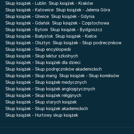
Skup książek - Lublin
Skup książek - Kraków
Liceum Freuda
Prosta zabawa
Skup książek - Katowice
Skup książek - Jelenia Góra
Sherlock Holmes Society
Skup książek - Gliwice
Skup książek - Gdynia
Skup książek - Gdańsk
Skup książek - Częstochowa
Skup książek - Bytom
Skup książek - Bydgoszcz
Skup książek - Białystok
Skup książek - Kielce
Skup książek - Olsztyn
Skup książek - Skup podrecznikow
Skup książek - Skup encyklopedii
Skup książek - Skup lektur szkolnych
Skup książek - Skup książek dla dzieci
Skup książek - Skup podręczników akademickich
Skup książek - Skup mang
Skup książek - Skup komiksów
Skup książek - Skup książek medycznych
Skup książek - Skup książek anglojęzycznych
Skup książek - Skup książek religijnych
Skup książek - Skup starych książek
Skup książek - Skup książek akademickich
Skup książek - Hurtowy skup książek