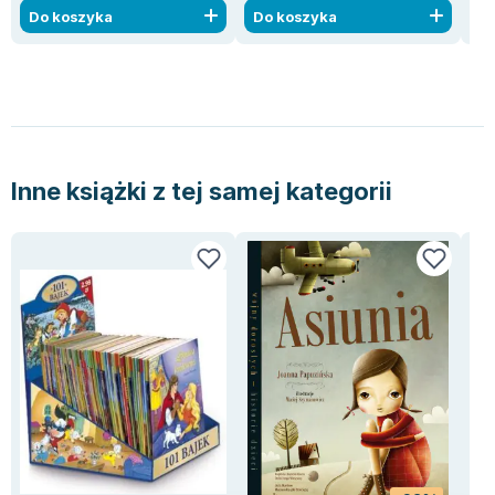
Do koszyka
Do koszyka
D
Inne książki z tej samej kategorii