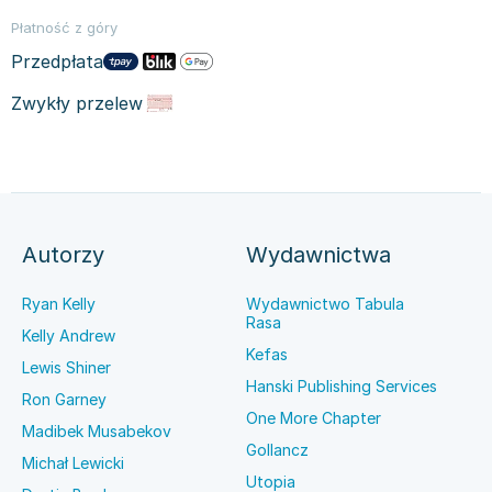
Płatność z góry
Przedpłata
Zwykły przelew
Autorzy
Wydawnictwa
Ryan Kelly
Wydawnictwo Tabula
Rasa
Kelly Andrew
Kefas
Lewis Shiner
Hanski Publishing Services
Ron Garney
One More Chapter
Madibek Musabekov
Gollancz
Michał Lewicki
Utopia