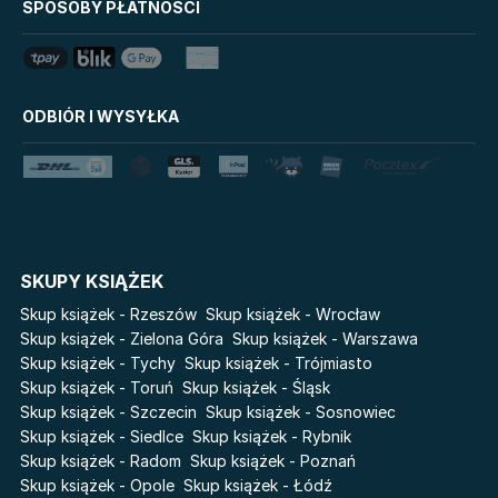
Mój Pierwszy Atlas
SPOSOBY PŁATNOŚCI
Mystic
Tim Marshall on
Grzeszni Miliarderzy
Geopolitics
LoveBook
Stalking Jack the Ripper
ODBIÓR I WYSYŁKA
Uniwersum Reina Roja
Disney Uczy
Królestwo kłamstw
Star Wars Darth Vader
Lato
Fala
Salt Modern Fiction
The Powerless Trilogy
Cykle
SKUPY KSIĄŻEK
Światy Pilipiuka
Pamiętniki Wampirów
Skup książek - Rzeszów
Skup książek - Wrocław
Cień od wschodu
Basia. Wielka księga.
Skup książek - Zielona Góra
Skup książek - Warszawa
Poznawaj świat z Basią
Skup książek - Tychy
Skup książek - Trójmiasto
Przebudzenie powietrza
Skup książek - Toruń
Skup książek - Śląsk
The Hazel Wood
Pieśń Lwicy
Skup książek - Szczecin
Skup książek - Sosnowiec
Zmierzch
Akademia wampirów
Skup książek - Siedlce
Skup książek - Rybnik
Faye
Skup książek - Radom
Skup książek - Poznań
Karneval
Skup książek - Opole
Skup książek - Łódź
Katie Maguire
Baśń o złamanym sercu