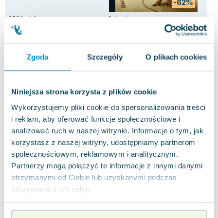
-62%
101 bajek
Asiunia
Co 
Ele
praca zbiorowa
,
Charles Perrault
,
Katarzyna Najman
Joanna Papuzińska
,
Ewa Mirkowska
,
Maciej Szymanowicz
,
opracowa
Phi
5.0
0.0
Pakujemy jutro
Pakujemy jutro
Miękka
Twarda
Twa
Zgoda
Szczegóły
O plikach cookies
Używana
Używana
Uży
29.35 zł
10.11 zł
5.
dobry
dobry
Niniejsza strona korzysta z plików cookie
Do koszyka
Do koszyka
D
Wykorzystujemy pliki cookie do spersonalizowania treści
i reklam, aby oferować funkcje społecznościowe i
analizować ruch w naszej witrynie. Informacje o tym, jak
korzystasz z naszej witryny, udostępniamy partnerom
społecznościowym, reklamowym i analitycznym.
Partnerzy mogą połączyć te informacje z innymi danymi
Opinie
0 ocen i 0
otrzymanymi od Ciebie lub uzyskanymi podczas
0.0
użytkowników
recenzji
korzystania z ich usług.