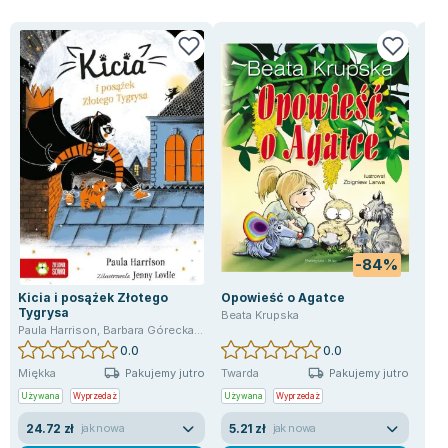
Lorraine Warren
Ajahn Brahm
Lucinda Riley
Jacek Walkiewicz
-84%
Kicia i posążek Złotego
Opowieść o Agatce
Hal
Tygrysa
kom
Beata Krupska
Paula Harrison
,
Barbara Górecka
,
Jenny Lovlie
Lili
0.0
0.0
Pakujemy jutro
Pakujemy jutro
Miękka
Twarda
Twa
Używana
Wyprzedaż
Używana
Wyprzedaż
Uży
24.72 zł
5.21 zł
33
jak nowa
jak nowa