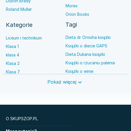
Dustin Brady
Morex
Roland Muller
Orion Books
Tagi
Kategorie
Dieta dr Ornisha książki
Liceum i technikum
Książki o diecie GAPS
Klasa 1
Dieta Dukana książki
klasa 4
Książki o rzucaniu palenia
Klasa 2
Książki o winie
Klasa 7
Książki o anestezjologii
Szkoła średnia
Pokaż więcej
Książki o brydżu
Język niemiecki
Książki o prawie autorskim
Nauki ścisłe
O SKUPSZOP.PL
Książki