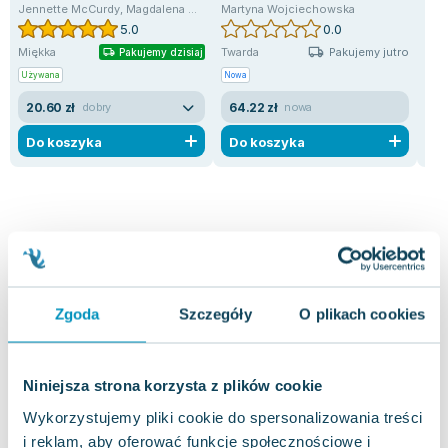
oca
Jennette McCurdy
,
Magdalena Moltzan-Małkowska
Martyna Wojciechowska
Mat
5.0
0.0
Pakujemy jutro
Miękka
Twarda
Twa
Pakujemy dzisiaj
Używana
Nowa
Uży
20.60 zł
64.22 zł
13
dobry
nowa
Do koszyka
Do koszyka
D
Opinie
1 ocena i 1
5.0
Zgoda
Szczegóły
O plikach cookies
użytkowników
recenzja
Niniejsza strona korzysta z plików cookie
Wykorzystujemy pliki cookie do spersonalizowania treści
i reklam, aby oferować funkcje społecznościowe i