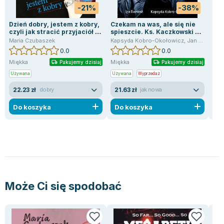
-21%
-38%
Dzień dobry, jestem z kobry,
Czekam na was, ale się nie
Jer
czyli jak stracić przyjaciół w
spieszcie. Ks. Kaczkowski we
Mar
pół minuty i inne antyporady
wspomnieniach rodziny i
Maria Czubaszek
Kapsyda Kobro-Okołowicz
,
Jan Kaczkowski
przyjaciół
0.0
0.0
Miękka
Miękka
Mię
Pakujemy dzisiaj
Pakujemy dzisiaj
Używana
Używana
Wyprzedaż
Uży
22.23 zł
21.63 zł
22
dobry
jak nowa
Do koszyka
Do koszyka
D
Może Ci się spodobać