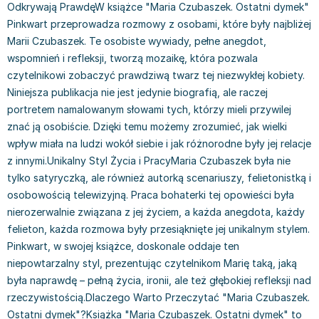
Filologia - książki
Książki dla dzieci 9-12 lat
Stefan Żeromski
Odkrywają PrawdęW książce "Maria Czubaszek. Ostatni dymek"
Książki filozoficzne
Książki edukacyjne dla dzieci 9-12 lat
Henryk Sienkiewicz
Pinkwart przeprowadza rozmowy z osobami, które były najbliżej
Marii Czubaszek. Te osobiste wywiady, pełne anegdot,
Inne
Literatura dla dzieci 9-12 lat
Juliusz Słowacki
wspomnień i refleksji, tworzą mozaikę, która pozwala
Kulturoznawstwo, antropologia - książki
Poznawanie świata dla dzieci 9-12 lat - książki
Jacek Piekara
czytelnikowi zobaczyć prawdziwą twarz tej niezwykłej kobiety.
Książki o naukach politycznych
Książki o zainteresowaniach dla dzieci 9-12 lat
Meg Cabot
Niniejsza publikacja nie jest jedynie biografią, ale raczej
Książki pedagogiczne
Książki dla młodzieży
James Rollins
portretem namalowanym słowami tych, którzy mieli przywilej
Psychologia - książki
Literatura dla młodzieży
Maria Konopnicka
znać ją osobiście. Dzięki temu możemy zrozumieć, jak wielki
Socjologia - książki
Literatura popularno-naukowa
Paulo Coelho
wpływ miała na ludzi wokół siebie i jak różnorodne były jej relacje
Książki: Religie i wyznania
Społeczeństwo i rozwój osobisty - książki
Rick Riordan
z innymi.Unikalny Styl Życia i PracyMaria Czubaszek była nie
Inne
Lektury i pomoce szkolne
John Flanagan
tylko satyryczką, ale również autorką scenariuszy, felietonistką i
Książki: Buddyzm
Lektury do gimnazjów i szkół średnich
Graham Masterton
osobowością telewizyjną. Praca bohaterki tej opowieści była
Książki: Chrześcijaństwo
Lektury do szkoły podstawowej
Astrid Lindgren
nierozerwalnie związana z jej życiem, a każda anegdota, każdy
Książki: Islam
Szkoły wyższe - książki
Anna Ficner-Ogonowska
felieton, każda rozmowa były przesiąknięte jej unikalnym stylem.
Książki: Judaizm
Bibliotekoznawstwo - książki
Federico Moccia
Pinkwart, w swojej książce, doskonale oddaje ten
niepowtarzalny styl, prezentując czytelnikom Marię taką, jaką
Książki: Rozwój osobisty
Książki o ekonomii i finansach - szkoły wyższe
Harlan Coben
była naprawdę – pełną życia, ironii, ale też głębokiej refleksji nad
Inne
Książki do filologii - szkoły wyższe
Katarzyna Michalak
rzeczywistością.Dlaczego Warto Przeczytać "Maria Czubaszek.
Książki: Kariera i sukces
Książki medyczne dla studentów
Daniel Defoe
Ostatni dymek"?Książka "Maria Czubaszek. Ostatni dymek" to