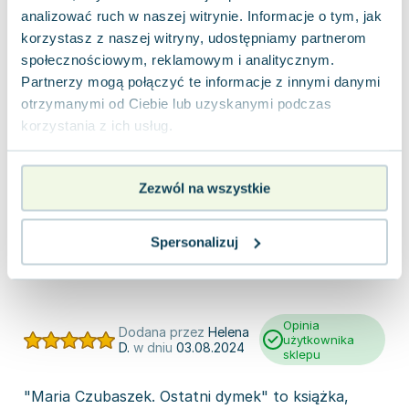
analizować ruch w naszej witrynie. Informacje o tym, jak
korzystasz z naszej witryny, udostępniamy partnerom
Napisz opinię o książce i wygraj
społecznościowym, reklamowym i analitycznym.
nagrodę!
Partnerzy mogą połączyć te informacje z innymi danymi
W każdym miesiącu wybieramy najlepsze opinie i
otrzymanymi od Ciebie lub uzyskanymi podczas
nagradzamy recenzentów.
korzystania z ich usług.
DOWIEDZ SIĘ WIĘCEJ
Zezwól na wszystkie
Wartość nagród w tym miesiącu
880 zł
Spersonalizuj
Opinia
Dodana przez
Helena
użytkownika
D.
w dniu
03.08.2024
sklepu
"Maria Czubaszek. Ostatni dymek" to książka,