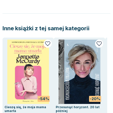
Inne książki z tej samej kategorii
-54%
-20%
Cieszę się, że moja mama
Przesunąć horyzont. 20 lat
Zos
umarła
później
his