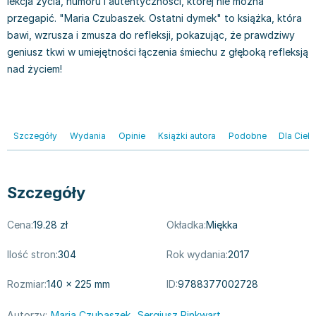
lekcja życia, humoru i autentyczności, której nie można
Zygmunt Freud
przegapić. "Maria Czubaszek. Ostatni dymek" to książka, która
Agata Passent
bawi, wzrusza i zmusza do refleksji, pokazując, że prawdziwy
Michel Moran
geniusz tkwi w umiejętności łączenia śmiechu z głęboką refleksją
nad życiem!
Maciej Orłoś
Jo Nesbo
Katarzyna Miller
Antoine de Saint Exupery
Szczegóły
Wydania
Opinie
Książki autora
Podobne
Dla Cieb
Lew Tołstoj
Mark Twain
Marcin Meller
Szczegóły
Paulina Młynarska
ks. Piotr Pawlukiewicz
Cena:
19.28 zł
Okładka:
Miękka
Jarosław Sokołowski
Piotr Latocha
Ilość stron:
304
Rok wydania:
2017
Michael Scott
Rozmiar:
140 × 225 mm
ID:
9788377002728
Piotr Semka
Jarosław Iwaszkiewicz
,
Autorzy:
Maria Czubaszek
Sergiusz Pinkwart