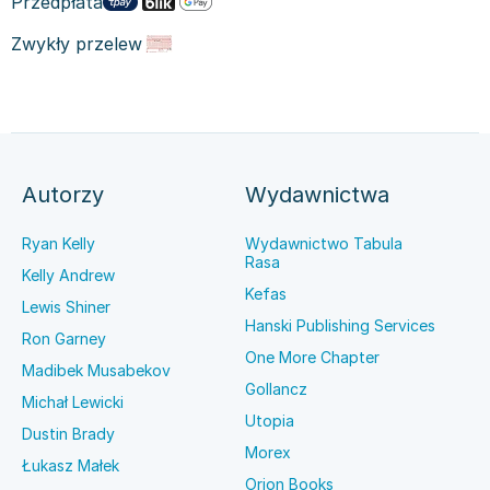
Przedpłata
Zwykły przelew
Autorzy
Wydawnictwa
Ryan Kelly
Wydawnictwo Tabula
Rasa
Kelly Andrew
Kefas
Lewis Shiner
Hanski Publishing Services
Ron Garney
One More Chapter
Madibek Musabekov
Gollancz
Michał Lewicki
Utopia
Dustin Brady
Morex
Łukasz Małek
Orion Books