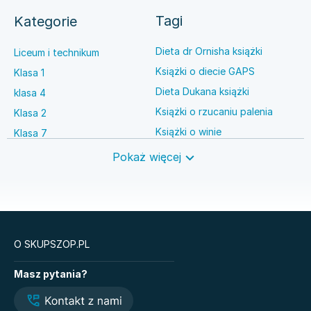
Tagi
Kategorie
Dieta dr Ornisha książki
Liceum i technikum
Książki o diecie GAPS
Klasa 1
Dieta Dukana książki
klasa 4
Książki o rzucaniu palenia
Klasa 2
Książki o winie
Klasa 7
Książki o anestezjologii
Szkoła średnia
Pokaż więcej
Książki o brydżu
Język niemiecki
Książki o prawie autorskim
Nauki ścisłe
O SKUPSZOP.PL
Książki
Masz pytania?
Matematyka. Podręcznik.
Sprawa Niny Frank.
Klasa 1. Zakres
Hubert Meyer. Tom 1
podstawowy. Liceum i