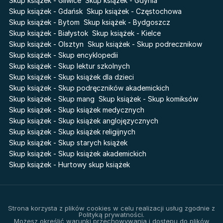
Skup książek - Gliwice
Skup książek - Gdynia
Sherlock Holmes Society
Skup książek - Gdańsk
Skup książek - Częstochowa
Skup książek - Bytom
Skup książek - Bydgoszcz
Skup książek - Białystok
Skup książek - Kielce
Skup książek - Olsztyn
Skup książek - Skup podrecznikow
Skup książek - Skup encyklopedii
Skup książek - Skup lektur szkolnych
Skup książek - Skup książek dla dzieci
Skup książek - Skup podręczników akademickich
Skup książek - Skup mang
Skup książek - Skup komiksów
Skup książek - Skup książek medycznych
Skup książek - Skup książek anglojęzycznych
Skup książek - Skup książek religijnych
Skup książek - Skup starych książek
Skup książek - Skup książek akademickich
Skup książek - Hurtowy skup książek
Strona korzysta z plików cookies w celu realizacji usług zgodnie z
Polityką prywatności.
Możesz określić warunki przechowywania i dostępu do plików