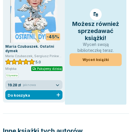
Lorraine Warren
Ajahn Brahm
Lucinda Riley
Możesz również
Jacek Walkiewicz
sprzedawać
-45%
książki!
Wyceń swoją
Maria Czubaszek. Ostatni
biblioteczkę teraz.
dymek
Maria Czubaszek
,
Sergiusz Pinkwart
Wyceń książki
5.0
Miękka
Pakujemy dzisiaj
Używana
19.28 zł
jak nowa
Do koszyka
Inne książki tych autorów