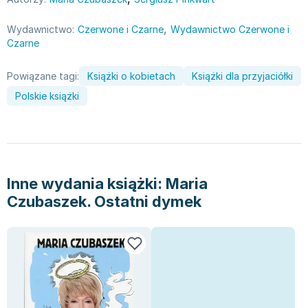
Joseph Murphy
Jan Sztaudynger
,
Wydawnictwo:
Czerwone i Czarne
Wydawnictwo Czerwone i
Czarne
Aleksander Puszkin
Oscar Wilde
Powiązane tagi:
Książki o kobietach
Książki dla przyjaciółki
Małgorzata Ohme
Polskie książki
Maddie Ziegler
Leszek Czarnecki
Joanna Racewicz
Maria Seweryn
Janina Zającówna
Inne wydania książki:
Maria
Eric Helms
Czubaszek. Ostatni dymek
Anna Prus (oprac.)
Nela Mała Reporterka
Agnieszka Maciąg
Barbara Wrzesińska
Terry Pratchett
Virginia Woolf