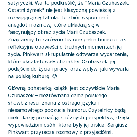
satyryczki. Warto podkreślić, że "Maria Czubaszek.
Ostatni dymek" nie jest klasyczną powieścią z
rozwijającą się fabułą. To zbiór wspomnień,
anegdot i rozmów, które układają się w
fascynujący obraz życia Marii Czubaszek.
Znajdziemy tu zarówno historie pełne humoru, jak i
refleksyjne opowieści o trudnych momentach jej
życia. Pinkwart skrupulatnie odtwarza wydarzenia,
które ukształtowały charakter Czubaszek, jej
podejście do życia i pracy, oraz wpływ, jaki wywarła
na polską kulturę. 😊
Główną bohaterką książki jest oczywiście Maria
Czubaszek – niezrównana dama polskiego
showbiznesu, znana z ostrego języka i
niesamowitego poczucia humoru. Czytelnicy będą
mieli okazję poznać ją z różnych perspektyw, dzięki
wypowiedziom osób, które były jej bliskie. Sergiusz
Pinkwart przytacza rozmowy z przyjaciółmi,