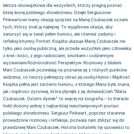
Książki: Psychologia, motywacja
Nauki historyczne - książki
Dan Brown
lektura obowiązkowa dla wszystkich, którzy pragną poznać
Książki o naukach politycznych dla studentów
Bolesław Prus
bliżej ikonę polskiego showbiznesu. Dzięki Sergiuszowi
Książki do nauk przyrodniczych dla studentów
Clive Cussler
Pinkwartowi mamy okazję spojrzeć na Marię Czubaszek oczami
Książki do nauk społecznych dla studentów
Wanda Chotomska
tych, którzy znali ją najlepiej. To wyjątkowa okazja, aby
Książki do nauk ścisłych dla studentów
Józef Ignacy Kraszewski
zanurzyć się w świat pełen humoru, ale również zadumy i
Prawo - książki dla studentów
Clive Staples Lewis
refleksji.Intymny Portret: Książka ukazuje Marię Czubaszek nie
Technologia żywności - książki
Martyna Wojciechowska
tylko jako osobę publiczną, ale przede wszystkim jako człowieka
Zarządzanie i marketing - książki
Melissa De la Cruz
z krwi i kości, z jego radościami, smutkami i codziennymi
Nauka języków obcych - książki
Blanka Lipińska
wyzwaniami.Różnorodność Perspektyw: Rozmowy z bliskimi
Marii Czubaszek pozwalają na poznanie jej z różnych punktów
Podręczniki dla nauczycieli - metodyka
Jaś Kapela
widzenia, co tworzy pełniejszy obraz jej osoby.Humor i Mądrość:
Repetytoria, testy i materiały pomocnicze
Agatha Christie
Książka pełna jest zarówno humoru, z którego Maria była znana,
Witold Gadowski
jak i mądrości życiowej, która płynęła z jej doświadczeń."Maria
Jan Pietrzak
Czubaszek. Ostatni dymek" to więcej niż biografia – to literacki
Marcin Kowalczyk
hołd złożony jednej z najbardziej niesztampowych postaci
Piotr Zychowicz
polskiego showbiznesu. Sergiusz Pinkwart, poprzez starannie
Joanna Jabłczyńska
prowadzone rozmowy i refleksje, pozwala nam zbliżyć się do
Piotr Kościelny
prawdziwej Marii Czubaszek. Historia bohaterki tej opowieści to
Jan Piński