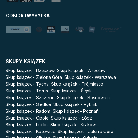
Uniwersum Reina Roja
Disney Uczy
ODBIÓR I WYSYŁKA
Królestwo kłamstw
Star Wars Darth Vader
Lato
Fala
Salt Modern Fiction
The Powerless Trilogy
Klątwa Przodków
Danganronpa. Koszmar w
Akademii Marzeń
Cykle
SKUPY KSIĄŻEK
Skup książek - Rzeszów
Skup książek - Wrocław
Światy Pilipiuka
Pamiętniki Wampirów
Skup książek - Zielona Góra
Skup książek - Warszawa
Cień od wschodu
Basia. Wielka księga.
Skup książek - Tychy
Skup książek - Trójmiasto
Poznawaj świat z Basią
Przebudzenie powietrza
Skup książek - Toruń
Skup książek - Śląsk
The Hazel Wood
Skup książek - Szczecin
Skup książek - Sosnowiec
Pieśń Lwicy
Skup książek - Siedlce
Skup książek - Rybnik
Zmierzch
Akademia wampirów
Skup książek - Radom
Skup książek - Poznań
Faye
Karneval
Skup książek - Opole
Skup książek - Łódź
Katie Maguire
Skup książek - Lublin
Skup książek - Kraków
Baśń o złamanym sercu
Skup książek - Katowice
Skup książek - Jelenia Góra
Liceum Freuda
Prosta zabawa