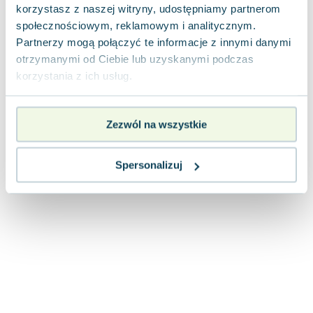
korzystasz z naszej witryny, udostępniamy partnerom
Joseph Murphy
społecznościowym, reklamowym i analitycznym.
Jan Sztaudynger
Partnerzy mogą połączyć te informacje z innymi danymi
Aleksander Puszkin
otrzymanymi od Ciebie lub uzyskanymi podczas
Oscar Wilde
korzystania z ich usług.
Małgorzata Ohme
Maddie Ziegler
Leszek Czarnecki
Zezwól na wszystkie
Joanna Racewicz
Maria Seweryn
Spersonalizuj
Janina Zającówna
Eric Helms
Anna Prus (oprac.)
Nela Mała Reporterka
Agnieszka Maciąg
Barbara Wrzesińska
Terry Pratchett
Virginia Woolf