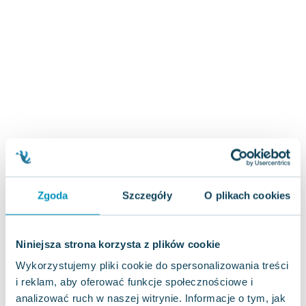
Zygmunt Freud
Agata Passent
Michel Moran
Maciej Orłoś
Jo Nesbo
Katarzyna Miller
Antoine de Saint Exupery
Lew Tołstoj
Mark Twain
Marcin Meller
Paulina Młynarska
Zgoda
Szczegóły
O plikach cookies
ks. Piotr Pawlukiewicz
Jarosław Sokołowski
Niniejsza strona korzysta z plików cookie
Piotr Latocha
Michael Scott
Wykorzystujemy pliki cookie do spersonalizowania treści
Piotr Semka
i reklam, aby oferować funkcje społecznościowe i
analizować ruch w naszej witrynie. Informacje o tym, jak
Jarosław Iwaszkiewicz