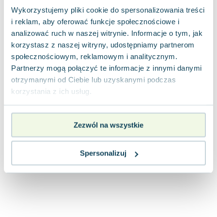
Joseph Murphy
Wykorzystujemy pliki cookie do spersonalizowania treści
Jan Sztaudynger
i reklam, aby oferować funkcje społecznościowe i
Aleksander Puszkin
analizować ruch w naszej witrynie. Informacje o tym, jak
korzystasz z naszej witryny, udostępniamy partnerom
Oscar Wilde
społecznościowym, reklamowym i analitycznym.
Małgorzata Ohme
Partnerzy mogą połączyć te informacje z innymi danymi
Maddie Ziegler
otrzymanymi od Ciebie lub uzyskanymi podczas
Leszek Czarnecki
korzystania z ich usług.
Joanna Racewicz
Maria Seweryn
Janina Zającówna
Zezwól na wszystkie
Eric Helms
Anna Prus (oprac.)
Spersonalizuj
Nela Mała Reporterka
Agnieszka Maciąg
Barbara Wrzesińska
Terry Pratchett
Virginia Woolf