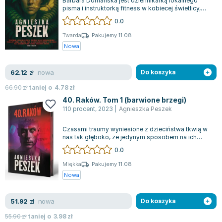
Barbara Domańska jest dziennikarką lokalnego
Lorraine Warren
pisma i instruktorką fitness w kobiecej świetlicy,
która od lat stara się uciec od pr...
Ajahn Brahm
0.0
Lucinda Riley
Twarda
Pakujemy 11.08
Jacek Walkiewicz
Nowa
nowa
62.12
zł
Do koszyka
66.90
zł
taniej o
4.78
zł
40. Raków. Tom 1 (barwione brzegi)
110 procent
,
2023
|
Agnieszka Peszek
Czasami traumy wyniesione z dzieciństwa tkwią w
nas tak głęboko, że jedynym sposobem na ich
pokonanie staje się konfrontacja z opr...
0.0
Miękka
Pakujemy 11.08
Nowa
nowa
51.92
zł
Do koszyka
55.90
zł
taniej o
3.98
zł