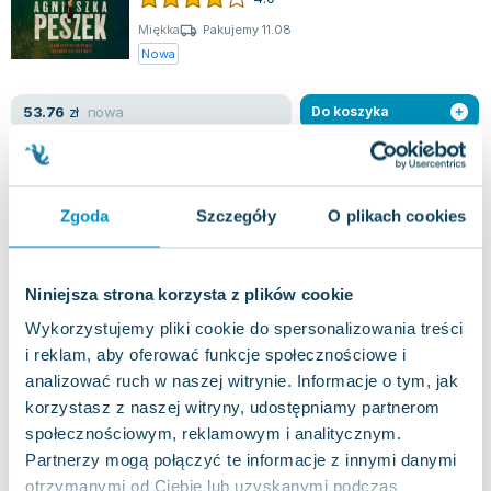
Miękka
Pakujemy 11.08
Nowa
nowa
53.76
zł
Do koszyka
57.90
zł
taniej o
4.14
zł
Żołnierz polski w działaniach poza
granicami państwa. Ordery i odznaczenia,
odznaki i oznaki pamiątkowe.
110 procent
,
2016
|
Zdzisław Sawicki
,
Jan Strynowicz
Zgoda
Szczegóły
O plikach cookies
Książka prezentuje fascynującą kolekcję fotografii i
zwięzłych opisów orderów, odznaczeń oraz
symboli, takich jak emblematy i mone...
0.0
Niniejsza strona korzysta z plików cookie
Twarda
Pakujemy 10.08
Wykorzystujemy pliki cookie do spersonalizowania treści
Używana
Wyprzedaż
i reklam, aby oferować funkcje społecznościowe i
analizować ruch w naszej witrynie. Informacje o tym, jak
jak nowa
173.30
zł
Do koszyka
korzystasz z naszej witryny, udostępniamy partnerom
społecznościowym, reklamowym i analitycznym.
40. Raków
Partnerzy mogą połączyć te informacje z innymi danymi
110 procent
,
2023
|
Agnieszka Peszek
otrzymanymi od Ciebie lub uzyskanymi podczas