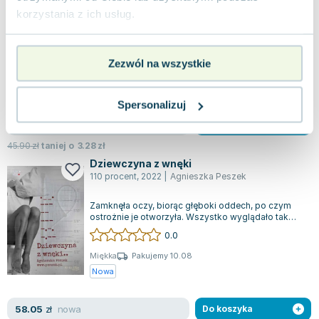
korzystania z ich usług.
Czasami dziecięce traumy mogą utkwić w ludzkim
umyśle na tyle głęboko, że po upływie lat jedynym
sposobem na uwolnienie się od nic...
0.0
Zezwól na wszystkie
Miękka
Pakujemy 11.08
Nowa
Spersonalizuj
nowa
42.62
zł
Do koszyka
45.90
zł
taniej o
3.28
zł
Dziewczyna z wnęki
110 procent
,
2022
|
Agnieszka Peszek
Zamknęła oczy, biorąc głęboki oddech, po czym
ostrożnie je otworzyła. Wszystko wyglądało tak
samo jak wcześniej – tonęła w gęstej,...
0.0
Miękka
Pakujemy 10.08
Nowa
nowa
58.05
zł
Do koszyka