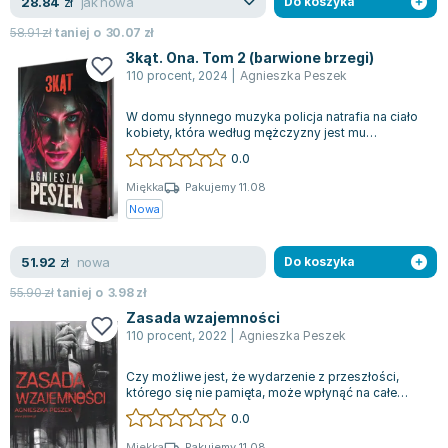
jak nowa
28.84
zł
Do koszyka
Zygmunt Freud
58.91
zł
taniej o
30.07
zł
Agata Passent
3kąt. Ona. Tom 2 (barwione brzegi)
Michel Moran
110 procent
,
2024
|
Agnieszka Peszek
Maciej Orłoś
W domu słynnego muzyka policja natrafia na ciało
Jo Nesbo
kobiety, która według mężczyzny jest mu
całkowicie obca. Upiera się, że nie pamię...
Katarzyna Miller
0.0
Antoine de Saint Exupery
Miękka
Pakujemy 11.08
Lew Tołstoj
Nowa
Mark Twain
Marcin Meller
nowa
51.92
zł
Do koszyka
Paulina Młynarska
55.90
zł
taniej o
3.98
zł
ks. Piotr Pawlukiewicz
Zasada wzajemności
Jarosław Sokołowski
110 procent
,
2022
|
Agnieszka Peszek
Piotr Latocha
Czy możliwe jest, że wydarzenie z przeszłości,
Michael Scott
którego się nie pamięta, może wpłynąć na całe
życie? Szymon Trojanowski, porwany ja...
Piotr Semka
0.0
Jarosław Iwaszkiewicz
Miękka
Pakujemy 11.08