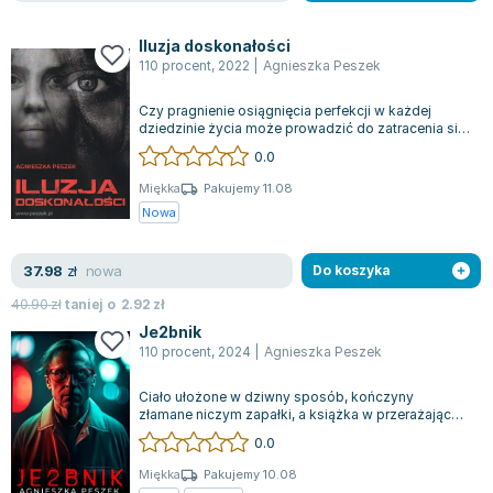
Iluzja doskonałości
110 procent
,
2022
|
Agnieszka Peszek
Czy pragnienie osiągnięcia perfekcji w każdej
dziedzinie życia może prowadzić do zatracenia się
do tego stopnia, że przestaje mieć...
0.0
Miękka
Pakujemy 11.08
Nowa
nowa
37.98
zł
Do koszyka
40.90
zł
taniej o
2.92
zł
Je2bnik
110 procent
,
2024
|
Agnieszka Peszek
Ciało ułożone w dziwny sposób, kończyny
złamane niczym zapałki, a książka w przerażającej
oprawie – to rzeczy, z którymi nikt nie...
0.0
Miękka
Pakujemy 10.08