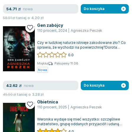
nowa
54.71
zł
Do koszyka
58.91
zł
taniej o
4.20
zł
Gen zabójcy
110 procent
,
2024
|
Agnieszka Peszek
Czy w ludzkiej naturze istnieje zakodowane zło? Co
sprawia, że wychodzi na powierzchnię?Dorota
Czerwińska zostaje przydzielona do...
0.0
Miękka
Pakujemy 11.08
Nowa
nowa
42.62
zł
Do koszyka
45.90
zł
taniej o
3.28
zł
Obietnica
110 procent
,
2025
|
Agnieszka Peszek
Weronika wydaje się mieć wszystko: szczęśliwe
małżeństwo, grupę oddanych przyjaciół i udaną
karierę pisarską. Jako autorka popular...
4.0