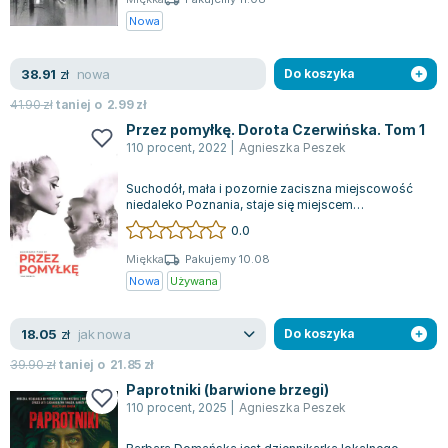
Joseph Murphy
Nowa
Jan Sztaudynger
Aleksander Puszkin
nowa
38.91
zł
Do koszyka
Oscar Wilde
41.90
zł
taniej o
2.99
zł
Małgorzata Ohme
Przez pomyłkę. Dorota Czerwińska. Tom 1
Maddie Ziegler
110 procent
,
2022
|
Agnieszka Peszek
Leszek Czarnecki
Suchodół, mała i pozornie zaciszna miejscowość
Joanna Racewicz
niedaleko Poznania, staje się miejscem
niepokojących zgonów. Mieszkańcy nie wzbudza...
Maria Seweryn
0.0
Janina Zającówna
Miękka
Pakujemy 10.08
Eric Helms
Nowa
Używana
Anna Prus (oprac.)
Nela Mała Reporterka
jak nowa
18.05
zł
Do koszyka
Agnieszka Maciąg
39.90
zł
taniej o
21.85
zł
Barbara Wrzesińska
Paprotniki (barwione brzegi)
Terry Pratchett
110 procent
,
2025
|
Agnieszka Peszek
Virginia Woolf