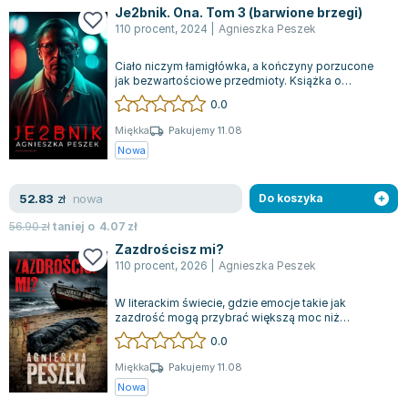
Je2bnik. Ona. Tom 3 (barwione brzegi)
110 procent
,
2024
|
Agnieszka Peszek
Ciało niczym łamigłówka, a kończyny porzucone
jak bezwartościowe przedmioty. Książka o
brutalnej okładce, której treści nikt się n...
0.0
Miękka
Pakujemy 11.08
Nowa
nowa
52.83
zł
Do koszyka
56.90
zł
taniej o
4.07
zł
Zazdrościsz mi?
110 procent
,
2026
|
Agnieszka Peszek
W literackim świecie, gdzie emocje takie jak
zazdrość mogą przybrać większą moc niż
nienawiść, pojawia się kryminał, który przycią...
0.0
Miękka
Pakujemy 11.08
Nowa