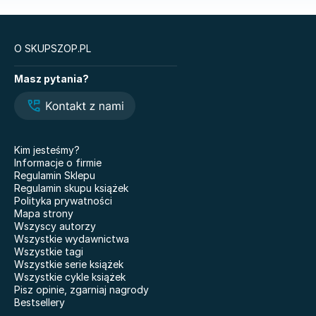
O SKUPSZOP.PL
Książki
Masz pytania?
Legendy i Latte
Glukozowa rewolucja
Hazel Wood. Tom 1
The Love Hypothesis
Atomowe nawyki. Drobne
Kiedy twoja złość
zmiany, niezwykłe efekty
krzywdzi dziecko.
Kim jesteśmy?
Poradnik dla rodziców
Nauczyciele
Informacje o firmie
Dziewczyny z Syberii
Regulamin Sklepu
Nie mówię żegnaj
Regulamin skupu książek
101 bajek
Polityka prywatności
Co wyszeptał nam deszcz
Mapa strony
Doktor Jekyll i pan Hyde
Właśnie że tak! Nigdy w
Wszyscy autorzy
życiu! 20 lat później
Miłość. Twisted
Wszystkie wydawnictwa
Wszystkie tagi
Kicia Kocia gotuje
Grunt pod nogami BR
Wszystkie serie książek
Wszystkie cykle książek
Pisz opinie, zgarniaj nagrody
Bestsellery
Modlitwa za nieśmiałe korony
Biologia na czasie.