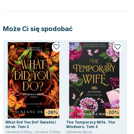
Lorraine Warren
Ajahn Brahm
Lucinda Riley
Jacek Walkiewicz
Może Ci się spodobać
-26%
-20%
What Did You Do? Światło i
The Temporary Wife. The
Szt
mrok. Tom 2
Windsors. Tom 2
Har
Jeneane O'Riley
,
Jeneane O’Riley
Catharina Maura
Jenn