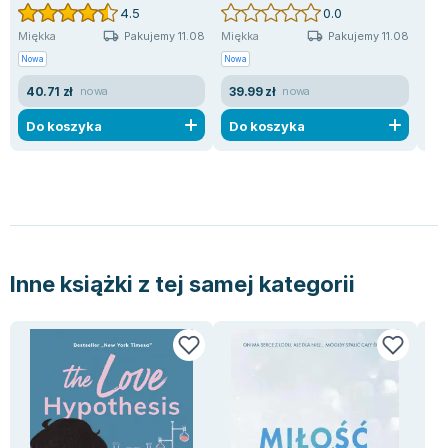
4.5
0.0
Pakujemy 11.08
Pakujemy 11.08
Miękka
Miękka
Mię
Nowa
Nowa
Uży
40.71 zł
39.99 zł
18
nowa
nowa
Do koszyka
Do koszyka
D
Inne książki z tej samej kategorii