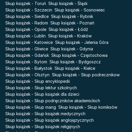
Skup książek - Toruń
Skup książek - Śląsk
The Hazel Wood
Pieśń Lwicy
Skup książek - Szczecin
Skup książek - Sosnowiec
Zmierzch
Akademia wampirów
Skup książek - Siedlce
Skup książek - Rybnik
Faye
Skup książek - Radom
Skup książek - Poznań
Karneval
Skup książek - Opole
Skup książek - Łódź
Katie Maguire
Baśń o złamanym sercu
Skup książek - Lublin
Skup książek - Kraków
Liceum Freuda
Prosta zabawa
Skup książek - Katowice
Skup książek - Jelenia Góra
Sherlock Holmes Society
Skup książek - Gliwice
Skup książek - Gdynia
Skup książek - Gdańsk
Skup książek - Częstochowa
Skup książek - Bytom
Skup książek - Bydgoszcz
Skup książek - Białystok
Skup książek - Kielce
Skup książek - Olsztyn
Skup książek - Skup podrecznikow
Skup książek - Skup encyklopedii
Skup książek - Skup lektur szkolnych
Skup książek - Skup książek dla dzieci
Skup książek - Skup podręczników akademickich
Skup książek - Skup mang
Skup książek - Skup komiksów
Skup książek - Skup książek medycznych
Skup książek - Skup książek anglojęzycznych
Skup książek - Skup książek religijnych