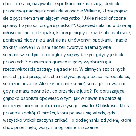
chemioterapii, nazywała je spotkaniami z nadzieją. Jednak
Książki: Prawo konstytucyjne
Książki: Film, muzyka, teatr
Książki dla dzieci 3-5 lat
Książki: Zdrowie
Dean Koontz
prawdziwą nadzieję odnalazła w osobie Williama, który pojawił
Książki: Prawo międzynarodowe
Książki: Historia sztuki
Książki: bajki dla dzieci 3-5 lat
Kuchnia i diety - książki
Andrzej Sapkowski
się z pytaniem zmieniającym wszystko: "Jakie niedokończone
Książki: Prawo - orzecznictwo
Książki o architekturze
Kolorowanki i książki do naklejania 3-5 lat
Autorskie książki kucharskie
Stephenie Meyer
sprawy trzymasz, droga sąsiadko?". Opowiedziała mu o dawnej
Książki: Prawo pracy
Książki: Sztuka użytkowa
Książki do nauki języków obcych 3-5 lat
Ciasta, desery, wypieki - książki
Robert Ludlum
miłości online, o chłopaku, którego nigdy nie widziała osobiście,
Książki: Prawo Unii Europejskiej
Książki: Sztuki wizualne
Książki do nauki pisania i liczenia 3-5 lat
Diety, zdrowe żywienie - książki
Maria Czubaszek
ponieważ nigdy nie zjawił się na umówionym spotkaniu i nagle
Teksty aktów prawnych
Inne
Książki grające, z puzzlami i magnesami 3-5 lat
Książki kucharskie
Nora Roberts
zniknął. Elowen i William zaczęli tworzyć alternatywne
Książki medyczne i naukowe
Kreatywne i aktywizujące książki dla dzieci 3-5 lat
Kuchnia polska - książki
Mario Vargas Llosa
scenariusze o tym, co mogłoby się wydarzyć, gdyby jednak
Chemia - książki
Poznawanie świata dla dzieci 3-5 lat - książki
Napoje - książki
Katarzyna Grochola
przyszedł. Z czasem ich granice między wyobraźnią a
Książki o fizyce i astronomii
Książki o zainteresowaniach dla dzieci 3-5 lat
Książki: Poradniki
Ewa Nowak
rzeczywistością zaczęły się zacierać. W zimnych szpitalnych
Geografia - książki
Książki dla dzieci 6-8 lat
Inne
Robin Cook
murach, pod presją strachu i upływającego czasu, narodziło się
Inne
Książki do nauki czytania 6-8 lat
Książki: Dom, ogród - poradniki
Carlos Ruiz Zafon
subtelne uczucie. Ale czy oddanie komuś serca jest rozsądne,
Książki do matematyki
Książki do nauki języków obcych 6-8 lat
Książki: Hobby - poradniki
Konrad Gaca
gdy nie masz pewności, co przyniesie jutro? To poruszająca,
głęboko osobista opowieść o tym, jak w nawet najbardziej
Książki medyczne
Książki do nauki pisania i liczenia 6-8 lat
Książki: Moda, uroda, savoir vivre - poradniki
Jerzy Zięba
mrocznym miejscu potrafi rozbłysnąć światło. O bliskości, która
Książki do nauk przyrodniczych
Kreatywne i aktywizujące książki dla dzieci 6-8 lat
Książki pamiątkowe
Jodi Picoult
przynosi spokój. O miłości, która pojawia się wtedy, gdy
Technika, inżynieria, technologia - książki, podręczniki -
Literatura dla dzieci 6-8 lat
Pozostałe książki
Dorota Terakowska
wszystko wokół zaczyna znikać. I o pożegnaniu z życiem, które
nauki ścisłe
Poznawanie świata dla dzieci 6-8 lat - książki
Abbi Glines
choć przeminęło, wciąż ma ogromne znaczenie.
Książki do nauk społecznych i humanistycznych
Książki o zainteresowaniach dla dzieci 6-8 lat
Alfred Szklarski