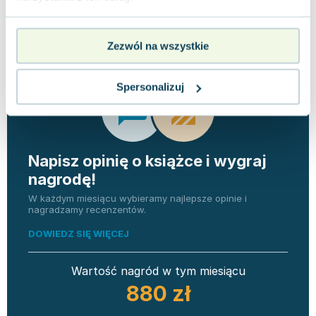
Opinie
0 ocen i 0
0.0
użytkowników
recenzji
Zezwól na wszystkie
Spersonalizuj
Napisz opinię o książce i wygraj
nagrodę!
W każdym miesiącu wybieramy najlepsze opinie i
nagradzamy recenzentów.
DOWIEDZ SIĘ WIĘCEJ
Wartość nagród w tym miesiącu
880 zł