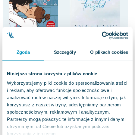
-67%
-68%
The Love Hypothesis
Miłość. Seria Twisted
Z 
Ali Hazelwood
Ana Huang
Nic
Zgoda
Szczegóły
O plikach cookies
4.0
3.5
Pakujemy 10.08
Pakujemy 10.08
Miękka
Miękka
Mię
Niniejsza strona korzysta z plików cookie
Nowa
Używana
Nowa
Używana
Uży
Wykorzystujemy pliki cookie do spersonalizowania treści
14.68 zł
15.05 zł
9.
dobry
jak nowa
i reklam, aby oferować funkcje społecznościowe i
Do koszyka
Do koszyka
D
analizować ruch w naszej witrynie. Informacje o tym, jak
korzystasz z naszej witryny, udostępniamy partnerom
społecznościowym, reklamowym i analitycznym.
Partnerzy mogą połączyć te informacje z innymi danymi
otrzymanymi od Ciebie lub uzyskanymi podczas
korzystania z ich usług.