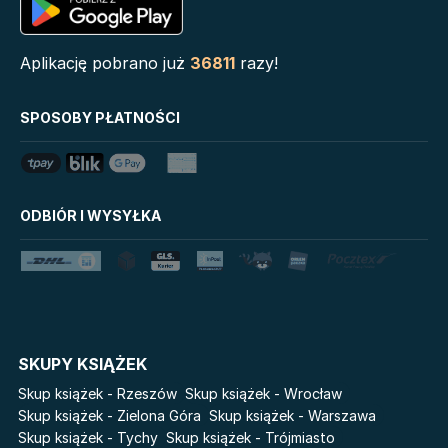
Książka z okienkami
Serie
Aplikację pobrano już
36811
razy!
Biblioteka Zarządcy
Klątwa Przodków
Dokumentacji
Mój Pierwszy Atlas
SPOSOBY PŁATNOŚCI
Mystic
Tim Marshall on
Grzeszni Miliarderzy
Geopolitics
LoveBook
Stalking Jack the Ripper
ODBIÓR I WYSYŁKA
Uniwersum Reina Roja
Disney Uczy
Królestwo kłamstw
Star Wars Darth Vader
Lato
Fala
Salt Modern Fiction
The Powerless Trilogy
Cykle
SKUPY KSIĄŻEK
Światy Pilipiuka
Pamiętniki Wampirów
Skup książek - Rzeszów
Skup książek - Wrocław
Cień od wschodu
Basia. Wielka księga.
Skup książek - Zielona Góra
Skup książek - Warszawa
Poznawaj świat z Basią
Skup książek - Tychy
Skup książek - Trójmiasto
Przebudzenie powietrza