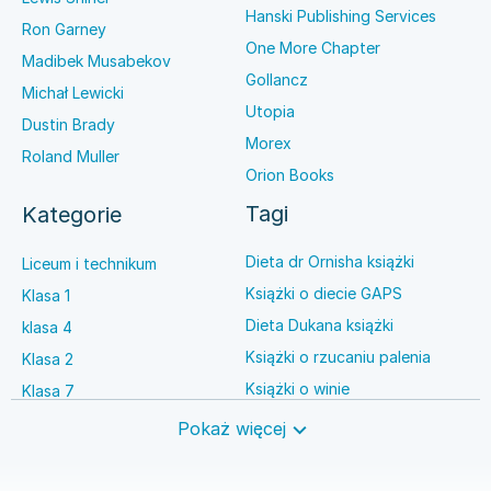
Hanski Publishing Services
Ron Garney
One More Chapter
Madibek Musabekov
Gollancz
Michał Lewicki
Utopia
Dustin Brady
Morex
Roland Muller
Orion Books
Tagi
Kategorie
Dieta dr Ornisha książki
Liceum i technikum
Książki o diecie GAPS
Klasa 1
Dieta Dukana książki
klasa 4
Książki o rzucaniu palenia
Klasa 2
Książki o winie
Klasa 7
Książki o anestezjologii
Szkoła średnia
Pokaż więcej
Książki o brydżu
Język niemiecki
Książki o prawie autorskim
Nauki ścisłe