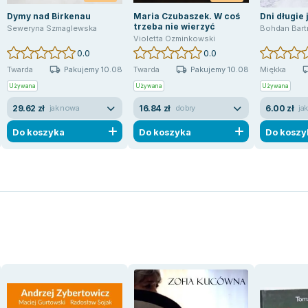
Dymy nad Birkenau
Maria Czubaszek. W coś
Dni długie 
trzeba nie wierzyć
Seweryna Szmaglewska
Bohdan Bart
Violetta Ozminkowski
0.0
0.0
Pakujemy 10.08
Pakujemy 10.08
Twarda
Twarda
Miękka
Używana
Używana
Używana
29.62 zł
16.84 zł
6.00 zł
jak nowa
dobry
ja
Do koszyka
Do koszyka
Do koszy