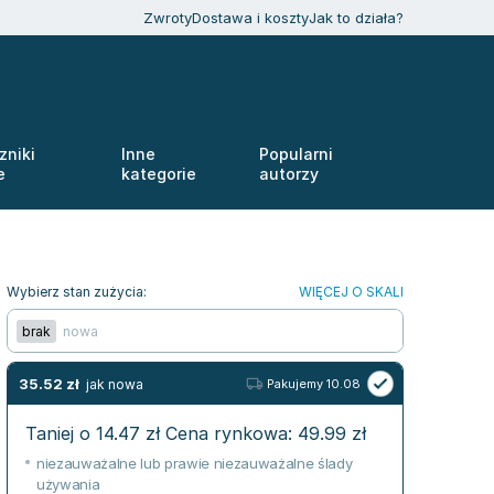
Zwroty
Dostawa i koszty
Jak to działa?
zniki
Inne
Popularni
e
kategorie
autorzy
Wybierz stan zużycia:
WIĘCEJ O SKALI
brak
nowa
35.52
zł
jak nowa
Pakujemy 10.08
Taniej o
14.47
zł
Cena rynkowa:
49.99
zł
niezauważalne lub prawie niezauważalne ślady
używania