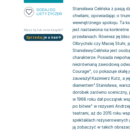
Stanisława Celińska z pasją d
DODAJ DO
LISTY ŻYCZEŃ
chwilami, opowiadając o triu
wewnętrznego spokoju. Ta ksi
jest nastawiona na konkretne 
Masz tę lub inne książki?
przesłaniach. Również jej bli
Sprzedaj
je u nas
Olbrychski czy Maciej Stuhr, 
Stanisławy.Celińska jest osob
charakterze. Posiada niepoha
niezrównaną zawodową odwagę
Courage", co pokazuje skalę je
zauważył Kazimierz Kutz, a je
diamentem".Stanisława, war
dorobek zarówno sceniczny, j
w 1968 roku dał początek wspa
po bitwie" w reżyserii Andrze
teatrami, aż do 2015 roku w
spektaklach reżyserowanych 
ją zobaczyć w takich obrazach