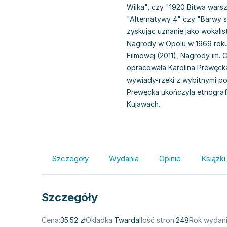
Wilka", czy "1920 Bitwa warsz
"Alternatywy 4" czy "Barwy sz
zyskując uznanie jako wokalist
Nagrody w Opolu w 1969 roku 
Filmowej (2011), Nagrody im. 
opracowała Karolina Prewęcka,
wywiady-rzeki z wybitnymi po
Prewęcka ukończyła etnograf
Kujawach.
Szczegóły
Wydania
Opinie
Książki
Szczegóły
Cena:
35.52 zł
Okładka:
Twarda
Ilość stron:
248
Rok wydani