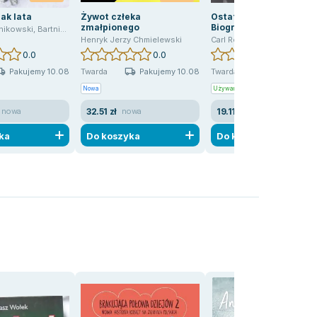
jak lata
Żywot człeka
Ostatnie dni Sylvii Plat
zmałpionego
Biografia
nikowski
,
Bartnikowski Bogdan
Henryk Jerzy Chmielewski
Carl Rollyson
0.0
0.0
0.0
Pakujemy 10.08
Pakujemy 10.08
Pakujemy 10
Twarda
Twarda
Nowa
Używana
32.51 zł
19.11 zł
k nowa
nowa
widoczne ślady używania
ka
Do koszyka
Do koszyka