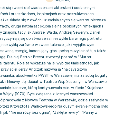
zieli się swoimi doświadczeniami aktorskimi i codziennymi
mfach i przeszkodach, inspiracjach oraz poszukiwaniach
ążka składa się z dwóch uzupełniających się warstw: pierwsza
fakty, druga natomiast skupia się na osobistych refleksjach i
scy znajomi, tacy jak Andrzej Wajda, Andrzej Seweryn, Daniel
przyczyniają się do stworzenia niezwykle barwnego portretu
ą niezwykłą zarówno w swoim talencie, jak i wyjątkowym
mowaną energię, imponujący głos i pełną muzykalność, a także
. Dla niej Bertolt Brecht stworzył postać w "Mutter
j talentu. Rola ta wskazuje na jej wybitne umiejętności, jak
j przyjaciel Jerzy Antczak nazywa ją "najczystszym
szawianka, absolwentka PWST w Warszawie, ma za sobą bogaty
ak i filmowy. Jej debiut w Teatrze Współczesnym w Warszawie
niałej karierze, którą kontynuowała m.in. w filmie "Krajobraz
ja Wajdy (1970). Była związana z licznymi warszawskimi
spółpracowała z Nowym Teatrem w Warszawie, gdzie zasłynęła w
przez Krzysztofa Warlikowskiego.Na dużym ekranie można było
 jak "Nie ma róży bez ognia", "Zaklęte rewiry", "Panny z