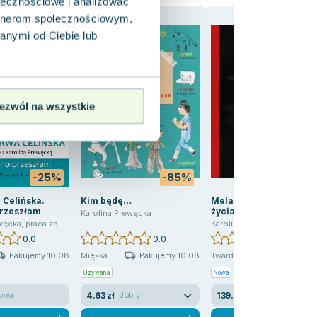
ołecznościowe i analizować
artnerom społecznościowym,
anymi od Ciebie lub
ezwól na wszystkie
-25%
-85%
-25
 Celińska.
Kim będę…
Mela Muter. Gorączka
przeszłam
życia
Karolina Prewęcka
ewęcka
 Lehman
ohdan Tadeusz Woronowicz
,
praca zbiorowa
Karolina Prewęcka
0.0
0.0
0.0
Pakujemy 10.08
Pakujemy 10.08
Pakujemy 10
Miękka
Twarda
Używana
Nowa
4.63 zł
139.28 zł
owa
dobry
nowa