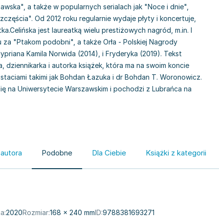
awska", a także w popularnych serialach jak "Noce i dnie",
częścia". Od 2012 roku regularnie wydaje płyty i koncertuje,
ka.Celińska jest laureatką wielu prestiżowych nagród, m.in. I
za "Ptakom podobni", a także Orła - Polskiej Nagrody
Cypriana Kamila Norwida (2014), i Fryderyka (2019). Tekst
 dziennikarka i autorka książek, która ma na swoim koncie
staciami takimi jak Bohdan Łazuka i dr Bohdan T. Woronowicz.
ię na Uniwersytecie Warszawskim i pochodzi z Lubrańca na
 autora
Podobne
Dla Ciebie
Książki z kategorii
a:
2020
Rozmiar:
168 × 240 mm
ID:
9788381693271