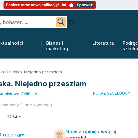
ktualności
Biznes i
Literatura
Podręc
marketing
szkoln
wa Celińska. Niejedno przeszłam
ska. Niejedno przeszłam
POKAŻ SZCZEGÓŁY
Stanisława Celińska
osiadamy 2 inne wydania )
37.64 zł
Napisz opinię
i wygraj
0 recenzji
nagrodę!