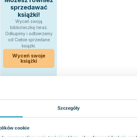
Możesz również
sprzedawać
książki!
Wyceń swoją
biblioteczkę teraz.
Odkupimy i odbierzemy
od Ciebie sprzedane
książki.
Wyceń swoje
książki
Szczegóły
 plików cookie