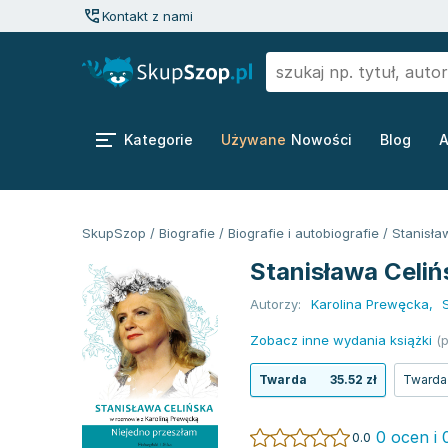
Kontakt z nami
Kategorie
Używane
Nowości
Blog
A
SkupSzop
/
Biografie
/
Biografie i autobiografie
/
Stanisła
Stanisława Celiń
Autorzy:
Karolina Prewęcka
,
Zobacz inne wydania książki
(p
Twarda
35.52 zł
Twarda
0 ocen i 
0.0