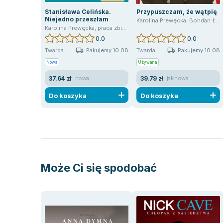
Stanisława Celińska.
Przypuszczam, że wątpię
Niejedno przeszłam
Karolina Prewęcka
,
Bohdan Łazuka
Karolina Prewęcka
,
praca zbiorowa
0.0
0.0
Pakujemy 10.08
Pakujemy 10.08
Twarda
Twarda
Nowa
Używana
37.64 zł
39.79 zł
nowa
jak nowa
Do koszyka
Do koszyka
Może Ci się spodobać