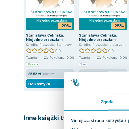
-29%
-25%
Stanisława Celińska.
Stanisława Celińska.
Niejedno przeszłam
Niejedno przeszłam
Karolina Prewęcka
,
Stanisława Celińska
Karolina Prewęcka
,
praca zbiorowa
0.0
0.0
Pakujemy 10.08
Pakujemy 10.08
Twarda
Twarda
Używana
Nowa
35.52 zł
37.64 zł
jak nowa
nowa
Do koszyka
Do koszyka
Zgoda
Inne książki tych autorów
Niniejsza strona korzysta z