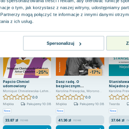
do spersonalizowania treści i reklam, aby oferować funkcje sp
ormacje o tym, jak korzystasz z naszej witryny, udostępniamy p
Partnerzy mogą połączyć te informacje z innymi danymi otrzym
nia z ich usług.
Spersonalizuj
Z
-25%
-17%
Papcio Chmiel
Dasz radę. O
Stanisława
udomowiony
bezpiecznym
Niejedno 
wychodzeniu z uzależnień
Monique Chmielewska-Lehman
,
Artur Chmielewski
Karolina Prewęcka
,
Karolina Prewęcka
,
Woronowicz Bohdan T.
Karolina Pr
,
Monique
,
B
0.0
0.0
Pakujemy 10.08
Pakujemy 10.08
Miękka
Miękka
Twarda
Nowa
Nowa
Nowa
33.87 zł
41.36 zł
37.64 zł
nowa
nowa
n