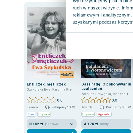
Wykorzystujemy pliki cookie 
ruch w naszej witrynie. Inf
reklamowym i analitycznym. 
uzyskanymi podczas korzysta
-55%
Entliczek, mętliczek
Dasz radę! O pokonywaniu
uzależnień
Szykulska Ewa
,
Karolina Prewęcka
Karolina Prewęcka
,
Bohdan Tadeusz Woronowicz
0.0
0.0
Pakujemy 10.08
Pakujemy 10.08
Twarda
Twarda
Nowa
Używana
Używana
Wyprzedaż
30.92 zł
49.74 zł
jak nowa
dobry