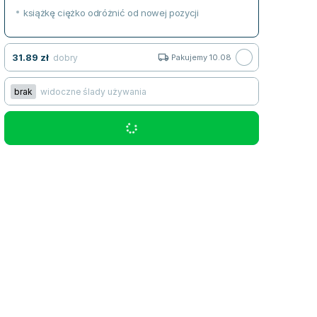
książkę ciężko odróżnić od nowej pozycji
31.89
zł
dobry
Pakujemy 10.08
brak
widoczne ślady używania