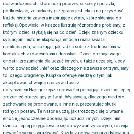
doświadczeniach, które uczą poprzez sukcesy i porażki,
Książki: Prawo konstytucyjne
Książki: Film, muzyka, teatr
Książki dla dzieci 3-5 lat
Książki: Zdrowie
Dean Koontz
podkreślając, że niekiedy przegrana jest lekcją na przyszłość.
Książki: Prawo międzynarodowe
Książki: Historia sztuki
Książki: bajki dla dzieci 3-5 lat
Kuchnia i diety - książki
Andrzej Sapkowski
Każda historia zawiera inspirujące cytaty, które skłaniają do
Książki: Prawo - orzecznictwo
Książki o architekturze
Kolorowanki i książki do naklejania 3-5 lat
Autorskie książki kucharskie
Stephenie Meyer
refleksji.Opowieści w książce ilustrują różnorodne problemy, z
Książki: Prawo pracy
Książki: Sztuka użytkowa
Książki do nauki języków obcych 3-5 lat
Ciasta, desery, wypieki - książki
Robert Ludlum
którymi dzieci stykają się na co dzień. Dzięki znanym dziecku
Książki: Prawo Unii Europejskiej
Książki: Sztuki wizualne
Książki do nauki pisania i liczenia 3-5 lat
Diety, zdrowe żywienie - książki
Maria Czubaszek
sytuacjom, historie eksplorują emocje i realia świata
Teksty aktów prawnych
Inne
Książki grające, z puzzlami i magnesami 3-5 lat
Książki kucharskie
Nora Roberts
najmłodszych, wskazując, jak radzić sobie z trudnościami w
Książki medyczne i naukowe
Kreatywne i aktywizujące książki dla dzieci 3-5 lat
Kuchnia polska - książki
Mario Vargas Llosa
kontaktach z rówieśnikami i dorosłymi. Dzieci poznają wagę
Chemia - książki
Poznawanie świata dla dzieci 3-5 lat - książki
Napoje - książki
Katarzyna Grochola
empatii, zrozumienia dla uczuć innych, a także uczą się, kiedy
Książki o fizyce i astronomii
Książki o zainteresowaniach dla dzieci 3-5 lat
Książki: Poradniki
Ewa Nowak
warto powiedzieć „nie” oraz dlaczego nie zawsze otrzymujemy
Geografia - książki
Książki dla dzieci 6-8 lat
Inne
Robin Cook
to, czego pragniemy. Książka oferuje wiedzę o tym, jak
Inne
Książki do nauki czytania 6-8 lat
Książki: Dom, ogród - poradniki
Carlos Ruiz Zafon
akceptować chwiejną rzeczywistość z
Książki do matematyki
Książki do nauki języków obcych 6-8 lat
Książki: Hobby - poradniki
Konrad Gaca
optymizmem.Najmądrzejsze opowieści pomagają dzieciom lepiej
zrozumieć otaczający je świat. Wyjaśniają, dlaczego niektóre
Książki medyczne
Książki do nauki pisania i liczenia 6-8 lat
Książki: Moda, uroda, savoir vivre - poradniki
Jerzy Zięba
zachowania są promowane, a inne nie, prezentując skutki
Książki do nauk przyrodniczych
Kreatywne i aktywizujące książki dla dzieci 6-8 lat
Książki pamiątkowe
Jodi Picoult
różnych postaw. Te historie uczą, jak troszczyć się o własne
Technika, inżynieria, technologia - książki, podręczniki -
Literatura dla dzieci 6-8 lat
Pozostałe książki
Dorota Terakowska
emocje, jednocześnie doceniając uczucia innych. Dzięki nim
nauki ścisłe
Poznawanie świata dla dzieci 6-8 lat - książki
Abbi Glines
dziecko lepiej przygotowuje się do wyzwań życiowych, rozwija
Książki do nauk społecznych i humanistycznych
Książki o zainteresowaniach dla dzieci 6-8 lat
Alfred Szklarski
pewność siebie i wrażliwość. Każda z opowieści przedstawiona