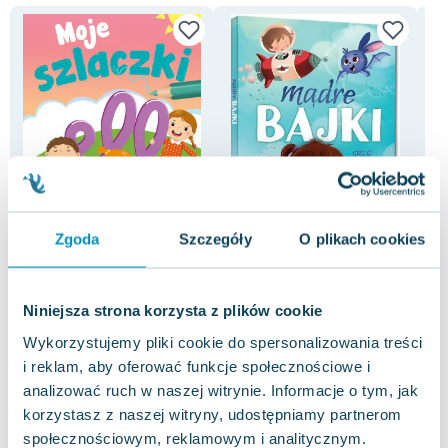
Zgoda
Szczegóły
O plikach cookies
-73%
-72%
Moje szlaczki
Mądre bajki
Aka
praca zbiorowa
,
opracowanie zbiorowe
Agnieszka Antosiewicz
,
Karolina Rosołek
Ann
Niniejsza strona korzysta z plików cookie
0.0
0.0
Wykorzystujemy pliki cookie do spersonalizowania treści
Pakujemy 12.08
Pakujemy jutro
Miękka
Twarda
Bro
i reklam, aby oferować funkcje społecznościowe i
Nowa
Nowa
Używana
Now
analizować ruch w naszej witrynie. Informacje o tym, jak
1.61 zł
6.96 zł
1.
korzystasz z naszej witryny, udostępniamy partnerom
nowa
jak nowa
społecznościowym, reklamowym i analitycznym.
Do koszyka
Do koszyka
D