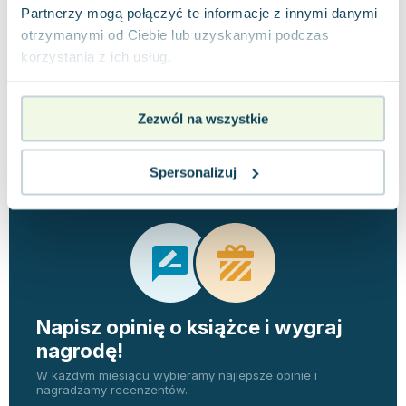
Partnerzy mogą połączyć te informacje z innymi danymi
otrzymanymi od Ciebie lub uzyskanymi podczas
korzystania z ich usług.
Zezwól na wszystkie
Opinie
0 ocen i 0
0.0
użytkowników
recenzji
Spersonalizuj
Napisz opinię o książce i wygraj
nagrodę!
W każdym miesiącu wybieramy najlepsze opinie i
nagradzamy recenzentów.