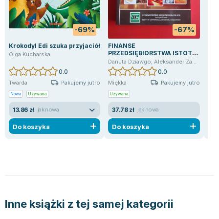
-69%
-67%
Krokodyl Edi szuka przyjaciół
FINANSE
Zos
PRZEDSIĘBIORSTWA ISTOTA
i z
Olga Kucharska
NARZĘDZIA ZARZĄDZANIE
Danuta Dziawgo
,
Aleksander Zawadzki
Pen
0.0
0.0
Pakujemy jutro
Pakujemy jutro
Twarda
Miękka
Mię
Nowa
Używana
Używana
Now
13.86 zł
37.78 zł
21
jak nowa
jak nowa
Do koszyka
Do koszyka
D
Inne książki z tej samej kategorii