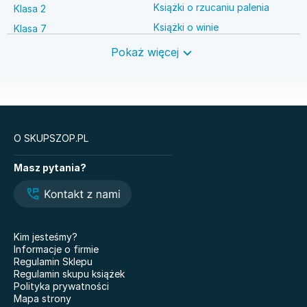
Książki o rzucaniu palenia
Klasa 2
Książki o winie
Klasa 7
Książki o anestezjologii
Szkoła średnia
Pokaż więcej
Książki o brydżu
Język niemiecki
Książki o prawie autorskim
Nauki ścisłe
O SKUPSZOP.PL
Książki
Masz pytania?
Legendy i Latte
Glukozowa rewolucja
Hazel Wood. Tom 1
The Love Hypothesis
Atomowe nawyki. Drobne
Kiedy twoja złość
zmiany, niezwykłe efekty
krzywdzi dziecko.
Kim jesteśmy?
Poradnik dla rodziców
Nauczyciele
Informacje o firmie
Dziewczyny z Syberii
Regulamin Sklepu
Nie mówię żegnaj
Regulamin skupu książek
101 bajek
Polityka prywatności
Co wyszeptał nam deszcz
Mapa strony
Doktor Jekyll i pan Hyde