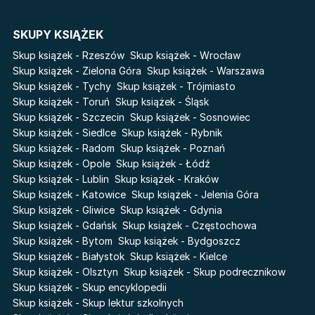
Cykle
SKUPY KSIĄŻEK
Światy Pilipiuka
Pamiętniki Wampirów
Skup książek - Rzeszów
Skup książek - Wrocław
Cień od wschodu
Basia. Wielka księga.
Skup książek - Zielona Góra
Skup książek - Warszawa
Poznawaj świat z Basią
Skup książek - Tychy
Skup książek - Trójmiasto
Przebudzenie powietrza
Skup książek - Toruń
Skup książek - Śląsk
The Hazel Wood
Pieśń Lwicy
Skup książek - Szczecin
Skup książek - Sosnowiec
Zmierzch
Akademia wampirów
Skup książek - Siedlce
Skup książek - Rybnik
Faye
Skup książek - Radom
Skup książek - Poznań
Karneval
Skup książek - Opole
Skup książek - Łódź
Katie Maguire
Baśń o złamanym sercu
Skup książek - Lublin
Skup książek - Kraków
Liceum Freuda
Prosta zabawa
Skup książek - Katowice
Skup książek - Jelenia Góra
Sherlock Holmes Society
Skup książek - Gliwice
Skup książek - Gdynia
Skup książek - Gdańsk
Skup książek - Częstochowa
Skup książek - Bytom
Skup książek - Bydgoszcz
Skup książek - Białystok
Skup książek - Kielce
Skup książek - Olsztyn
Skup książek - Skup podrecznikow
Skup książek - Skup encyklopedii
Skup książek - Skup lektur szkolnych