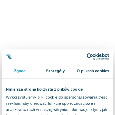
Zygmunt Freud
Agata Passent
Michel Moran
Maciej Orłoś
Jo Nesbo
Katarzyna Miller
Antoine de Saint Exupery
Lew Tołstoj
Mark Twain
Marcin Meller
Zgoda
Szczegóły
O plikach cookies
Paulina Młynarska
ks. Piotr Pawlukiewicz
Jarosław Sokołowski
Niniejsza strona korzysta z plików cookie
Piotr Latocha
Wykorzystujemy pliki cookie do spersonalizowania treści
Michael Scott
i reklam, aby oferować funkcje społecznościowe i
Piotr Semka
analizować ruch w naszej witrynie. Informacje o tym, jak
Jarosław Iwaszkiewicz