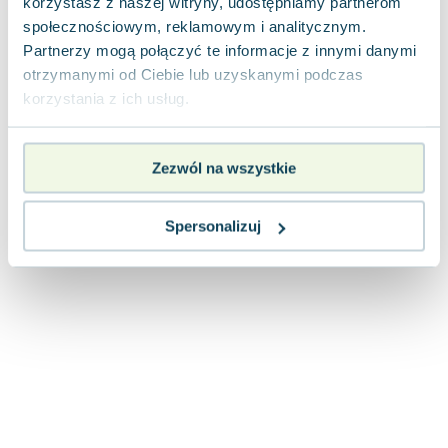
korzystasz z naszej witryny, udostępniamy partnerom
Joseph Murphy
społecznościowym, reklamowym i analitycznym.
Jan Sztaudynger
Partnerzy mogą połączyć te informacje z innymi danymi
Aleksander Puszkin
otrzymanymi od Ciebie lub uzyskanymi podczas
Oscar Wilde
korzystania z ich usług.
Małgorzata Ohme
Maddie Ziegler
Zezwól na wszystkie
Leszek Czarnecki
Joanna Racewicz
Maria Seweryn
Spersonalizuj
Janina Zającówna
Eric Helms
Anna Prus (oprac.)
Nela Mała Reporterka
Agnieszka Maciąg
Barbara Wrzesińska
Terry Pratchett
Virginia Woolf