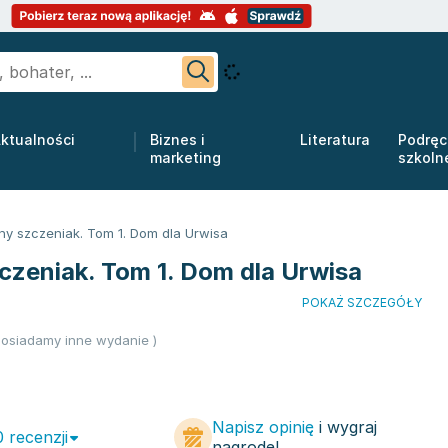
ktualności
Biznes i
Literatura
Podręc
marketing
szkoln
ny szczeniak. Tom 1. Dom dla Urwisa
czeniak. Tom 1. Dom dla Urwisa
POKAŻ SZCZEGÓŁY
osiadamy inne wydanie )
Napisz opinię
i wygraj
0 recenzji
nagrodę!