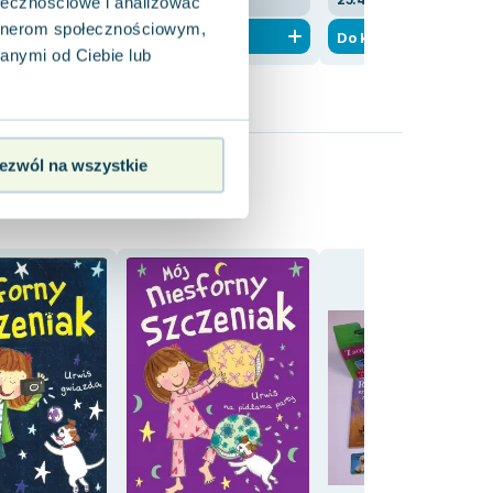
ołecznościowe i analizować
artnerom społecznościowym,
ka
Do koszyka
Do koszyka
anymi od Ciebie lub
ezwól na wszystkie