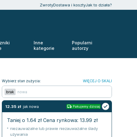
Zwroty
Dostawa i koszty
Jak to działa?
zniki
Inne
Popularni
e
kategorie
autorzy
Wybierz stan zużycia:
WIĘCEJ O SKALI
brak
nowa
12.35
zł
jak nowa
Pakujemy dzisiaj
Taniej o
1.64
zł
Cena rynkowa:
13.99
zł
niezauważalne lub prawie niezauważalne ślady
używania