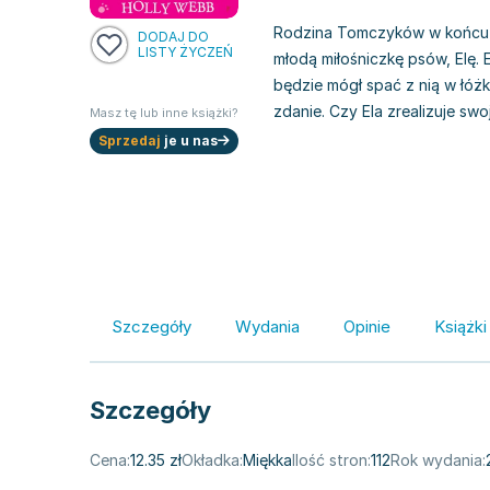
Rodzina Tomczyków w końcu p
DODAJ DO
LISTY ŻYCZEŃ
młodą miłośniczkę psów, Elę. 
będzie mógł spać z nią w łóżk
zdanie. Czy Ela zrealizuje sw
Masz tę lub inne książki?
Sprzedaj
je u nas
Szczegóły
Wydania
Opinie
Książki
Szczegóły
Cena:
12.35 zł
Okładka:
Miękka
Ilość stron:
112
Rok wydania: