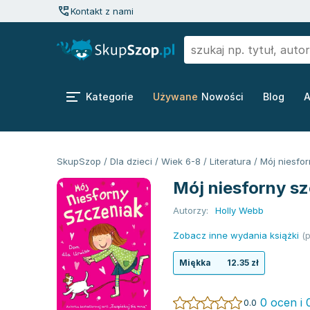
Kontakt z nami
Kategorie
Używane
Nowości
Blog
A
SkupSzop
/
Dla dzieci
/
Wiek 6-8
/
Literatura
/
Mój niesfor
Mój niesforny sz
Autorzy:
Holly Webb
Zobacz inne wydania książki
(p
Miękka
12.35 zł
0 ocen i 
0.0