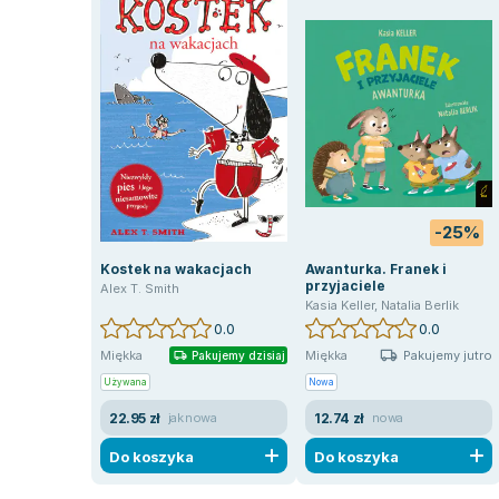
-25%
Kostek na wakacjach
Awanturka. Franek i
przyjaciele
Alex T. Smith
Kasia Keller
,
Natalia Berlik
0.0
0.0
Pakujemy jutro
Miękka
Miękka
Pakujemy dzisiaj
Używana
Nowa
22.95 zł
12.74 zł
jak nowa
nowa
Do koszyka
Do koszyka