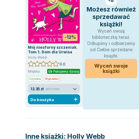
Możesz również
sprzedawać
książki!
Wyceń swoją
-12%
biblioteczkę teraz.
Odkupimy i odbierzemy
Mój niesforny szczeniak.
od Ciebie sprzedane
Tom 1. Dom dla Urwisa
książki.
Holly Webb
0.0
Wyceń swoje
książki
Miękka
Pakujemy dzisiaj
Używana
Wyprzedaż
12.35 zł
jak nowa
Do koszyka
Inne książki:
Holly Webb