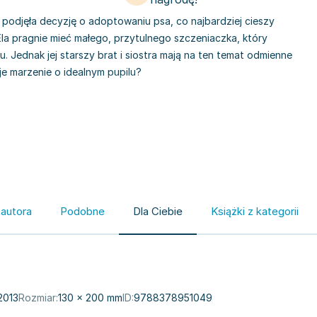
odjęła decyzję o adoptowaniu psa, co najbardziej cieszy
Ela pragnie mieć małego, przytulnego szczeniaczka, który
u. Jednak jej starszy brat i siostra mają na ten temat odmienne
oje marzenie o idealnym pupilu?
 autora
Podobne
Dla Ciebie
Książki z kategorii
2013
Rozmiar:
130 × 200 mm
ID:
9788378951049