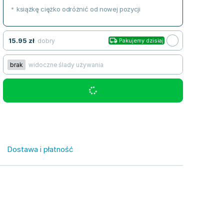
książkę ciężko odróżnić od nowej pozycji
15.95
zł
dobry
Pakujemy dzisiaj
brak
widoczne ślady używania
Dostawa i płatność