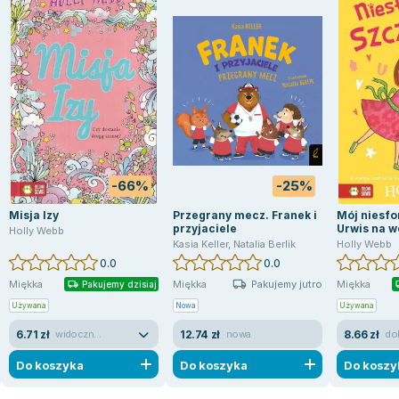
-66%
-25%
Misja Izy
Przegrany mecz. Franek i
Mój niesfo
przyjaciele
Urwis na w
Holly Webb
Kasia Keller
,
Natalia Berlik
Holly Webb
0.0
0.0
Pakujemy jutro
Miękka
Miękka
Miękka
Pakujemy dzisiaj
Używana
Nowa
Używana
6.71 zł
12.74 zł
8.66 zł
widoczne ślady używania
nowa
do
Do koszyka
Do koszyka
Do koszy