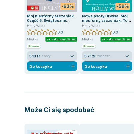
-63%
-59%
Mój niesforny szczeniak.
Nowe psoty Urwisa. Mój
Część 5. Świąteczne
niesforny szczeniak. Tom
psoty urwisa
2
Holly Webb
Holly Webb
0.0
0.0
Miękka
Miękka
Pakujemy dzisiaj
Pakujemy dzisiaj
Używana
Używana
5.13 zł
5.71 zł
dobry
widoczne ślady używania
Do koszyka
Do koszyka
Może Ci się spodobać