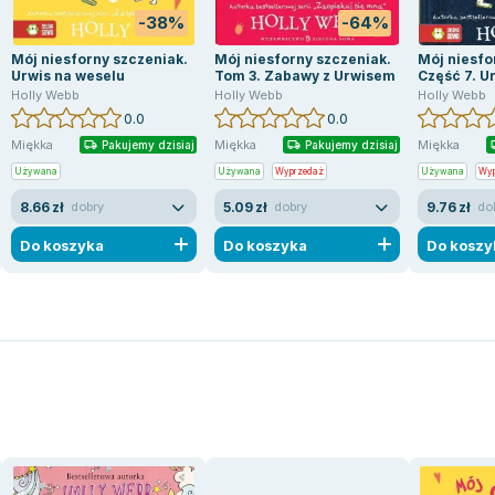
-38%
-64%
Mój niesforny szczeniak.
Mój niesforny szczeniak.
Mój niesfo
Urwis na weselu
Tom 3. Zabawy z Urwisem
Część 7. U
Holly Webb
Holly Webb
Holly Webb
0.0
0.0
Miękka
Miękka
Miękka
Pakujemy dzisiaj
Pakujemy dzisiaj
Używana
Używana
Wyprzedaż
Używana
Wyp
8.66 zł
5.09 zł
9.76 zł
dobry
dobry
do
Do koszyka
Do koszyka
Do koszy