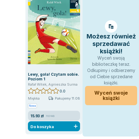
Możesz również
sprzedawać
książki!
Wyceń swoją
biblioteczkę teraz.
Odkupimy i odbierzemy
Lewy, gola! Czytam sobie.
od Ciebie sprzedane
Poziom 1
książki.
Rafał Witek
,
Agnieszka Surma
0.0
Wyceń swoje
książki
Pakujemy 11.08
Miękka
Nowa
15.93 zł
nowa
Do koszyka