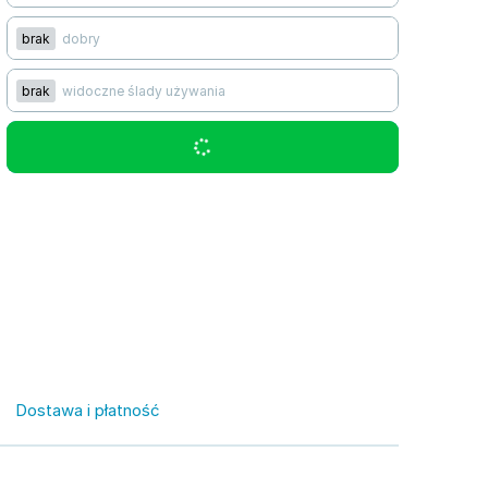
brak
dobry
brak
widoczne ślady używania
Dostawa i płatność