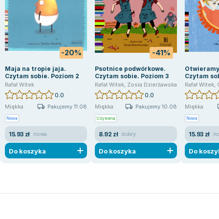
-20%
-41%
Maja na tropie jaja.
Psotnice podwórkowe.
Otwieramy 
Czytam sobie. Poziom 2
Czytam sobie. Poziom 3
Czytam sob
Rafał Witek
Rafał Witek
,
Zosia Dzierżawska
Rafał Witek
,
0.0
0.0
Pakujemy 11.08
Pakujemy 10.08
Miękka
Miękka
Miękka
Nowa
Używana
Nowa
15.93 zł
8.92 zł
15.93 zł
nowa
dobry
n
Do koszyka
Do koszyka
Do koszy