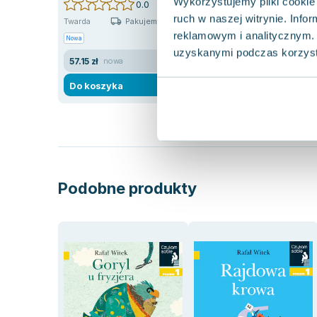
Wykorzystujemy pliki cookie 
0.0
0.0
ruch w naszej witrynie. Inf
Pakujemy 11.08
Pakujemy 11.08
Twarda
Miękka
reklamowym i analitycznym. 
Nowa
Nowa
uzyskanymi podczas korzysta
57.15 zł
15.93 zł
nowa
nowa
Do koszyka
Do koszyka
Podobne produkty