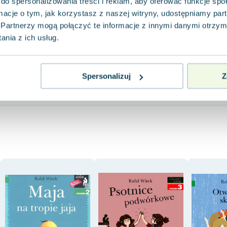
do spersonalizowania treści i reklam, aby oferować funkcje sp
0.0
0.0
ormacje o tym, jak korzystasz z naszej witryny, udostępniamy p
Pakujemy 10.08
Pakujemy 10.08
Twarda
Twarda
Miękka
Partnerzy mogą połączyć te informacje z innymi danymi otrzym
Używana
Nowa
Używana
Wyprzedaż
Nowa
nia z ich usług.
5.72 zł
8.27 zł
15.93 zł
dobry
jak nowa
n
Do koszyka
Do koszyka
Do koszy
Spersonalizuj
Z