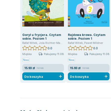
Goryl u fryzjera. Czytam
Rajdowa krowa. Czytam
sobie. Poziom 1
sobie. Poziom 1
Rafał Witek
,
Jola Richter-Magnuszewska
Rafał Witek
,
Paweł Mildner
0.0
0.0
Pakujemy 11.08
Pakujemy 11.08
Miękka
Miękka
Nowa
Nowa
15.93 zł
15.93 zł
nowa
nowa
Do koszyka
Do koszyka