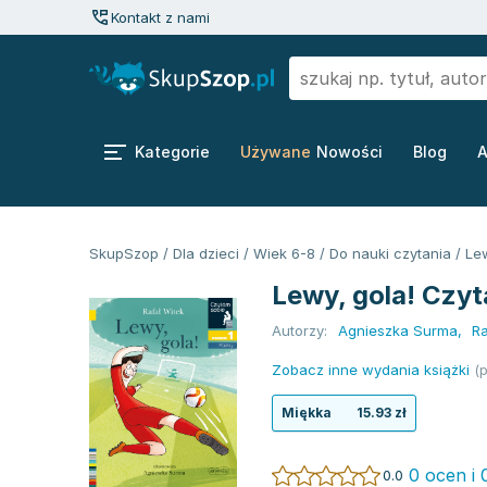
Kontakt z nami
Kategorie
Używane
Nowości
Blog
A
SkupSzop
/
Dla dzieci
/
Wiek 6-8
/
Do nauki czytania
/
Lew
Lewy, gola! Czyt
Autorzy:
Agnieszka Surma
,
Ra
Zobacz inne wydania książki
(p
Miękka
15.93 zł
0 ocen i 
0.0