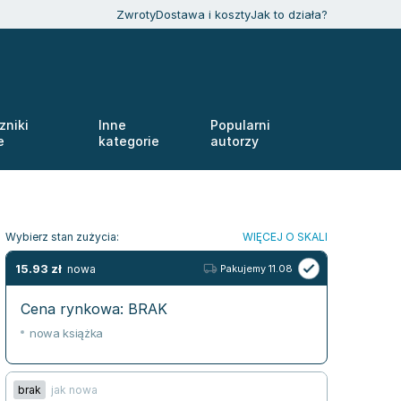
Zwroty
Dostawa i koszty
Jak to działa?
zniki
Inne
Popularni
e
kategorie
autorzy
Wybierz stan zużycia:
WIĘCEJ O SKALI
15.93
zł
nowa
Pakujemy 11.08
Cena rynkowa:
BRAK
nowa książka
brak
jak nowa