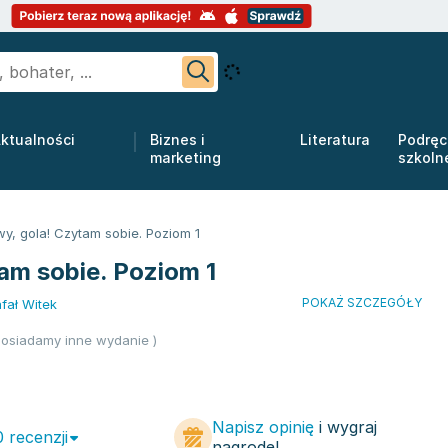
ktualności
Biznes i
Literatura
Podręc
marketing
szkoln
y, gola! Czytam sobie. Poziom 1
am sobie. Poziom 1
POKAŻ SZCZEGÓŁY
fał Witek
osiadamy inne wydanie )
Napisz opinię
i wygraj
0 recenzji
nagrodę!