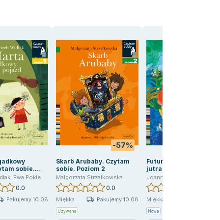
-57%
-1%
agadkowy
Skarb Arubaby. Czytam
Futuropolis - miasto
ytam sobie.
sobie. Poziom 2
jutra. Czytam sobie Eko
Poziom 2
dłak
,
Ewa Poklewska-Koziełło
Małgorzata Strzałkowska
Joanna Jagiełło
,
Ewa Poklewska-Kozi
0.0
0.0
0.0
Pakujemy 10.08
Pakujemy 10.08
Pakujemy 10
Miękka
Miękka
Używana
Nowa