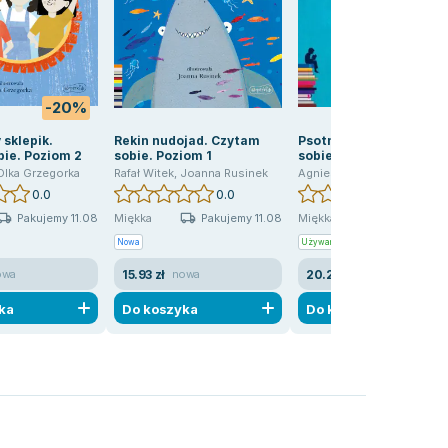
-20%
sklepik.
Rekin nudojad. Czytam
Psotny Franek. Czytam
ie. Poziom 2
sobie. Poziom 1
sobie. Poziom 1
Olka Grzegorka
Rafał Witek
,
Joanna Rusinek
Agnieszka Frączek
,
Rafał Wit
0.0
0.0
0.0
Pakujemy 11.08
Pakujemy 11.08
Pakujemy 10
Miękka
Miękka
Nowa
Używana
15.93 zł
20.26 zł
owa
nowa
jak nowa
ka
Do koszyka
Do koszyka