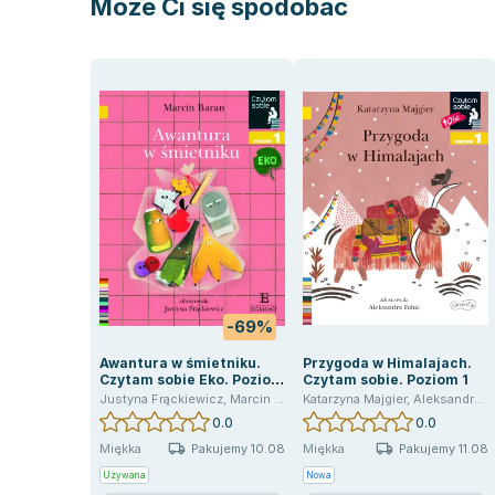
Może Ci się spodobać
-69%
Awantura w śmietniku.
Przygoda w Himalajach.
Czytam sobie Eko. Poziom
Czytam sobie. Poziom 1
1
Justyna Frąckiewicz
,
Marcin Baran
Katarzyna Majgier
,
Aleksandra Fabia
0.0
0.0
Pakujemy 10.08
Pakujemy 11.08
Miękka
Miękka
Używana
Nowa