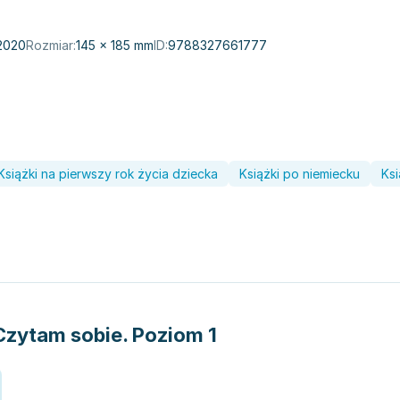
2020
Rozmiar:
145 × 185 mm
ID:
9788327661777
Książki na pierwszy rok życia dziecka
Książki po niemiecku
Ks
Czytam sobie. Poziom 1