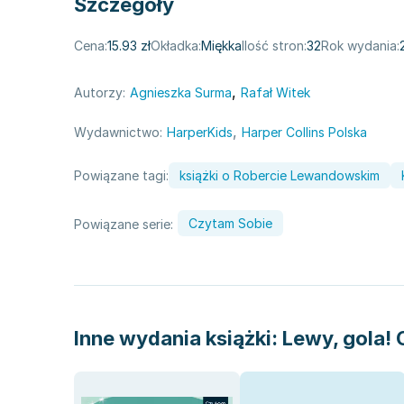
Szczegóły
Cena:
15.93 zł
Okładka:
Miękka
Ilość stron:
32
Rok wydania:
,
Autorzy:
Agnieszka Surma
Rafał Witek
,
Wydawnictwo:
HarperKids
Harper Collins Polska
Powiązane tagi:
książki o Robercie Lewandowskim
Czytam Sobie
Powiązane serie:
Inne wydania książki:
Lewy, gola! 