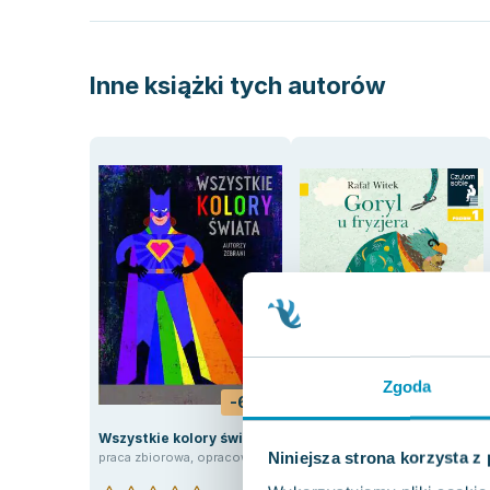
Inne książki tych autorów
Zgoda
-6%
Wszystkie kolory świata
Goryl u fryzjera. Czytam
sobie. Poziom 1
Niniejsza strona korzysta z
praca zbiorowa
,
opracowanie zbiorowe
,
Mariusz Andryszczyk
,
An
Rafał Witek
,
Jola Richter-Magnuszewska