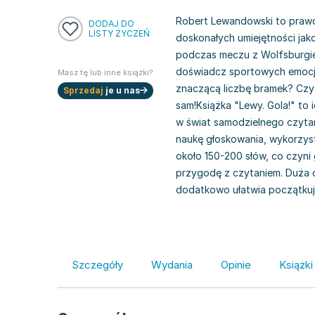
Robert Lewandowski to prawd
DODAJ DO
LISTY ŻYCZEŃ
doskonałych umiejętności ja
podczas meczu z Wolfsburgiem
doświadcz sportowych emocji 
Masz tę lub inne książki?
znaczącą liczbę bramek? Czy 
Sprzedaj
je u nas
sam!Książka "Lewy. Gola!" to
w świat samodzielnego czytan
naukę głoskowania, wykorzyst
około 150-200 słów, co czyni
przygodę z czytaniem. Duża c
dodatkowo ułatwia początkują
Szczegóły
Wydania
Opinie
Książki