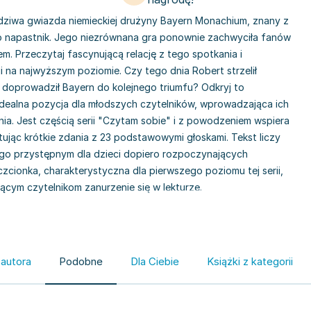
ziwa gwiazda niemieckiej drużyny Bayern Monachium, znany z
ko napastnik. Jego niezrównana gra ponownie zachwyciła fanów
. Przeczytaj fascynującą relację z tego spotkania i
na najwyższym poziomie. Czy tego dnia Robert strzelił
doprowadził Bayern do kolejnego triumfu? Odkryj to
 idealna pozycja dla młodszych czytelników, wprowadzająca ich
ia. Jest częścią serii "Czytam sobie" i z powodzeniem wspiera
ując krótkie zdania z 23 podstawowymi głoskami. Tekst liczy
 go przystępnym dla dzieci dopiero rozpoczynających
zcionka, charakterystyczna dla pierwszego poziomu tej serii,
cym czytelnikom zanurzenie się w lekturze.
 autora
Podobne
Dla Ciebie
Książki z kategorii