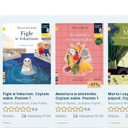
-17%
Figle w fokarium. Czytam
Awantura w śmietniku.
Marta i z
sobie. Poziom 1
Czytam sobie. Poziom 1
pojazd. Cz
Poziom 1
Marcin Sendecki
,
Ewa Poklewska-Koziełło
Marcin Baran
,
Justyna Frąckiewicz
Wojciech Wi
0.0
0.0
Pakujemy 11.08
Pakujemy 10.08
Miękka
Miękka
Miękka
Nowa
Używana
Używana