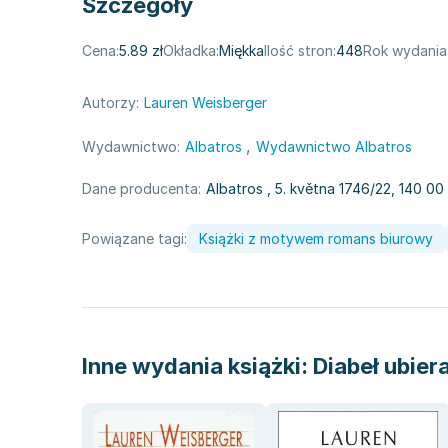
Szczegóły
Cena:
5.89 zł
Okładka:
Miękka
Ilość stron:
448
Rok wydania
Autorzy:
Lauren Weisberger
,
Wydawnictwo:
Albatros
Wydawnictwo Albatros
Dane producenta:
Albatros
, 5. května 1746/22, 140 0
Powiązane tagi:
Książki z motywem romans biurowy
Inne wydania książki:
Diabeł ubier