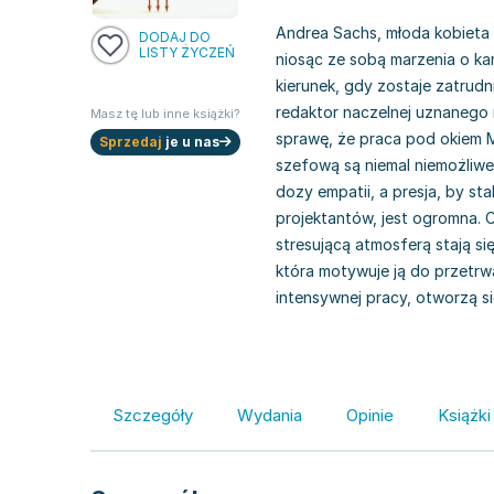
Andrea Sachs, młoda kobieta 
DODAJ DO
LISTY ŻYCZEŃ
niosąc ze sobą marzenia o kar
kierunek, gdy zostaje zatrudn
redaktor naczelnej uznaneg
Masz tę lub inne książki?
sprawę, że praca pod okiem M
Sprzedaj
je u nas
szefową są niemal niemożliwe
dozy empatii, a presja, by s
projektantów, jest ogromna.
stresującą atmosferą stają s
która motywuje ją do przetrw
intensywnej pracy, otworzą si
Szczegóły
Wydania
Opinie
Książki