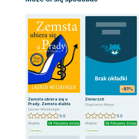
-81%
Zemsta ubiera się u
Zmierzch
Prady. Zemsta diabła
Stephenie Meyer
Lauren Weisberger
0.0
0.0
Miękka
Miękka
Pakujemy dzisiaj
Pakujemy dzisiaj
Używana
Używana