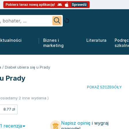
ktualności
Biznes i
Literatura
Podręc
marketing
szkoln
a
/
Diabeł ubiera się u Prady
 u Prady
POKAŻ SZCZEGÓŁY
osiadamy 2 inne wydania )
8.77 zł
Napisz opinię
i wygraj
 1 recenzja
nagrodę!