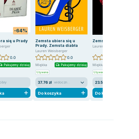
-64%
-35
ra się u Prady
Zemsta ubiera się u
Zemsta ubiera się u Pr
Prady. Zemsta diabła
berger
Lauren Weisberger
Lauren Weisberger
0.0
0.0
0.0
Miękka
Miękka
Pakujemy dzisiaj
Pakujemy dzisiaj
Pakujemy dzis
Używana
Używana
Wyprzedaż
37.76 zł
23.57 zł
obry
widoczne ślady używania
widoczne ślady używania
ka
Do koszyka
Do koszyka