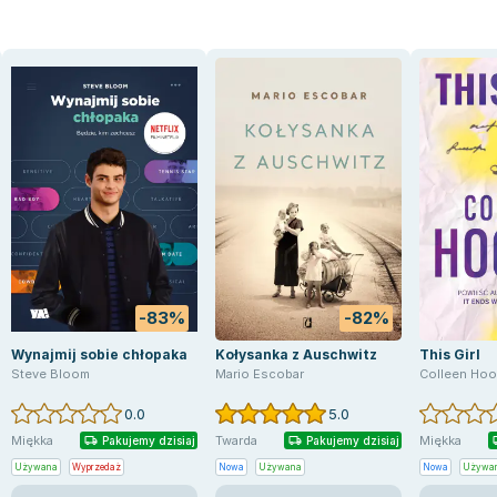
-83%
-82%
Wynajmij sobie chłopaka
Kołysanka z Auschwitz
This Girl
Steve Bloom
Mario Escobar
Colleen Hoo
0.0
5.0
Miękka
Twarda
Miękka
Pakujemy dzisiaj
Pakujemy dzisiaj
Używana
Wyprzedaż
Nowa
Używana
Nowa
Używa