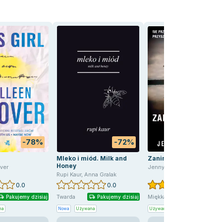
-78%
-72%
-78
Mleko i miód. Milk and
Zanim pozwolę Ci wejś
Honey
ver
Jenny Blackhurst
Rupi Kaur
,
Anna Gralak
0.0
0.0
4.5
Twarda
Miękka
Pakujemy dzisiaj
Pakujemy dzisiaj
Pakujemy dzis
na
Nowa
Używana
Używana