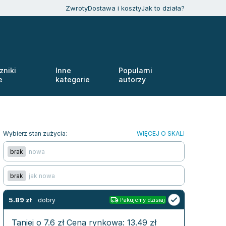
Zwroty
Dostawa i koszty
Jak to działa?
zniki
Inne
Popularni
e
kategorie
autorzy
Wybierz stan zużycia:
WIĘCEJ O SKALI
brak
nowa
brak
jak nowa
5.89
zł
dobry
Pakujemy dzisiaj
Taniej o
7.6
zł
Cena rynkowa:
13.49
zł