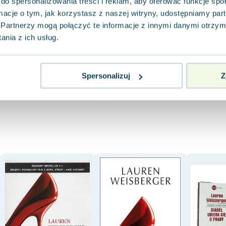
do spersonalizowania treści i reklam, aby oferować funkcje sp
Miękka
Miękka
Miękka
Pakujemy dzisiaj
Pakujemy dzisiaj
ormacje o tym, jak korzystasz z naszej witryny, udostępniamy p
Używana
Wyprzedaż
Używana
Wyprzedaż
Używana
Wyp
Partnerzy mogą połączyć te informacje z innymi danymi otrzym
nia z ich usług.
12.44 zł
20.05 zł
2.29 zł
widoczne ślady używania
widoczne ślady używania
Do koszyka
Do koszyka
Do koszy
Spersonalizuj
Z