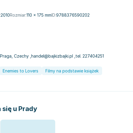
:
2010
Rozmiar:
110 × 175 mm
ID:
9788376590202
0 Praga, Czechy
,
handel@bajkizbajki.pl
,
tel. 227404251
Enemies to Lovers
Filmy na podstawie książek
a się u Prady