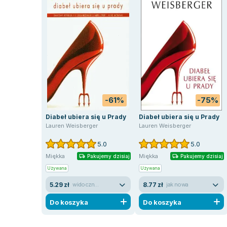
-61%
-75%
Diabeł ubiera się u Prady
Diabeł ubiera się u Prady
Lauren Weisberger
Lauren Weisberger
5.0
5.0
Miękka
Miękka
Pakujemy dzisiaj
Pakujemy dzisiaj
Używana
Używana
5.29 zł
8.77 zł
widoczne ślady używania
jak nowa
Do koszyka
Do koszyka