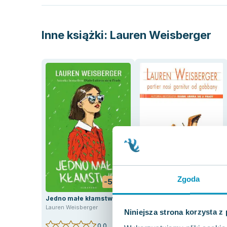
Inne książki:
Lauren Weisberger
Zgoda
-55%
-76%
Jedno małe kłamstwo
Portier nosi garnitur od
Gabbany
Lauren Weisberger
Niniejsza strona korzysta z
Lauren Weisberger
0.0
0.0