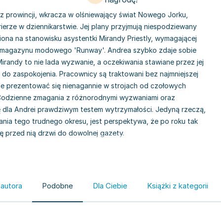
z prowincji, wkracza w olśniewający świat Nowego Jorku,
ierze w dziennikarstwie. Jej plany przyjmują niespodziewany
iona na stanowisku asystentki Mirandy Priestly, wymagającej
o magazynu modowego 'Runway'. Andrea szybko zdaje sobie
irandy to nie lada wyzwanie, a oczekiwania stawiane przez jej
 do zaspokojenia. Pracownicy są traktowani bez najmniejszej
tale prezentować się nienagannie w strojach od czołowych
 Codzienne zmagania z różnorodnymi wyzwaniami oraz
ię dla Andrei prawdziwym testem wytrzymałości. Jedyną rzeczą,
ania tego trudnego okresu, jest perspektywa, że po roku tak
ę przed nią drzwi do dowolnej gazety.
 autora
Podobne
Dla Ciebie
Książki z kategorii