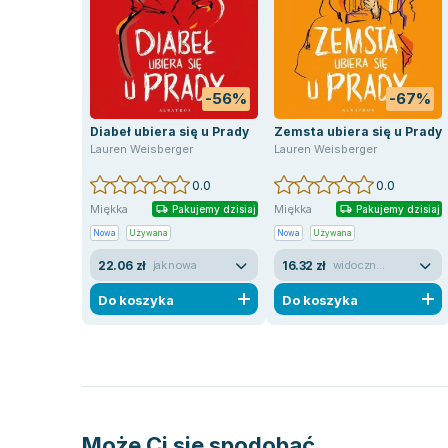
-56%
-67%
Diabeł ubiera się u Prady
Zemsta ubiera się u Prady
Lauren Weisberger
Lauren Weisberger
0.0
0.0
Miękka
Miękka
Pakujemy dzisiaj
Pakujemy dzisiaj
Nowa
Używana
Nowa
Używana
22.06 zł
16.32 zł
jak nowa
widoczne ślady używania
Do koszyka
Do koszyka
Może Ci się spodobać