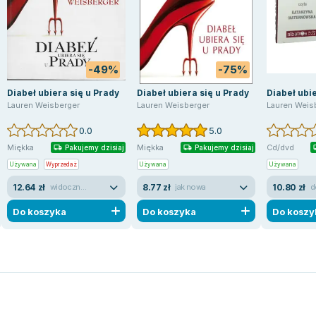
-49%
-75%
Diabeł ubiera się u Prady
Diabeł ubiera się u Prady
Diabeł ubie
Lauren Weisberger
Lauren Weisberger
Lauren Weis
0.0
5.0
Miękka
Miękka
Cd/dvd
Pakujemy dzisiaj
Pakujemy dzisiaj
Używana
Wyprzedaż
Używana
Używana
12.64 zł
8.77 zł
10.80 zł
widoczne ślady używania
jak nowa
d
Do koszyka
Do koszyka
Do koszy