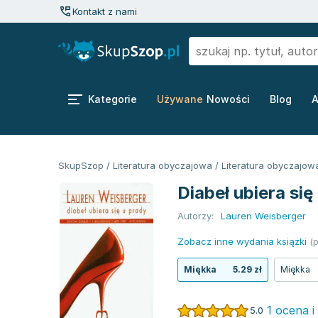
Kontakt z nami
Kategorie
Używane
Nowości
Blog
A
SkupSzop
/
Literatura obyczajowa
/
Literatura obyczajow
Diabeł ubiera się
Autorzy:
Lauren Weisberger
Zobacz inne wydania książki
(p
Miękka
5.29 zł
Miękka
1 ocena i
5.0