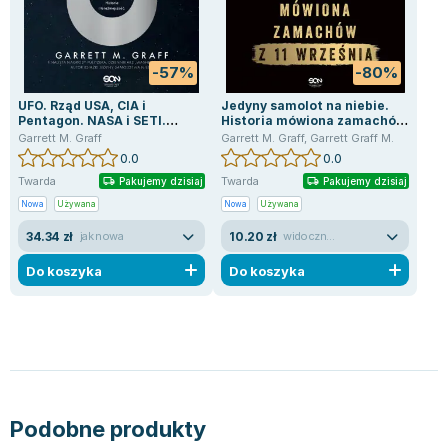
Zygmunt Freud
Agata Passent
-57%
-80%
Michel Moran
Maciej Orłoś
UFO. Rząd USA, CIA i
Jedyny samolot na niebie.
Pentagon. NASA i SETI.
Historia mówiona zamachów
Jo Nesbo
Archiwalne, odtajnione
z 11 września
Garrett M. Graff
Garrett M. Graff
,
Garrett Graff M.
Katarzyna Miller
dokumenty. Historia i
0.0
0.0
teraźniejszość
Antoine de Saint Exupery
Twarda
Twarda
Pakujemy dzisiaj
Pakujemy dzisiaj
Lew Tołstoj
Nowa
Używana
Nowa
Używana
Mark Twain
34.34 zł
10.20 zł
jak nowa
widoczne ślady używania
Marcin Meller
Do koszyka
Do koszyka
Paulina Młynarska
ks. Piotr Pawlukiewicz
Jarosław Sokołowski
Piotr Latocha
Michael Scott
Piotr Semka
Podobne produkty
Jarosław Iwaszkiewicz