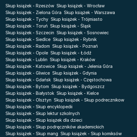
Skup książek - Rzeszów
Skup książek - Wrocław
Światy Pilipiuka
Pamiętniki Wampirów
Skup książek - Zielona Góra
Skup książek - Warszawa
Cień od wschodu
Basia. Wielka księga.
Skup książek - Tychy
Skup książek - Trójmiasto
Poznawaj świat z Basią
Przebudzenie powietrza
Skup książek - Toruń
Skup książek - Śląsk
The Hazel Wood
Skup książek - Szczecin
Skup książek - Sosnowiec
Pieśń Lwicy
Skup książek - Siedlce
Skup książek - Rybnik
Zmierzch
Akademia wampirów
Skup książek - Radom
Skup książek - Poznań
Faye
Karneval
Skup książek - Opole
Skup książek - Łódź
Katie Maguire
Skup książek - Lublin
Skup książek - Kraków
Baśń o złamanym sercu
Skup książek - Katowice
Skup książek - Jelenia Góra
Liceum Freuda
Prosta zabawa
Skup książek - Gliwice
Skup książek - Gdynia
Sherlock Holmes Society
Skup książek - Gdańsk
Skup książek - Częstochowa
Skup książek - Bytom
Skup książek - Bydgoszcz
Skup książek - Białystok
Skup książek - Kielce
Skup książek - Olsztyn
Skup książek - Skup podrecznikow
Skup książek - Skup encyklopedii
Skup książek - Skup lektur szkolnych
Skup książek - Skup książek dla dzieci
Skup książek - Skup podręczników akademickich
Skup książek - Skup mang
Skup książek - Skup komiksów