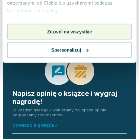
otrzymanymi od Ciebie lub uzyskanymi podczas
korzystania z ich usług.
Opinie
0 ocen i 0
Zezwól na wszystkie
0.0
użytkowników
recenzji
Spersonalizuj
Napisz opinię o książce i wygraj
nagrodę!
W każdym miesiącu wybieramy najlepsze opinie i
nagradzamy recenzentów.
DOWIEDZ SIĘ WIĘCEJ