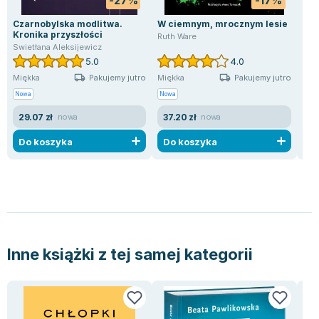
-27%
-17%
Czarnobylska modlitwa.
W ciemnym, mrocznym lesie
Du
Kronika przyszłości
Ruth Ware
Doll
Swietłana Aleksijewicz
5.0
4.0
Pakujemy jutro
Pakujemy jutro
Miękka
Miękka
Mię
Nowa
Nowa
Now
29.07 zł
37.20 zł
24
nowa
nowa
Do koszyka
Do koszyka
D
Inne książki z tej samej kategorii