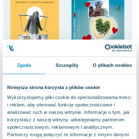
-20%
-88%
Zgoda
Szczegóły
O plikach cookies
Chłopki. Opowieść o naszych
Blondynka na Wyspie
Dom
babkach
Zakochanych
Shar
Joanna Kuciel-Frydryszak
Beata Pawlikowska
,
Edipresse Książki
5.0
0.0
Niniejsza strona korzysta z plików cookie
Pakujemy jutro
Twarda
Twarda
Mię
Pakujemy dzisiaj
Wykorzystujemy pliki cookie do spersonalizowania treści
Nowa
Używana
Now
i reklam, aby oferować funkcje społecznościowe i
51.83 zł
6.36 zł
18
nowa
jak nowa
analizować ruch w naszej witrynie. Informacje o tym, jak
korzystasz z naszej witryny, udostępniamy partnerom
Do koszyka
Do koszyka
D
społecznościowym, reklamowym i analitycznym.
Partnerzy mogą połączyć te informacje z innymi danymi