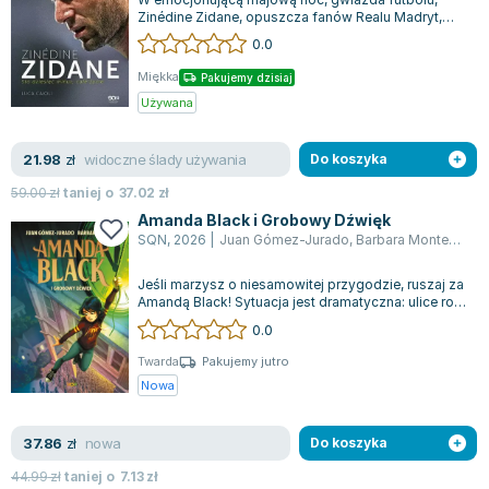
Zinédine Zidane, opuszcza fanów Realu Madryt,
podczas gdy tłum skanduje jego imię, a w...
0.0
Miękka
Pakujemy dzisiaj
Używana
widoczne ślady używania
21.98
zł
Do koszyka
59.00
zł
taniej o
37.02
zł
Amanda Black i Grobowy Dźwięk
SQN
,
2026
|
Juan Gómez-Jurado
,
Barbara Montes
,
Brb
Jeśli marzysz o niesamowitej przygodzie, ruszaj za
Amandą Black! Sytuacja jest dramatyczna: ulice roi
się od ludzi, którzy zachowu...
0.0
Twarda
Pakujemy jutro
Nowa
nowa
37.86
zł
Do koszyka
44.99
zł
taniej o
7.13
zł