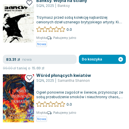
Banksy. Wojna na ściany
SQN
,
2025
|
Banksy
Trzymasz przed sobą kolekcję najbardziej
cenionych dzieł uznanego brytyjskiego artysty. Kim
tak naprawdę jest Banksy? Wzbudza on e...
0.0
Miękka
Pakujemy jutro
Nowa
nowa
83.31
zł
Do koszyka
99.00
zł
taniej o
15.69
zł
Wśród płonących kwiatów
SQN
,
2025
|
Samantha Shannon
Ogień ponownie zagościł w świecie, przynosząc ze
sobą przebudzenie smoków i nieuchronny chaos,
który odmieni bieg historii na zaws...
0.0
Miękka
Pakujemy jutro
Nowa