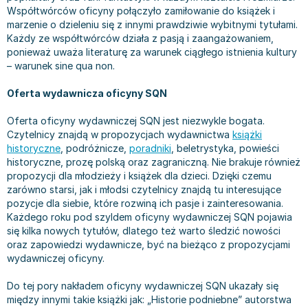
Współtwórców oficyny połączyło zamiłowanie do książek i
Bajki wiersze
Książki: finanse, księgowość, bankowość
Książki: pamiętniki, dzienniki i listy
Liceum i technikum
Książki o sportowcach
Julian Tuwim
marzenie o dzieleniu się z innymi prawdziwie wybitnymi tytułami.
Do kolorowania i naklejania
Książki o gospodarce
Wywiady, wspomnienia - książki
Podręczniki do 1 klasy liceum i technikum
Książki: Turystyka i podróże
Bracia Grimm
Każdy ze współtwórców działa z pasją i zaangażowaniem,
Kontrastowe obrazki
Inne
Komiksy
Podręczniki do 2 klasy liceum i technikum
Albumy krajoznawcze
Stephen King
ponieważ uważa literaturę za warunek ciągłego istnienia kultury
– warunek sine qua non.
Kreatywne / Aktywizujące
Książki o marketingu
Komiksy dla dorosłych
Podręczniki do 3 klasy liceum i technikum
Albumy krajoznawcze - Polska
Tanya Valko
Poznawanie świata
Książki o zarządzaniu
Komiksy dla dzieci
Podręczniki do klasy 4 liceum i technikum
Albumy krajoznawcze - Świat
Lauren Kate
Oferta wydawnicza oficyny SQN
Podręczniki szkolne
Historia - książki
Komiksy dla młodzieży
Podręczniki do szkoły zawodowej
Atlasy
Jan Brzechwa
Edukacja przedszkolna
Archeologia - książki
Komiksy obcojęzyczne
Podręczniki do 1 klasy szkoły zawodowej
Atlasy - Polska
E. L. James
Oferta oficyny wydawniczej SQN jest niezwykle bogata.
Czytelnicy znajdą w propozycjach wydawnictwa
książki
Liceum, Technikum
Historia Polski - książki
Fantastyka, horror - książki
Podręczniki do 2 klasy szkoły zawodowej
Atlasy - świat
Virginia C. Andrews
historyczne
, podróżnicze,
poradniki
, beletrystyka, powieści
Szkoła podstawowa
Historia świata - książki
Książki fantasy
Podręczniki do 3 klasy szkoły zawodowej
Globusy
Waldemar Łysiak
historyczne, prozę polską oraz zagraniczną. Nie brakuje również
Szkoły wyższe
II Wojna Światowa - książki
Książki horrory
Książki dla dzieci
Mapy
Monika Szwaja
propozycji dla młodzieży i książek dla dzieci. Dzięki czemu
zarówno starsi, jak i młodsi czytelnicy znajdą tu interesujące
Szkoła zawodowa
Książki militarne
Science Fiction - książki
Książki dla dzieci do 2 lat
Mapy - Polska
Camilla Läckberg
pozycje dla siebie, które rozwiną ich pasje i zainteresowania.
Książki: Prawo
Książki kryminały
Książki: bajki dla dzieci do 2 lat
Mapy - Świat
Jan Kochanowski
Każdego roku pod szyldem oficyny wydawniczej SQN pojawia
Inne
Książki z poezją, aforyzmami i dramaty
Do kąpieli i zabawy
Przewodniki turystyczne
Henning Mankell
się kilka nowych tytułów, dlatego też warto śledzić nowości
oraz zapowiedzi wydawnicze, być na bieżąco z propozycjami
Książki: Prawo administracyjne
Książki dramaty
Kolorowanki i książki do naklejania do 2 lat
Przewodniki turystyczne - Polska
Beata Pawlikowska
wydawniczej oficyny.
Książki: Prawo cywilne
Książki humorystyczne i aforyzmy
Książki grające, z puzzlami i magnesami do 2 lat
Przewodniki turystyczne - Świat
L.J. Smith
Książki: Prawo finansowe
Tomiki poezji
Obrazki kontrastowe dla niemowląt
Książki: Zdrowie, rodzina, związki
Diana Palmer
Do tej pory nakładem oficyny wydawniczej SQN ukazały się
Książki: Prawo karne
Książki o sztuce
Poznawanie świata dla dzieci do 2 lat - książki
Książki: Rodzina, związki
Bear Grylls
między innymi takie książki jak: „Historie podniebne” autorstwa