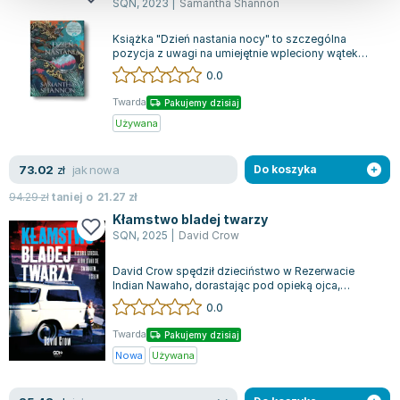
SQN
,
2023
|
Samantha Shannon
Książka "Dzień nastania nocy" to szczególna
pozycja z uwagi na umiejętnie wpleciony wątek
LGBTQ+, który jest świadectwem reprezent...
0.0
Twarda
Pakujemy dzisiaj
Używana
jak nowa
73.02
zł
Do koszyka
94.29
zł
taniej o
21.27
zł
Kłamstwo bladej twarzy
SQN
,
2025
|
David Crow
David Crow spędził dzieciństwo w Rezerwacie
Indian Nawaho, dorastając pod opieką ojca,
samozwańczego Czirokeza, któremu przypisywa...
0.0
Twarda
Pakujemy dzisiaj
Nowa
Używana