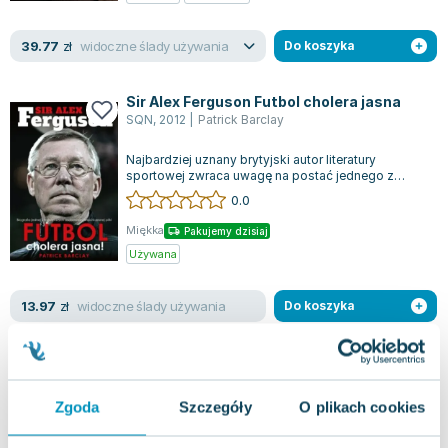
widoczne ślady używania
39.77
zł
Do koszyka
Sir Alex Ferguson Futbol cholera jasna
SQN
,
2012
|
Patrick Barclay
Najbardziej uznany brytyjski autor literatury
sportowej zwraca uwagę na postać jednego z
najwybitniejszych trenerów piłkarskich w...
0.0
Miękka
Pakujemy dzisiaj
Używana
widoczne ślady używania
13.97
zł
Do koszyka
35.10
zł
taniej o
21.13
zł
Próby ognia i wody
SQN
,
2022
|
Aneta Jadowska
Zgoda
Szczegóły
O plikach cookies
Książka "Próby ognia i wody" to niezwykłe
uzupełnienie przygód Nikity, które łączy wątki