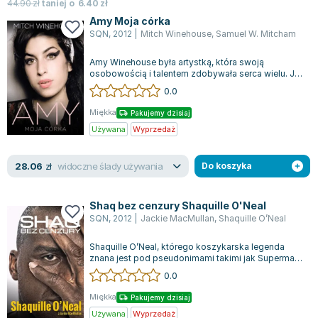
44.90
zł
taniej o
6.40
zł
Amy Moja córka
SQN
,
2012
|
Mitch Winehouse
,
Samuel W. Mitcham
Amy Winehouse była artystką, która swoją
osobowością i talentem zdobywała serca wielu. Jej
wyjątkowe poczucie humoru, urok i optym...
0.0
Miękka
Pakujemy dzisiaj
Używana
Wyprzedaż
widoczne ślady używania
28.06
zł
Do koszyka
Shaq bez cenzury Shaquille O'Neal
SQN
,
2012
|
Jackie MacMullan
,
Shaquille O’Neal
Shaquille O’Neal, którego koszykarska legenda
znana jest pod pseudonimami takimi jak Superman,
Diesel czy The Big Aristotle, to po...
0.0
Miękka
Pakujemy dzisiaj
Używana
Wyprzedaż