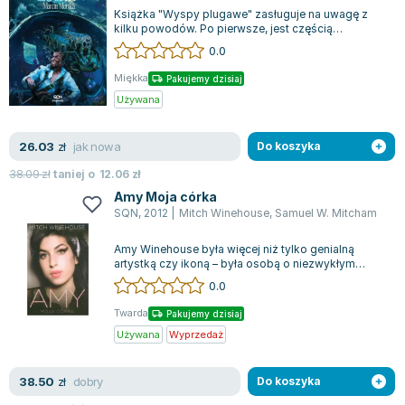
Książka "Wyspy plugawe" zasługuje na uwagę z
kilku powodów. Po pierwsze, jest częścią
prestiżowej serii SQN Originals i stanowi ko...
0.0
Miękka
Pakujemy dzisiaj
Używana
jak nowa
26.03
zł
Do koszyka
38.09
zł
taniej o
12.06
zł
Amy Moja córka
SQN
,
2012
|
Mitch Winehouse
,
Samuel W. Mitcham
Amy Winehouse była więcej niż tylko genialną
artystką czy ikoną – była osobą o niezwykłym
poczuciu humoru i wdzięku, której pragni...
0.0
Twarda
Pakujemy dzisiaj
Używana
Wyprzedaż
dobry
38.50
zł
Do koszyka