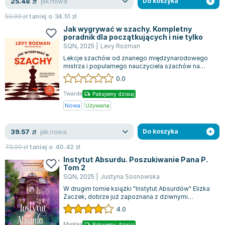
jak nowa
25.48
zł
Do koszyka
59.99
zł
taniej o
34.51
zł
Jak wygrywać w szachy. Kompletny
poradnik dla początkujących i nie tylko
SQN
,
2025
|
Levy Rozman
Lekcje szachów od znanego międzynarodowego
mistrza i popularnego nauczyciela szachów na
YouTube, Levy’ego Rozmana, znanego jako Go...
0.0
Twarda
Pakujemy dzisiaj
Nowa
Używana
jak nowa
39.57
zł
Do koszyka
79.99
zł
taniej o
40.42
zł
Instytut Absurdu. Poszukiwanie Pana P.
Tom 2
SQN
,
2025
|
Justyna Sosnowska
W drugim tomie książki "Instytut Absurdów" Elizka
Żaczek, dobrze już zapoznana z dziwnymi
zjawiskami, które nie przyszłyby do głow...
4.0
Miękka
Pakujemy dzisiaj