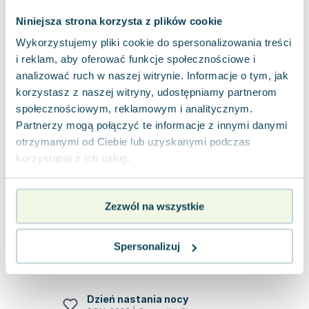
nowej i poprzedniej serii. Zawiera opowia...
0.0
Niniejsza strona korzysta z plików cookie
Miękka
Pakujemy dzisiaj
Wykorzystujemy pliki cookie do spersonalizowania treści
Używana
i reklam, aby oferować funkcje społecznościowe i
analizować ruch w naszej witrynie. Informacje o tym, jak
jak nowa
30.52
zł
Do koszyka
korzystasz z naszej witryny, udostępniamy partnerom
38.09
zł
taniej o
7.57
zł
społecznościowym, reklamowym i analitycznym.
SQN Originals: Lew i stalker z grzywą
Partnerzy mogą połączyć te informacje z innymi danymi
SQN
,
2022
|
Magdalena Świerczek-Gryboś
otrzymanymi od Ciebie lub uzyskanymi podczas
korzystania z ich usług.
Książka "Lew i stalker z grzywą" to wartościowa
lektura, która podejmuje wiele istotnych społecznie
tematów. Jest to lekka, aczkol...
0.0
Zezwól na wszystkie
Miękka
Pakujemy dzisiaj
Używana
Spersonalizuj
jak nowa
7.88
zł
Do koszyka
Dzień nastania nocy