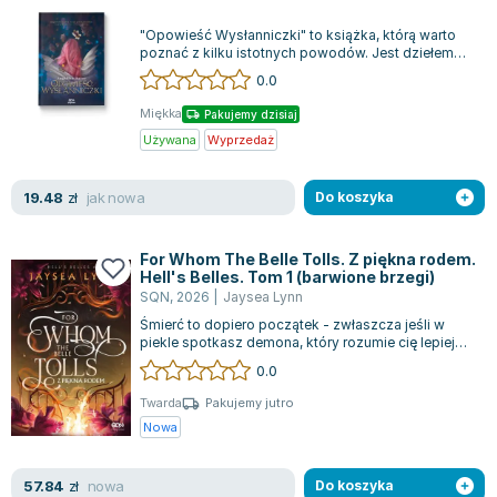
Książki: Psychologia, motywacja
Nauki historyczne - książki
Dan Brown
Książki o naukach politycznych dla studentów
Bolesław Prus
"Opowieść Wysłanniczki" to książka, którą warto
poznać z kilku istotnych powodów. Jest dziełem
Książki do nauk przyrodniczych dla studentów
Clive Cussler
pisarskim Angel of Books, wschodząc...
0.0
Książki do nauk społecznych dla studentów
Wanda Chotomska
Miękka
Książki do nauk ścisłych dla studentów
Józef Ignacy Kraszewski
Pakujemy dzisiaj
Używana
Wyprzedaż
Prawo - książki dla studentów
Clive Staples Lewis
Technologia żywności - książki
Martyna Wojciechowska
jak nowa
19.48
zł
Do koszyka
Zarządzanie i marketing - książki
Melissa De la Cruz
Nauka języków obcych - książki
Blanka Lipińska
For Whom The Belle Tolls. Z piękna rodem.
Podręczniki dla nauczycieli - metodyka
Jaś Kapela
Hell's Belles. Tom 1 (barwione brzegi)
Repetytoria, testy i materiały pomocnicze
Agatha Christie
SQN
,
2026
|
Jaysea Lynn
Witold Gadowski
Śmierć to dopiero początek - zwłaszcza jeśli w
piekle spotkasz demona, który rozumie cię lepiej
Jan Pietrzak
niż ktokolwiek za życia.Lily nie p...
0.0
Marcin Kowalczyk
Piotr Zychowicz
Twarda
Pakujemy jutro
Nowa
Joanna Jabłczyńska
Piotr Kościelny
nowa
57.84
zł
Do koszyka
Jan Piński