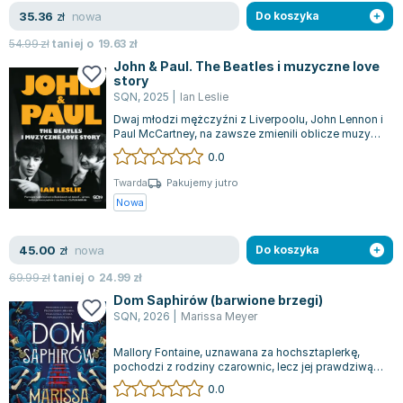
nowa
35.36
zł
Do koszyka
54.99
zł
taniej o
19.63
zł
John & Paul. The Beatles i muzyczne love
story
SQN
,
2025
|
Ian Leslie
Dwaj młodzi mężczyźni z Liverpoolu, John Lennon i
Paul McCartney, na zawsze zmienili oblicze muzyki.
Książka "John & Paul" autorst...
0.0
Twarda
Pakujemy jutro
Nowa
nowa
45.00
zł
Do koszyka
69.99
zł
taniej o
24.99
zł
Dom Saphirów (barwione brzegi)
SQN
,
2026
|
Marissa Meyer
Mallory Fontaine, uznawana za hochsztaplerkę,
pochodzi z rodziny czarownic, lecz jej prawdziwą
umiejętnością jest widzenie duchów....
0.0