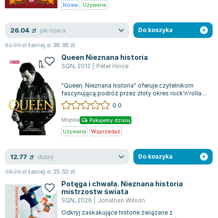
Nowa
Używana
Joseph Murphy
Jan Sztaudynger
jak nowa
26.04
zł
Do koszyka
Aleksander Puszkin
Oscar Wilde
62.99
zł
taniej o
36.95
zł
Queen Nieznana historia
Małgorzata Ohme
SQN
,
2012
|
Peter Hince
Maddie Ziegler
Leszek Czarnecki
"Queen. Nieznana historia" oferuje czytelnikom
fascynującą podróż przez złoty okres rock'n'rolla,
Joanna Racewicz
widziany od kulis sceny, poprzez...
0.0
Maria Seweryn
Miękka
Janina Zającówna
Pakujemy dzisiaj
Używana
Wyprzedaż
Eric Helms
Anna Prus (oprac.)
dobry
12.77
zł
Do koszyka
Nela Mała Reporterka
Agnieszka Maciąg
38.29
zł
taniej o
25.52
zł
Potęga i chwała. Nieznana historia
Barbara Wrzesińska
mistrzostw świata
Terry Pratchett
SQN
,
2026
|
Jonathan Wilson
Virginia Woolf
Odkryj zaskakujące historie związane z