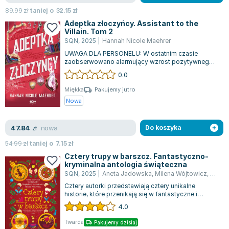
Zygmunt Freud
89.99
zł
taniej o
32.15
zł
Adeptka złoczyńcy. Assistant to the
Agata Passent
Villain. Tom 2
Michel Moran
SQN
,
2025
|
Hannah Nicole Maehrer
Maciej Orłoś
UWAGA DLA PERSONELU: W ostatnim czasie
zaobserwowano alarmujący wzrost pozytywnego
Jo Nesbo
nastawienia, witalności oraz ogólnego optymizmu...
0.0
Katarzyna Miller
Antoine de Saint Exupery
Miękka
Pakujemy jutro
Nowa
Lew Tołstoj
Mark Twain
nowa
47.84
zł
Do koszyka
Marcin Meller
Paulina Młynarska
54.99
zł
taniej o
7.15
zł
Cztery trupy w barszcz. Fantastyczno-
ks. Piotr Pawlukiewicz
kryminalna antologia świąteczna
Jarosław Sokołowski
SQN
,
2025
|
Aneta Jadowska
,
Milena Wójtowicz
,
Marta 
Piotr Latocha
Cztery autorki przedstawiają cztery unikalne
historie, które przenikają się w fantastyczne i
Michael Scott
kryminalne klimaty. Na pierwszy plan...
4.0
Piotr Semka
Twarda
Jarosław Iwaszkiewicz
Pakujemy dzisiaj