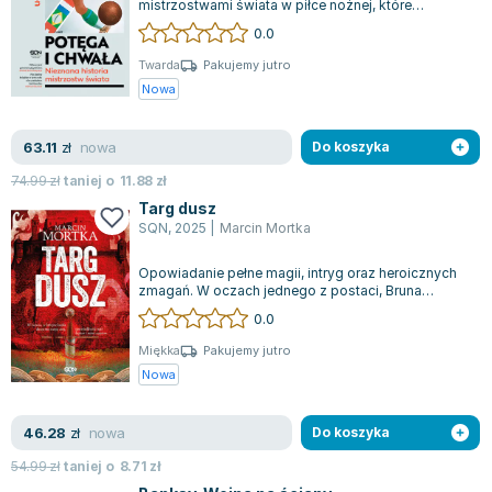
mistrzostwami świata w piłce nożnej, które
Lorraine Warren
wykraczają daleko poza sam sport. Czy
0.0
Ajahn Brahm
wiedziałeś...
Lucinda Riley
Twarda
Pakujemy jutro
Nowa
Jacek Walkiewicz
nowa
63.11
zł
Do koszyka
74.99
zł
taniej o
11.88
zł
Targ dusz
SQN
,
2025
|
Marcin Mortka
Opowiadanie pełne magii, intryg oraz heroicznych
zmagań. W oczach jednego z postaci, Bruna
Scozziego, można dostrzec wojnę, a jego...
0.0
Miękka
Pakujemy jutro
Nowa
nowa
46.28
zł
Do koszyka
54.99
zł
taniej o
8.71
zł