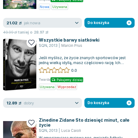
Nowa
Używana
jak nowa
21.02
zł
Do koszyka
49.99
zł
taniej o
28.97
zł
Wszystkie barwy siatkówki
SQN
,
2013
|
Marcin Prus
Jeśli myślisz, że życie znanych sportowców jest
jedną wielką idyllą, masz częściowo rację. Ich
ścieżka może wydawać się mniej skom...
0.0
Twarda
Pakujemy dzisiaj
Używana
Wyprzedaż
dobry
12.89
zł
Do koszyka
Zinedine Zidane Sto dziesięć minut, całe
życie
SQN
,
2013
|
Luca Caioli
W emocjonującą majową noc, gwiazda futbolu,