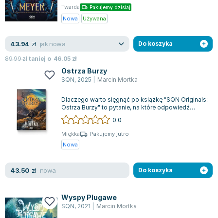
Twarda
Pakujemy dzisiaj
Nowa
Używana
jak nowa
43.94
zł
Do koszyka
89.99
zł
taniej o
46.05
zł
Ostrza Burzy
SQN
,
2025
|
Marcin Mortka
Dlaczego warto sięgnąć po książkę "SQN Originals:
Ostrza Burzy" to pytanie, na które odpowiedź
znajdziemy w finale pełnym heroizmu...
0.0
Miękka
Pakujemy jutro
Nowa
nowa
43.50
zł
Do koszyka
Wyspy Plugawe
SQN
,
2021
|
Marcin Mortka