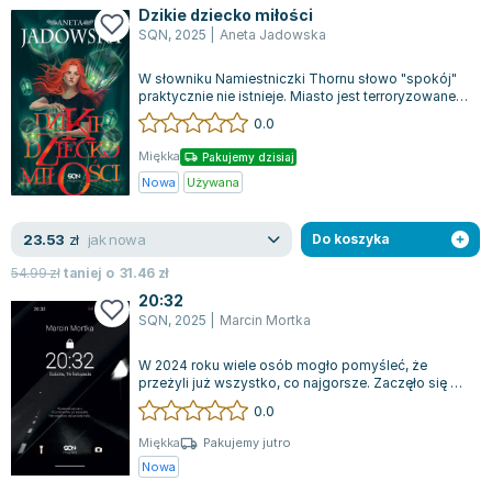
Dzikie dziecko miłości
SQN
,
2025
|
Aneta Jadowska
W słowniku Namiestniczki Thornu słowo "spokój"
praktycznie nie istnieje. Miasto jest terroryzowane
przez tajemniczego mordercę, a...
0.0
Miękka
Pakujemy dzisiaj
Nowa
Używana
jak nowa
23.53
zł
Do koszyka
54.99
zł
taniej o
31.46
zł
20:32
SQN
,
2025
|
Marcin Mortka
W 2024 roku wiele osób mogło pomyśleć, że
przeżyli już wszystko, co najgorsze. Zaczęło się od
pandemii, potem przyszła inflacja, a...
0.0
Miękka
Pakujemy jutro
Nowa