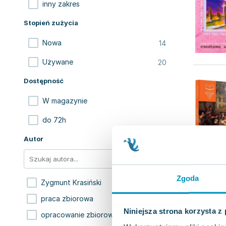
inny zakres
Stopień zużycia
14
Nowa
20
Używane
Dostępność
W magazynie
do 72h
Autor
Zgoda
26
Zygmunt Krasiński
7
praca zbiorowa
Niniejsza strona korzysta z
4
opracowanie zbiorowe