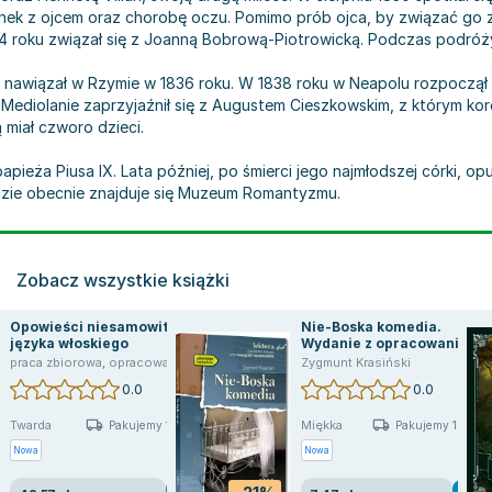
sunek z ojcem oraz chorobę oczu. Pomimo prób ojca, by związać go 
834 roku związał się z Joanną Bobrową-Piotrowicką. Podczas podróż
nawiązał w Rzymie w 1836 roku. W 1838 roku w Neapolu rozpoczął in
. W Mediolanie zaprzyjaźnił się z Augustem Cieszkowskim, z którym 
 miał czworo dzieci.
apieża Piusa IX. Lata później, po śmierci jego najmłodszej córki, op
gdzie obecnie znajduje się Muzeum Romantyzmu.
Zobacz wszystkie książki
Opowieści niesamowite z
Nie-Boska komedia.
języka włoskiego
Wydanie z opracowaniem
,
Zygmunt Krasiński
praca zbiorowa
,
opracowanie zbiorowe
,
Charlotte Riddell
,
praca zbiorowa
,
wielu autorów
Zygmunt Krasiński
,
Massimo Bontempelli
,
D
0.0
0.0
Twarda
Miękka
Pakujemy 10.08
Pakujemy 10.08
Nowa
Nowa