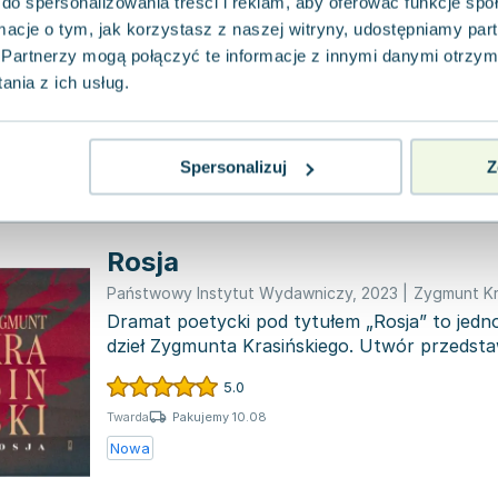
polskiego. Tom 5
do spersonalizowania treści i reklam, aby oferować funkcje sp
ormacje o tym, jak korzystasz z naszej witryny, udostępniamy p
Państwowy Instytut Wydawniczy
,
2021
|
praca zbio
Partnerzy mogą połączyć te informacje z innymi danymi otrzym
Piąty tom "Opowieści niesamowitych" oferuj
nia z ich usług.
przegląd polskich opowieści grozy i zjawisk 
Otwiera go go...
0.0
Pakujemy 10.08
Twarda
Spersonalizuj
Z
Nowa
Rosja
Państwowy Instytut Wydawniczy
,
2023
|
Zygmunt Kr
Dramat poetycki pod tytułem „Rosja” to jedn
dzieł Zygmunta Krasińskiego. Utwór przedstaw
ks...
5.0
Pakujemy 10.08
Twarda
Nowa