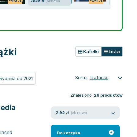
-48%
-54%
28.85 zł
13.85 zł
jak nowa
jak no
ążki
Kafelki
Lista
Sortuj:
Trafność
wydania od 2021
Znaleziono:
26
produktów
media
jak nowa
2.92
zł
hrased
Do koszyka