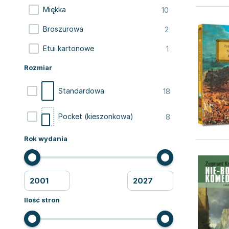
10
Miękka
2
Broszurowa
1
Etui kartonowe
Rozmiar
18
Standardowa
8
Pocket (kieszonkowa)
Rok wydania
Ilość stron