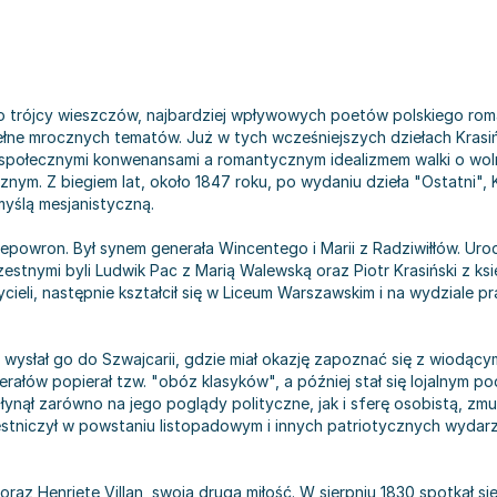
 do trójcy wieszczów, najbardziej wpływowych poetów polskiego ro
pełne mrocznych tematów. Już w tych wcześniejszych dziełach Krasiń
 społecznymi konwenansami a romantycznym idealizmem walki o woln
nym. Z biegiem lat, około 1847 roku, po wydaniu dzieła "Ostatni", Kr
yślą mesjanistyczną.
epowron. Był synem generała Wincentego i Marii z Radziwiłłów. Urod
stnymi byli Ludwik Pac z Marią Walewską oraz Piotr Krasiński z k
eli, następnie kształcił się w Liceum Warszawskim i na wydziale p
 wysłał go do Szwajcarii, gdzie miał okazję zapoznać się z wiodący
erałów popierał tzw. "obóz klasyków", a później stał się lojalnym
łynął zarówno na jego poglądy polityczne, jak i sferę osobistą, zmu
czestniczył w powstaniu listopadowym i innych patriotycznych wyda
raz Henrietę Villan, swoją drugą miłość. W sierpniu 1830 spotkał 