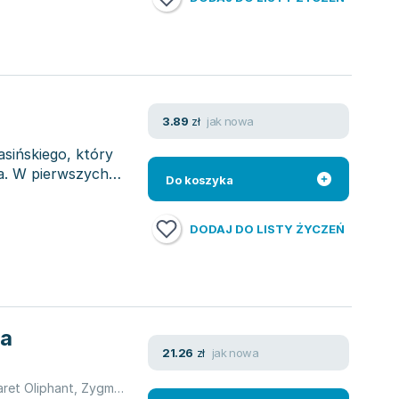
jak nowa
3.89
zł
sińskiego, który
a. W pierwszych
Do koszyka
DODAJ DO LISTY ŻYCZEŃ
ia
jak nowa
21.26
zł
ret Oliphant
,
Zygmunt Krasiński
,
Charlotte Riddell
,
praca zbiorowa