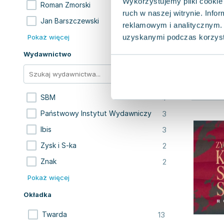
Wykorzystujemy pliki cookie 
4
Roman Zmorski
ruch w naszej witrynie. Inf
3
Jan Barszczewski
reklamowym i analitycznym. 
uzyskanymi podczas korzysta
Pokaż więcej
Wydawnictwo
4
SBM
3
Państwowy Instytut Wydawniczy
3
Ibis
2
Zysk i S-ka
2
Znak
Pokaż więcej
Okładka
13
Twarda