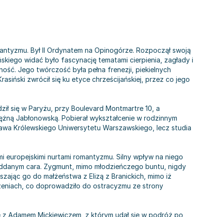
mantyzmu. Był II Ordynatem na Opinogórze. Rozpoczął swoją
skiego widać było fascynację tematami cierpienia, zagłady i
ość. Jego twórczość była pełna frenezji, piekielnych
asiński zwrócił się ku etyce chrześcijańskiej, przez co jego
ził się w Paryżu, przy Boulevard Montmartre 10, a
siężną Jabłonowską. Pobierał wykształcenie w rodzinnym
rawa Królewskiego Uniwersytetu Warszawskiego, lecz studia
mi europejskimi nurtami romantyzmu. Silny wpływ na niego
 poddanym cara. Zygmunt, mimo młodzieńczego buntu, nigdy
szając go do małżeństwa z Elizą z Branickich, mimo iż
rzeniach, co doprowadziło do ostracyzmu ze strony
się z Adamem Mickiewiczem, z którym udał się w podróż po