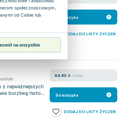
ołecznościowe i analizować
artnerom społecznościowym,
rowa
,
opracowanie zbiorowe
,
Stanisław Baliński
,
Jan Barszczewski
,
anymi od Ciebie lub
e różnorodny
Do koszyka
nadprzyrodzonych.
DODAJ DO LISTY ŻYCZEŃ
ezwól na wszystkie
nowa
44.63
zł
asiński
o z najważniejszych
ia burzliwą historię
Do koszyka
DODAJ DO LISTY ŻYCZEŃ