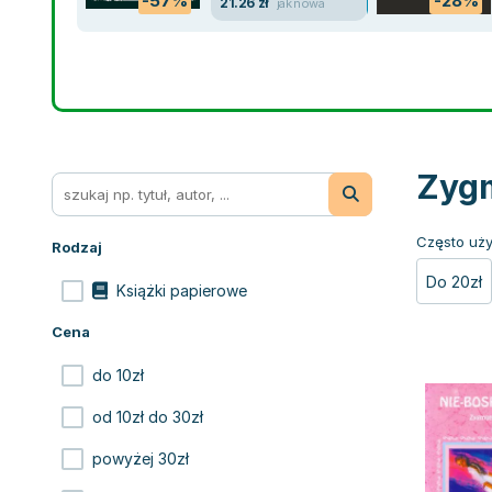
-57%
-28%
21.26 zł
jak nowa
Zygm
Często uży
Rodzaj
Do 20zł
Książki papierowe
Cena
do 10zł
od 10zł do 30zł
powyżej 30zł