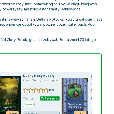
z dworem rosyjskim, odmówił tej służby. W ciągu kolejnych
y towarzyszył mu kolega Konstanty Danielewicz.
tensywny romans z Delfiną Potocką, który trwał osiem lat i
korespondencję opublikował później Józef Kallenbach. Pod
uścił Złoty Potok, gdzie przebywał. Poeta zmarł 23 lutego
Duchy Nocy Kupały
Wieszcze wie
Najpiękniejsz
Oscar Wilde
,
Jin Yong
,
Roman Zmorski
,
Zygmunt Krasiński
,
praca
dla dzieci
ino Buzzati
,
Giuseppe Tomasi di Lampedusa
,
Tommaso Landolfi
,
Alberto Moravia
Adam Mickiewic
,
0.0
Twarda
Twarda
Pakujemy dzisiaj
P
Używana
Używana
Wyprzed