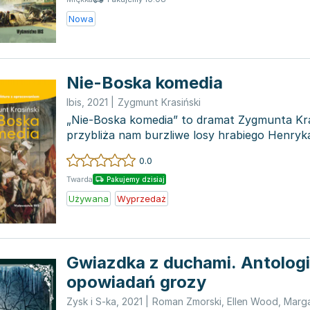
Nowa
Nie-Boska komedia
Ibis
,
2021
|
Zygmunt Krasiński
„Nie-Boska komedia” to dramat Zygmunta Kra
przybliża nam burzliwe losy hrabiego Henryk
dwóch aktach...
0.0
Twarda
Pakujemy dzisiaj
Używana
Wyprzedaż
Gwiazdka z duchami. Antolog
opowiadań grozy
Zysk i S-ka
,
2021
|
Roman Zmorski
,
Ellen Wood
,
Marga