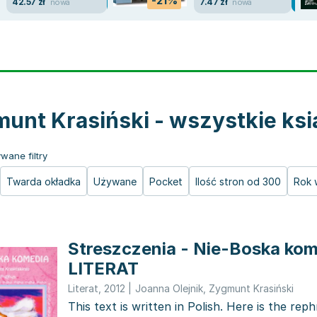
-21%
42.57 zł
7.47 zł
nowa
nowa
unt Krasiński - wszystkie ksi
wane filtry
Twarda okładka
Używane
Pocket
Ilość stron od 300
Rok 
Streszczenia - Nie-Boska ko
LITERAT
Literat
,
2012
|
Joanna Olejnik
,
Zygmunt Krasiński
This text is written in Polish. Here is the rep