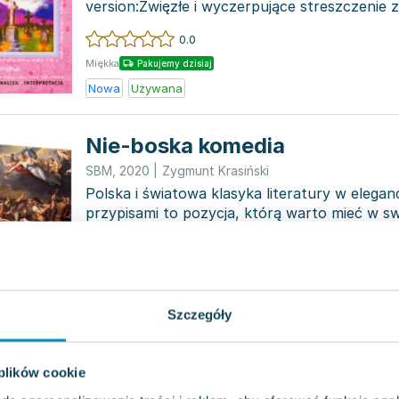
version:Zwięzłe i wyczerpujące streszczenie
wgląd w fabułę...
0.0
Miękka
Pakujemy dzisiaj
Nowa
Używana
Nie-boska komedia
SBM
,
2020
|
Zygmunt Krasiński
Polska i światowa klasyka literatury w elega
przypisami to pozycja, którą warto mieć w s
kolekcji ksią...
0.0
Twarda
Pakujemy dzisiaj
Nowa
Używana
Szczegóły
Opowieści niesamowite z języ
 plików cookie