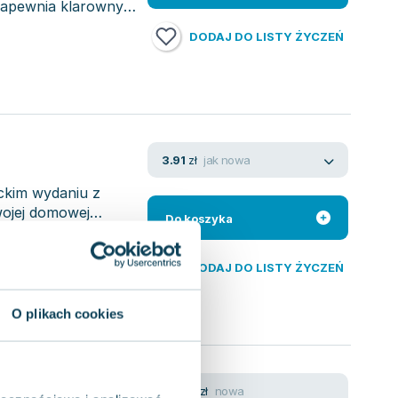
 zapewnia klarowny
DODAJ DO LISTY ŻYCZEŃ
jak nowa
3.91
zł
nckim wydaniu z
wojej domowej
Do koszyka
DODAJ DO LISTY ŻYCZEŃ
O plikach cookies
ka
nowa
36.60
zł