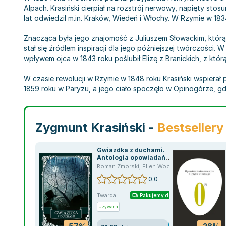
Alpach. Krasiński cierpiał na rozstrój nerwowy, napięty sto
lat odwiedził m.in. Kraków, Wiedeń i Włochy. W Rzymie w 1
Znacząca była jego znajomość z Juliuszem Słowackim, którą 
stał się źródłem inspiracji dla jego późniejszej twórczości
wpływem ojca w 1843 roku poślubił Elizę z Branickich, z którą
W czasie rewolucji w Rzymie w 1848 roku Krasiński wspierał p
1859 roku w Paryżu, a jego ciało spoczęło w Opinogórze, 
Zygmunt Krasiński -
Bestsellery
Gwiazdka z duchami.
Antologia opowiadań
grozy
Roman Zmorski
,
Ellen Wood
,
Margaret Oliphant
0.0
Twarda
Pakujemy dzisiaj
Używana