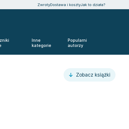
Zwroty
Dostawa i koszty
Jak to działa?
zniki
Inne
Popularni
e
kategorie
autorzy
Zobacz książki