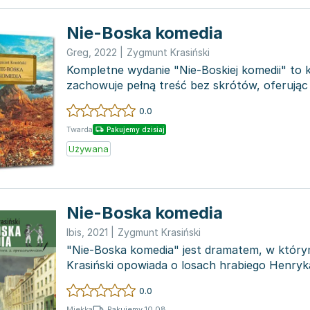
Nie-Boska komedia
Greg
,
2022
|
Zygmunt Krasiński
Kompletne wydanie "Nie-Boskiej komedii" to k
zachowuje pełną treść bez skrótów, oferując
kompleksowe zroz...
0.0
Twarda
Pakujemy dzisiaj
Używana
Nie-Boska komedia
Ibis
,
2021
|
Zygmunt Krasiński
"Nie-Boska komedia" jest dramatem, w któr
Krasiński opowiada o losach hrabiego Henry
dwóch aktach autor...
0.0
Pakujemy 10.08
Miękka