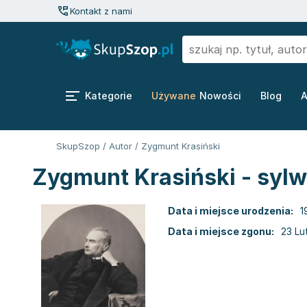
Kontakt z nami
Kategorie
Używane
Nowości
Blog
A
SkupSzop
/
Autor
/
Zygmunt Krasiński
Zygmunt Krasiński - sylw
Data i miejsce urodzenia:
1
Data i miejsce zgonu:
23 Lu