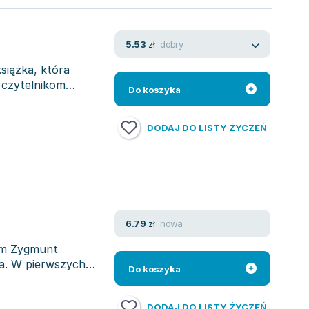
dobry
5.53
zł
siążka, która
 czytelnikom
Do koszyka
DODAJ DO LISTY ŻYCZEŃ
nowa
6.79
zł
ym Zygmunt
ka. W pierwszych
Do koszyka
DODAJ DO LISTY ŻYCZEŃ