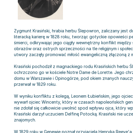
Zygmunt Krasiński, hrabia herbu Ślepowron, zaliczany jest
literacką karierę w 1828 roku, tworząc gotyckie opowieści 
śmierci, odkrywając jego ciągły wewnętrzny konflikt między
obrazów oraz ostrych sprzeczności na tle religijnym i społecz
utwory zaczęły promować miłość ewangeliczną złączoną z m
Krasiński pochodził z magnackiego rodu Krasińskich herbu Śl
ochrzczono go w kościele Notre Dame de Lorette. Jego chrze
domu w Warszawie i Opinogórze, pod okiem znanych nauczyci
przerwał w 1829 roku.
W wyniku konfliktu z kolegą, Leonem Łubieńskim, jego ojciec
wywarł ojciec Wincenty, który w czasach napoleońskich gen
nie zdołał się całkowicie uwolnić spod wpływu ojca, który wp
Krasiński darzył uczuciem Delfinę Potocką. Krasiński nie u
znajomych.
W 1829 roku w Genewie poznał przyjaciela Henryka Reeve'a o