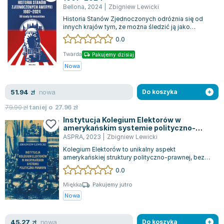
Bellona
,
2024
|
Zbigniew Lewicki
Zygmunt Freud
Historia Stanów Zjednoczonych odróżnia się od
Agata Passent
innych krajów tym, że można śledzić ją jako
nieprzerwaną, rosnącą linię na osi czasu...
Michel Moran
0.0
Maciej Orłoś
Twarda
Pakujemy dzisiaj
Jo Nesbo
Nowa
Katarzyna Miller
Antoine de Saint Exupery
nowa
51.94
zł
Do koszyka
Lew Tołstoj
79.90
zł
taniej o
27.96
zł
Mark Twain
Instytucja Kolegium Elektorów w
Marcin Meller
amerykańskim systemie polityczno-
prawnym
ASPRA
,
2023
|
Zbigniew Lewicki
Paulina Młynarska
Kolegium Elektorów to unikalny aspekt
ks. Piotr Pawlukiewicz
amerykańskiej struktury polityczno-prawnej, bez
odpowiednika w innych krajach. Jego korzenie...
Jarosław Sokołowski
0.0
Piotr Latocha
Miękka
Pakujemy jutro
Michael Scott
Nowa
Piotr Semka
Jarosław Iwaszkiewicz
nowa
45.27
zł
Do koszyka