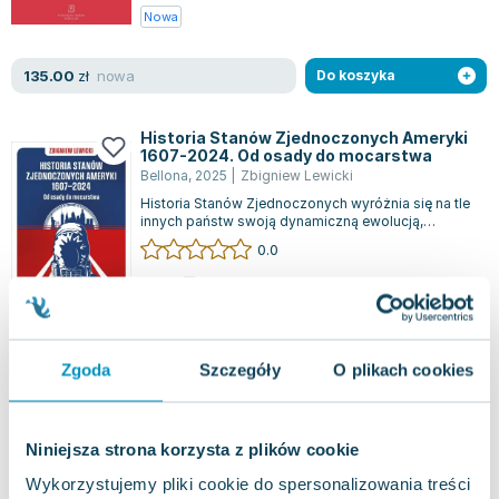
Lorraine Warren
Nowa
Ajahn Brahm
Lucinda Riley
nowa
135.00
zł
Do koszyka
Jacek Walkiewicz
Historia Stanów Zjednoczonych Ameryki
1607-2024. Od osady do mocarstwa
Bellona
,
2025
|
Zbigniew Lewicki
Historia Stanów Zjednoczonych wyróżnia się na tle
innych państw swoją dynamiczną ewolucją,
charakteryzującą się nieprzerwanym wzro...
0.0
Miękka
Pakujemy jutro
Nowa
nowa
41.36
zł
Do koszyka
Zgoda
Szczegóły
O plikach cookies
Niniejsza strona korzysta z plików cookie
Wykorzystujemy pliki cookie do spersonalizowania treści