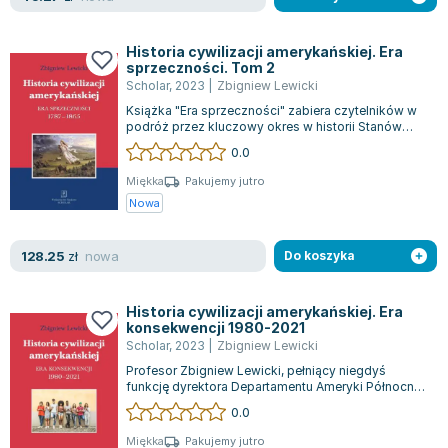
Joseph Murphy
Jan Sztaudynger
Historia cywilizacji amerykańskiej. Era
Aleksander Puszkin
sprzeczności. Tom 2
Scholar
,
2023
|
Zbigniew Lewicki
Oscar Wilde
Książka "Era sprzeczności" zabiera czytelników w
Małgorzata Ohme
podróż przez kluczowy okres w historii Stanów
Zjednoczonych, od ich powstania aż...
Maddie Ziegler
0.0
Leszek Czarnecki
Miękka
Pakujemy jutro
Joanna Racewicz
Nowa
Maria Seweryn
Janina Zającówna
nowa
128.25
zł
Do koszyka
Eric Helms
Anna Prus (oprac.)
Historia cywilizacji amerykańskiej. Era
Nela Mała Reporterka
konsekwencji 1980-2021
Scholar
,
2023
|
Zbigniew Lewicki
Agnieszka Maciąg
Profesor Zbigniew Lewicki, pełniący niegdyś
Barbara Wrzesińska
funkcję dyrektora Departamentu Ameryki Północnej
i Południowej w Ministerstwie Spraw Z...
Terry Pratchett
0.0
Virginia Woolf
Miękka
Pakujemy jutro