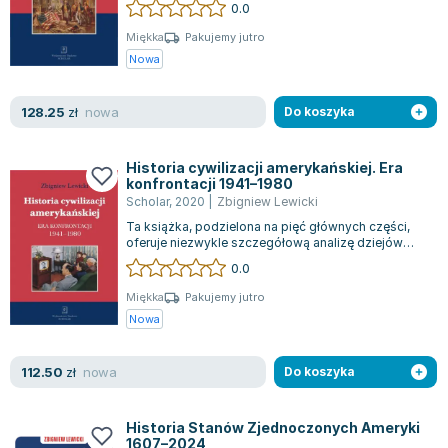
Książki: Psychologia, motywacja
Nauki historyczne - książki
Dan Brown
0.0
Książki o naukach politycznych dla studentów
Bolesław Prus
Miękka
Pakujemy jutro
Książki do nauk przyrodniczych dla studentów
Clive Cussler
Nowa
Książki do nauk społecznych dla studentów
Wanda Chotomska
Książki do nauk ścisłych dla studentów
Józef Ignacy Kraszewski
nowa
128.25
zł
Do koszyka
Prawo - książki dla studentów
Clive Staples Lewis
Technologia żywności - książki
Martyna Wojciechowska
Historia cywilizacji amerykańskiej. Era
Zarządzanie i marketing - książki
Melissa De la Cruz
konfrontacji 1941–1980
Scholar
,
2020
|
Zbigniew Lewicki
Nauka języków obcych - książki
Blanka Lipińska
Ta książka, podzielona na pięć głównych części,
Podręczniki dla nauczycieli - metodyka
Jaś Kapela
oferuje niezwykle szczegółową analizę dziejów
cywilizacji Stanów Zjednoczonych w l...
Repetytoria, testy i materiały pomocnicze
Agatha Christie
0.0
Witold Gadowski
Miękka
Pakujemy jutro
Jan Pietrzak
Nowa
Marcin Kowalczyk
Piotr Zychowicz
nowa
112.50
zł
Do koszyka
Joanna Jabłczyńska
Piotr Kościelny
Historia Stanów Zjednoczonych Ameryki
Jan Piński
1607–2024