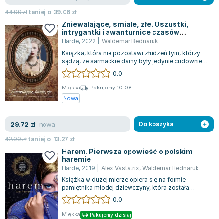
Zygmunt Freud
44.99
zł
taniej o
39.06
zł
Agata Passent
Zniewalające, śmiałe, złe. Oszustki,
intrygantki i awanturnice czasów
Michel Moran
sarmatów
Harde
,
2022
|
Waldemar Bednaruk
Maciej Orłoś
Książka, która nie pozostawi złudzeń tym, którzy
Jo Nesbo
sądzą, że sarmackie damy były jedynie cudownie
ułożone i niewinne. Maria Kazimier...
0.0
Katarzyna Miller
Antoine de Saint Exupery
Miękka
Pakujemy 10.08
Nowa
Lew Tołstoj
Mark Twain
nowa
29.72
Marcin Meller
zł
Do koszyka
Paulina Młynarska
42.99
zł
taniej o
13.27
zł
ks. Piotr Pawlukiewicz
Harem. Pierwsza opowieść o polskim
haremie
Jarosław Sokołowski
Harde
,
2019
|
Alex Vastatrix
,
Waldemar Bednaruk
Piotr Latocha
Książka w dużej mierze opiera się na formie
Michael Scott
pamiętnika młodej dziewczyny, która została
sprzedana przez swoją matkę do haremu, od...
0.0
Piotr Semka
Jarosław Iwaszkiewicz
Miękka
Pakujemy dzisiaj