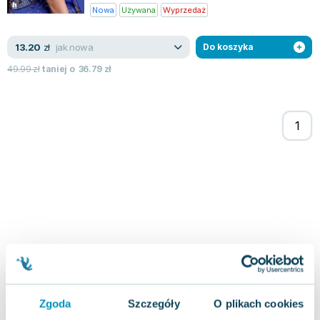
Joseph Murphy
Nowa
Używana
Wyprzedaż
Jan Sztaudynger
jak nowa
13.20
Aleksander Puszkin
zł
Do koszyka
Oscar Wilde
49.99
zł
taniej o
36.79
zł
Małgorzata Ohme
Maddie Ziegler
Leszek Czarnecki
Joanna Racewicz
Maria Seweryn
Janina Zającówna
Eric Helms
Anna Prus (oprac.)
Nela Mała Reporterka
Agnieszka Maciąg
Barbara Wrzesińska
Terry Pratchett
Zgoda
Szczegóły
O plikach cookies
Virginia Woolf