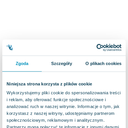
Zygmunt Freud
Agata Passent
Michel Moran
Maciej Orłoś
Jo Nesbo
Katarzyna Miller
Antoine de Saint Exupery
Lew Tołstoj
Zgoda
Szczegóły
O plikach cookies
Mark Twain
Marcin Meller
Paulina Młynarska
Niniejsza strona korzysta z plików cookie
ks. Piotr Pawlukiewicz
Wykorzystujemy pliki cookie do spersonalizowania treści
Jarosław Sokołowski
i reklam, aby oferować funkcje społecznościowe i
Piotr Latocha
analizować ruch w naszej witrynie. Informacje o tym, jak
Michael Scott
korzystasz z naszej witryny, udostępniamy partnerom
Piotr Semka
społecznościowym, reklamowym i analitycznym.
Jarosław Iwaszkiewicz
Partnerzy mogą połączyć te informacje z innymi danymi